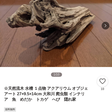
1
/
10
い
☆天然流木 水槽 １点物 アクアリウム オブジェ
10
アート 27×9.5×14cm 大和川 爬虫類 インテリ
ア 魚 めだか トカゲ へび 隠れ家
送料無料