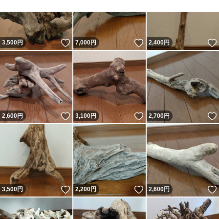
ノークレーム、ノーリターンでお願い致します。
全国一律送料無料です。（海外発送は対応できません。）
いいね！
いいね！
3,500
円
7,000
円
2,400
円
【お支払いについて】
お支払いはヤフー簡単決済のみです。直接の銀行振込はお
受けしていません。
いいね！
いいね！
2,600
円
3,100
円
2,700
円
領収書の発行は出来ません。
【お願い】
落札後は2日以内にご連絡を3日以内にご入金が可能な方
にご入札をお願い致します。また上記期限を越えた場合、
いいね！
いいね！
3,500
円
2,200
円
2,600
円
落札者都合でキャンセルさせて頂くことがございます。そ
の際、Yahoo!より自動的に「非常に悪い」の評価がつき