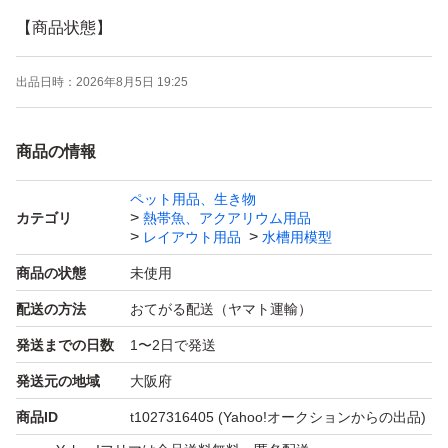
【商品状態】
☆採集後、ブラシで洗浄しただけの状態です。
出品日時：
2026年8月5日 19:25
☆沈水確認行っていません。
商品の情報
☆薬品の洗浄は行っておりません。
ペット用品、生き物
カテゴリ
熱帯魚、アクアリウム用品
☆☆アクアリウム等にご使用の場合はご自身でアク抜き沈
レイアウト用品
水槽用模型
水を行っていただきますようお願いいたします。
商品の状態
未使用
・色目は濃い・淡いものがあり、均質ではありません。
配送の方法
おてがる配送（ヤマト運輸）
・写真に写らない割れやヒビがある場合があります。 ・
発送までの日数
1〜2日で発送
カビ跡が残ったようなものが含まれている場合がありま
す。 ・梱包には留意しますが、ごく細かい部分が輸送中
発送元の地域
大阪府
に折れてしまう場合があります。 ・撮影時の光源等の条
商品ID
t1027316405
(Yahoo!オークションからの出品)
件や、お客様がご使用のディスプレイ装置によって商品の