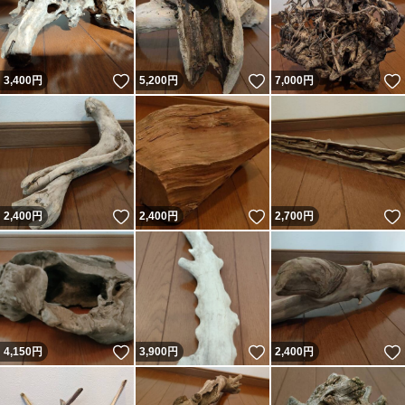
ますのでご入札の際はご注意ください。
いいね！
いいね！
3,400
円
5,200
円
7,000
円
非常に悪い評価が多い方とはお取引きをしていません。大
変申し訳ありませんがご入札を頂いた後に入札の取り消し
をする場合があります。また落札後のキャンセルは承って
おりません。予めご了承下さい。
この他にも多数出品しておりますので是非そちらもご覧く
いいね！
いいね！
2,400
円
2,400
円
2,700
円
ださい。
いいね！
いいね！
4,150
円
3,900
円
2,400
円