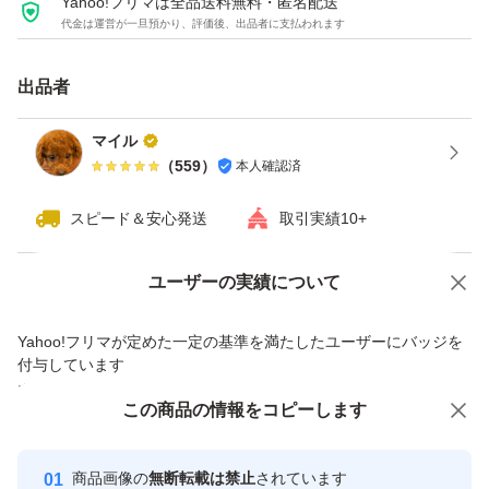
Yahoo!フリマは全品送料無料・匿名配送
代金は運営が一旦預かり、評価後、出品者に支払われます
色調が異なる場合があります。 ・多角度からご覧いただ
くため、水槽に立てかけて撮影している場合もありますの
出品者
で、自立しない角度もあります。 ・水槽にセットする際
は水洗い等を行ない、生物・生体への安全性を確認の上で
マイル
（
559
）
本人確認済
ご使用下さい。
● 天然流木についての注意事項 ・お安く出品させていた
スピード＆安心発送
取引実績10+
だくために沈水確認、及びアク抜き作業はしておりませ
ん。 ・沈水しにくい物もあります。 ・アク（タンニン色
Yahoo!オークションで出品した商品のため一部機能は利用できません
ユーザーの実績について
素）が気になる方は、あらかじめアク抜き作業を行ってか
価格の相談
商品への質問
Yahoo!フリマが定めた一定の基準を満たしたユーザーにバッジを
らご使用ください。 アクの成分は生体に悪影響を与える
商品への質問からの値下げ交渉、不適切なカテゴリ変更依頼は禁止です
付与しています
物ではなく、むしろ水質を軟水にする効果がありますので
安心取引出品者
この商品をみている人にオススメ
この商品の情報をコピーします
ご安心ください。 ・ブランチ系はマングローブ系と違い
Yahoo!フリマの基準をクリアした安
安心取引出品者
水に沈みにくい性質ですので、特にテラリウムやレプタイ
心・安全なユーザーです
商品画像の
無断転載は禁止
されています
ルゲージのレイアウトにお勧めします。 ・水中レイアウ