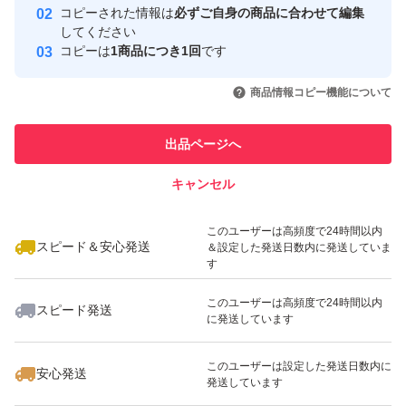
取引実績
コピーされた情報は
必ずご自身の商品に合わせて編集
トにご使用の際は、沈水確認はしておりませんので数日か
してください
このユーザーはYahoo!フリマの取
コピーは
1商品につき1回
です
ら数週間強制的に水に沈めるなどの沈水作業を行ってくだ
取引実績◯+
引を完了させた実績があります
いいね！
いいね！
2,000
円
2,900
円
3,500
円
さい。 ・沈まない場合もございますので予めご了承くだ
商品情報コピー機能について
このユーザーは他フリマサービス
さい。
他フリマ実績◯+
での取引実績があります
他で使用していない商品ですので、「新品」とさせていた
出品ページへ
スピード&安心発送
だいております。 商品特性上、自然素材故の風合があ
キャンセル
※このバッジは実績に基づく表示であり、発送を保証しているものではあり
り、工業製品などで表現される「新品」表現とは異なりま
ません
いいね！
いいね！
2,500
円
2,400
円
4,350
円
すことをご理解ください。
このユーザーは高頻度で24時間以内
スピード＆安心発送
＆設定した発送日数内に発送していま
す
画像にある物が全てになります。入札前に必ず画像をご確
このユーザーは高頻度で24時間以内
スピード発送
認下さい。
に発送しています
神経質な方、完璧な状態をお求めの方は入札を控えて下さ
いいね！
いいね！
2,700
円
2,400
円
2,400
円
このユーザーは設定した発送日数内に
い。
安心発送
発送しています