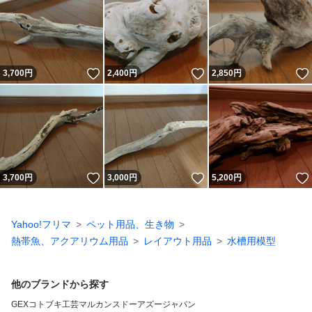
いいね！
いいね！
3,700
円
2,400
円
2,850
円
いいね！
いいね！
3,700
円
3,000
円
5,200
円
Yahoo!フリマ
ペット用品、生き物
熱帯魚、アクアリウム用品
レイアウト用品
水槽用模型
他のブランドから探す
GEX
コトブキ工芸
マルカン
スドー
アズージャパン