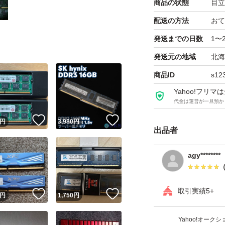
商品の状態
目立
配送の方法
おて
発送までの日数
1〜
発送元の地域
北海
商品ID
s12
Yahoo!フリ
代金は運営が一旦預か
いいね！
いいね！
円
3,980
円
出品者
agy********
取引実績5+
！
いいね！
いいね！
円
1,750
円
Yahoo!オー