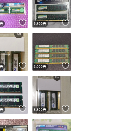
！
いいね！
いいね！
円
6,800
円
ユーザーの実績について
！
いいね！
いいね！
円
2,000
円
o!フリマが定めた一定の基準を満たしたユーザーにバッジを付与しています
出品者
この商品の情報をコピーします
取引出品者
Yahoo!フリマの基準をクリアした安心・安全なユーザーです
！
いいね！
いいね！
商品画像の
無断転載は禁止
されています
円
8,800
円
コピーされた情報は
必ずご自身の商品に合わせて編集
してください
コピーは
1商品につき1回
です
実績◯+
このユーザーはYahoo!フリマの取引を完了させた実績があり