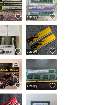
商品情報コピー機
リマ実績◯+
このユーザーは他フリマサービスでの取引実績があります
！
いいね！
いいね！
円
1,900
円
出品ページへ
&安心発送
キャンセル
ジは実績に基づく表示であり、発送を保証しているものではありません
このユーザーは高頻度で24時間以内＆設定した発送日数内に
ード＆安心発送
ます
！
いいね！
いいね！
円
7,200
円
ード発送
このユーザーは高頻度で24時間以内に発送しています
発送
このユーザーは設定した発送日数内に発送しています
！
いいね！
いいね！
0
円
2,280
円