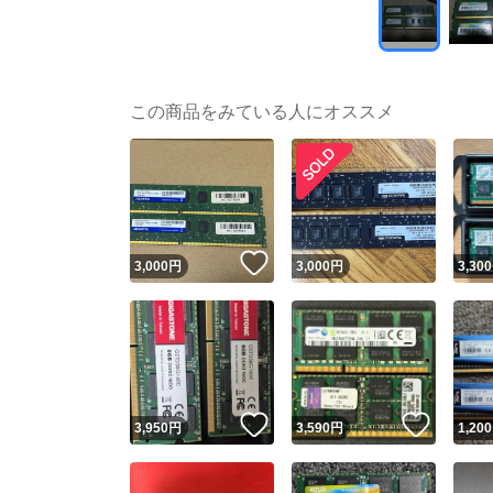
この商品をみている人にオススメ
いいね！
3,000
円
3,000
円
3,300
いいね！
いいね
3,950
円
3,590
円
1,200