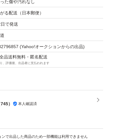
った傷や汚れなし
がる配送（日本郵便）
2日で発送
道
32796857
(Yahoo!オークションからの出品)
マは全品送料無料・匿名配送
り、評価後、出品者に支払われます
（
745
）
本人確認済
クションで出品した商品のため一部機能は利用できません