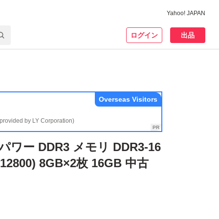
Yahoo! JAPAN
ログイン
出品
Overseas Visitors
(provided by LY Corporation)
ワー DDR3 メモリ DDR3-16
-12800) 8GB×2枚 16GB 中古