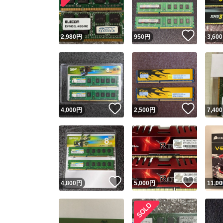
他フ
いいね
2,980
円
950
円
3,600
スピード
※このバッ
スピ
いいね！
いいね
4,000
円
2,500
円
7,400
スピ
安心
いいね！
いいね
4,800
円
5,000
円
11,00