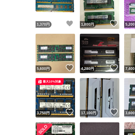
いいね！
いいね
1,370
円
1,800
円
5,200
いいね！
いいね
5,600
円
4,280
円
7,400
Yaho
最大10%対象
安心取引
安心
いいね！
いいね
3,750
円
17,100
円
3,600
取引実績
取引