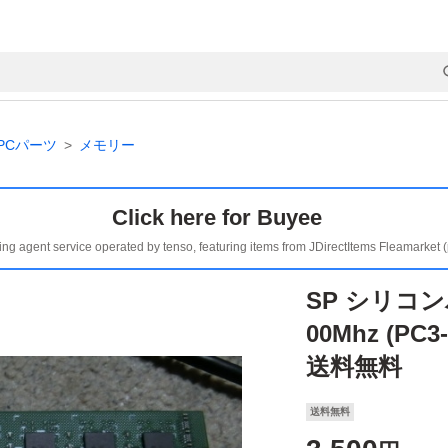
PCパーツ
メモリー
Click here for Buyee
ing agent service operated by tenso, featuring items from JDirectItems Fleamarket 
SP シリコンパ
00Mhz (PC3
送料無料
送料無料