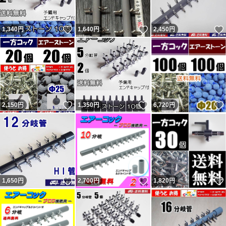
私の返信コメントが閲覧出来ず、絶対に不公平なので載せ
いいね！
いいね！
1,340
円
1,640
円
2,450
円
ています。 私に非があれば反省・改善しますが、不当評
価には主張・反論します。かなり抑えて記載しています。
不当評価を気にせず購入していただいている皆様、ありが
とうございます。 どちらでもない評価も数件以外はコメ
ントと異なる不適当または誤評価です（9割以上がヤフー
いいね！
いいね！
2,150
円
1,350
円
6,720
円
フリマ購入者）。 ペイペイフリマ（現ヤフーフリマ）で
は問題なければ『普通（どちらでもない）』評価（コメン
トは良い取引が出来ました）をする人が多くて出品者から
不評だった為、『どちらでもない』の評価は2022年7月に
廃止されました。
いいね！
いいね！
1,650
円
2,700
円
1,820
円
落札後に即発送、翌日発送を要求してくる人が結構います
が事前に質問欄から確認するか他で購入してください。
主に支払手続から1～2、2～3日で発送と設定して出品