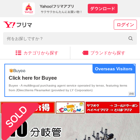
ログイン
カテゴリから探す
ブランドから探す
Overseas Visitors
Click here for Buyee
Buyee - A multilingual purchasing agent service operated by tenso, featuring items
from JDirectItems Fleamarket (provided by LY Corporation)