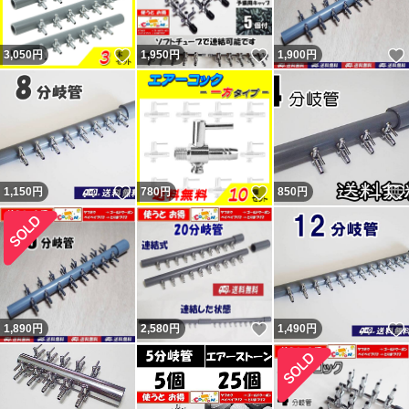
し、その通り発送しています。 翌日発送とならない場合
いいね！
いいね！
3,050
もあります。 勝手な要求通り発送しなかったから「気分
円
1,950
円
1,900
円
悪い」「誠実ではない」と悪い・どちらでもない 評価し
てきた異常者達がいたので記載しておきます。
いいね！
いいね！
1,150
円
780
円
850
円
いいね！
1,890
円
2,580
円
1,490
円