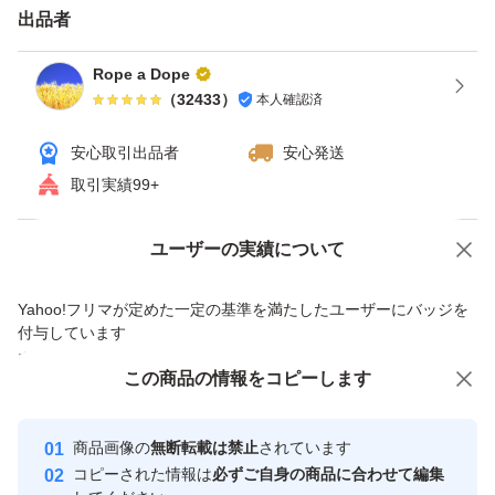
出品者
ている所からも獲得出来るようです。 ②落札する（落札
時の価格は変わりません）。 ③支払手続時にクーポンを
Rope a Dope
（
32433
）
本人確認済
選択する（値引きされていることを確認して支払）。
支払確認後、1～2日で発送予定です。
安心取引出品者
安心発送
取引について（4、5つ目の画像）をご確認の上、入札・
取引実績99+
購入ください。 初期不良（輸送事故含）時は対応後に評
価お願いします。 対応待てない急ぎで必要な方（即 悪い
Yahoo!オークションで出品した商品のため一部機能は利用できません
ユーザーの実績について
評価する方）は他で落札・購入してください。 問題あれ
価格の相談
商品への質問
Yahoo!フリマが定めた一定の基準を満たしたユーザーにバッジを
ば対応すると明記しているのに輸送事故でも即悪い評価す
商品への質問からの値下げ交渉、不適切なカテゴリ変更依頼は禁止です
付与しています
る人達がいますが、記載内容を理解出来ない方は絶対に購
安心取引出品者
この商品をみている人にオススメ
この商品の情報をコピーします
入しないでください。と記載しても現れています。 全て
Yahoo!フリマの基準をクリアした安
安心取引出品者
不当評価扱いです。
心・安全なユーザーです
商品画像の
無断転載は禁止
されています
在庫あれば複数個セットやエアーストーンとセットでも出
取引実績
コピーされた情報は
必ずご自身の商品に合わせて編集
品しています。