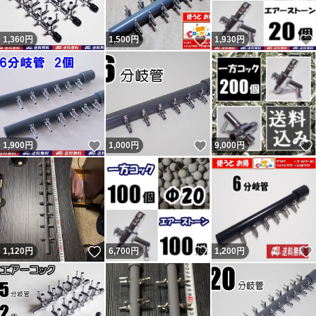
も現れましたが同じです。ヤフオクの評価返答を参照くだ
いいね！
1,360
円
1,500
円
1,930
円
さい。 良い評価の割合0％（取引時0。新規ではない0。）
の11人目も対応拒否なので不当評価です。30円のネット
の持ち手に小さい傷があったとの事。 12人目は勝手に不
要連絡してきて返信が無いとの事。不要連絡に返信する必
要無いので不当評価です。 不足という事で悪いの件は不
いいね！
いいね！
1,900
円
1,000
円
9,000
円
足なく発送したのを明確に覚えています。記載内容無視で
即評価で終了の者。普通の人は問題あれば即取引完了しな
いので嫌がらせと判断するのが普通。今までにない手を使
ってきたが今までの連中と同じ。 他のも記載内容無視の
異常者。
いいね！
いいね！
1,120
円
6,700
円
1,200
円
残念ながら数千人に一人くらいの割合で話が通じない異常
者が現れます。悪い評価をする事が目的（サクラ）と思わ
れる者が複数います。 ヤフーフリマからは不当評価への