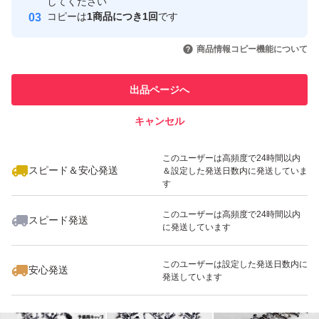
してください
このユーザーはYahoo!フリマの取
コピーは
1商品につき1回
です
取引実績◯+
評価に悪いがありますが全て不当評価（イタズラ・八つ当
引を完了させた実績があります
いいね！
いいね！
2,340
円
2,500
円
1,260
円
たり）です。気になる方は画像6と7と下記を参照くださ
商品情報コピー機能について
このユーザーは他フリマサービス
い。 『汚い』と即悪い評価してきた者が現れましたがエ
他フリマ実績◯+
での取引実績があります
アーストーンが10個全て汚い（箱を開けるとジップ袋が
出品ページへ
スピード&安心発送
茶色がかっていて破れていてストーンの砂とゴミが出てき
キャンセル
※このバッジは実績に基づく表示であり、発送を保証しているものではあり
た）との事ですが輸送中に落下など粗い扱いされればスト
ません
いいね！
いいね！
1,350
円
1,530
円
2,400
円
ーンの砂は多少とれます。輸送事故（破損）であれば輸送
このユーザーは高頻度で24時間以内
スピード＆安心発送
＆設定した発送日数内に発送していま
業者か私が対応となります。箱梱包での破損は輸送業者の
す
問題と思います。本当の話であれば。 問題あれば対応後
このユーザーは高頻度で24時間以内
スピード発送
の評価依頼については「小学生しか守らなそうなルールは
に発送しています
小学生にのみに言えば。」と言ってくる者です。「大人数
いいね！
いいね！
1,150
円
2,050
円
1,650
円
このユーザーは設定した発送日数内に
安心発送
で通報したらアカウント消えるらしいよ。」と脅しなのか
発送しています
意味不明の事を言ってくる者です。
新たに『追跡すると配達済だがポストに無い』という事で