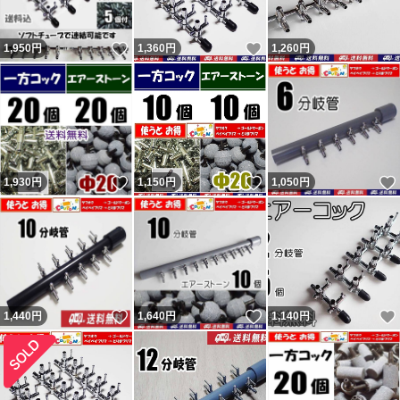
返金申請依頼・輸送業者に報告し対応しているのに不当評
いいね！
いいね！
1,950
円
1,360
円
1,260
円
価されました。私に非が無いのに理不尽な評価されれば相
応の評価するのは普通です。何故か「脅された」とコメン
トされていますが忠告です。 最新の評価コメントは反論
が出来ないようで論点が違います。私の返答は一部変更・
追記しているので同じではありません。フリマから閲覧の
いいね！
いいね！
1,930
円
1,150
円
1,050
円
方で気になる方はヤフオクからこの評価の返答を参照くだ
さい。 結局、追跡通り問題なく届いていたようです（ナ
ビの受取連絡有・ヤマトにも確認）。無責任呼ばわりされ
ましたが自身の責任は感じていないようで謝罪と評価変更
は無し。不当評価された私は被害者で非はありません。
いいね！
いいね！
1,440
円
1,640
円
1,140
円
記載内容を理解出来ない人（対応待てない人）は購入しな
いよう明記していますので手の打ちようがない異常者・無
分別者による八つ当たりです。9人目10人目の不当評価者