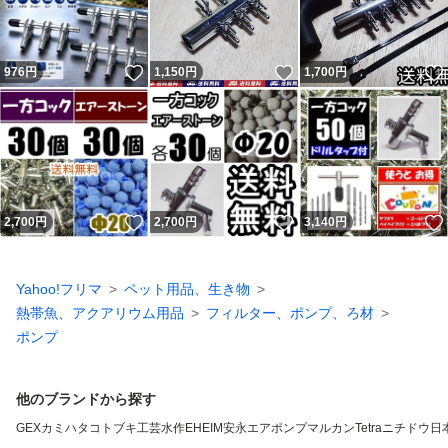
いいね！
いいね！
976
円
1,150
円
1,700
円
いいね！
いいね！
2,700
円
2,700
円
3,140
円
Yahoo!フリマ
ペット用品、生き物
熱帯魚、アクアリウム用品
フィルター、ポンプ、ろ材
ポンプ
他のブランドから探す
GEX
カミハタ
コトブキ工芸
水作
EHEIM
安永エアポンプ
マルカン
Tetra
ニチドウ
日