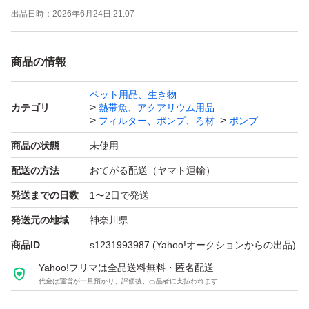
出品日時：
2026年6月24日 21:07
予備用エンドキャップ2個付けます。
エアーストーンはΦ20になります。
商品の情報
クーポン使える場合、使うとお得です。ヤフオクは「ゴー
ルドクーポン」。 月による場合ありますが週末（土・
ペット用品、生き物
カテゴリ
熱帯魚、アクアリウム用品
日）にもらえる事が多いです。 カテゴリ限定等、実施し
フィルター、ポンプ、ろ材
ポンプ
ていない場合ありますので期間・価格など条件の詳細は検
商品の状態
未使用
索して確認してください。 クーポンもらえるサイトから
配送の方法
おてがる配送（ヤマト運輸）
獲得しないと使えませんのでご注意ください。 ペイペイ
発送までの日数
1〜2日で発送
フリマの週末とりまフリマクーポン(5%OFF)は終了した
可能性高いです。
発送元の地域
神奈川県
【ゴールドクーポン獲得・使用手順】 ①クーポン獲得す
商品ID
s1231993987
(Yahoo!オークションからの出品)
る（今までと変わらなければ土・日にもらえます）。ヤフ
Yahoo!フリマは全品送料無料・匿名配送
代金は運営が一旦預かり、評価後、出品者に支払われます
オクゴールドクーポンで検索すれば出てきます。 オーク
ションページの入札（今すぐ落札）ボタンの下に記載され