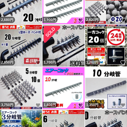
いいね！
いいね！
2,680
円
3,900
円
2,620
円
いいね！
2,850
円
1,700
円
1,200
円
いいね！
いいね！
3,750
円
1,400
円
1,350
円