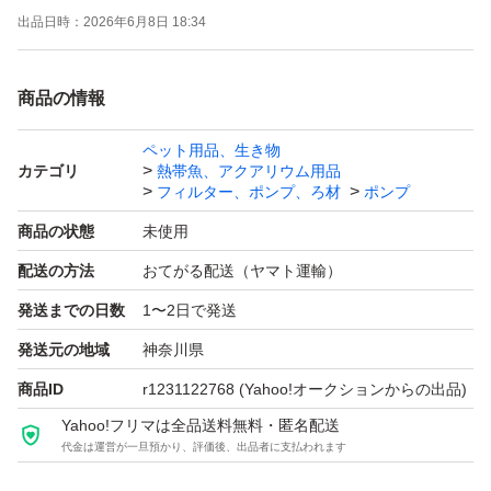
出品日時：
2026年6月8日 18:34
理由でもクレームはお受けいたしません』という事はあり
ません。
商品の情報
エアーコック位置、角度は多少のバラツキあります（写真
はサンプルですが ほぼ同等です）。 塩ビ管は部分的に印
ペット用品、生き物
カテゴリ
熱帯魚、アクアリウム用品
字あります。
フィルター、ポンプ、ろ材
ポンプ
塩ビ管 外径 18mm。 エアーコック部は内径4mmのソフト
商品の状態
未使用
チューブ（エアーチューブ、エアーホース）で接続可能で
配送の方法
おてがる配送（ヤマト運輸）
す。
発送までの日数
1〜2日で発送
エアーコックはネジ締めしています。 キャップと共に接
着はしていません。気になる場合は接着してください。
発送元の地域
神奈川県
在庫あればブロワと接続するホースとセットでも出品して
商品ID
r1231122768
(Yahoo!オークションからの出品)
います。
Yahoo!フリマは全品送料無料・匿名配送
代金は運営が一旦預かり、評価後、出品者に支払われます
複数または他の分岐数をご希望の場合は質問欄から要望く
ださい。 可能であれば作成して出品します。