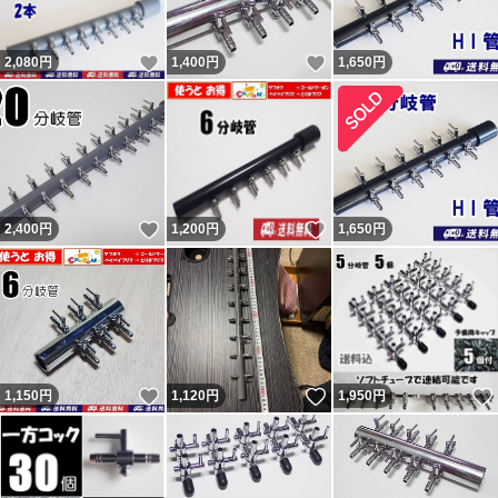
方で気になる方はヤフオクからこの評価の返答を参照くだ
いいね！
いいね！
2,080
円
1,400
円
1,650
円
さい。 結局、追跡通り問題なく届いていたようです（ナ
ビの受取連絡有・ヤマトにも確認）。無責任呼ばわりされ
ましたが自身の責任は感じていないようで謝罪と評価変更
は無し。不当評価された私は被害者で非はありません。
記載内容を理解出来ない人（対応待てない人）は購入しな
いいね！
いいね！
2,400
円
1,200
円
1,650
円
いよう明記していますので手の打ちようがない異常者・無
分別者による八つ当たりです。9、10人目の不当評価者も
現れましたが同じです。ヤフオクの評価返答を参照くださ
い。 良い評価の割合0％（取引時0。新規ではない0。）の
11人目も対応拒否なので不当評価です。30円のネットの
いいね！
いいね！
1,150
円
1,120
円
1,950
円
持ち手に小さい傷があったとの事。 12人目は勝手に不要
連絡してきて返信が無いとの事。不要連絡に返信する必要
無いので不当評価です。 不足という事で悪いの件は不足