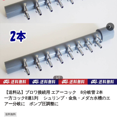
1
/
7
【送料込】ブロワ接続用 エアーコック 8分岐管 2本
一方コック8連1列 シュリンプ・金魚・メダカ水槽のエ
アー分岐に ポンプ圧調整に
送料無料