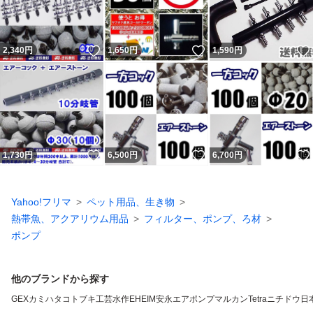
いいね！
いいね！
2,340
円
1,650
円
1,590
円
いいね！
いいね！
1,730
円
6,500
円
6,700
円
Yahoo!フリマ
ペット用品、生き物
熱帯魚、アクアリウム用品
フィルター、ポンプ、ろ材
ポンプ
他のブランドから探す
GEX
カミハタ
コトブキ工芸
水作
EHEIM
安永エアポンプ
マルカン
Tetra
ニチドウ
日