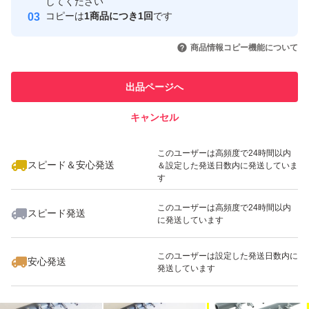
してください
このユーザーはYahoo!フリマの取
コピーは
1商品につき1回
です
取引実績◯+
取引 について（4、5つ目の画像）をご確認の上、入札・
引を完了させた実績があります
いいね！
いいね！
1,050
円
1,900
円
1,700
円
購入ください。 初期不良（輸送事故含）時は対応後に評
商品情報コピー機能について
このユーザーは他フリマサービス
価お願いします。 対応待てない急ぎで必要な方（即 悪い
他フリマ実績◯+
での取引実績があります
評価する方）は他で落札・購入してください。 問題あれ
出品ページへ
スピード&安心発送
ば対応すると明記しているのに輸送事故でも即悪い評価す
キャンセル
※このバッジは実績に基づく表示であり、発送を保証しているものではあり
る人達がいますが、記載内容を理解出来ない方は絶対に購
ません
いいね！
いいね！
1,500
円
1,650
円
1,260
円
入しないでください。と記載しても現れています。 全て
このユーザーは高頻度で24時間以内
スピード＆安心発送
＆設定した発送日数内に発送していま
不当評価扱いです。
す
評価に悪いがありますが全て不当評価（イタズラ・八つ当
このユーザーは高頻度で24時間以内
スピード発送
たり）です。気になる方は画像6と7と下記を参照くださ
に発送しています
い。 『汚い』と即悪い評価してきた者が現れましたがエ
いいね！
いいね！
1,900
円
850
円
1,350
円
このユーザーは設定した発送日数内に
安心発送
アーストーンが10個全て汚い（箱を開けるとジップ袋が
発送しています
茶色がかっていて破れていてストーンの砂とゴミが出てき
た）との事ですが輸送中に落下など粗い扱いされればスト