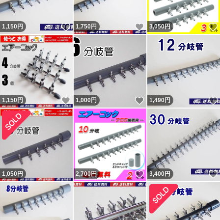
ーンの砂は多少とれます。輸送事故（破損）であれば輸送
いいね！
いいね！
1,150
円
1,750
円
3,050
円
業者か私が対応となります。箱梱包での破損は輸送業者の
問題と思います。本当の話であれば。 問題あれば対応後
の評価依頼については「小学生しか守らなそうなルールは
小学生にのみに言えば。」と言ってくる者です。「大人数
で通報したらアカウント消えるらしいよ。」と脅しなのか
いいね！
いいね！
1,150
円
1,000
円
1,490
円
意味不明の事を言ってくる者です。
新たに『追跡すると配達済だがポストに無い』という事で
返金申請依頼・輸送業者に報告し対応しているのに不当評
価されました。私に非が無いのに理不尽な評価されれば相
応の評価するのは普通です。何故か「脅された」とコメン
いいね！
1,050
円
2,700
円
3,400
円
トされていますが忠告です。 最新の評価コメントは反論
が出来ないようで論点が違います。私の返答は一部変更・
追記しているので同じではありません。フリマから閲覧の