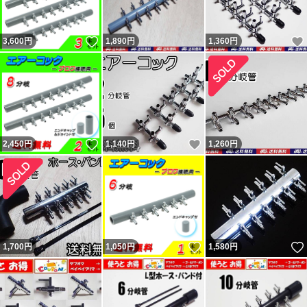
フリマ購入者）。 ペイペイフリマ（現ヤフーフリマ）で
いいね！
3,600
は問題なければ『普通（どちらでもない）』評価（コメン
円
1,890
円
1,360
円
トは良い取引が出来ました）をする人が多くて出品者から
不評だった為、『どちらでもない』の評価は2022年7月に
廃止されました。
落札後に即発送、翌日発送を要求してくる人が結構います
いいね！
いいね！
2,450
円
1,140
円
1,260
円
が事前に質問欄から確認するか他で購入してください。
主に支払手続から1～2、2～3日で発送と設定して出品
し、その通り発送しています。 翌日発送とならない場合
もあります。 勝手な要求通り発送しなかったから「気分
悪い」「誠実ではない」と悪い・どちらでもない 評価し
いいね！
1,700
円
1,050
円
1,580
円
てきた異常者達がいたので記載しておきます。