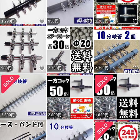
いいね！
いいね！
1,290
円
950
円
1,200
円
いいね！
いいね！
980
円
2,700
円
2,390
円
いいね！
3,390
円
2,800
円
1,820
円