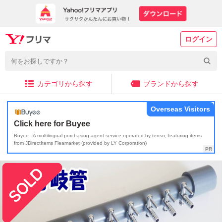
ログイン
カテゴリから探す
ブランドから探す
Overseas Visitors
Click here for Buyee
Buyee - A multilingual purchasing agent service operated by tenso, featuring items
from JDirectItems Fleamarket (provided by LY Corporation)