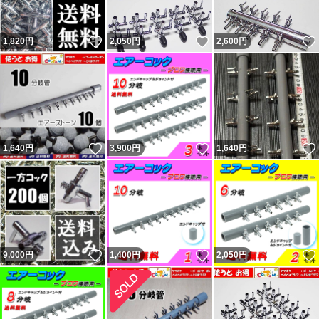
なく発送したのを明確に覚えています。記載内容無視で即
いいね！
いいね！
1,820
円
2,050
円
2,600
円
評価で終了の者。普通の人は問題あれば即取引完了しない
ので嫌がらせと判断するのが普通。今までにない手を使っ
てきたが今までの連中と同じ。 他のも記載内容無視の異
常者。
残念ながら数千人に一人くらいの割合で話が通じない異常
いいね！
いいね！
1,640
円
3,900
円
1,640
円
者が現れます。悪い評価をする事が目的（サクラ）と思わ
れる者が複数います。 ヤフーフリマからは不当評価への
私の返信コメントが閲覧出来ず、絶対に不公平なので載せ
ています。 私に非があれば反省・改善しますが、不当評
価には主張・反論します。かなり抑えて記載しています。
いいね！
いいね！
9,000
円
1,400
円
2,050
円
不当評価を気にせず購入していただいている皆様、ありが
とうございます。 どちらでもない評価も数件以外はコメ
ントと異なる不適当または誤評価です（9割以上がヤフー