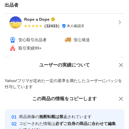
出品者
エアーストーン等、アクア用品いろいろ出品しています。
クーポン使える場合、使うとお得です。ヤフオクは「ゴー
Rope a Dope
（
32433
）
本人確認済
ルドクーポン」。 月による場合ありますが週末（土・
日）にもらえる事が多いです。 カテゴリ限定等、実施し
安心取引出品者
安心発送
ていない場合ありますので期間・価格など条件の詳細は検
取引実績99+
索して確認してください。 獲得しないと使えませんので
ご注意ください。
Yahoo!オークションで出品した商品のため一部機能は利用できません
ユーザーの実績について
【ゴールドクーポン獲得・使用手順】 ①クーポン獲得す
価格の相談
商品への質問
Yahoo!フリマが定めた一定の基準を満たしたユーザーにバッジを
る（今までと変わらなければ土・日にもらえます）。ヤフ
商品への質問からの値下げ交渉、不適切なカテゴリ変更依頼は禁止です
付与しています
オクゴールドクーポンで検索すれば出てきます。 オーク
安心取引出品者
この商品をみている人にオススメ
この商品の情報をコピーします
ションページの入札（今すぐ落札）ボタンの下に記載され
Yahoo!フリマの基準をクリアした安
安心取引出品者
ている所からも獲得出来るようです。 ②落札する（落札
心・安全なユーザーです
商品画像の
無断転載は禁止
されています
時の価格は変わりません）。 ③支払手続時にクーポンを
取引実績
コピーされた情報は
必ずご自身の商品に合わせて編集
選択する（値引きされていることを確認して支払）。