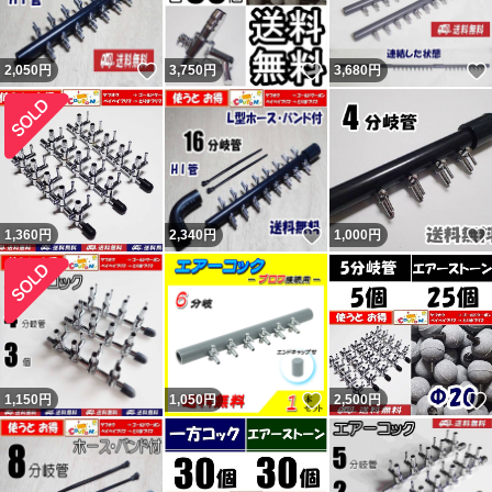
いいね！
いいね！
2,050
円
3,750
円
3,680
円
いいね！
1,360
円
2,340
円
1,000
円
いいね！
1,150
円
1,050
円
2,500
円