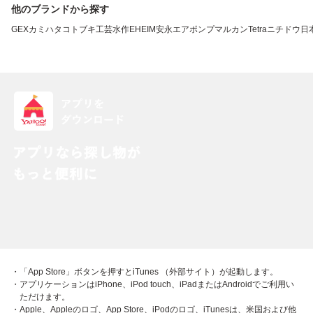
他のブランドから探す
GEX
カミハタ
コトブキ工芸
水作
EHEIM
安永エアポンプ
マルカン
Tetra
ニチドウ
日
・「App Store」ボタンを押すとiTunes （外部サイト）が起動します。
・アプリケーションはiPhone、iPod touch、iPadまたはAndroidでご利用い
ただけます。
・Apple、Appleのロゴ、App Store、iPodのロゴ、iTunesは、米国および他