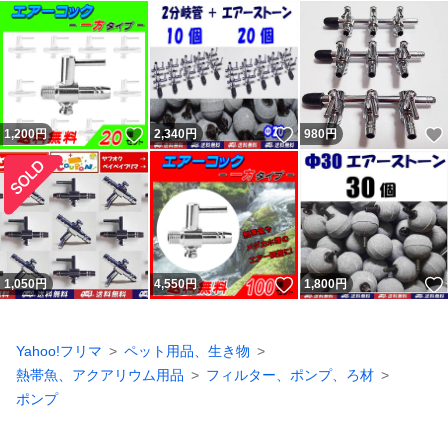
いいね！
いいね！
1,200
円
2,340
円
980
円
いいね！
1,050
円
4,550
円
1,800
円
Yahoo!フリマ
ペット用品、生き物
熱帯魚、アクアリウム用品
フィルター、ポンプ、ろ材
ポンプ