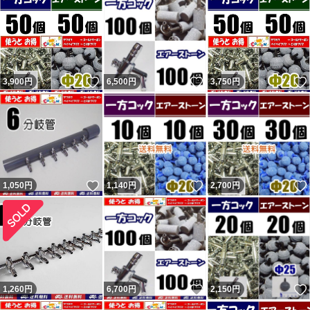
私の返信コメントが閲覧出来ず、絶対に不公平なので載せ
ています。 私に非があれば反省・改善しますが、不当評
価には主張・反論します。かなり抑えて記載しています。
いいね！
いいね！
3,900
円
6,500
円
3,750
円
不当評価を気にせず購入していただいている皆様、ありが
とうございます。 どちらでもない評価も数件以外はコメ
ントと異なる不適当または誤評価です（9割以上がヤフー
フリマ購入者）。 ペイペイフリマ（現ヤフーフリマ）で
は問題なければ『普通（どちらでもない）』評価（コメン
いいね！
いいね！
1,050
円
1,140
円
2,700
円
トは良い取引が出来ました）をする人が多くて出品者から
不評だった為、『どちらでもない』の評価は2022年7月に
廃止されました。
落札後に即発送、翌日発送を要求してくる人が結構います
が事前に質問欄から確認するか他で購入してください。
いいね！
1,260
円
6,700
円
2,150
円
主に支払手続から1～2、2～3日で発送と設定して出品