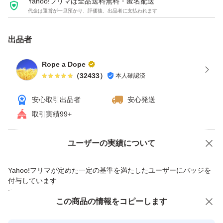
Yahoo!フリマは全品送料無料・匿名配送
代金は運営が一旦預かり、評価後、出品者に支払われます
評価に悪いがありますが全て不当評価（イタズラ・八つ当
たり）です。気になる方は画像5と6と下記を参照くださ
出品者
い。 『汚い』と即悪い評価してきた者が現れましたがエ
アーストーンが10個全て汚い（箱を開けるとジップ袋が
Rope a Dope
（
32433
）
本人確認済
茶色がかっていて破れていてストーンの砂とゴミが出てき
た）との事ですが輸送中に落下など粗い扱いされればスト
安心取引出品者
安心発送
ーンの砂は多少とれます。輸送事故（破損）であれば輸送
取引実績99+
業者か私が対応となります。箱梱包での破損は輸送業者の
問題と思います。本当の話であれば。 問題あれば対応後
Yahoo!オークションで出品した商品のため一部機能は利用できません
ユーザーの実績について
の評価依頼については「小学生しか守らなそうなルールは
価格の相談
商品への質問
Yahoo!フリマが定めた一定の基準を満たしたユーザーにバッジを
小学生にのみに言えば。」と言ってくる者です。「大人数
商品への質問からの値下げ交渉、不適切なカテゴリ変更依頼は禁止です
付与しています
で通報したらアカウント消えるらしいよ。」と脅しなのか
安心取引出品者
この商品をみている人にオススメ
この商品の情報をコピーします
意味不明の事を言ってくる者です。
Yahoo!フリマの基準をクリアした安
安心取引出品者
新たに『追跡すると配達済だがポストに無い』という事で
心・安全なユーザーです