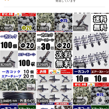
発送しています
現れましたが同じです。ヤフオク評価の返答を参照くださ
い。 良い評価の割合0％（取引時0。新規ではない0。）の
11人目も対応拒否なので不当評価です。30円のネットの
いいね！
いいね！
2,700
円
2,150
円
3,880
円
持ち手に小さい傷があったとの事。 12人目は勝手に不要
連絡してきて返信が無いとの事。不要連絡に返信する必要
無いので不当評価です。 不足という事で悪いの件は不足
なく発送したのを明確に覚えています。記載内容無視で即
評価で終了の者。普通の人は問題あれば即取引完了しない
いいね！
いいね！
6,700
円
2,700
円
2,050
円
ので嫌がらせと判断するのが普通。今までにない手を使っ
てきたが今までの連中と同じ。 他のも記載内容無視の異
常者。
残念ながら数千人に一人くらいの割合で話が通じない異常
者が現れます。悪い評価をする事が目的（サクラ）と思わ
いいね！
いいね！
1,690
円
1,050
円
1,260
円
れる者が複数います。 ヤフーフリマからは不当評価への