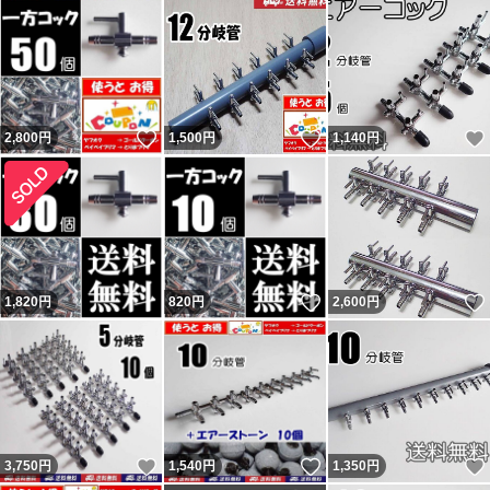
いいね！
いいね！
2,800
円
1,500
円
1,140
円
いいね！
1,820
円
820
円
2,600
円
いいね！
いいね！
3,750
円
1,540
円
1,350
円