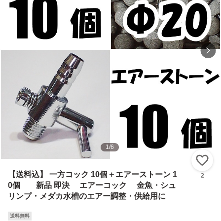
1
/
6
い
【送料込】 一方コック 10個＋エアーストーン 1
2
0個 新品 即決 エアーコック 金魚・シュ
リンプ・メダカ水槽のエアー調整・供給用に
送料無料