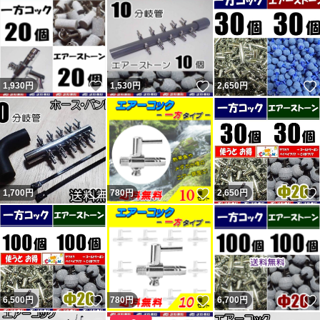
し、その通り発送しています。 翌日発送とならない場合
もあります。 勝手な要求通り発送しなかったから「気分
悪い」「誠実ではない」と悪い・どちらでもない 評価し
いいね！
いいね！
1,930
円
1,530
円
2,650
円
てきた異常者達がいたので記載しておきます。
特定商取引法に基づく表記 は自己紹介欄に記載有。 質問
はオークションの『出品者への質問』からしてください。
いいね！
いいね！
1,700
円
780
円
2,650
円
いいね！
いいね！
6,500
円
780
円
6,700
円