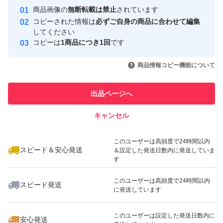
商品画像の
無断転載は禁止
されています
返金申請依頼・輸送業者に報告し対応しているのに不当評
取引実績
コピーされた情報は
必ずご自身の商品に合わせて編集
価されました。私に非が無いのに理不尽な評価されれば相
してください
このユーザーはYahoo!フリマの取
コピーは
1商品につき1回
です
取引実績◯+
応の評価するのは普通です。何故か「脅された」とコメン
引を完了させた実績があります
いいね！
いいね！
1,260
円
1,820
円
6,720
円
トされていますが忠告です。 最新の評価コメントは反論
商品情報コピー機能について
このユーザーは他フリマサービス
が出来ないようで論点が違います。私の返答は一部変更・
他フリマ実績◯+
での取引実績があります
追記しているので同じではありません。フリマから閲覧の
出品ページへ
スピード&安心発送
方で気になる方はヤフオクからこの評価の返答を参照くだ
キャンセル
※このバッジは実績に基づく表示であり、発送を保証しているものではあり
さい。 結局、追跡通り問題なく届いていたようです（ナ
ません
いいね！
いいね！
1,930
円
3,750
円
1,450
円
ビの受取連絡有・ヤマトにも確認）。無責任呼ばわりされ
このユーザーは高頻度で24時間以内
スピード＆安心発送
＆設定した発送日数内に発送していま
ましたが自身の責任は感じていないようで謝罪と評価変更
す
は無し。不当評価された私は被害者で非はありません。
このユーザーは高頻度で24時間以内
スピード発送
記載内容を理解出来ない人（対応待てない人）は購入しな
に発送しています
いよう明記していますので手の打ちようがない異常者・無
いいね！
いいね！
1,640
円
3,860
円
1,150
円
このユーザーは設定した発送日数内に
安心発送
分別者による八つ当たりです。 9、10人目の不当評価者も