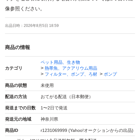
像参照ください。
Φ20～50ｍｍエアーストーンをナノバブルと謳っている
出品日時：
2026年8月5日 18:59
奈良県の出品者がいますが、その出品者の画像（20mmス
トーン）の通りナノバブルではありません。自ら嘘（不当
商品の情報
表示）を証明していますのでご注意ください。 静音とも
記載していますが、音の大小はエアーストーンではなくポ
ペット用品、生き物
カテゴリ
熱帯魚、アクアリウム用品
ンプからのエアー圧によるものです。
フィルター、ポンプ、ろ材
ポンプ
初期不良（輸送事故含）時は対応後に評価お願いします。
商品の状態
未使用
対応待てない急ぎで必要な方（即 悪い評価する方）は他
配送の方法
おてがる配送（日本郵便）
で落札・購入してください。 問題あれば対応すると明記
発送までの日数
1〜2日で発送
しているのに輸送事故でも即悪い評価する人達がいます
が、記載内容を理解出来ない方は絶対に購入しないでくだ
発送元の地域
神奈川県
さい。と記載しても現れています。 全て不当評価扱いで
商品ID
r1231069999
(Yahoo!オークションからの出品)
す。