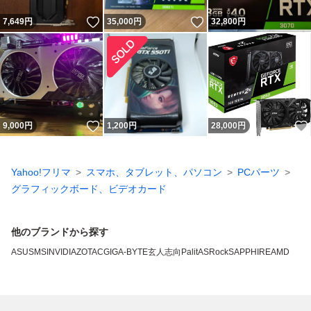
いいね！
いいね！
7,649
円
35,000
円
32,800
円
いいね！
9,000
円
1,200
円
28,000
円
Yahoo!フリマ
スマホ、タブレット、パソコン
PCパーツ
グラフィックボード、ビデオカード
他のブランドから探す
ASUS
MSI
NVIDIA
ZOTAC
GIGA-BYTE
玄人志向
Palit
ASRock
SAPPHIRE
AMD