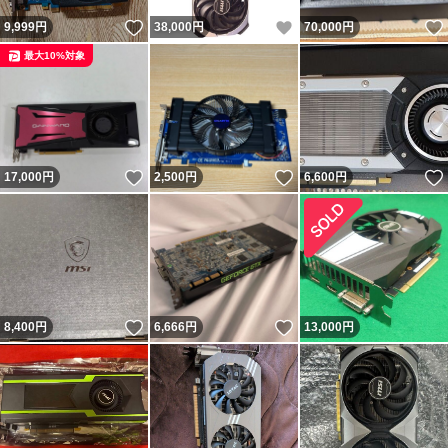
いいね！
いいね！
9,999
円
38,000
円
70,000
円
最大10%対象
いいね！
いいね！
17,000
円
2,500
円
6,600
円
いいね！
いいね！
8,400
円
6,666
円
13,000
円