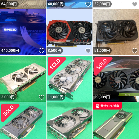
いいね！
64,000
円
40,000
円
32,980
円
いいね！
いいね！
440,000
円
8,500
円
51,000
円
いいね！
2,000
円
11,000
円
29,999
円
最大10%対象