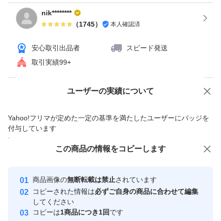
nik********
（
1745
）
本人確認済
安心取引出品者
スピード発送
取引実績99+
Yahoo!オークションで出品した商品のため一部機能は利用できません
ユーザーの実績について
価格の相談
商品への質問
Yahoo!フリマが定めた一定の基準を満たしたユーザーにバッジを
商品への質問からの値下げ交渉、不適切なカテゴリ変更依頼は禁止です
付与しています
安心取引出品者
この商品をみている人にオススメ
この商品の情報をコピーします
Yahoo!フリマの基準をクリアした安
安心取引出品者
最大10%対象
最大10%対象
心・安全なユーザーです
商品画像の
無断転載は禁止
されています
取引実績
コピーされた情報は
必ずご自身の商品に合わせて編集
してください
このユーザーはYahoo!フリマの取
コピーは
1商品につき1回
です
取引実績◯+
引を完了させた実績があります