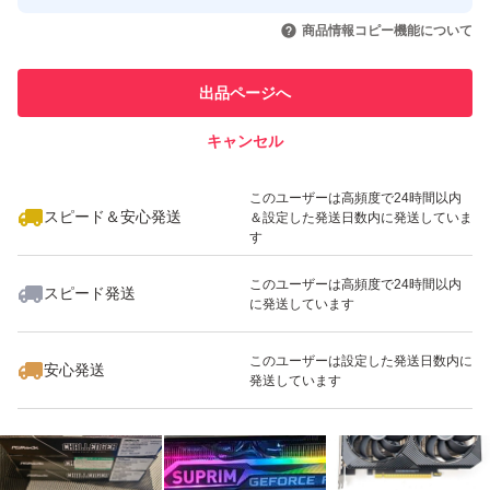
いいね！
29,000
円
26,600
円
10,500
円
商品情報コピー機能について
このユーザーは他フリマサービス
他フリマ実績◯+
での取引実績があります
出品ページへ
スピード&安心発送
キャンセル
※このバッジは実績に基づく表示であり、発送を保証しているものではあり
ません
いいね！
いいね！
30,000
円
5,500
円
49,800
円
このユーザーは高頻度で24時間以内
スピード＆安心発送
＆設定した発送日数内に発送していま
す
このユーザーは高頻度で24時間以内
スピード発送
に発送しています
いいね！
21,980
円
7,400
円
49,800
円
このユーザーは設定した発送日数内に
安心発送
発送しています