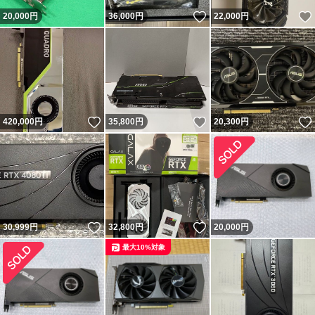
いいね！
20,000
円
36,000
円
22,000
円
いいね！
いいね！
420,000
円
35,800
円
20,300
円
いいね！
いいね！
30,999
円
32,800
円
20,000
円
最大10%対象