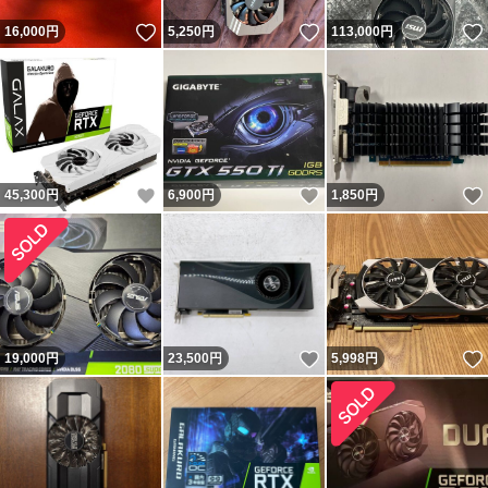
いいね！
いいね！
16,000
円
5,250
円
113,000
円
いいね！
いいね！
45,300
円
6,900
円
1,850
円
いいね！
19,000
円
23,500
円
5,998
円