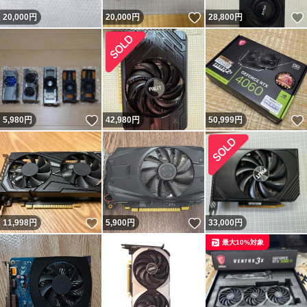
いいね！
20,000
円
20,000
円
28,800
円
いいね！
5,980
円
42,980
円
50,999
円
いいね！
いいね！
11,998
円
5,900
円
33,000
円
最大10%対象