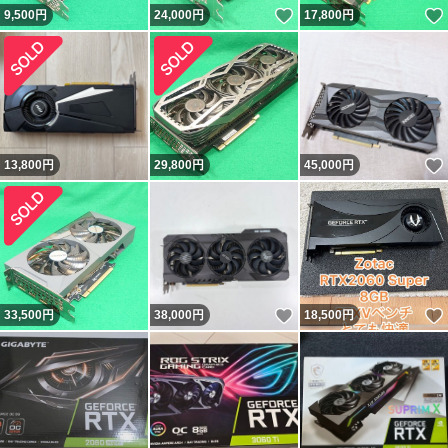
いいね！
9,500
円
24,000
円
17,800
円
13,800
円
29,800
円
45,000
円
いいね！
33,500
円
38,000
円
18,500
円