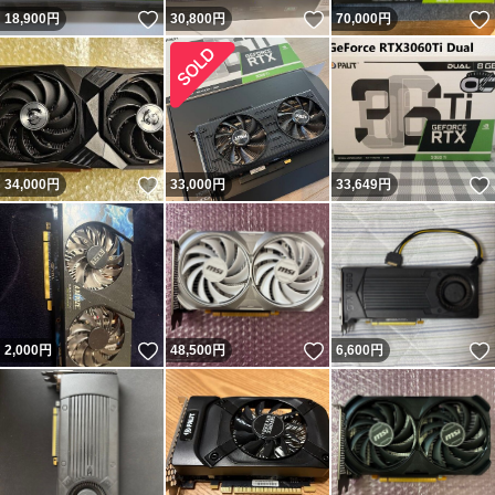
いいね！
いいね！
18,900
円
30,800
円
70,000
円
いいね！
34,000
円
33,000
円
33,649
円
いいね！
いいね！
2,000
円
48,500
円
6,600
円