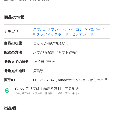
非、他の出品もご覧くださいませ。
商品の情報
スマホ、タブレット、パソコン
PCパーツ
カテゴリ
グラフィックボード、ビデオカード
商品の状態
目立った傷や汚れなし
配送の方法
おてがる配送（ヤマト運輸）
発送までの日数
1〜2日で発送
発送元の地域
広島県
商品ID
r1228667947
(Yahoo!オークションからの出品)
Yahoo!フリマは全品送料無料・匿名配送
代金は運営が一旦預かり、評価後、出品者に支払われます
出品者