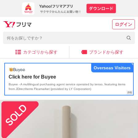
ログイン
カテゴリから探す
ブランドから探す
Overseas Visitors
Click here for Buyee
Buyee - A multilingual purchasing agent service operated by tenso, featuring items
from JDirectItems Fleamarket (provided by LY Corporation)