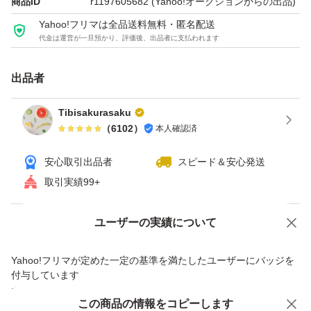
商品ID
r1197605682
(Yahoo!オークションからの出品)
Yahoo!フリマは全品送料無料・匿名配送
代金は運営が一旦預かり、評価後、出品者に支払われます
出品者
Tibisakurasaku
（
6102
）
本人確認済
安心取引出品者
スピード＆安心発送
取引実績99+
Yahoo!オークションで出品した商品のため一部機能は利用できません
ユーザーの実績について
価格の相談
商品への質問
Yahoo!フリマが定めた一定の基準を満たしたユーザーにバッジを
商品への質問からの値下げ交渉、不適切なカテゴリ変更依頼は禁止です
付与しています
安心取引出品者
この商品をみている人にオススメ
この商品の情報をコピーします