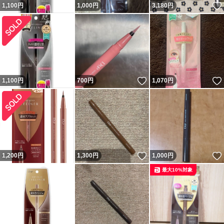
1,100
円
1,000
円
3,180
円
いいね！
1,100
円
700
円
1,070
円
いいね！
1,200
円
1,300
円
1,000
円
最大10%対象