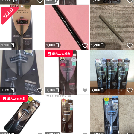
いいね！
1,599
円
900
円
1,350
円
いいね！
1,100
円
1,000
円
1,200
円
最大10%対象
いいね！
いいね！
1,150
円
1,100
円
3,000
円
最大10%対象