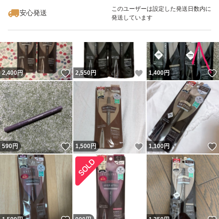
このユーザーは設定した発送日数内に
安心発送
発送しています
いいね！
いいね！
2,400
円
2,550
円
1,400
円
いいね！
いいね！
590
円
1,500
円
1,100
円