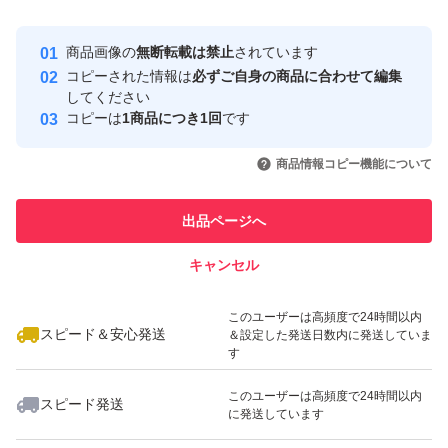
Yahoo!フリマの基準をクリアした安
安心取引出品者
心・安全なユーザーです
商品画像の
無断転載は禁止
されています
取引実績
コピーされた情報は
必ずご自身の商品に合わせて編集
してください
このユーザーはYahoo!フリマの取
コピーは
1商品につき1回
です
取引実績◯+
引を完了させた実績があります
いいね！
いいね！
2,550
円
530
円
1,199
円
商品情報コピー機能について
最大10%対象
このユーザーは他フリマサービス
他フリマ実績◯+
での取引実績があります
出品ページへ
スピード&安心発送
キャンセル
※このバッジは実績に基づく表示であり、発送を保証しているものではあり
ません
いいね！
いいね！
2,550
円
1,100
円
760
円
このユーザーは高頻度で24時間以内
スピード＆安心発送
＆設定した発送日数内に発送していま
す
このユーザーは高頻度で24時間以内
スピード発送
に発送しています
いいね！
いいね！
1,350
円
1,450
円
1,300
円