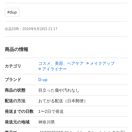
のため外観に多少の傷・汚れ・傷等の見落としがあるかも
#
dup
知れません。個人的には目立たないと感じますが、ご理解
いただける方のみ御検討下さいますようにお願い致しま
出品日時：
2026年6月28日 21:17
す。
●細かい点までお気になさる神経質な方＆完璧を求めてい
商品の情報
らっしゃる方のご入札はご遠慮願います。
●いたずらや冷やかしの疑い又は多数の悪い評価な
コスメ、美容、ヘアケア
メイクアップ
カテゴリ
アイライナー
ど・・・入札を削除する場合がございます。
ブランド
D-up
商品の状態
目立った傷や汚れなし
配送の方法
おてがる配送（日本郵便）
発送までの日数
1〜2日で発送
発送元の地域
神奈川県