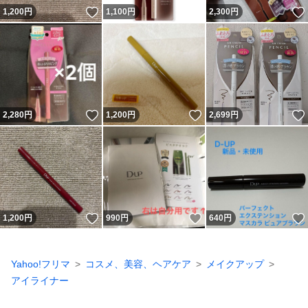
いいね！
1,200
円
1,100
円
2,300
円
いいね！
いいね！
2,280
円
1,200
円
2,699
円
いいね！
いいね！
1,200
円
990
円
640
円
Yahoo!フリマ
コスメ、美容、ヘアケア
メイクアップ
アイライナー