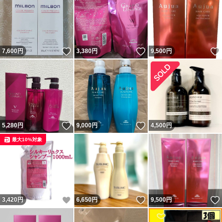
いいね！
いいね！
7,600
円
3,380
円
9,500
円
いいね！
いいね！
5,280
円
9,000
円
4,500
円
最大10%対象
いいね！
いいね！
3,420
円
6,650
円
9,500
円