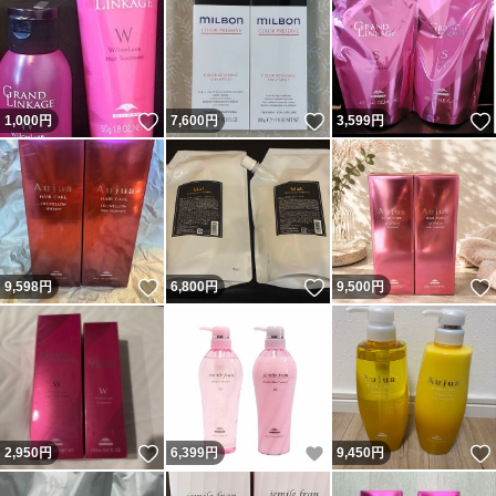
いいね！
いいね！
1,000
円
7,600
円
3,599
円
いいね！
いいね！
9,598
円
6,800
円
9,500
円
いいね！
いいね！
2,950
円
6,399
円
9,450
円