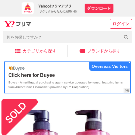
ログイン
カテゴリから探す
ブランドから探す
Overseas Visitors
Click here for Buyee
Buyee - A multilingual purchasing agent service operated by tenso, featuring items
from JDirectItems Fleamarket (provided by LY Corporation)