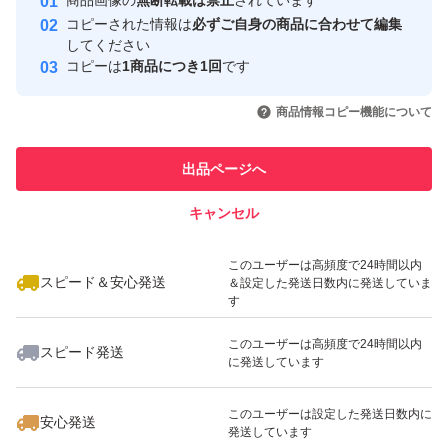
商品画像の
無断転載は禁止
されています
取引実績
コピーされた情報は
必ずご自身の商品に合わせて編集
してください
このユーザーはYahoo!フリマの取
コピーは
1商品につき1回
です
取引実績◯+
引を完了させた実績があります
いいね！
いいね！
5,000
円
5,110
円
5,000
円
商品情報コピー機能について
このユーザーは他フリマサービス
他フリマ実績◯+
での取引実績があります
出品ページへ
スピード&安心発送
キャンセル
※このバッジは実績に基づく表示であり、発送を保証しているものではあり
ません
いいね！
いいね！
5,100
円
5,200
円
5,090
円
このユーザーは高頻度で24時間以内
最大10%対象
スピード＆安心発送
＆設定した発送日数内に発送していま
す
このユーザーは高頻度で24時間以内
スピード発送
に発送しています
いいね！
いいね！
3,000
円
9,000
円
10,890
円
このユーザーは設定した発送日数内に
安心発送
最大10%対象
発送しています