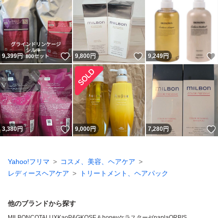
いいね！
いいね！
9,399
円
9,800
円
9,249
円
いいね！
3,380
円
9,000
円
7,280
円
Yahoo!フリマ
コスメ、美容、ヘアケア
レディースヘアケア
トリートメント、ヘアパック
他のブランドから探す
MILBON
COTA
LUX
Kao
P&G
KOSE
＆honey
ケラスターゼ
napla
ORBIS