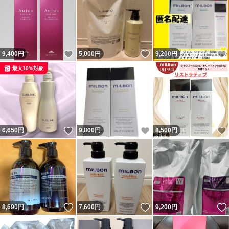
いいね！
いいね！
9,400
円
5,000
円
9,200
円
最大10%対象
いいね！
いいね！
6,650
円
9,800
円
8,500
円
いいね！
いいね！
8,690
円
7,600
円
9,200
円