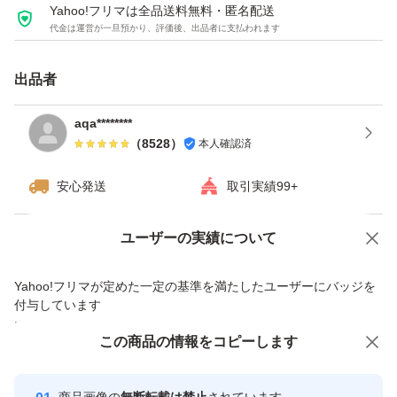
Yahoo!フリマは全品送料無料・匿名配送
代金は運営が一旦預かり、評価後、出品者に支払われます
出品者
aqa********
（
8528
）
本人確認済
安心発送
取引実績99+
Yahoo!オークションで出品した商品のため一部機能は利用できません
ユーザーの実績について
価格の相談
商品への質問
Yahoo!フリマが定めた一定の基準を満たしたユーザーにバッジを
商品への質問からの値下げ交渉、不適切なカテゴリ変更依頼は禁止です
付与しています
安心取引出品者
この商品をみている人にオススメ
この商品の情報をコピーします
Yahoo!フリマの基準をクリアした安
安心取引出品者
心・安全なユーザーです