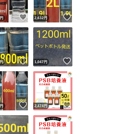
ベタ
！
いいね！
いいね！
円
2,632
円
ビーシュリンプ
アクアリウム
水質浄化
水槽
家庭菜園
！
いいね！
いいね！
円
1,047
円
多肉植物
熱帯魚
！
いいね！
いいね！
円
2,474
円