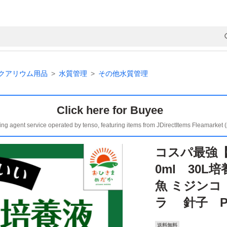
クアリウム用品
水質管理
その他水質管理
Click here for Buyee
ing agent service operated by tenso, featuring items from JDirectItems Fleamarket 
コスパ最強【
0ml 30L
魚 ミジン
ラ 針子 P
送料無料