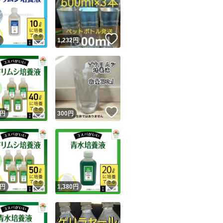
す。
！
いいね！
いいね！
円
1,232
円
（注意）
死着保証はござい
オークション中に
承ください。
ユーザーの実績について
輸送中の事故など
！
いいね！
いいね！
円
300
円
お願い致します。
o!フリマが定めた一定の基準を満たしたユーザーにバッジを付与しています
出品者
落札後1日以内にお
この商品の情報をコピーします
入札後の取り消し
取引出品者
Yahoo!フリマの基準をクリアした安心・安全なユーザーです
悪い評価が多い方
！
いいね！
いいね！
商品画像の
無断転載は禁止
されています
円
1,380
円
ざいます。
コピーされた情報は
必ずご自身の商品に合わせて編集
してください
商品の破損などあ
コピーは
1商品につき1回
です
実績◯+
このユーザーはYahoo!フリマの取引を完了させた実績があり
します。