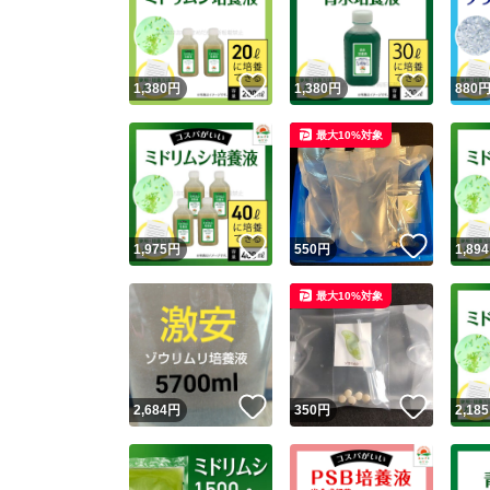
いいね！
いいね
1,380
円
1,380
円
880
最大10%対象
いいね！
いいね
1,975
円
550
円
1,894
Yaho
最大10%対象
安心取引
安心
いいね！
いいね
2,684
円
350
円
2,185
取引実績
取引