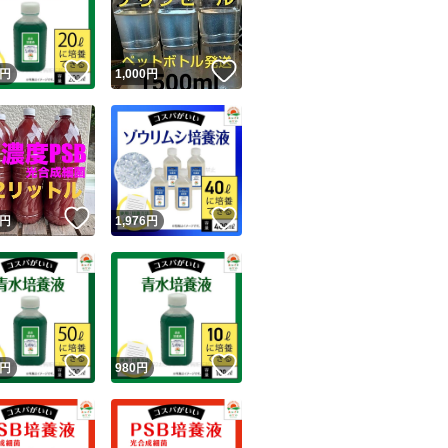
商品情報コピー機
リマ実績◯+
このユーザーは他フリマサービスでの取引実績があります
めだか
！
いいね！
いいね！
円
1,000
円
出品ページへ
ミジンコ
&安心発送
キャンセル
タマミジンコ
ジは実績に基づく表示であり、発送を保証しているものではありません
オオミジンコ
このユーザーは高頻度で24時間以内＆設定した発送日数内に
ード＆安心発送
金魚
ます
！
いいね！
いいね！
円
1,976
円
らんちゅう
ード発送
このユーザーは高頻度で24時間以内に発送しています
ゾウリムシ
ワムシ
越冬
発送
このユーザーは設定した発送日数内に発送しています
青水
！
いいね！
いいね！
円
980
円
緑水
グリーンウォータ
PSB