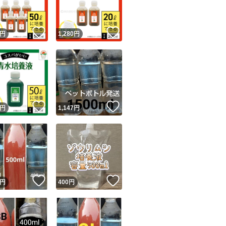
バクテリア
！
いいね！
いいね！
光合成細菌
円
1,280
円
ミドリムシ
熱帯魚アクアリウ
ゾウリムシ
PSB
！
いいね！
いいね！
円
1,147
円
タマミジンコ
ミジンコ
ミドリムシ
めだか
稚魚
！
いいね！
いいね！
円
400
円
針子
金魚
らんちゅう