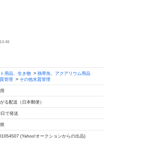
熱帯魚のこどもの致死原因が餓死です。
14:48
中を浮遊し、増殖するのでいつでも食べれる餌
ト用品、生き物
熱帯魚、アクアリウム用品
質管理
その他水質管理
水質悪化の原因になります。
ぐか浮遊していますのでいつでも食べれる餌に
用
がる配送（日本郵便）
物の病気への免疫力向上、死亡率の減少
3日で発送
県
上昇
01054507
(Yahoo!オークションからの出品)
子)の成長促進、死亡率の低下など