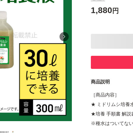
1,880
円
商品説明
［商品内容］
★ ミドリムシ培養
★培養 手順書 解説
※種水はついてな