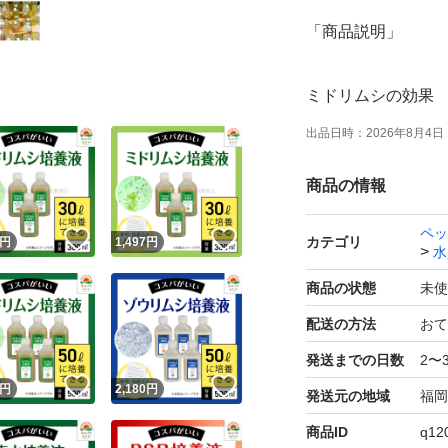
「商品説明」
ミドリムシの効果
・めだか、金魚、
出品日時：
2026年8月4日 
ミドリムシは水の
商品の情報
になります。
ペッ
！
いいね！
いいね！
カテゴリ
円
1,497
円
水
・餌の食べ残しは
・ゾウリムシは泳
商品の状態
未使
なります。
配送の方法
おて
・メダカ、水生生
発送までの日数
2〜
！
いいね！
いいね！
円
2,180
円
発送元の地域
福岡
・メダカ産卵率の
商品ID
q12
・メダカの稚魚(針