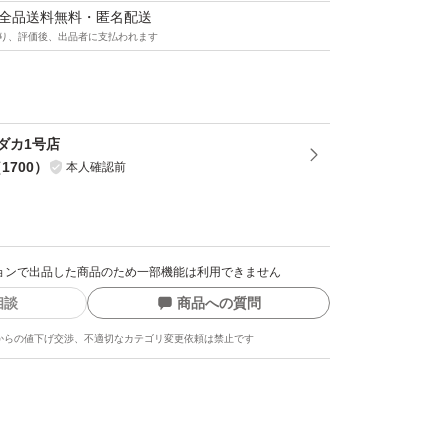
マは全品送料無料・匿名配送
り、評価後、出品者に支払われます
お願いします。
ダカ1号店
（
1700
）
本人確認前
存には適していません
クションで出品した商品のため一部機能は利用できません
発送★
相談
商品への質問
からの値下げ交渉、不適切なカテゴリ変更依頼は禁止です
ト、ネコポス、宅急便コンパクト、宅急便
ません。
って配送日時が異なりますので余裕をもって落
。基本的にご自宅のポストへの投函になりま