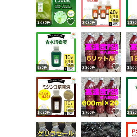
他フ
いいね！
いいね
1,680
円
2,080
円
1,380
スピード
※このバッ
スピ
いいね！
いいね
980
円
2,300
円
3,500
スピ
安心
いいね！
いいね
1,680
円
3,700
円
2,380