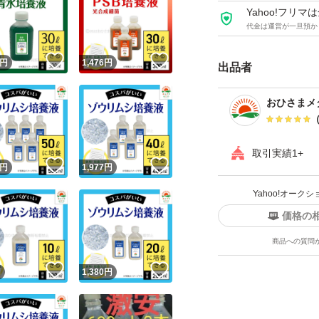
Yahoo!フリ
代金は運営が一旦預か
利用方法
！
いいね！
いいね！
円
1,476
円
出品者
暗所室内の保管を
おひさまメ
基本的には長期保
取引実績1+
！
いいね！
いいね！
円
1,977
円
［発送］
Yahoo!オー
★送料無料、匿名
価格の
商品への質問
ゆうパケットポス
！
いいね！
いいね！
円
1,380
円
利用。指定はでき
注：宅配業者によ
札をお願いします