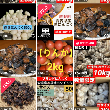
いいね！
1,800
円
2,200
円
3,699
円
最大10%対象
いいね！
いいね！
2,899
円
1,650
円
17,780
円
いいね！
2,300
円
1,400
円
7,780
円