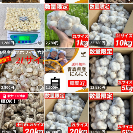
いいね！
いいね！
1,280
円
2,780
円
22,380
円
いいね！
いいね！
2,800
円
1,500
円
12,580
円
最大10%対象
いいね！
いいね！
35,980
円
44,380
円
12,580
円