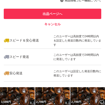
商品情報コピー機能について
このユーザーは他フリマサービス
賞味期限は60日
他フリマ実績◯+
での取引実績があります
出品ページへ
ヤマトネコポス はポストに投函 支払方法 ■ Yahoo!かんた
スピード&安心発送
ん決済
キャンセル
※このバッジは実績に基づく表示であり、発送を保証しているものではあり
こちらの商品案内は 「 ■@即売くん5.20■ 」 で作成され
ません
いいね！
いいね！
2,299
円
3,599
円
2,799
円
このユーザーは高頻度で24時間以内
ました。
スピード＆安心発送
＆設定した発送日数内に発送していま
す
このユーザーは高頻度で24時間以内
スピード発送
に発送しています
いいね！
いいね！
1,999
円
2,799
円
3,599
円
このユーザーは設定した発送日数内に
安心発送
発送しています
3,599
円
2,799
円
2,799
円