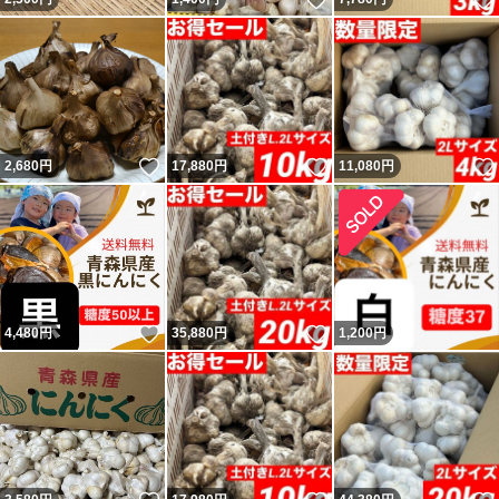
いいね！
いいね！
2,680
円
17,880
円
11,080
円
いいね！
いいね！
4,480
円
35,880
円
1,200
円