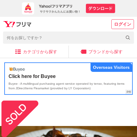
ログイン
カテゴリから探す
ブランドから探す
Overseas Visitors
Click here for Buyee
Buyee - A multilingual purchasing agent service operated by tenso, featuring items
from JDirectItems Fleamarket (provided by LY Corporation)