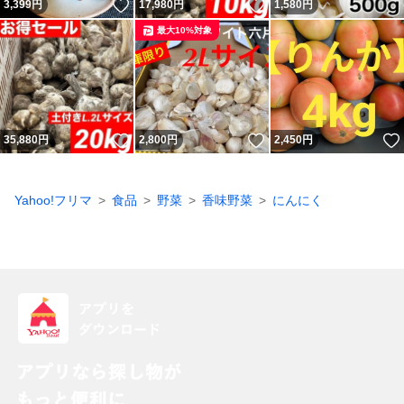
いいね！
いいね！
3,399
円
17,980
円
1,580
円
最大10%対象
いいね！
いいね！
35,880
円
2,800
円
2,450
円
Yahoo!フリマ
食品
野菜
香味野菜
にんにく