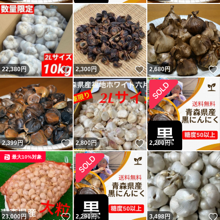
いいね！
いいね！
22,380
円
2,300
円
2,680
円
いいね！
いいね！
2,399
円
2,800
円
2,200
円
最大10%対象
いいね！
23,000
円
2,290
円
3,498
円