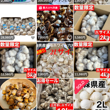
いいね！
いいね！
2,380
円
300,000
円
2,800
円
最大10%対象
いいね！
いいね！
28,980
円
7,000
円
5,580
円
いいね！
いいね！
12,580
円
2,800
円
11,080
円