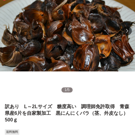
1
/
5
訳あり L～2Lサイズ 糖度高い 調理師免許取得 青森
県産6片を自家製加工 黒にんにくバラ（茎、外皮なし）
500ｇ
送料無料