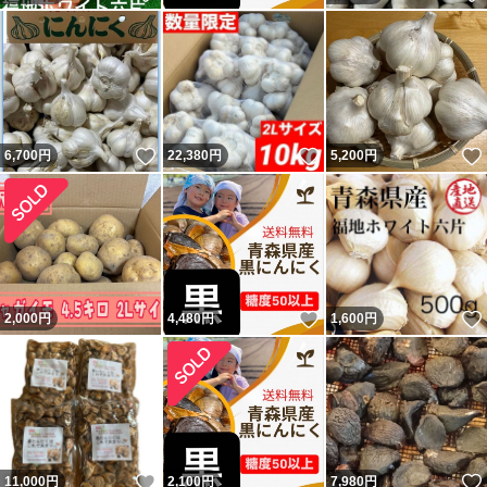
いいね！
いいね！
6,700
円
22,380
円
5,200
円
いいね！
2,000
円
4,480
円
1,600
円
いいね！
11,000
円
2,100
円
7,980
円