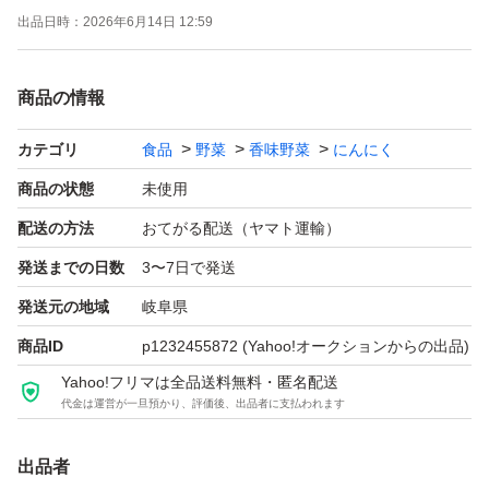
出品日時：
2026年6月14日 12:59
商品作成に心がけておりますが、にんにく産地や大きさ水
分により黒にんにくの粘度が違ってくることがございま
商品の情報
す、栄養的には変わりはございませんので安心してお楽し
みください。
カテゴリ
食品
野菜
香味野菜
にんにく
商品の状態
未使用
※ 製法 : 自家製造したものです。十分な熟成期間を経て最
配送の方法
おてがる配送（ヤマト運輸）
高品質を追求致しております。 すべてを試食していませ
発送までの日数
3〜7日で発送
んので購入した原料の水分むらによる、多少こげや硬い物
発送元の地域
岐阜県
がまじります。 ※ 個人で調理師免許、精米検査員、第三
種冷凍機保安管理者、高圧ガス取扱責任者を取得し、食肉
商品ID
p1232455872
(Yahoo!オークションからの出品)
学校で衛生学も勉強もしました。 ※ 30 年以上食品衛生管
Yahoo!フリマは全品送料無料・匿名配送
代金は運営が一旦預かり、評価後、出品者に支払われます
理責任者です。 ( 食品衛生 管理 責任者は食品の素人でも
2 時間講習すれば取得できます ) ※ 県食品衛生協会に確認
出品者
したところ、ニンニクを簡易乾燥加工施したもので保健所