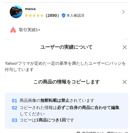
の製造許可および営業許可取得義務は特に発生しないとの
masa
（
2890
）
本人確認済
回答を得ております。 注意事項 、
保存方法 ●取引のできない新規の方の入札はお断りしてい
取引実績1+
ます。
Yahoo!オークションで出品した商品のため一部機能は利用できません
ユーザーの実績について
価格の相談
商品への質問
●24時間以内に連絡の取れない方の入札は削除させていた
Yahoo!フリマが定めた一定の基準を満たしたユーザーにバッジを
だきます。
商品への質問からの値下げ交渉、不適切なカテゴリ変更依頼は禁止です
付与しています
安心取引出品者
この商品をみている人にオススメ
この商品の情報をコピーします
●あくまでも自家製ですので味のむらあります
Yahoo!フリマの基準をクリアした安
安心取引出品者
心・安全なユーザーです
商品画像の
無断転載は禁止
されています
● 直射日光、高温、多湿は避けてください。
取引実績
コピーされた情報は
必ずご自身の商品に合わせて編集
にんにくの皮の糖度に白カビがでます、にんにくが腐ると
してください
このユーザーはYahoo!フリマの取
コピーは
1商品につき1回
です
取引実績◯+
青カビが発生します● 冷蔵庫にて保存下さい。甘みが増し
引を完了させた実績があります
いいね！
いいね！
2,299
円
2,299
円
2,299
円
風味豊かになります