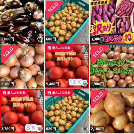
いいね！
2,000
円
600
円
3,300
円
最大10%対象
いいね！
2,180
円
5,480
円
1,900
円
最大10%対象
最大10%対象
いいね！
いいね！
3,780
円
620
円
2,100
円