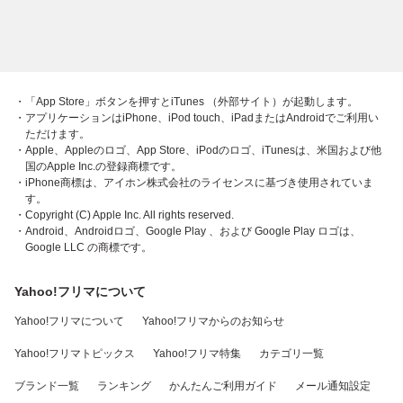
・「App Store」ボタンを押すとiTunes （外部サイト）が起動します。
・アプリケーションはiPhone、iPod touch、iPadまたはAndroidでご利用い
ただけます。
・Apple、Appleのロゴ、App Store、iPodのロゴ、iTunesは、米国および他
国のApple Inc.の登録商標です。
・iPhone商標は、アイホン株式会社のライセンスに基づき使用されていま
す。
・Copyright (C) Apple Inc. All rights reserved.
・Android、Androidロゴ、Google Play 、および Google Play ロゴは、
Google LLC の商標です。
Yahoo!フリマについて
Yahoo!フリマについて
Yahoo!フリマからのお知らせ
Yahoo!フリマトピックス
Yahoo!フリマ特集
カテゴリ一覧
ブランド一覧
ランキング
かんたんご利用ガイド
メール通知設定