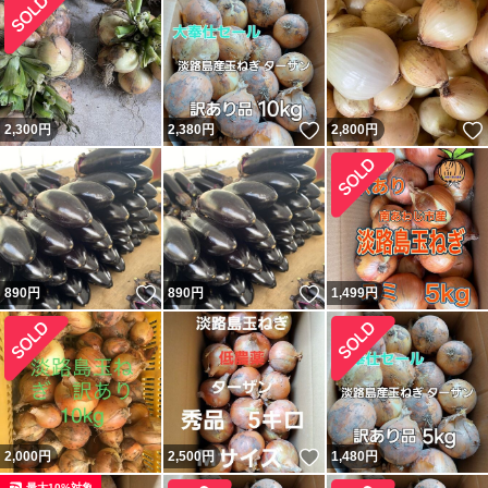
いいね！
2,300
円
2,380
円
2,800
円
いいね！
いいね！
890
円
890
円
1,499
円
いいね！
2,000
円
2,500
円
1,480
円
最大10%対象