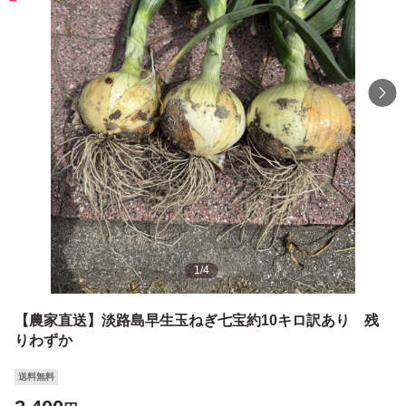
1
/
4
【農家直送】淡路島早生玉ねぎ七宝約10キロ訳あり 残
りわずか
送料無料