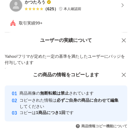
かつたろう
（
625
）
本人確認前
箱はリサイクル箱になります。
取引実績99+
Yahoo!オークションで出品した商品のため一部機能は利用できません
ユーザーの実績について
価格の相談
商品への質問
Yahoo!フリマが定めた一定の基準を満たしたユーザーにバッジを
商品への質問からの値下げ交渉、不適切なカテゴリ変更依頼は禁止です
付与しています
安心取引出品者
この商品をみている人にオススメ
この商品の情報をコピーします
Yahoo!フリマの基準をクリアした安
安心取引出品者
最大10%対象
心・安全なユーザーです
商品画像の
無断転載は禁止
されています
取引実績
コピーされた情報は
必ずご自身の商品に合わせて編集
してください
このユーザーはYahoo!フリマの取
コピーは
1商品につき1回
です
取引実績◯+
引を完了させた実績があります
いいね！
いいね！
1,640
円
2,120
円
2,450
円
商品情報コピー機能について
このユーザーは他フリマサービス