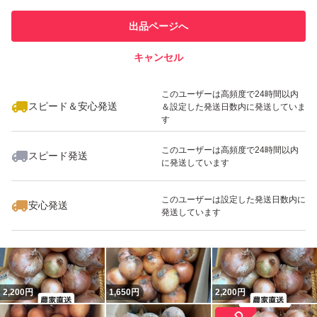
他フリマ実績◯+
での取引実績があります
出品ページへ
スピード&安心発送
キャンセル
※このバッジは実績に基づく表示であり、発送を保証しているものではあり
ません
いいね！
2,200
円
2,200
円
2,200
円
このユーザーは高頻度で24時間以内
スピード＆安心発送
＆設定した発送日数内に発送していま
す
このユーザーは高頻度で24時間以内
スピード発送
に発送しています
いいね！
2,200
円
2,700
円
2,200
円
このユーザーは設定した発送日数内に
安心発送
発送しています
2,200
円
1,650
円
2,200
円