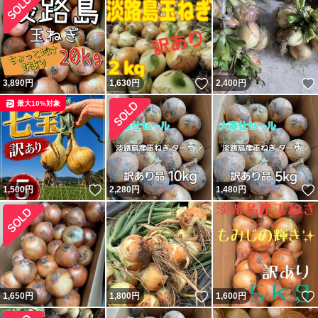
いいね！
3,890
円
1,630
円
2,400
円
最大10%対象
いいね！
1,500
円
2,280
円
1,480
円
いいね！
1,650
円
1,800
円
1,600
円