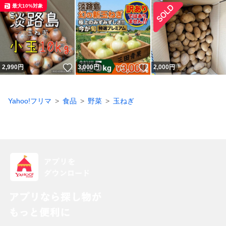
最大10%対象
いいね！
いいね！
2,990
円
3,000
円
2,000
円
Yahoo!フリマ
食品
野菜
玉ねぎ