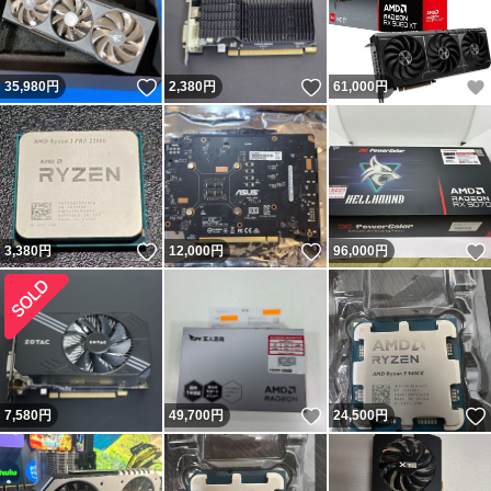
いいね！
いいね！
35,980
円
2,380
円
61,000
円
いいね！
いいね！
3,380
円
12,000
円
96,000
円
いいね！
7,580
円
49,700
円
24,500
円