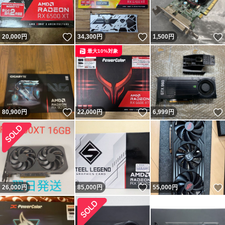
いいね！
いいね！
20,000
円
34,300
円
1,500
円
最大10%対象
いいね！
いいね！
80,900
円
22,000
円
6,999
円
いいね！
26,000
円
85,000
円
55,000
円