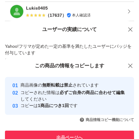
取引点数が非常に多くなっている関係上、ご挨拶等のメッ
Lukis0405
セージへの返信及び評価につきましては省略させて頂く場
（
17637
）
本人確認済
合がございますので、予めご了承下さい。
Yahoo!オークションで出品した商品のため一部機能は利用できません
ユーザーの実績について
領収書の発行は現在承っておりません。
価格の相談
商品への質問
Yahoo!フリマが定めた一定の基準を満たしたユーザーにバッジを
商品への質問からの値下げ交渉、不適切なカテゴリ変更依頼は禁止です
付与しています
安心取引出品者
この商品をみている人にオススメ
この商品の情報をコピーします
Yahoo!フリマの基準をクリアした安
安心取引出品者
心・安全なユーザーです
商品画像の
無断転載は禁止
されています
取引実績
コピーされた情報は
必ずご自身の商品に合わせて編集
してください
このユーザーはYahoo!フリマの取
コピーは
1商品につき1回
です
取引実績◯+
引を完了させた実績があります
いいね！
いいね！
15,000
円
41,000
円
83,980
円
商品情報コピー機能について
このユーザーは他フリマサービス
他フリマ実績◯+
での取引実績があります
出品ページへ