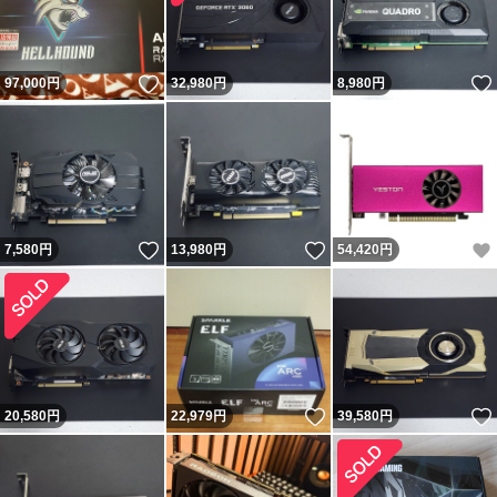
いいね！
97,000
円
32,980
円
8,980
円
いいね！
いいね！
7,580
円
13,980
円
54,420
円
いいね！
20,580
円
22,979
円
39,580
円