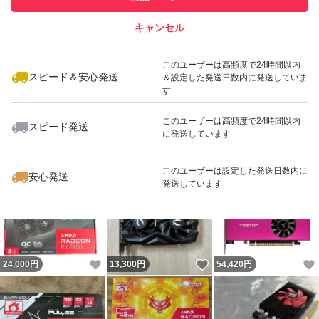
スピード&安心発送
キャンセル
※このバッジは実績に基づく表示であり、発送を保証しているものではあり
ません
いいね！
いいね！
6,980
円
55,980
円
2,980
円
このユーザーは高頻度で24時間以内
スピード＆安心発送
＆設定した発送日数内に発送していま
す
このユーザーは高頻度で24時間以内
スピード発送
に発送しています
いいね！
いいね！
11,580
円
420,000
円
24,000
円
このユーザーは設定した発送日数内に
安心発送
発送しています
いいね！
いいね！
24,000
円
13,300
円
54,420
円