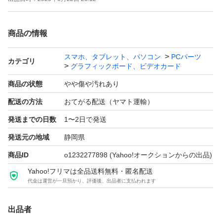
精密機械につき、他の部品との相性による不具合等含め完
全な動作の保証は致しかねますので、予めご了承下さい。
商品の情報
神経質な方や完品をお求めの場合は、ご入札をお控え下さ
い。
スマホ、タブレット、パソコン
PCパーツ
カテゴリ
グラフィックボード、ビデオカード
また、中古品として入手したものとなりますので、正確な
使用期間や用途等をご質問されましても、回答は致しかね
商品の状態
やや傷や汚れあり
ますのでご理解の上、ご質問をお願い致します。
配送の方法
おてがる配送（ヤマト運輸）
発送までの日数
1〜2日で発送
落札後、24時間以内のお支払いが可能な方のみご入札を
発送元の地域
静岡県
お願いします。
商品ID
o1232277898
(Yahoo!オークションからの出品)
期限をお守り頂けない場合、購入の意思無しと判断し、落
Yahoo!フリマは全品送料無料・匿名配送
札者都合にてお取引キャンセルとさせて頂く場合がござい
代金は運営が一旦預かり、評価後、出品者に支払われます
ます。
出品者