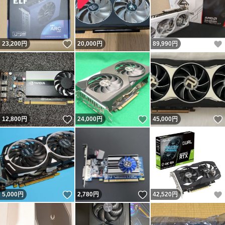
いいね！
23,200
円
20,000
円
89,990
円
いいね！
いいね！
12,800
円
24,000
円
45,000
円
いいね！
いいね！
5,000
円
2,780
円
42,520
円