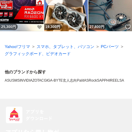
いいね！
いいね！
25,300
円
19,300
円
27,800
円
Yahoo!フリマ
スマホ、タブレット、パソコン
PCパーツ
グラフィックボード、ビデオカード
他のブランドから探す
ASUS
MSI
NVIDIA
ZOTAC
GIGA-BYTE
玄人志向
Palit
ASRock
SAPPHIRE
ELSA