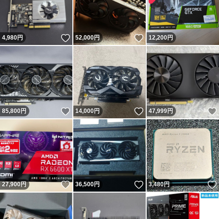
いいね！
いいね！
4,980
円
52,000
円
12,200
円
いいね！
いいね！
85,800
円
14,000
円
47,999
円
いいね！
いいね！
27,900
円
36,500
円
3,480
円