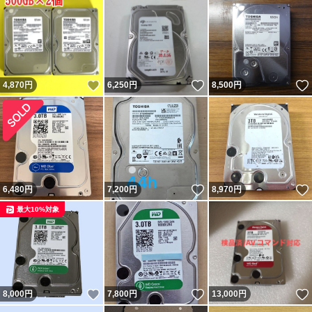
いいね！
いいね！
4,870
円
6,250
円
8,500
円
いいね！
6,480
円
7,200
円
8,970
円
最大10%対象
いいね！
いいね！
8,000
円
7,800
円
13,000
円