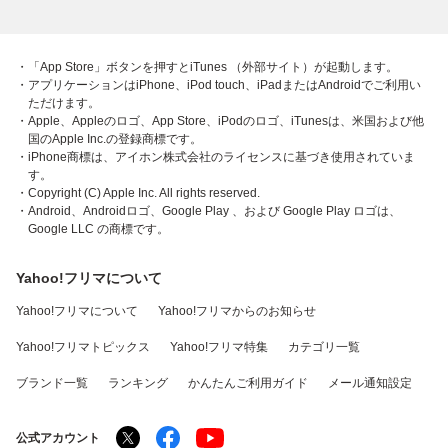
・「App Store」ボタンを押すとiTunes （外部サイト）が起動します。
・アプリケーションはiPhone、iPod touch、iPadまたはAndroidでご利用い
ただけます。
・Apple、Appleのロゴ、App Store、iPodのロゴ、iTunesは、米国および他
国のApple Inc.の登録商標です。
・iPhone商標は、アイホン株式会社のライセンスに基づき使用されていま
す。
・Copyright (C) Apple Inc. All rights reserved.
・Android、Androidロゴ、Google Play 、および Google Play ロゴは、
Google LLC の商標です。
Yahoo!フリマについて
Yahoo!フリマについて
Yahoo!フリマからのお知らせ
Yahoo!フリマトピックス
Yahoo!フリマ特集
カテゴリ一覧
ブランド一覧
ランキング
かんたんご利用ガイド
メール通知設定
公式アカウント