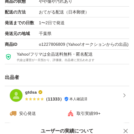
商品の状態
やや傷や汚れあり
(3)PCで（NTFS）フォーマットが可能、動作確認を行う
配送の方法
おてがる配送（日本郵便）
ため若干動作時間・回数が増えます
発送までの日数
1〜2日で発送
発送元の地域
千葉県
(4)必ず画像商品届ける
商品ID
o1227806809
(Yahoo!オークションからの出品)
Yahoo!フリマは全品送料無料・匿名配送
(5) 運送より不注意など 認識ができない/他の初期不良の場
代金は運営が一旦預かり、評価後、出品者に支払われます
合は おてがる配送（日本郵便）お見舞い制度にご申請し
てください
出品者
gtdsa
(6) 中古品 動作保証3日以内となります ご了承ください
（
11333
）
本人確認済
(7) 初期不良の商品は返金について 2日以内で返金と保証
安心発送
取引実績99+
します
Yahoo!オークションで出品した商品のため一部機能は利用できません
ユーザーの実績について
（注1:週末 祝日 年末 返金 遅くなるの場合はあります）