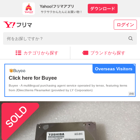
ログイン
カテゴリから探す
ブランドから探す
Overseas Visitors
Click here for Buyee
Buyee - A multilingual purchasing agent service operated by tenso, featuring items
from JDirectItems Fleamarket (provided by LY Corporation)