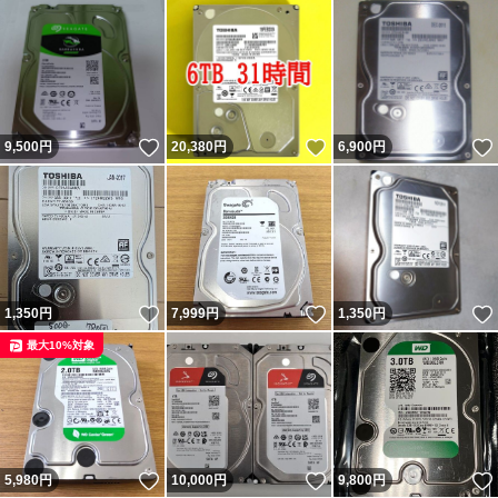
いいね！
いいね！
9,500
円
20,380
円
6,900
円
いいね！
いいね！
1,350
円
7,999
円
1,350
円
最大10%対象
いいね！
いいね！
5,980
円
10,000
円
9,800
円