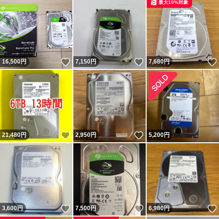
最大10%対象
いいね！
いいね！
16,500
円
7,150
円
7,680
円
いいね！
いいね！
21,480
円
2,950
円
5,200
円
いいね！
いいね！
3,600
円
7,500
円
6,980
円