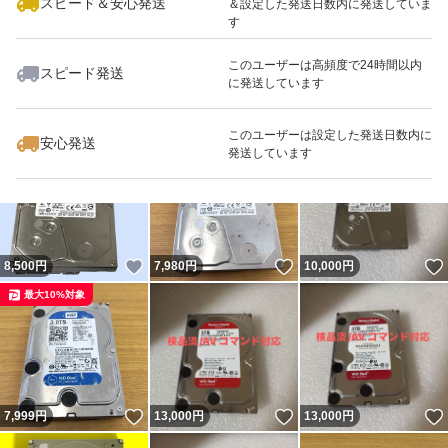
スピード＆安心発送
＆設定した発送日数内に発送していま
す
悪い評価」が付与されます
このユーザーは高頻度で24時間以内
スピード発送
に発送しています
（13）すべて商品やや傷や汚れありで設定します、中古
いいね！
いいね！
10,000
円
9,380
円
6,800
円
品キズ汚れなどご了承してください
このユーザーは設定した発送日数内に
安心発送
最大10%対象
最大10%対象
発送しています
発送について 【入金を確認したら 2日以内 発送となりま
すが、週末 祝日 年末 発送遅くなるの場合はあります ご了
承ください】
いいね！
いいね！
8,500
円
7,980
円
10,000
円
最大10%対象
いいね！
いいね！
7,999
円
13,000
円
13,000
円