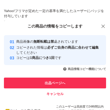
価格の相談
商品への質問
（注2:返金は 銀行振り込みしかできません）
Yahoo!フリマが定めた一定の基準を満たしたユーザーにバッジを
商品への質問からの値下げ交渉、不適切なカテゴリ変更依頼は禁止です
付与しています
(8) いきなり非常悪いを付けてくれたのお客様に一切 対応
安心取引出品者
この商品をみている人にオススメ
この商品の情報をコピーします
しませんで ご了承ください
Yahoo!フリマの基準をクリアした安
安心取引出品者
心・安全なユーザーです
商品画像の
無断転載は禁止
されています
(9) 評価が必要のお客様 取りナビで連絡ください
取引実績
コピーされた情報は
必ずご自身の商品に合わせて編集
してください
このユーザーはYahoo!フリマの取
コピーは
1商品につき1回
です
取引実績◯+
（10）【商品紹介等ご納得、ご了承出来る方のみ入札願
引を完了させた実績があります
いいね！
いいね！
10,500
円
10,000
円
6,980
円
います】
商品情報コピー機能について
最大10%対象
このユーザーは他フリマサービス
他フリマ実績◯+
での取引実績があります
出品ページへ
（11）【入札後・落札後の一方的なキャンセルや返品は
スピード&安心発送
一切お断りします】
キャンセル
※このバッジは実績に基づく表示であり、発送を保証しているものではあり
ません
いいね！
いいね！
7,500
円
7,980
円
10,000
円
このユーザーは高頻度で24時間以内
（12）キャンセルの場合には落札者削除等により「非常