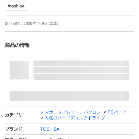
#
toshiba
発送)
3)送料無料の商品と有料の商品、別々落札するの場合 ま
出品日時：
2026年7月9日 22:31
とめて発送で送料返金が可能です。
商品の情報
発送について 【入金を確認したら 2日以内 発送となりま
すが、週末 祝日 年末 発送遅くなるの場合はあります ご了
承ください】
【動作保証について】
(1)PCで認識が可能
スマホ、タブレット、パソコン
PCパーツ
カテゴリ
(2){CrystalDiskinfo}チェックソフトにて状態が正常
内蔵型ハードディスクドライブ
注:商品状況はCrystalDiskinfoのデータのみ対応
ブランド
TOSHIBA