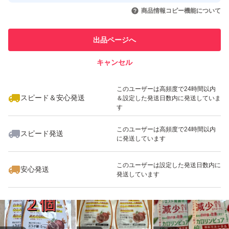
いいね！
いいね！
2,348
円
4,298
円
1,000
円
商品情報コピー機能について
ついては一切関知しておりませんので、クーポンを理由と
最大10%対象
このユーザーは他フリマサービス
他フリマ実績◯+
での取引実績があります
するキャンセルは一切お受けしておりません。クーポンが
出品ページへ
利用できなかった場合等の損害やその他トラブルについて
スピード&安心発送
キャンセル
はクーポン発行元と直接やり取りの上、解決願います。
※このバッジは実績に基づく表示であり、発送を保証しているものではあり
ません
いいね！
いいね！
2,798
円
3,900
円
3,720
円
・カテゴリの変更は合理的な理由があり、かつ、ガイドラ
このユーザーは高頻度で24時間以内
インに違反しない場合と認められる場合に限りお受け致し
スピード＆安心発送
＆設定した発送日数内に発送していま
す
ますので、 変更希望の方は、希望のカテゴリとその希望
カテゴリにふさわしい理由を具体的かつ詳細に明記して下
このユーザーは高頻度で24時間以内
スピード発送
に発送しています
さい。商品と関係のないカテゴリへの出品はガイドライン
いいね！
いいね！
2,148
円
4,680
円
5,098
円
違反となり、それを依頼することも同罪となります(単に
このユーザーは設定した発送日数内に
安心発送
発送しています
クーポンを使いたいからという理由でカテゴリ変更をご希
望の方は特にご注意下さい)。 ・不着等の配送中の事故に
ついての責任は一切負いかねます。補償付便での配送事故
に関してはヤフオク所定のフォームから補償申請をお願い