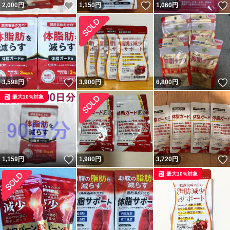
いいね！
いいね！
2,000
円
1,150
円
1,060
円
エラグ酸は肥満気味の方の体重、体脂肪、内臓脂肪、ウエ
スト周囲径の減少をサポートし、高めのBMI値の改善に役
立つことが報告されています。
【機能性関与成分】
(1日2粒あたり) バナバ葉由来コロソリン酸：0.9ｍｇ、エ
いいね！
3,598
円
3,900
円
6,800
円
ラグ酸：3ｍｇ
最大10%対象
定価11970円
パッケージの細かな傷、擦れ、シワ、凹凸等につきまして
は何卒ご容赦下さい。
いいね！
1,159
円
1,980
円
3,720
円
※こちらは2024年10月のリニューアル後の商品で、機能
最大10%対象
性表示成分が変更となっております。リニューアル前の商
品の機能性表示成分である葛の花由来イソフラボンは含ま
れておりませんのでご注意下さい。