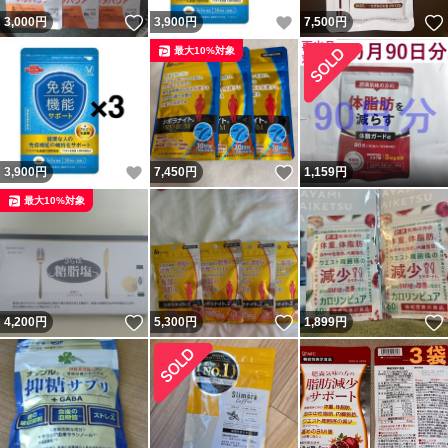
いいね！
いいね！
3,000
円
3,900
円
7,500
円
最大10%対象
いいね！
いいね！
3,900
円
7,450
円
1,159
円
最大10%対象
いいね！
いいね！
4,200
円
5,300
円
1,899
円