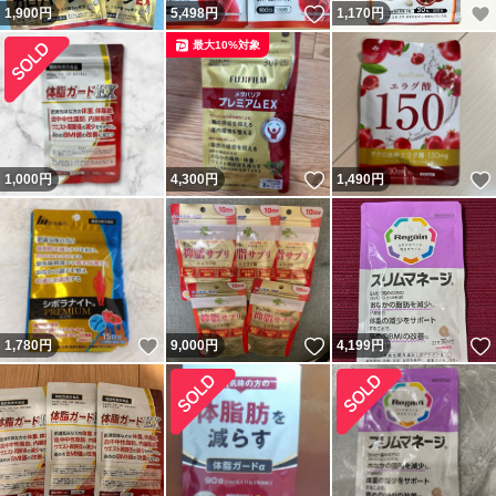
いいね！
1,900
円
5,498
円
1,170
円
最大10%対象
いいね！
1,000
円
4,300
円
1,490
円
いいね！
いいね！
1,780
円
9,000
円
4,199
円