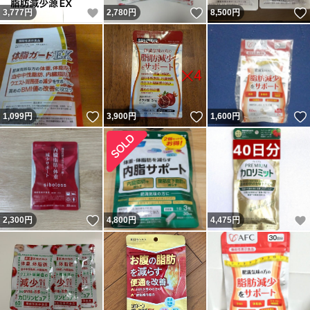
いいね！
いいね！
3,777
円
2,780
円
8,500
円
いいね！
いいね！
1,099
円
3,900
円
1,600
円
いいね！
2,300
円
4,800
円
4,475
円