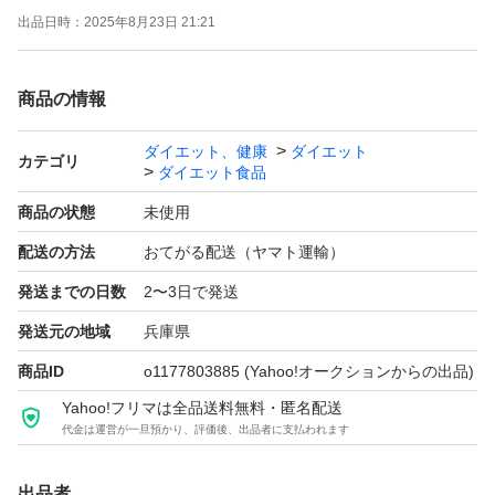
出品日時：
2025年8月23日 21:21
ので、お急ぎの方は必ず入札前に直近の発送予定日をお問
合せ下さい。 ・発送元を兵庫県に設定しておりますが、
商品の情報
都合により兵庫県以外( 出張先等 )から発送する場合もご
ざいますので、予めご了承下さい。 ・自然災害(台風等)に
ダイエット、健康
ダイエット
カテゴリ
ダイエット食品
より一定期間発送を見合わせる場合がございます。この場
合、原則として災害が止んでから３日以内の発送とさせて
商品の状態
未使用
頂きますが、災害で商品等に被害が出た場合や宅配業者が
配送の方法
おてがる配送（ヤマト運輸）
発送元を荷受停止エリアに指定した場合等はキャンセルさ
発送までの日数
2〜3日で発送
せて頂く場合がございます。 ・平日は夜間のみ業務を行
発送元の地域
兵庫県
っておりますので、ご質問の回答や返信等は基本的に夜間
商品ID
o1177803885
(Yahoo!オークションからの出品)
～深夜になります。 ・一部商品はヤフーフリマに転載さ
Yahoo!フリマは全品送料無料・匿名配送
れておりますが、当方はヤフオク専門出品者であり、ま
代金は運営が一旦預かり、評価後、出品者に支払われます
た、メッセージを頂いた場合は夜遅くの返信となることが
多いため、落札(購入)後のご挨拶的なメッセージは不要で
出品者