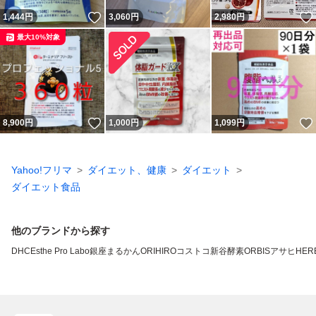
いいね！
1,444
円
3,060
円
2,980
円
最大10%対象
いいね！
8,900
円
1,000
円
1,099
円
Yahoo!フリマ
ダイエット、健康
ダイエット
ダイエット食品
他のブランドから探す
DHC
Esthe Pro Labo
銀座まるかん
ORIHIRO
コストコ
新谷酵素
ORBIS
アサヒ
HERB