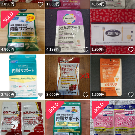
いいね！
2,850
円
1,060
円
4,059
円
いいね！
4,800
円
4,199
円
1,950
円
いいね！
いいね！
2,750
円
3,000
円
1,600
円