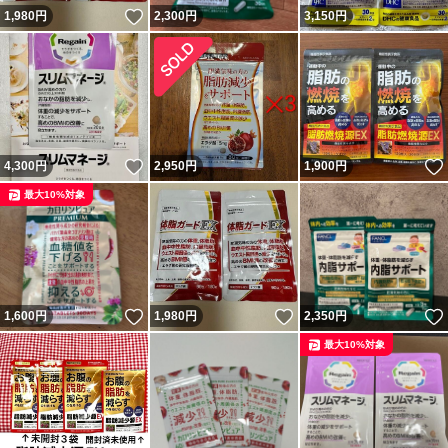
いいね！
1,980
円
2,300
円
3,150
円
いいね！
4,300
円
2,950
円
1,900
円
最大10%対象
いいね！
いいね！
1,600
円
1,980
円
2,350
円
最大10%対象