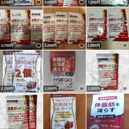
いいね！
いいね！
1,150
円
3,600
円
7,500
円
入札される場合、上記に同意されたものとみなし、遵守頂
けない方は落札者都合によるキャンセルとさせて頂きます
ので、予めご了承下さい。
賞味期限2027年2月
【届出番号】
いいね！
いいね！
2,750
円
2,850
円
1,980
円
※機能性表示食品の届出番号J671
【名称】
バナバエキス末含有加工食品
いいね！
いいね！
2,150
円
1,000
円
1,000
円
【届出表示】
本品にはバナバ葉由来コロソリン酸とエラグ酸が含まれま
す。バナバ葉由来コロソリン酸には、健常な方の高めの空
腹時血糖値を下げる機能があることが報告されています。