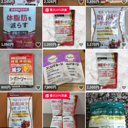
いいね！
いいね！
2,145
円
2,328
円
1,899
円
致します。 ・評価は原則、当方に評価頂いた方のみ折返
最大10%対象
しでしております。評価不要の方は受取連絡のみお願い致
します。事前に評価不要のメッセージを頂いた場合であっ
ても、その後当方に評価頂いた場合は折返しで評価致しま
いいね！
いいね！
1,050
すので、評価不要な方は絶対に当方への評価をしないよう
円
1,000
円
1,170
円
お願い致します。尚、落札者都合によるキャンセルの場合
は落札者の意向に関係なく「非常に悪い」評価が付きます
ので、予めご了承下さい。 ・商品説明及び写真に記載な
き事項につきましてはメーカーの公式HPにてご確認をお
いいね！
いいね！
900
円
7,900
円
1,000
円
願い致します。 ・領収書等は一切発行しておりません。
最大10%対象
かんたん決済の明細画面を印刷する等して代用願います。
・ その他ご要望がありましたら些細なことでも必ず入札
前にお問合せ下さい。入札後のお申し出にはお応え出来か
ねます。 ・ 自己紹介欄も入札前に必ずご確認下さい。