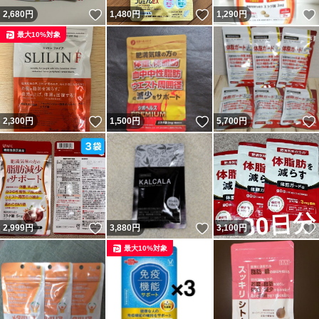
いいね！
いいね！
2,680
円
1,480
円
1,290
円
最大10%対象
いいね！
いいね！
2,300
円
1,500
円
5,700
円
いいね！
いいね！
2,999
円
3,880
円
3,100
円
最大10%対象