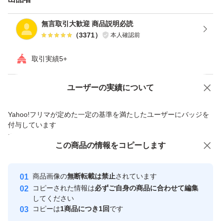
す( 無言取引大歓迎、ご挨拶的なメッセージが無いことを
無言取引大歓迎 商品説明必読
理由に評価を下げることはございませんのでご安心下さい
（
3371
）
本人確認前
)。 ・当初から存在するパッケージの細かな傷・シワ・汚
取引実績5+
れ・擦れ・凹凸等につきましては何卒ご了承下さい(返品
交換の対象外とさせて頂きます)。 ・同梱をご希望の方は
Yahoo!オークションで出品した商品のため一部機能は利用できません
ユーザーの実績について
全ての商品を落札後、「まとめて取引」をご利用下さい。
価格の相談
商品への質問
その他の方法は対応しておりません。また、 専用出品は
Yahoo!フリマが定めた一定の基準を満たしたユーザーにバッジを
商品への質問からの値下げ交渉、不適切なカテゴリ変更依頼は禁止です
ガイドライン違反のためお受け出来かねます。 ・クーポ
付与しています
安心取引出品者
ンに関するご質問は発行元に直接お問合せ下さい(当方は
この商品をみている人にオススメ
この商品の情報をコピーします
クーポンを一切発行しておりませんので質問されても分か
Yahoo!フリマの基準をクリアした安
安心取引出品者
心・安全なユーザーです
りかねます)。 ・法律上当方の責に帰すべき事由がある場
商品画像の
無断転載は禁止
されています
取引実績
合を除き、落札後のキャンセルは一切お受け出来かねま
コピーされた情報は
必ずご自身の商品に合わせて編集
してください
す。クーポンが利用できなかったためキャンセルしたいと
このユーザーはYahoo!フリマの取
コピーは
1商品につき1回
です
取引実績◯+
引を完了させた実績があります
いうお申し出を稀に頂きますが、当方はクーポンの発行に