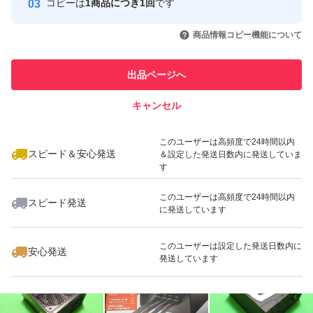
コピーは
1商品につき1回
です
取引実績◯+
引を完了させた実績があります
いいね！
いいね！
2,999
円
2,800
円
1,999
円
商品情報コピー機能について
このユーザーは他フリマサービス
他フリマ実績◯+
での取引実績があります
出品ページへ
スピード&安心発送
キャンセル
※このバッジは実績に基づく表示であり、発送を保証しているものではあり
ません
いいね！
いいね！
2,580
円
3,900
円
3,000
円
このユーザーは高頻度で24時間以内
スピード＆安心発送
＆設定した発送日数内に発送していま
す
このユーザーは高頻度で24時間以内
スピード発送
に発送しています
いいね！
いいね！
2,780
円
2,999
円
2,599
円
このユーザーは設定した発送日数内に
安心発送
発送しています