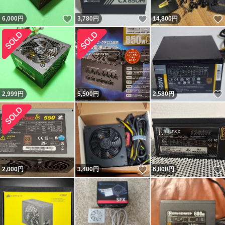
いいね！
いいね！
6,000
円
3,780
円
14,800
円
2,999
円
5,500
円
2,580
円
いいね！
2,000
円
3,400
円
6,800
円