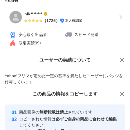
nik********
（
1725
）
本人確認済
安心取引出品者
スピード発送
取引実績99+
Yahoo!オークションで出品した商品のため一部機能は利用できません
ユーザーの実績について
価格の相談
商品への質問
Yahoo!フリマが定めた一定の基準を満たしたユーザーにバッジを
商品への質問からの値下げ交渉、不適切なカテゴリ変更依頼は禁止です
付与しています
安心取引出品者
この商品をみている人にオススメ
この商品の情報をコピーします
Yahoo!フリマの基準をクリアした安
安心取引出品者
心・安全なユーザーです
商品画像の
無断転載は禁止
されています
取引実績
コピーされた情報は
必ずご自身の商品に合わせて編集
してください
このユーザーはYahoo!フリマの取