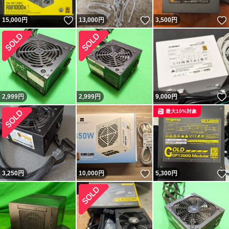
いいね！
いいね！
15,000
円
13,000
円
3,500
円
2,999
円
2,999
円
9,000
円
最大10%対象
いいね！
3,250
円
10,000
円
5,300
円