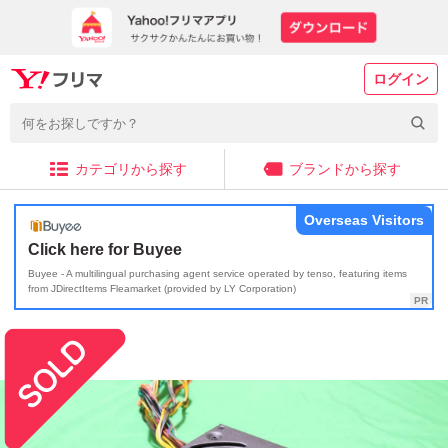
ログイン
カテゴリから探す
ブランドから探す
Overseas Visitors
Click here for Buyee
Buyee - A multilingual purchasing agent service operated by tenso, featuring items
from JDirectItems Fleamarket (provided by LY Corporation)