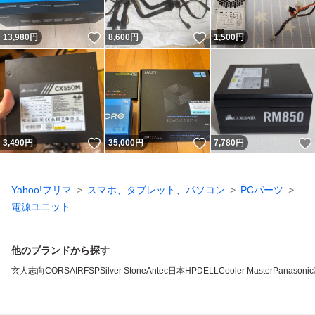
いいね！
いいね！
13,980
円
8,600
円
1,500
円
いいね！
いいね！
3,490
円
35,000
円
7,780
円
Yahoo!フリマ
スマホ、タブレット、パソコン
PCパーツ
電源ユニット
他のブランドから探す
玄人志向
CORSAIR
FSP
Silver Stone
Antec
日本HP
DELL
Cooler Master
Panasonic