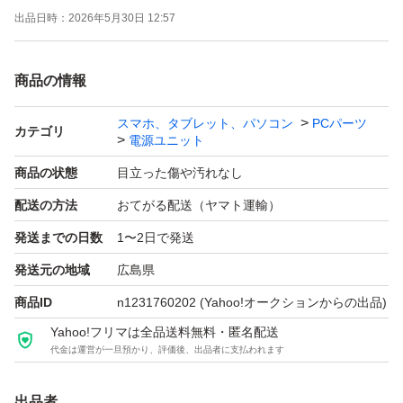
出品日時：
2026年5月30日 12:57
して発送いたします。
随時パソコンを解体して清掃・検品しています。 他にも
商品の情報
パソコンの主要構成部品を多数出品していますので 是
非、他の出品もご覧くださいませ。
スマホ、タブレット、パソコン
PCパーツ
カテゴリ
電源ユニット
商品の状態
目立った傷や汚れなし
配送の方法
おてがる配送（ヤマト運輸）
発送までの日数
1〜2日で発送
発送元の地域
広島県
商品ID
n1231760202
(Yahoo!オークションからの出品)
Yahoo!フリマは全品送料無料・匿名配送
代金は運営が一旦預かり、評価後、出品者に支払われます
出品者