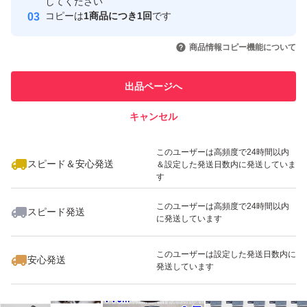
してください
このユーザーはYahoo!フリマの取
コピーは
1商品につき1回
です
取引実績◯+
価お願いします。 対応待てない急ぎで必要な方（即 悪い
引を完了させた実績があります
いいね！
いいね！
1,900
円
1,270
円
840
円
評価する方）は他で落札・購入してください。 問題あれ
商品情報コピー機能について
このユーザーは他フリマサービス
ば対応すると明記しているのに輸送事故でも即悪い評価す
他フリマ実績◯+
での取引実績があります
る人達がいますが、記載内容を理解出来ない方は絶対に購
出品ページへ
スピード&安心発送
入しないでください。と記載しても現れています。 全て
キャンセル
※このバッジは実績に基づく表示であり、発送を保証しているものではあり
不当評価扱いです。
ません
いいね！
いいね！
1,150
円
2,780
円
1,800
円
評価に悪いがありますが全て不当評価（イタズラ・八つ当
このユーザーは高頻度で24時間以内
スピード＆安心発送
＆設定した発送日数内に発送していま
たり）です。気になる方は画像6と7と下記を参照くださ
す
い。 『汚い』と即悪い評価してきた者が現れましたがエ
このユーザーは高頻度で24時間以内
スピード発送
アーストーンが10個全て汚い（箱を開けるとジップ袋が
に発送しています
茶色がかっていて破れていてストーンの砂とゴミが出てき
いいね！
いいね！
1,900
円
3,750
円
2,800
円
このユーザーは設定した発送日数内に
安心発送
た）との事ですが輸送中に落下など粗い扱いされればスト
発送しています
ーンの砂は多少とれます。輸送事故（破損）であれば輸送
業者か私が対応となります。箱梱包での破損は輸送業者の