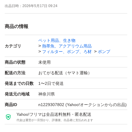
出品日時：
2026年5月17日 09:24
す。ブロワ使えない場合はやめておいた方がよいです。
最初はエアーの出が安定しない場合あります。その場合は
商品の情報
1、2日水に漬けておいてください。 と記載してもブロワ
使わず水に１日も漬けず文句言ってきた人がいましたがと
ペット用品、生き物
カテゴリ
熱帯魚、アクアリウム用品
ても迷惑です。ブロワ知らない方はネットで検索「ブロワ
フィルター、ポンプ、ろ材
ポンプ
エアーポンプ」して調べてください。 L型ジョイント添付
商品の状態
未使用
ご希望の場合は落札後に要望コメントください。 要望無
配送の方法
おてがる配送（ヤマト運輸）
い場合は添付しません。
発送までの日数
1〜2日で発送
内径4mmのソフトチューブ（エアーホース）で接続可能
です。 サイズは3つ目の画像を参照ください。
発送元の地域
神奈川県
エアーコック等、アクア用品いろいろ出品しています。
商品ID
n1229307802
(Yahoo!オークションからの出品)
クーポン使える場合、使うとお得です。ヤフオクは「ゴー
Yahoo!フリマは全品送料無料・匿名配送
代金は運営が一旦預かり、評価後、出品者に支払われます
ルドクーポン」。 月による場合ありますが週末（土・
日）にもらえる事が多いです。 カテゴリ限定等、実施し