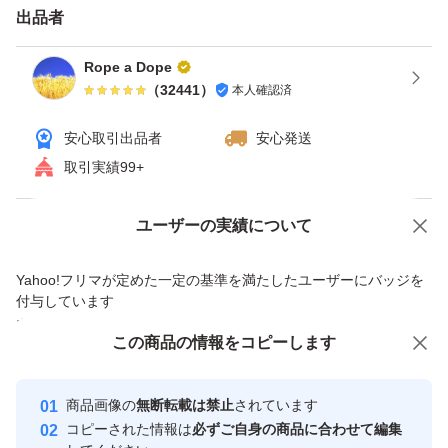
出品者
ていない場合ありますので期間・価格など条件の詳細は検
索して確認してください。 獲得しないと使えませんので
Rope a Dope
（
32441
）
本人確認済
ご注意ください。 ペイペイフリマの週末とりまフリマク
ーポンは終了した可能性高いです。
安心取引出品者
安心発送
【ゴールドクーポン獲得・使用手順】 ①クーポン獲得す
取引実績99+
る（今までと変わらなければ土・日にもらえます）。ヤフ
オクゴールドクーポンで検索すれば出てきます。 ヤフオ
Yahoo!オークションで出品した商品のため一部機能は利用できません
ユーザーの実績について
クアプリやPCのオークションページの入札（今すぐ落
価格の相談
商品への質問
Yahoo!フリマが定めた一定の基準を満たしたユーザーにバッジを
札）ボタンの下に記載されている所からも獲得出来るよう
商品への質問からの値下げ交渉、不適切なカテゴリ変更依頼は禁止です
付与しています
です。 ②落札する（落札時の価格は変わりません）。 ③
安心取引出品者
この商品をみている人にオススメ
この商品の情報をコピーします
支払手続時にクーポンを選択する（値引きされていること
Yahoo!フリマの基準をクリアした安
安心取引出品者
を確認して支払）。
心・安全なユーザーです
商品画像の
無断転載は禁止
されています
取引について（4、5つ目の画像）をご確認の上、入札・
取引実績
コピーされた情報は
必ずご自身の商品に合わせて編集
購入ください。 初期不良（輸送事故含）時は対応後に評