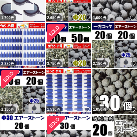
いので嫌がらせと判断するのが普通。今までにない手を使
いいね！
1,700
円
2,650
円
1,000
円
ってきたが今までの連中と同じ。 他のも記載内容無視の
異常者達。
残念ながら数千人に一人くらいの割合で話が通じない異常
者が現れます。悪い評価をする事が目的（サクラ）と思わ
れる者が複数います。 ヤフーフリマからは不当評価への
いいね！
2,880
円
3,750
円
2,150
円
私の返信コメントが閲覧出来ず、絶対に不公平なので載せ
ています。 私に非があれば反省・改善しますが、不当評
価には主張・反論します。かなり抑えて記載しています。
不当評価を気にせず購入していただいている皆様、ありが
とうございます。 どちらでもない評価も数件以外はコメ
いいね！
2,150
円
1,530
円
1,050
円
ントと異なる不適当または誤評価です（9割以上がヤフー
フリマ購入者）。 ペイペイフリマ（現ヤフーフリマ）で
は問題なければ『普通（どちらでもない）』評価（コメン