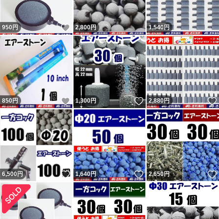
ビの受取連絡有・ヤマトにも確認）。無責任呼ばわりされ
いいね！
950
円
2,800
円
1,540
円
ましたが自身の責任は感じていないようで謝罪と評価変更
は無し。不当評価された私は被害者で非はありません。
記載内容を理解出来ない人（対応待てない人）は購入しな
いよう明記していますので手の打ちようがない異常者・無
分別者による八つ当たりです。9人目10人目の不当評価者
いいね！
いいね！
850
円
1,300
円
2,880
円
も現れましたが同じです。ヤフオクの評価返答を参照くだ
さい。 良い評価の割合0％（取引時0。新規ではない0。）
の11人目も対応拒否なので不当評価です。30円のネット
の持ち手に小さい傷があったとの事。 12人目は勝手に不
要連絡してきて返信が無いとの事。不要連絡に返信する必
いいね！
いいね！
6,500
円
1,640
円
2,650
円
要無いので不当評価です。 不足という事で悪いの件は不
足なく発送したのを明確に覚えています。記載内容無視で
即評価で終了の者。普通の人は問題あれば即取引完了しな