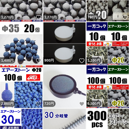
トは良い取引が出来ました）をする人が多くて出品者から
いいね！
1,270
不評だった為、『どちらでもない』の評価は2022年7月に
円
1,770
円
780
円
廃止されました。
落札後に即発送、翌日発送を要求してくる人が結構います
が事前に質問欄から確認するか他で購入してください。
主に支払手続から1～2、2～3日で発送と設定して出品
いいね！
いいね！
1,400
円
900
円
1,100
円
し、その通り発送しています。 翌日発送とならない場合
もあります。 勝手な要求通り発送しなかったから「気分
悪い」「誠実ではない」と悪い・どちらでもない 評価し
てきた異常者達がいたので記載しておきます。
いいね！
いいね！
2,860
円
720
円
6,500
円