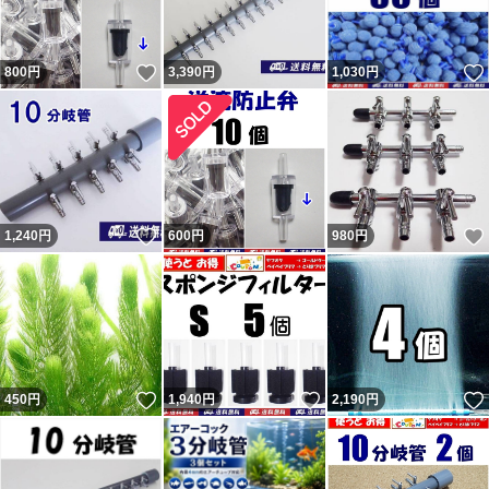
いいね！
800
円
3,390
円
1,030
円
いいね！
1,240
円
600
円
980
円
いいね！
いいね！
450
円
1,940
円
2,190
円