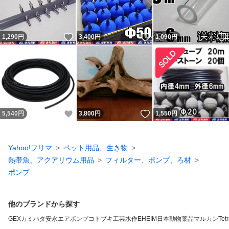
いいね！
いいね！
1,290
円
3,400
円
1,090
円
いいね！
いいね！
5,540
円
3,800
円
1,550
円
Yahoo!フリマ
ペット用品、生き物
熱帯魚、アクアリウム用品
フィルター、ポンプ、ろ材
ポンプ
他のブランドから探す
GEX
カミハタ
安永エアポンプ
コトブキ工芸
水作
EHEIM
日本動物薬品
マルカン
Tet