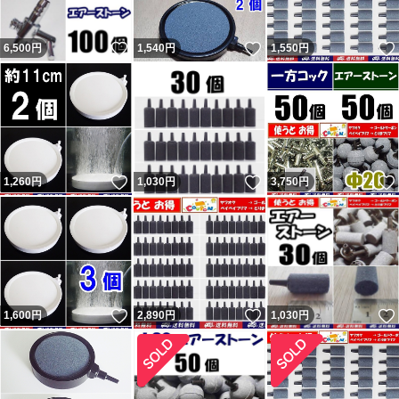
問題と思います。本当の話であれば。 問題あれば対応後
いいね！
いいね！
6,500
円
1,540
円
1,550
円
の評価依頼については「小学生しか守らなそうなルールは
小学生にのみに言えば。」と言ってくる者です。「大人数
で通報したらアカウント消えるらしいよ。」と脅しなのか
意味不明の事を言ってくる者です。
新たに『追跡すると配達済だがポストに無い』という事で
いいね！
いいね！
1,260
円
1,030
円
3,750
円
返金申請依頼・輸送業者に報告し対応しているのに不当評
価されました。私に非が無いのに理不尽な評価されれば相
応の評価するのは普通です。何故か「脅された」とコメン
トされていますが忠告です。 最新の評価コメントは反論
が出来ないようで論点が違います。私の返答は一部変更・
いいね！
いいね！
1,600
円
2,890
円
1,030
円
追記しているので同じではありません。フリマから閲覧の
方で気になる方はヤフオクからこの評価の返答を参照くだ
さい。 結局、追跡通り問題なく届いていたようです（ナ