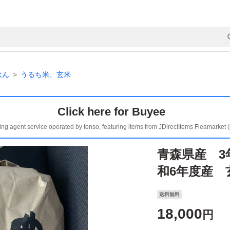
はん
うるち米、玄米
Click here for Buyee
ing agent service operated by tenso, featuring items from JDirectItems Fleamarket 
青森県産 3
和6年度産 
送料無料
18,000
円