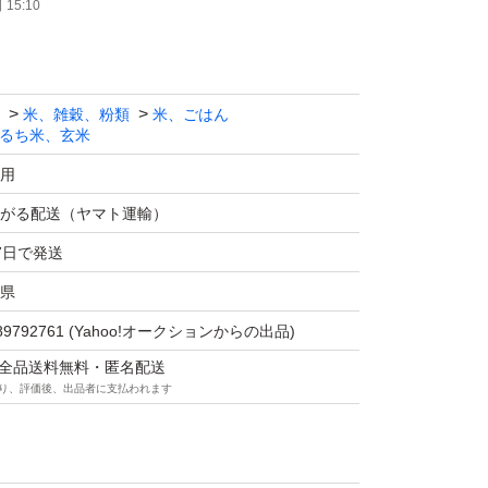
15:10
しますので、
て頂ければと思います。
遠慮願います。
米、雑穀、粉類
米、ごはん
るち米、玄米
ーリターンでお願い致します。
用
がる配送（ヤマト運輸）
7日で発送
県
89792761
(Yahoo!オークションからの出品)
マは全品送料無料・匿名配送
り、評価後、出品者に支払われます