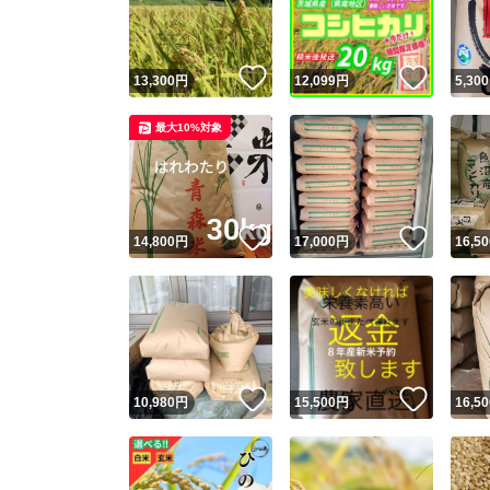
他フ
いいね！
いいね
13,300
円
12,099
円
5,300
スピード
最大10%対象
※このバッ
スピ
いいね！
いいね
14,800
円
17,000
円
16,50
スピ
安心
いいね！
いいね
10,980
円
15,500
円
16,50