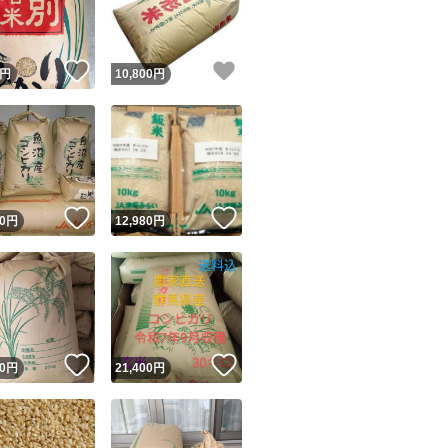
商品情報コピー機
リマ実績◯+
このユーザーは他フリマサービスでの取引実績があります
！
いいね！
いいね！
円
10,800
円
出品ページへ
&安心発送
キャンセル
ジは実績に基づく表示であり、発送を保証しているものではありません
このユーザーは高頻度で24時間以内＆設定した発送日数内に
ード＆安心発送
ます
！
いいね！
いいね！
0
円
12,980
円
ード発送
このユーザーは高頻度で24時間以内に発送しています
発送
このユーザーは設定した発送日数内に発送しています
！
いいね！
いいね！
0
円
21,400
円