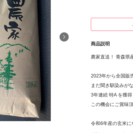
商品説明
農家直送！ 青森県
2023年から全国
まだ聞き馴染みが
3年連続 特A を
この機会にご賞味
令和6年産の玄米に