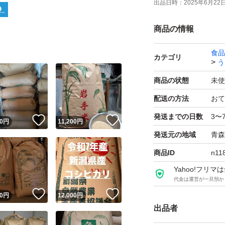
出品日時：
2025年6月22日 
※精米も無料で致
商品の情報
ご注文の際に教え
※神経質な方はご
食品
カテゴリ
う
※ノークレームノ
商品の状態
未使
種類玄米
配送の方法
おて
発送までの日数
3〜
！
いいね！
いいね！
0
円
11,200
円
量20kg
発送元の地域
青森
商品ID
n11
Yahoo!フリ
代金は運営が一旦預か
！
いいね！
いいね！
0
円
12,000
円
出品者