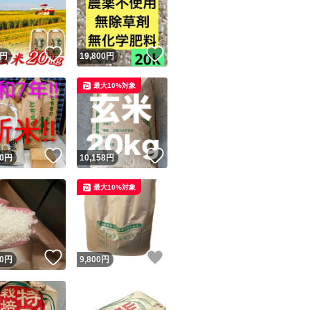
！
いいね！
いいね！
円
19,800
円
最大10%対象
ユーザーの実績について
！
いいね！
いいね！
0
円
10,158
円
o!フリマが定めた一定の基準を満たしたユーザーにバッジを付与しています
最大10%対象
出品者
この商品の情報をコピーします
取引出品者
Yahoo!フリマの基準をクリアした安心・安全なユーザーです
！
いいね！
いいね！
商品画像の
無断転載は禁止
されています
0
円
9,800
円
コピーされた情報は
必ずご自身の商品に合わせて編集
してください
コピーは
1商品につき1回
です
実績◯+
このユーザーはYahoo!フリマの取引を完了させた実績があり