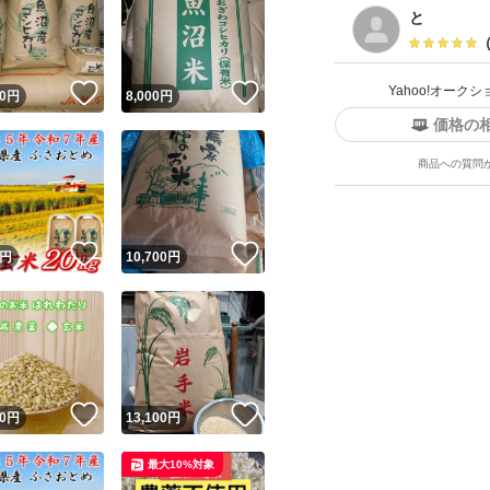
と
！
いいね！
いいね！
Yahoo!オー
0
円
8,000
円
価格の
商品への質問
！
いいね！
いいね！
円
10,700
円
！
いいね！
いいね！
0
円
13,100
円
最大10%対象