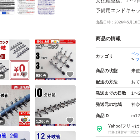
支払確認後、1～2
予備用エンドキャップ
内径 4mm のソ
出品日時：
2026年5月18日 
画像のようにキャ
商品の情報
ブ）で複数連結可能
エアーストーン等
ペッ
カテゴリ
フ
クーポン使える場
ーポン」。 月によ
商品の状態
未使
！
いいね！
いいね！
円
980
円
が多いです。 カテ
配送の方法
おて
期間・価格など条件
発送までの日数
1〜
ンもらえるサイト
発送元の地域
神奈
い。 ペイペイフリ
商品ID
m12
！
いいね！
いいね！
した可能性高いで
円
1,260
円
Yahoo!フリ
【ゴールドクーポン
代金は運営が一旦預か