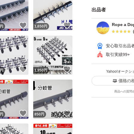
でと変わらなけれ
出品者
ーポンで検索すれば
ションページの入
Rope a Do
いいね！
いいね！
円
1,650
円
所からも獲得出来る
りません）。 ③支
安心取引出品
いることを確認し
取引実績99+
取引について（4、
さい。
！
いいね！
いいね！
円
1,950
円
Yahoo!オー
初期不良（輸送事故
価格の
てない急ぎで必要な
商品への質問
てください。 問題
も即悪い評価する
！
いいね！
いいね！
円
850
円
絶対に購入しないで
不当評価扱いです