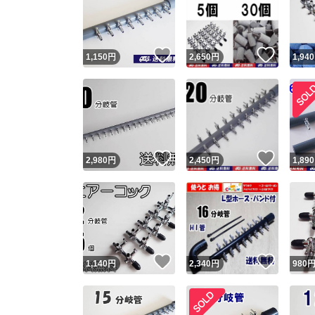
いいね！
いいね
1,150
円
2,650
円
1,940
いいね！
いいね
2,980
円
2,450
円
1,890
Yaho
安心取引
安心
いいね！
いいね
1,140
円
2,340
円
980
取引実績
取引