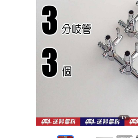
1
/
7