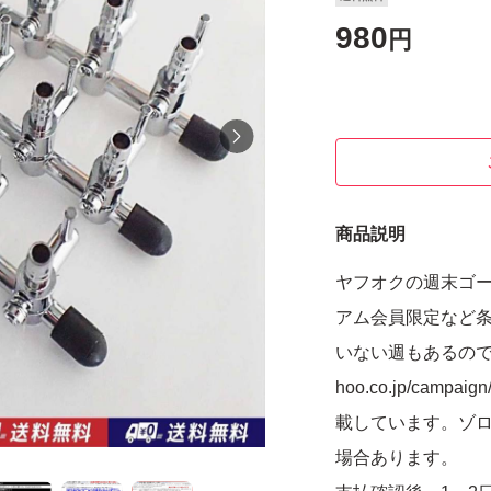
980
円
商品説明
ヤフオクの週末ゴー
アム会員限定など条
いない週もあるので検索し
hoo.co.jp/camp
載しています。ゾロ
場合あります。