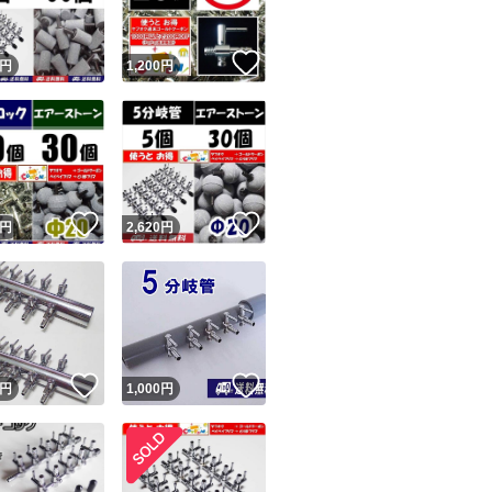
コメントと異なる不
リマ購入者）。 ペ
！
いいね！
円
1,200
円
れば『普通（どち
来ました）をする
でもない』の評価は
落札後に即発送、
に質問欄から確認す
！
いいね！
いいね！
円
2,620
円
ら1～2、2～3日
す。 翌日発送とな
なかったから「気
ない 評価してきた
いいね！
いいね！
円
1,000
円