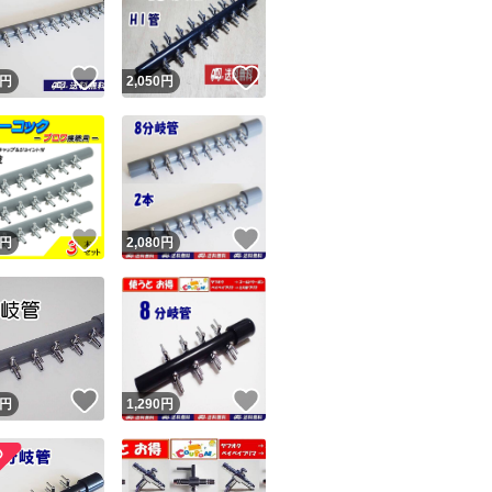
た。私に非が無い
商品情報コピー機
普通です。何故か
リマ実績◯+
このユーザーは他フリマサービスでの取引実績があります
す。 最新の評価コ
いいね！
いいね！
円
2,050
円
出品ページへ
す。私の返答は一
&安心発送
キャンセル
ん。フリマから閲
ジは実績に基づく表示であり、発送を保証しているものではありません
返答を参照ください
このユーザーは高頻度で24時間以内＆設定した発送日数内に
ード＆安心発送
ます
す（ナビの受取連
！
いいね！
いいね！
円
2,080
円
ましたが自身の責
ード発送
このユーザーは高頻度で24時間以内に発送しています
し。不当評価された
解出来ない人（対
すので手の打ちよ
発送
このユーザーは設定した発送日数内に発送しています
す。9人目10人目
！
いいね！
いいね！
円
1,290
円
クの評価返答を参照
規ではない0。）の