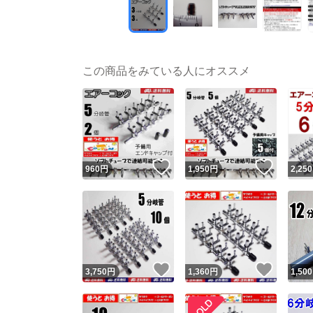
この商品をみている人にオススメ
いいね！
いいね
960
円
1,950
円
2,250
いいね！
いいね
3,750
円
1,360
円
1,500