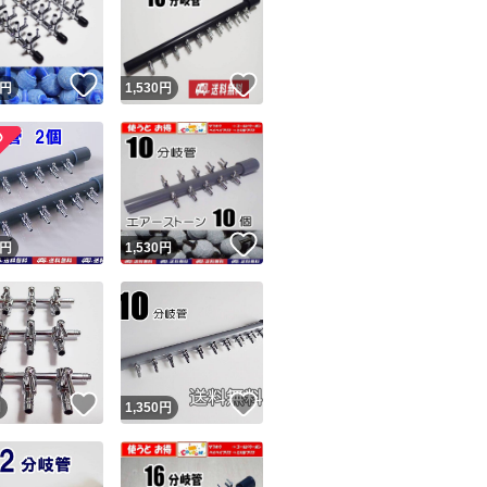
評価に悪いがあり
です。気になる方は
即悪い評価してきた
！
いいね！
いいね！
円
1,530
円
汚い（箱を開ける
ーンの砂とゴミが
扱いされればスト
あれば輸送業者か
ユーザーの実績について
！
いいね！
者の問題と思います
円
1,530
円
価依頼については
o!フリマが定めた一定の基準を満たしたユーザーにバッジを付与しています
出品者
みに言えば。」と
この商品の情報をコピーします
ウント消えるらし
取引出品者
Yahoo!フリマの基準をクリアした安心・安全なユーザーです
る者です。
！
いいね！
いいね！
商品画像の
無断転載は禁止
されています
円
1,350
円
新たに『追跡する
コピーされた情報は
必ずご自身の商品に合わせて編集
してください
請依頼・輸送業者
コピーは
1商品につき1回
です
実績◯+
このユーザーはYahoo!フリマの取引を完了させた実績があり