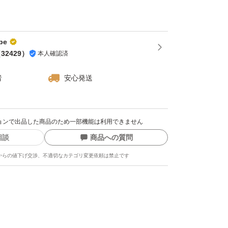
ば土・日にもらえます）。ヤフオクゴールドク
出てきます。 ヤフオクアプリやPCのオーク
札（今すぐ落札）ボタンの下に記載されている
pe
ようです。 ②落札する（落札時の価格は変わ
（
32429
）
本人確認済
払手続時にクーポンを選択する（値引きされて
者
安心発送
て支払）。
5つ目の画像）をご確認の上、入札・購入くだ
クションで出品した商品のため一部機能は利用できません
含）時は対応後に評価お願いします。 対応待
相談
商品への質問
方（即 悪い評価する方）は他で落札・購入し
からの値下げ交渉、不適切なカテゴリ変更依頼は禁止です
あれば対応すると明記しているのに輸送事故で
人達がいますが、記載内容を理解出来ない方は
ください。と記載しても現れています。 全て
。