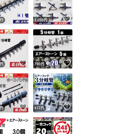
のネットの持ち手に
要連絡してきて返
！
いいね！
ので不当評価です。
円
1,050
円
のを明確に覚えて
通の人は問題あれ
が普通。今までにな
のも記載内容無視
！
いいね！
いいね！
円
700
円
残念ながら数千人
れます。悪い評価
います。 ヤフーフ
覧出来ず、絶対に不
省・改善しますが
！
いいね！
いいね！
円
977
円
て記載しています。
皆様、ありがとうご