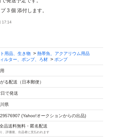
日で発送予定です。
 3 個 添付します。
フトチューブが接続できます。
17:14
ップ取外してソフトチューブ（エアーチュー
です （チューブは出品物ではありません）。
、アクア用品いろいろ出品しています。
ト用品、生き物
熱帯魚、アクアリウム用品
ィルター、ポンプ、ろ材
ポンプ
合、使うとお得です。ヤフオクは「ゴールドク
る場合ありますが週末（土・日）にもらえる事
用
ゴリ限定等、実施していない場合ありますので
がる配送（日本郵便）
の詳細は検索して確認してください。 クーポ
2日で発送
から獲得しないと使えませんのでご注意くださ
川県
マの週末とりまフリマクーポン(5%OFF)は終了
29576907
(Yahoo!オークションからの出品)
す。
マは全品送料無料・匿名配送
獲得・使用手順】 ①クーポン獲得する（今ま
り、評価後、出品者に支払われます