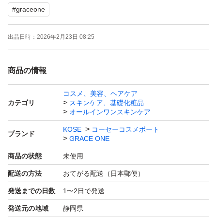
#
graceone
★化粧品など衛生面に関わる商品については全て間違いな
く未開封、未使用です。ご安心ください。
出品日時：
2026年2月23日 08:25
落札後の取引情報入力画面で、必ず「お届け先住所」をご
確認の上、入力をお願いいたします。
商品の情報
【２個セット】 コーセーコスメポート グレイスワン薬用
コスメ、美容、ヘアケア
カテゴリ
スキンケア、基礎化粧品
リンクル リペアジェル 詰替 90g×2
オールインワンスキンケア
KOSE
コーセーコスメポート
ブランド
シワ改善とシミ対策※1を1品で叶える、極上プレミアム
GRACE ONE
エイジングケア※2です。（※1※メラニンの生成を抑
商品の状態
未使用
え、シミ・ソバカスを防ぐ。※2年齢の応じたケア）
配送の方法
おてがる配送（日本郵便）
有効成分ナイアシンアミド配合。
発送までの日数
1〜2日で発送
うるおいリフト×ハリツヤ成分：2種のコラーゲン・3種の
発送元の地域
静岡県
ヒアルロン酸GL（保湿）配合。