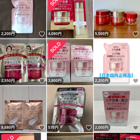
引ができますようご協力をお願いできましたら幸いでござ
います。
こちらにはあえて記載いたしませんが、「常識的な範囲」
いいね！
2,200
円
4,090
円
5,500
円
でのお取引を是非お願い致します。
商品はできるだけ現物に近い色で撮影していますが、カメ
ラ光線の加減で実物と色やスレが多少異なる場合がござい
ますので、予めご了承ください。
商品説明はバーコードなどから調べたデータをwebより抜
いいね！
2,550
円
3,800
円
2,200
円
粋したものです。
尚、商品によってはサンプル画像なども御座います。
基本的に中古品につきましては返品返金交換等は対応出来
ません。予めご了承ください。
ヤフオクでは転売行為は禁止ですので、転売行為と確認で
いいね！
いいね！
8,680
円
570
円
2,000
円
き次第ヤフーに報告の上「落札者都合」にて取り消しま