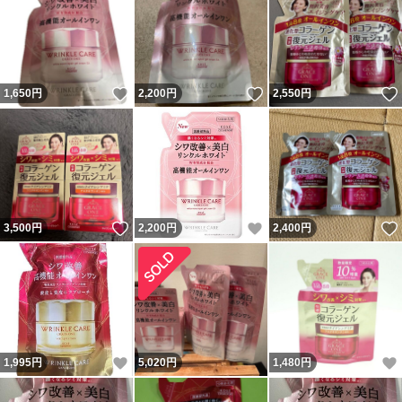
ては時間指定が不可となっております。予めご了承くださ
い。
時期などにより災害、大雨（雪）などで配達が遅延する場
いいね！
いいね！
1,650
円
2,200
円
2,550
円
合が御座います。
転売行為など防止の為、ヤフオクにご登録のご住所以外の
発送は致しません。
置き配につきましては、システム上当初可能となっており
ます。不可の場合はお知らせください。一度発送コード入
いいね！
いいね！
3,500
円
2,200
円
2,400
円
力いたしますと変更は出来ませんのでお早めにお願いいた
します。
災害などで配送に時間が掛かる地域などございます。詳し
くは ヤマト運輸HP クリックすると表示されます。 郵便
いいね！
1,995
円
5,020
円
1,480
円
局ＨＰクリックすると表示されます。