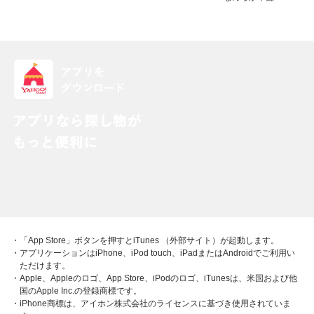
ラックリスト対応いたします。
※尚、テスト電池などはあくまでもテスト用ですのでご落
札の際は新しい電池などをご用意ください。
■クレジットカード決済などにてヤフー審査があり審査が
通らない場合はキャンセル扱いとなります。
画像を当方が撮影したものについて無断使用を禁止致しま
す（転売対策）
※尚、価格につきましては常時変動しておりますのでご理
解くださいませ。
購入時期などご質問いただきますが一切お答えはしませ
ん。（使用期限など商品に表示、記載されているものはお
・「App Store」ボタンを押すとiTunes （外部サイト）が起動します。
・アプリケーションはiPhone、iPod touch、iPadまたはAndroidでご利用い
答えいたします。）
ただけます。
・Apple、Appleのロゴ、App Store、iPodのロゴ、iTunesは、米国および他
※※支払い方法など一部商品決済が出来ない場合が御座い
国のApple Inc.の登録商標です。
・iPhone商標は、アイホン株式会社のライセンスに基づき使用されていま
ます。（商品の特性上）