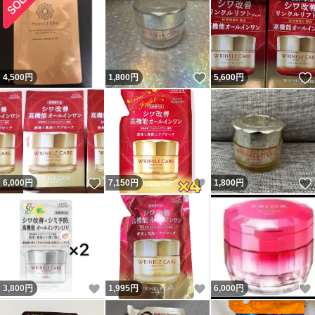
す。
「未開封・未使用商品」であっても保管期間により、外箱
などに多少の痛みなどがある場合がございます。
いいね！
4,500
円
1,800
円
5,600
円
完品をお求めの方のご入札はお控え下さい。予めご了承く
ださい。
商品によっては未使用品でもキズなどダメージがある商品
も御座います。
化粧品など衛生面に関わる商品については全て間違いなく
いいね！
いいね！
6,000
円
7,150
円
1,800
円
未開封、未使用です。ご安心ください。（一部パッケージ
などにキズなどがありますが本体には一切問題ありませ
ん）開栓済みなどの中古品なども一切出品いたしません。
尚、「中古品」と表示されている商品はノークレームノー
リターンでお願いいたします。
いいね！
いいね！
3,800
円
1,995
円
6,000
円
「中古品」と表示されている商品は使用に伴う、傷・汚れ