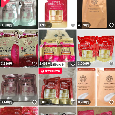
※有効成分
無印：その他の成分
いいね！
3,000
円
1,980
円
4,570
円
.
4971710582888
発送詳細
いいね！
いいね！
3,230
円
2,498
円
3,000
円
※評価不要の際は早めにお伝えくださいませ。当方「発送
最大10%対象
時」に落札者様に対して評価しています。一度評価してし
まうと取り消しが出来ないため予めご了承ください。
■おてがる配送などはヤフオクのご登録のご住所以外には
いいね！
いいね！
3,140
円
3,000
円
8,700
円
発送出来ません。その際は「着払い」にてお送りいたしま
すのでご了承ください。