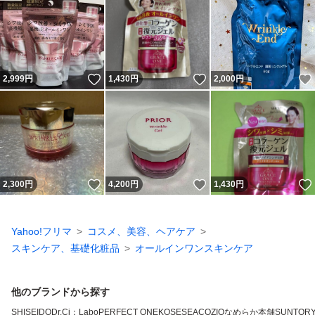
等あります。商品状態等に厳しく拘る方の入札はご遠慮下
さい。
かんたん決済をご利用の場合、落札日から一週間の支払い
いいね！
いいね！
2,999
円
1,430
円
2,000
円
期限を過ぎますと該当商品のかんたん決済がシステム上利
用不可となります。（コンビニ決済含む）。その際入札を
どの様な理由であれ「落札者都合」にて取り消しいたしま
す。かんたん決済以外でのご入金などは一切致しません。
評価システム変更ありましたが、無言で入金などなく期日
いいね！
いいね！
2,300
円
4,200
円
1,430
円
が過ぎた場合のキャンセル措置はブラックリストにて対応
いたします
Yahoo!フリマ
コスメ、美容、ヘアケア
何かとご事情もあるかと思いますが、慎重にお願いいたし
スキンケア、基礎化粧品
オールインワンスキンケア
ます。
日本語以外での取引及び質問は一切対応いたしません。ご
他のブランドから探す
入札戴、落札戴きましても落札者都合に確認次第削除、ブ
SHISEIDO
Dr.Ci：Labo
PERFECT ONE
KOSE
SEAC
OZIO
なめらか本舗
SUNTOR