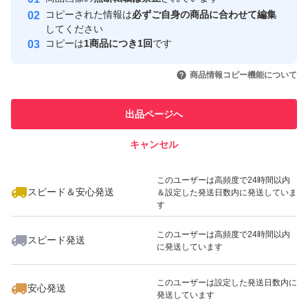
取引実績
コピーされた情報は
必ずご自身の商品に合わせて編集
つめかえ用。
してください
洗顔のあと、指先にパール粒2?3個くらいの量をとり、下
このユーザーはYahoo!フリマの取
コピーは
1商品につき1回
です
取引実績◯+
引を完了させた実績があります
から上に引き上げるようにマッサージしながら肌になじま
いいね！
いいね！
2,930
円
4,990
円
165,000
円
商品情報コピー機能について
せます。
最大10%対象
最大10%対象
このユーザーは他フリマサービス
他フリマ実績◯+
での取引実績があります
そのあと、手のひら全体で顔をおおうようにやさしくハン
出品ページへ
ドプレスします。
スピード&安心発送
キャンセル
・他のスキンケアアイテムと一緒に使用することもできま
※このバッジは実績に基づく表示であり、発送を保証しているものではあり
ません
いいね！
いいね！
3,199
円
1,700
円
1,590
円
す。
このユーザーは高頻度で24時間以内
容器へのつめかえ方法
スピード＆安心発送
＆設定した発送日数内に発送していま
す
1.パック上部にあるそそぎ口を手で切ります。パックを強
このユーザーは高頻度で24時間以内
く持つと、中身が飛び出ることがありますのでご注意くだ
スピード発送
に発送しています
さい。
いいね！
いいね！
1,600
円
4,590
円
1,620
円
2.こぼれないようにパックを持って、そそぎ□からゆっく
このユーザーは設定した発送日数内に
安心発送
発送しています
りと容器に入れてください。