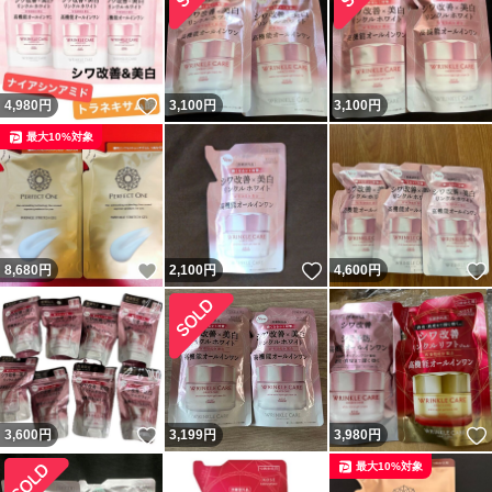
ル化ヒアルロン酸ナトリウム、ツバキ油、ノバラエキス、
バラエキス、ヒアルロン酸ナトリウム（2）、加水分解コ
ラーゲン末、加水分解ヒアルロン酸、水溶性コラーゲン液
いいね！
4,980
円
3,100
円
3,100
円
（A）、天然ビタミンE、2?エチルヘキサン酸セチル、N?
最大10%対象
ステアロイル?N?メチルタウリンナトリウム、アクリル
酸・メタクリル酸アルキル共重合体、グリセリン脂肪酸エ
ステル、ジグリセリン、ジブチルヒドロキシトルエン、ジ
いいね！
いいね！
8,680
ペンタエリトリット脂肪酸エステル（1）、セトステアリ
円
2,100
円
4,600
円
ルアルコール、トリ（カプリル・カプリン酸）グリセリ
ル、ベヘニルアルコール、メチルポリシロキサン、モノパ
ルミチン酸ソルビタン、ラウリン酸カリウム、リン酸一水
素ナトリウム、リン酸二水素ナトリウム、植物性スクワラ
いいね！
3,600
円
3,199
円
3,980
円
ン、水酸化ナトリウム、フェノキシエタノール、メチルパ
最大10%対象
ラベン、香料、カラメル