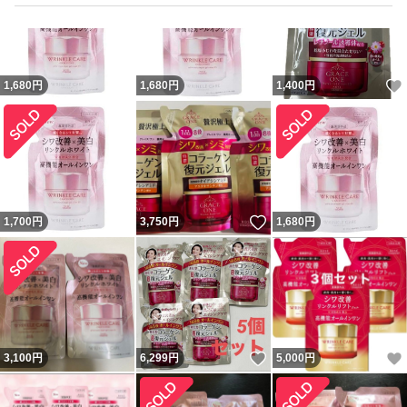
※ご使用後の容器は洗わずに、そのままつめかえてくださ
い。水が混入すると、衛生的にお使いいただけなくなる可
能性がありますのでご注意ください。
1,680
円
1,680
円
1,400
円
※最後まで使いきってから、1度に全量をつめかえてくだ
さい。
※他の製品や水を混ぜないでください。
いいね！
1,700
円
3,750
円
1,680
円
成分
ナイアシンアミド※、精製水、ジプロピレングリコール、
1，3?ブチレングリコール、濃グリセリン、エタノール、
メドウフォーム油、ポリエチレングリコール・デシルテト
ラデセス?20・ヘキサメチレンジイソシアネート共重合
いいね！
3,100
円
6,299
円
5,000
円
体、ジカプリン酸プロピレングリコール、ポリオキシエチ
レングリセリン（26E.O.）、アスタキサンチンH、アセチ