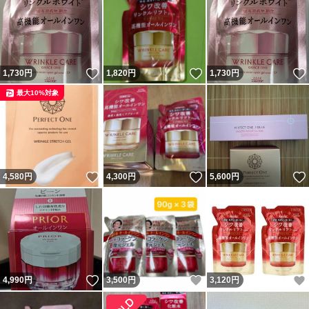
注意事項
円滑にお取引をするために是非ご協力ください。
いいね！
いいね！
1,730
円
1,820
円
1,730
円
「必ず商品説明、注意事項、発送明細」を「必ず」お読み
最大10%対象
になってからご入札をお願い致します。入札されました時
点で注意事項、発送詳細を了承したものといたしますので
予めご了承ください。
以下は防衛手段として記載致しますがが常識の範囲内でお
いいね！
いいね！
4,580
円
4,300
円
5,600
円
取引していただくためのお約束事であり、ある程度の事は
迅速、丁寧に対応、相談させて頂きますのでどうぞご安心
下さい。
当方も最大限お客様のご要望にお応えできるよう出来るだ
いいね！
いいね！
4,990
け致しておりますが、お客様同様、ロボットではなく感情
円
3,500
円
3,120
円
をもった人間でございます。是非とも建設的で円滑なお取