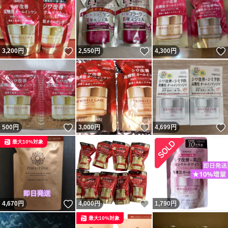
尚、お値段、送料に関して精一杯努力しておりますがあま
りにも無理な相談をされる方がおります。その際は申し訳
ないのですがブラックリストにて対応いたします。
いいね！
いいね！
3,200
円
2,550
円
4,300
円
緩衝材、梱包材等は再利用品などを利用します。ご了承下
さい。
落札者様からの発送サイズのご指定・配送業者のご指定は
承っておりません。
おてがる配送につきましては追跡番号がすぐに反映されな
いいね！
いいね！
500
円
3,000
円
4,699
円
いこともございます。予めご了承ください。
最大10%対象
おてがる配送の商品につきましては厚みの関係で梱包材無
しや圧縮して発送することがございます。また、同梱包が
出来ない場合もございます。予めご了承ください。
いいね！
いいね！
4,670
円
4,000
円
1,790
円
発送は予定などがない場合は基本当日午後、または翌日
最大10%対象
（当日夜間発送ですと引き渡しが翌日午後になります）で