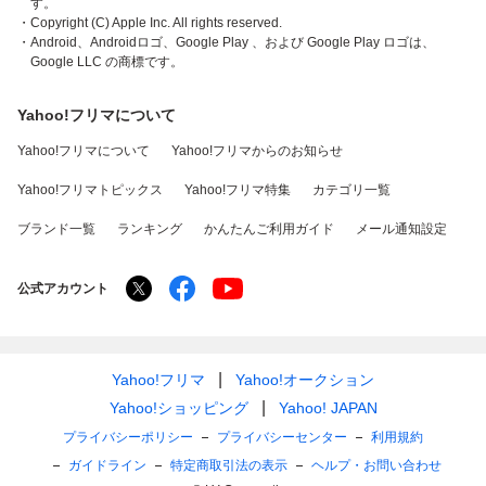
す。
・Copyright (C) Apple Inc. All rights reserved.
・Android、Androidロゴ、Google Play 、および Google Play ロゴは、
こちらの商品案内は 「 ■@即売くん5.85■ 」 で作成され
Google LLC の商標です。
ました。
Yahoo!フリマについて
Yahoo!フリマについて
Yahoo!フリマからのお知らせ
この他にも出品しておりますので宜しければご覧くださ
Yahoo!フリマトピックス
Yahoo!フリマ特集
カテゴリ一覧
い。
ブランド一覧
ランキング
かんたんご利用ガイド
メール通知設定
公式アカウント
Yahoo!フリマ
Yahoo!オークション
Yahoo!ショッピング
Yahoo! JAPAN
プライバシーポリシー
プライバシーセンター
利用規約
ガイドライン
特定商取引法の表示
ヘルプ・お問い合わせ