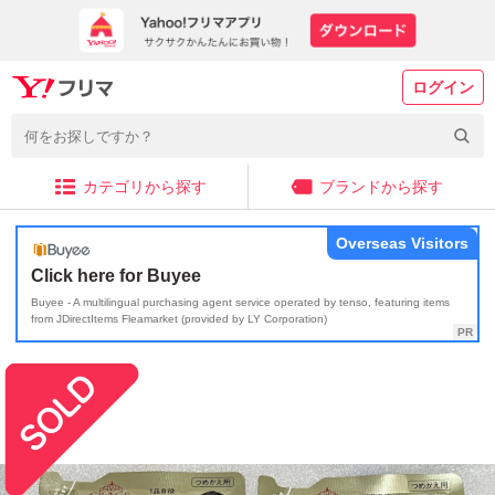
ログイン
カテゴリから探す
ブランドから探す
Overseas Visitors
Click here for Buyee
Buyee - A multilingual purchasing agent service operated by tenso, featuring items
from JDirectItems Fleamarket (provided by LY Corporation)