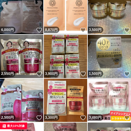
すので、入金確認後最短で当日又は翌日となります。（年
末年始、所用や、都合により当日発送できない場合も御座
います。自己紹介欄を更新しておりますのでご確認くださ
いいね！
いいね！
6,000
円
8,870
円
3,500
円
い）。
「衛生用品、１８禁商品」に関しましては中身が見えない
ように発送いたしますのでご安心下さいませ。
（品名などもわからないようにお送りいたします。）（品
名は衛生用品としてお送りいたします。ご希望が御座いま
いいね！
いいね！
2,550
円
3,900
円
1,500
円
したら、お支払いの前にご連絡お願いいたします）衛生用
品に関しましては商品の性質上評価は行っておりませんの
でもしご必要でしたらご連絡お願い致します。
お客様都合による（住所違いなど）返送などの再発送は
いいね！
いいね！
2,500
円
3,300
円
3,480
円
「ヤマト運輸着払い」のみとします。予めご了承ください
最大10%対象
ヤマト便、らくらく家財宅急便（宅急便以外）に関しまし