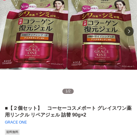
1
/
2
■【２個セット】 コーセーコスメポート グレイスワン薬
用リンクル リペアジェル 詰替 90g×2
GRACE ONE
送料無料