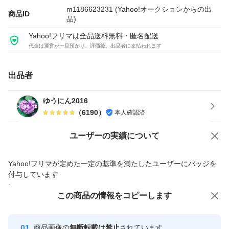
m1186623231
(Yahoo!オークションからの出
赤の贅沢保湿成分：アスタキサンチン・カメリアオイル・
商品ID
品)
ローズヒップエキス・バラ花エキスGL配合。
Yahoo!フリマは全品送料無料・匿名配送
シワを改善しシミを予防する効果のある1品8役
代金は運営が一旦預かり、評価後、出品者に支払われます
（化粧品・シワ改善美容液・美白美容液・乳液・クリー
出品者
ム・パック・マッサージ・アイクリーム）のオールインワ
ンジェルです。
ゆうにん2016
弾力感のあるハリツヤ肌へ導きます。
（
6190
）
本人確認済
あっという間にピーンと復元※3するジェルタイプ。（※
Yahoo!オークションで出品した商品のため一部機能は利用できません
ユーザーの実績について
3製剤の特性のこと）
価格の相談
商品への質問
華やかなローズフローラルの香り。
Yahoo!フリマが定めた一定の基準を満たしたユーザーにバッジを
商品への質問からの値下げ交渉、不適切なカテゴリ変更依頼は禁止です
付与しています
弱酸性・合成着色料フリー。
安心取引出品者
アレルギーテスト済み。
この商品をみている人にオススメ
この商品の情報をコピーします
（すべての方にアレルギーが起きないというわけではあり
Yahoo!フリマの基準をクリアした安
安心取引出品者
心・安全なユーザーです
ません）
商品画像の
無断転載は禁止
されています