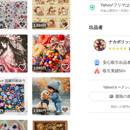
Yahoo!フリ
代金は運営が一旦預か
なかなか日本で入手困
！
いいね！
いいね！
円
2,980
円
出品者
ナカボリッ
安心取引出品
！
いいね！
いいね！
円
3,590
円
取引実績50+
Yahoo!オー
価格の
商品への質問
！
いいね！
いいね！
円
2,980
円