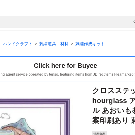
、ハンドクラフト
刺繍道具、材料
刺繍作成キット
Click here for Buyee
ing agent service operated by tenso, featuring items from JDirectItems Fleamarket 
クロスステッチキ
hourgla
ル あおいもむし
案印刷あり 
送料無料