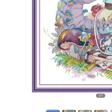
1
/
7