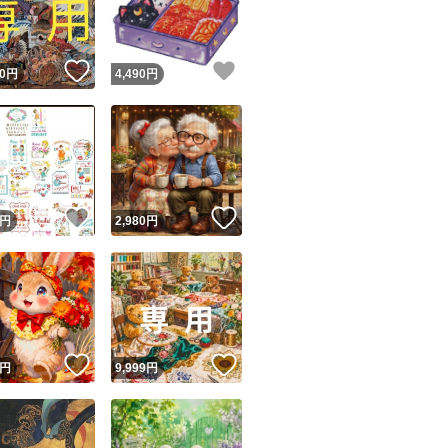
商品情報コピー機
リマ実績◯+
このユーザーは他フリマサービスでの取引実績があります
！
いいね！
いいね！
0
円
4,490
円
出品ページへ
&安心発送
キャンセル
ジは実績に基づく表示であり、発送を保証しているものではありません
このユーザーは高頻度で24時間以内＆設定した発送日数内に
ード＆安心発送
ます
！
いいね！
いいね！
円
2,980
円
ード発送
このユーザーは高頻度で24時間以内に発送しています
発送
このユーザーは設定した発送日数内に発送しています
！
いいね！
いいね！
円
9,999
円