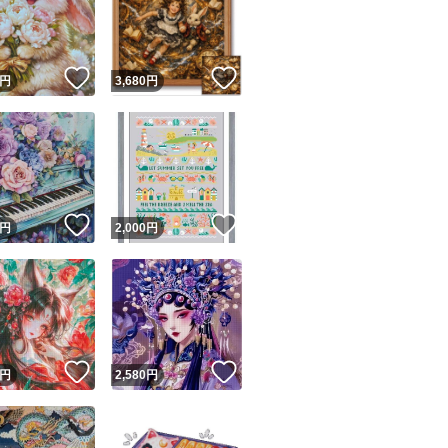
！
いいね！
いいね！
円
3,680
円
ユーザーの実績について
！
いいね！
いいね！
円
2,000
円
o!フリマが定めた一定の基準を満たしたユーザーにバッジを付与しています
出品者
この商品の情報をコピーします
取引出品者
Yahoo!フリマの基準をクリアした安心・安全なユーザーです
！
いいね！
いいね！
商品画像の
無断転載は禁止
されています
円
2,580
円
コピーされた情報は
必ずご自身の商品に合わせて編集
してください
コピーは
1商品につき1回
です
実績◯+
このユーザーはYahoo!フリマの取引を完了させた実績があり