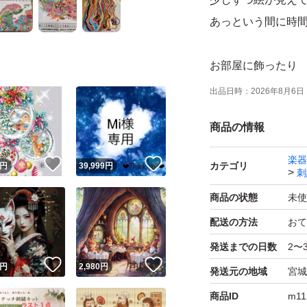
あっという間に時
お部屋に飾ったり
プレゼントにも喜
出品日時：
2026年8月6日 
商品の情報
キットは海外製に
図案に輸送中につ
楽器
！
いいね！
いいね！
カテゴリ
円
39,999
円
刺
ません。
商品の状態
未使
フロスオーガナイ
配送の方法
おて
発送までの日数
2〜
刺繍糸は余分に見
！
いいね！
いいね！
円
2,980
円
発送元の地域
宮城
なった場合は、ご自
商品ID
m11
ています。検品のた