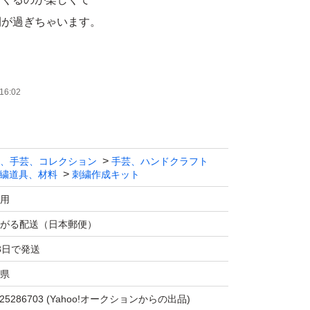
間が過ぎちゃいます。
んでいただけると思います。
16:02
なります。
いたシワが多少ございますが製作に支障はあり
、手芸、コレクション
手芸、ハンドクラフト
繍道具、材料
刺繍作成キット
用
ザーのデザインが変更する場合がございます。
がる配送（日本郵便）
3日で発送
積もって入っていますが、製作中もし足りなく
県
身でご用意ください。DMCの糸番号に対応し
25286703
(Yahoo!オークションからの出品)
め1度開封しています。