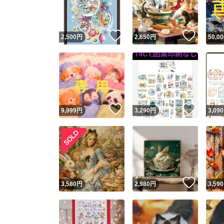
他フ
いいね！
いいね
2,500
円
2,650
円
50,00
スピード
※このバッ
スピ
いいね！
いいね
9,999
円
3,290
円
3,090
スピ
安心
いいね
3,580
円
2,980
円
3,590