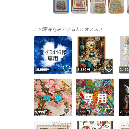
この商品をみている人にオススメ
いいね！
いいね
19,999
円
2,880
円
2,450
いいね！
いいね
9,999
円
9,999
円
2,980