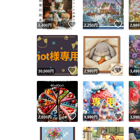
いいね！
いいね
2,400
円
2,250
円
2,980
いいね！
いいね
30,000
円
2,980
円
3,490
Yaho
安心取引
安心
いいね！
いいね
2,000
円
9,999
円
3,590
取引実績
取引