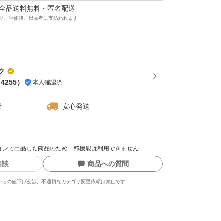
マは全品送料無料・匿名配送
り、評価後、出品者に支払われます
難なものです(*^o^*)
ク
（
4255
）
本人確認済
者
安心発送
クションで出品した商品のため一部機能は利用できません
相談
商品への質問
からの値下げ交渉、不適切なカテゴリ変更依頼は禁止です