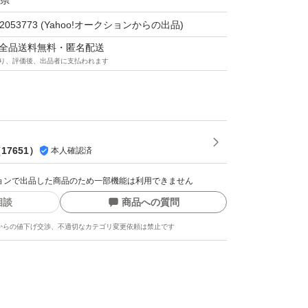
県
ンセルとさせて頂く場合がございます。
32053773
(Yahoo!オークションからの出品)
マは全品送料無料・匿名配送
多くなっている関係上、ご挨拶等のメッセージ
り、評価後、出品者に支払われます
につきましては省略させて頂く場合がございま
承下さい。
在承っておりません。
（
17651
）
本人確認済
クションで出品した商品のため一部機能は利用できません
相談
商品への質問
からの値下げ交渉、不適切なカテゴリ変更依頼は禁止です