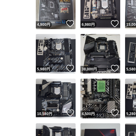
いいね！
いいね
4,900
円
6,980
円
15,00
いいね！
いいね
5,980
円
38,000
円
5,580
Yaho
安心取引
安心
いいね！
いいね
10,580
円
4,500
円
5,280
取引実績
取引