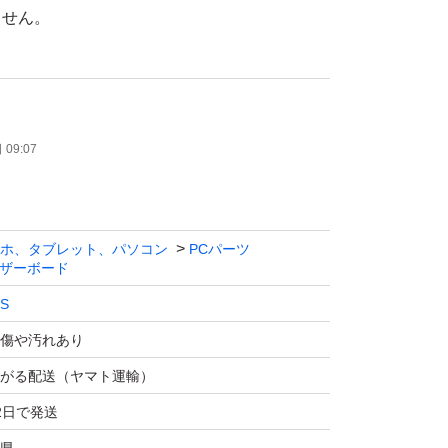
ません。
のみとなります。
他の部品との相性による不具合等含め完全な動
09:07
ねますので、予めご了承下さい。
をお求めの場合は、ご入札をお控え下さい。
て入手したものとなりますので、正確な使用期
ホ、タブレット、パソコン
PCパーツ
ザーボード
問されましても、回答は致しかねますのでご理
S
お願い致します。
傷や汚れあり
内のお支払いが可能な方のみご入札をお願いし
がる配送（ヤマト運輸）
2日で発送
ない場合、購入の意思無しと判断し、落札者都