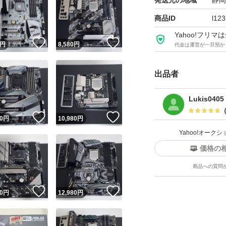
発送元の地域
静岡
合にてお取引キャ
商品ID
l12
Yahoo!フリ
取引点数が非常に
！
いいね！
いいね！
円
8,580
円
代金は運営が一旦預か
への返信及び評価
すので、予めご了
出品者
領収書の発行は現
Lukis0405
！
いいね！
いいね！
0
円
10,980
円
Yahoo!オー
価格の
商品への質問
！
いいね！
いいね！
0
円
12,980
円