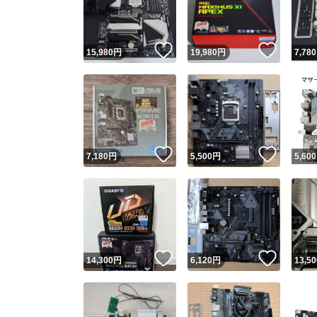
他フ
いいね！
いいね
15,980
円
19,980
円
7,780
スピード
※このバッ
スピ
いいね！
いいね
7,180
円
5,500
円
5,600
スピ
安心
いいね！
いいね
14,300
円
6,120
円
13,50