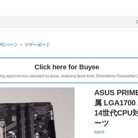
PCパーツ
マザーボード
Click here for Buyee
ing agent service operated by tenso, featuring items from JDirectItems Fleamarket 
ASUS PRIM
属 LGA170
14世代CPU
ーツ
ASUS