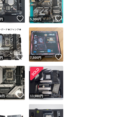
商品情報コピー機
リマ実績◯+
このユーザーは他フリマサービスでの取引実績があります
！
いいね！
いいね！
円
5,300
円
出品ページへ
&安心発送
キャンセル
ジは実績に基づく表示であり、発送を保証しているものではありません
このユーザーは高頻度で24時間以内＆設定した発送日数内に
ード＆安心発送
ます
！
いいね！
いいね！
円
7,500
円
ード発送
このユーザーは高頻度で24時間以内に発送しています
発送
このユーザーは設定した発送日数内に発送しています
！
いいね！
0
円
13,980
円