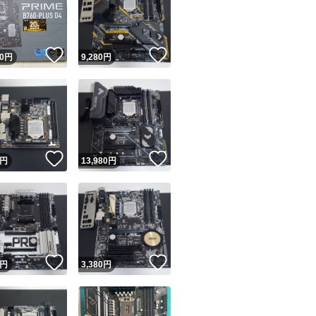
！
いいね！
いいね！
0
円
9,280
円
ユーザーの実績について
！
いいね！
いいね！
円
13,980
円
o!フリマが定めた一定の基準を満たしたユーザーにバッジを付与しています
出品者
この商品の情報をコピーします
取引出品者
Yahoo!フリマの基準をクリアした安心・安全なユーザーです
！
いいね！
いいね！
商品画像の
無断転載は禁止
されています
円
3,380
円
コピーされた情報は
必ずご自身の商品に合わせて編集
してください
コピーは
1商品につき1回
です
実績◯+
このユーザーはYahoo!フリマの取引を完了させた実績があり