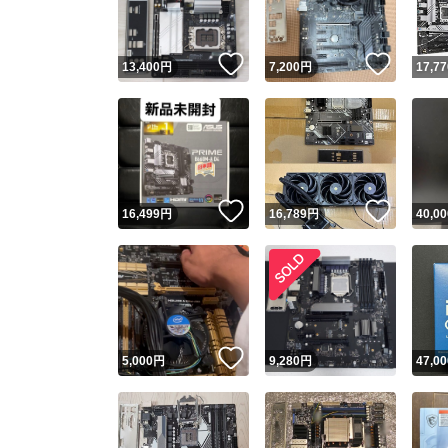
いいね！
いいね
13,400
円
7,200
円
17,77
いいね！
いいね
16,499
円
16,789
円
40,00
いいね！
5,000
円
9,280
円
47,00