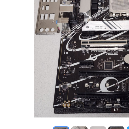
1
/
7