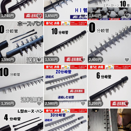
不当評価扱いです。
いいね！
いいね！
1,740
円
1,650
円
1,640
円
評価に悪いがありますが全て不当評価（イタズラ・八つ当
たり）です。気になる方は画像6と7と下記を参照くださ
い。 『汚い』と即悪い評価してきた者が現れましたがエ
アーストーンが10個全て汚い（箱を開けるとジップ袋が
茶色がかっていて破れていてストーンの砂とゴミが出てき
いいね！
いいね！
1,590
円
1,530
円
2,400
円
た）との事ですが輸送中に落下など粗い扱いされればスト
ーンの砂は多少とれます。輸送事故（破損）であれば輸送
業者か私が対応となります。箱梱包での破損は輸送業者の
問題と思います。本当の話であれば。 問題あれば対応後
の評価依頼については「小学生しか守らなそうなルールは
いいね！
いいね！
1,350
円
2,580
円
1,200
円
小学生にのみに言えば。」と言ってくる者です。「大人数
で通報したらアカウント消えるらしいよ。」と脅しなのか
意味不明の事を言ってくる者です。