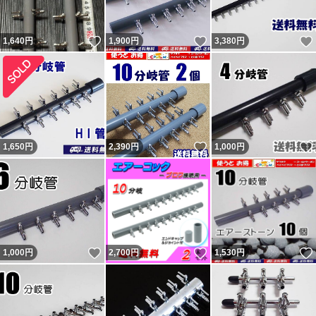
分別者による八つ当たりです。9、10人目の不当評価者も
いいね！
いいね！
1,640
円
1,900
円
3,380
円
現れましたが同じです。ヤフオク評価の返答を参照くださ
い。 良い評価の割合0％（取引時0。新規ではない0。）の
11人目も対応拒否なので不当評価です。30円のネットの
持ち手に小さい傷があったとの事。 12人目は勝手に不要
連絡してきて返信が無いとの事。不要連絡に返信する必要
いいね！
1,650
円
2,390
円
1,000
円
無いので不当評価です。 不足という事で悪いの件は不足
なく発送したのを明確に覚えています。記載内容無視で即
評価で終了の者。普通の人は問題あれば即取引完了しない
ので嫌がらせと判断するのが普通。今までにない手を使っ
てきたが今までの連中と同じ。 他のも記載内容無視の異
いいね！
いいね！
1,000
円
2,700
円
1,530
円
常者達。
残念ながら数千人に一人くらいの割合で話が通じない異常
者が現れます。悪い評価をする事が目的（サクラ）と思わ