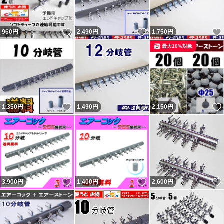
いいね！
いいね！
960
円
2,490
円
1,750
円
最大10%対象
いいね！
いいね！
1,350
円
1,490
円
2,150
円
いいね！
いいね！
3,900
円
1,400
円
2,600
円