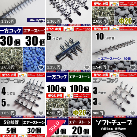
いいね！
3,390
円
1,360
円
2,650
円
いいね！
いいね！
2,650
円
1,150
円
1,540
円
いいね！
いいね！
1,650
円
6,500
円
980
円