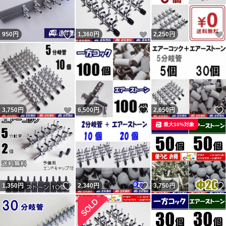
いいね！
いいね！
950
円
1,360
円
2,250
円
いいね！
いいね！
3,750
円
6,500
円
2,650
円
最大10%対象
いいね！
いいね！
1,350
円
2,340
円
3,750
円