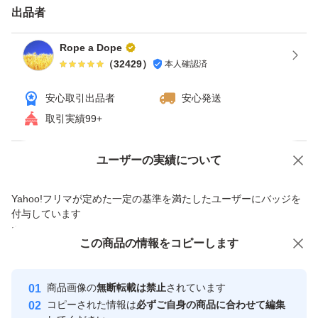
出品者
ださい。 可能であれば作成して出品します。
水に入れてコックを全て閉じてポンプONにしてエアー漏
Rope a Dope
（
32429
）
本人確認済
れしていると連絡されてきた方がいますが コックを全て
閉じた状況で使用する事はありませんのでコック1か所は
安心取引出品者
安心発送
開放して確認してください。
取引実績99+
エアーストーン等、アクア用品いろいろ出品しています。
クーポン使える場合、使うとお得です。ヤフオクは「ゴー
Yahoo!オークションで出品した商品のため一部機能は利用できません
ユーザーの実績について
ルドクーポン」。 月による場合ありますが週末（土・
価格の相談
商品への質問
Yahoo!フリマが定めた一定の基準を満たしたユーザーにバッジを
日）にもらえる事が多いです。 カテゴリ限定等、実施し
商品への質問からの値下げ交渉、不適切なカテゴリ変更依頼は禁止です
付与しています
ていない場合ありますので期間・価格など条件の詳細は検
安心取引出品者
この商品をみている人にオススメ
この商品の情報をコピーします
索して確認してください。 獲得しないと使えませんので
Yahoo!フリマの基準をクリアした安
安心取引出品者
ご注意ください。 ペイペイフリマの週末とりまフリマク
心・安全なユーザーです
商品画像の
無断転載は禁止
されています
ーポン(5%OFF)は終了した可能性高いです。
取引実績
コピーされた情報は
必ずご自身の商品に合わせて編集
【ゴールドクーポン獲得・使用手順】 ①クーポン獲得す