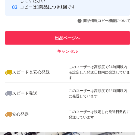
してください
このユーザーはYahoo!フリマの取
コピーは
1商品につき1回
です
取引実績◯+
る（今までと変わらなければ土・日にもらえます）。ヤフ
引を完了させた実績があります
いいね！
いいね！
2,850
円
2,450
円
1,650
円
オクゴールドクーポンで検索すれば出てきます。 ヤフオ
商品情報コピー機能について
このユーザーは他フリマサービス
クアプリやPCのオークションページの入札（今すぐ落
他フリマ実績◯+
での取引実績があります
札）ボタンの下に記載されている所からも獲得出来るよう
出品ページへ
スピード&安心発送
です。 ②落札する（落札時の価格は変わりません）。 ③
キャンセル
※このバッジは実績に基づく表示であり、発送を保証しているものではあり
支払手続時にクーポンを選択する（値引きされていること
ません
いいね！
いいね！
1,500
円
2,680
円
1,450
円
を確認して支払）。
このユーザーは高頻度で24時間以内
スピード＆安心発送
＆設定した発送日数内に発送していま
取引について（4、5つ目の画像）をご確認の上、入札・
す
購入ください。 初期不良（輸送事故含）時は対応後に評
このユーザーは高頻度で24時間以内
スピード発送
価お願いします。 対応待てない急ぎで必要な方（即 悪い
に発送しています
評価する方）は他で落札・購入してください。 問題あれ
いいね！
いいね！
2,340
円
3,700
円
1,590
円
このユーザーは設定した発送日数内に
安心発送
ば対応すると明記しているのに輸送事故でも即悪い評価す
発送しています
る人達がいますが、記載内容を理解出来ない方は絶対に購
入しないでください。と記載しても現れています。 全て