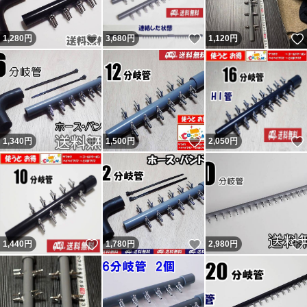
新たに『追跡すると配達済だがポストに無い』という事で
いいね！
いいね！
1,280
円
3,680
円
1,120
円
返金申請依頼・輸送業者に報告し対応しているのに不当評
価されました。私に非が無いのに理不尽な評価されれば相
応の評価するのは普通です。何故か「脅された」とコメン
トされていますが忠告です。 最新の評価コメントは反論
が出来ないようで論点が違います。私の返答は一部変更・
いいね！
いいね！
1,340
円
1,500
円
2,050
円
追記しているので同じではありません。フリマから閲覧の
方で気になる方はヤフオクからこの評価の返答を参照くだ
さい。 結局、追跡通り問題なく届いていたようです（ナ
ビの受取連絡有・ヤマトにも確認）。無責任呼ばわりされ
ましたが自身の責任は感じていないようで謝罪と評価変更
いいね！
いいね！
1,440
円
1,780
円
2,980
円
は無し。不当評価された私は被害者で非はありません。
記載内容を理解出来ない人（対応待てない人）は購入しな
いよう明記していますので手の打ちようがない異常者・無