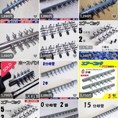
主に支払手続から1～2、2～3日で発送と設定して出品
し、その通り発送しています。 翌日発送とならない場合
いいね！
1,890
円
1,890
円
1,290
円
もあります。 勝手な要求通り発送しなかったから「気分
悪い」「誠実ではない」と悪い・どちらでもない 評価し
てきた異常者達がいたので記載しておきます。
いいね！
いいね！
1,400
円
2,050
円
1,340
円
いいね！
1,700
円
2,080
円
3,050
円