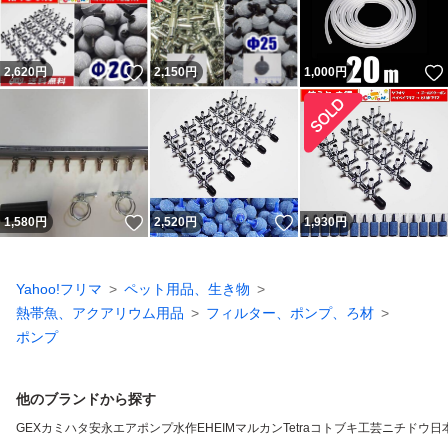
いいね！
2,620
円
2,150
円
1,000
円
いいね！
いいね！
1,580
円
2,520
円
1,930
円
Yahoo!フリマ
ペット用品、生き物
熱帯魚、アクアリウム用品
フィルター、ポンプ、ろ材
ポンプ
他のブランドから探す
GEX
カミハタ
安永エアポンプ
水作
EHEIM
マルカン
Tetra
コトブキ工芸
ニチドウ
日