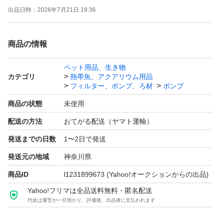
出品日時：
2026年7月21日 19:36
ません』という事はありません。
HI管（耐衝撃性硬質塩ビ管）。 黒と紺の間くらいの色で
商品の情報
す。 普通の塩ビ管でも出品しています（少し安いで
す）。
ペット用品、生き物
カテゴリ
熱帯魚、アクアリウム用品
L型ホースと取外し可の結束バンド添付します。 エアーコ
フィルター、ポンプ、ろ材
ポンプ
ック位置、角度は多少のバラツキあります（写真はサンプ
商品の状態
未使用
ルですが ほぼ同等です）。 塩ビ管、ホースは部分的に印
配送の方法
おてがる配送（ヤマト運輸）
字あります。
発送までの日数
1〜2日で発送
塩ビ管 外径 18mm。 サイズは画像3を参照ください。 エ
アーコック部は内径4mmのソフトチューブ（エアーチュ
発送元の地域
神奈川県
ーブ、エアーホース）で接続可能です。
商品ID
l1231899673
(Yahoo!オークションからの出品)
エアーコックはネジ締めしています。 キャップと共に接
Yahoo!フリマは全品送料無料・匿名配送
代金は運営が一旦預かり、評価後、出品者に支払われます
着はしていません。気になる場合は接着してください。
複数または他の分岐数をご希望の場合は質問欄から要望く