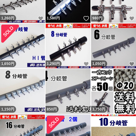
れる者が複数います。 ヤフーフリマからは不当評価への
いいね！
いいね！
1,260
私の返信コメントが閲覧出来ず、絶対に不公平なので載せ
円
1,580
円
980
円
ています。 私に非があれば反省・改善しますが、不当評
価には主張・反論します。かなり抑えて記載しています。
不当評価を気にせず購入していただいている皆様、ありが
とうございます。 どちらでもない評価も数件以外はコメ
いいね！
1,650
円
1,290
円
1,050
円
ントと異なる不適当または誤評価です（9割以上がヤフー
フリマ購入者）。 ペイペイフリマ（現ヤフーフリマ）で
は問題なければ『普通（どちらでもない）』評価（コメン
トは良い取引が出来ました）をする人が多くて出品者から
不評だった為、『どちらでもない』の評価は2022年7月に
いいね！
いいね！
1,150
円
850
円
3,750
円
廃止されました。
落札後に即発送、翌日発送を要求してくる人が結構います
が事前に質問欄から確認するか他で購入してください。