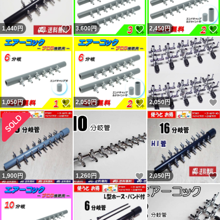
足なく発送したのを明確に覚えています。記載内容無視で
いいね！
いいね！
1,440
円
3,600
円
2,450
円
即評価で終了の者。普通の人は問題あれば即取引完了しな
いので嫌がらせと判断するのが普通。今までにない手を使
ってきたが今までの連中と同じ。 他のも記載内容無視の
異常者達。
残念ながら数千人に一人くらいの割合で話が通じない異常
いいね！
いいね！
1,050
円
2,050
円
2,050
円
者が現れます。悪い評価をする事が目的（サクラ）と思わ
れる者が複数います。 ヤフーフリマからは不当評価への
私の返信コメントが閲覧出来ず、絶対に不公平なので載せ
ています。 私に非があれば反省・改善しますが、不当評
価には主張・反論します。かなり抑えて記載しています。
いいね！
1,900
円
1,260
円
2,050
円
不当評価を気にせず購入していただいている皆様、ありが
とうございます。 どちらでもない評価も数件以外はコメ
ントと異なる不適当または誤評価です（9割以上がヤフー