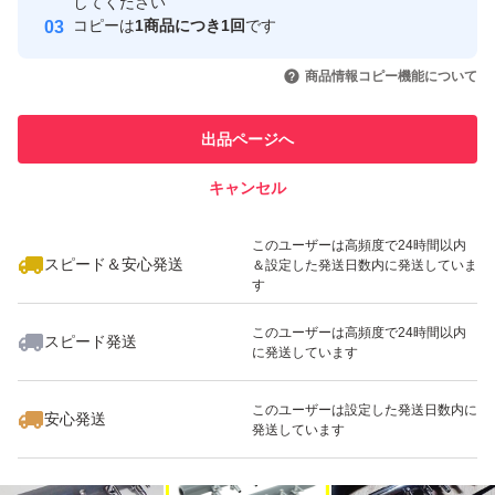
してください
このユーザーはYahoo!フリマの取
コピーは
1商品につき1回
です
取引実績◯+
取引について（4、5つ目の画像）をご確認の上、入札・
引を完了させた実績があります
いいね！
いいね！
1,500
円
1,050
円
1,900
円
購入ください。 初期不良（輸送事故含）時は対応後に評
商品情報コピー機能について
このユーザーは他フリマサービス
価お願いします。 対応待てない急ぎで必要な方（即 悪い
他フリマ実績◯+
での取引実績があります
評価する方）は他で落札・購入してください。 問題あれ
出品ページへ
スピード&安心発送
ば対応すると明記しているのに輸送事故でも即悪い評価す
キャンセル
※このバッジは実績に基づく表示であり、発送を保証しているものではあり
る人達がいますが、記載内容を理解出来ない方は絶対に購
ません
いいね！
いいね！
1,650
円
1,350
円
2,080
円
入しないでください。と記載しても現れています。 全て
このユーザーは高頻度で24時間以内
スピード＆安心発送
＆設定した発送日数内に発送していま
不当評価扱いです。
す
評価に悪いがありますが全て不当評価（イタズラ・八つ当
このユーザーは高頻度で24時間以内
スピード発送
たり）です。気になる方は画像6と7と下記を参照くださ
に発送しています
い。 『汚い』と即悪い評価してきた者が現れましたがエ
いいね！
いいね！
1,150
円
1,000
円
1,490
円
このユーザーは設定した発送日数内に
安心発送
アーストーンが10個全て汚い（箱を開けるとジップ袋が
発送しています
茶色がかっていて破れていてストーンの砂とゴミが出てき
た）との事ですが輸送中に落下など粗い扱いされればスト