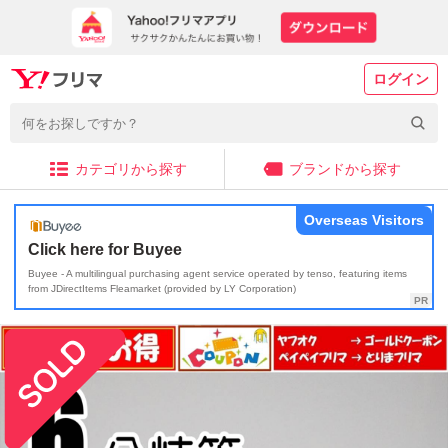
ログイン
カテゴリから探す
ブランドから探す
Overseas Visitors
Click here for Buyee
Buyee - A multilingual purchasing agent service operated by tenso, featuring items
from JDirectItems Fleamarket (provided by LY Corporation)