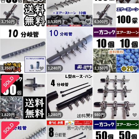
いいね！
いいね！
3,750
円
1,530
円
6,500
円
いいね！
いいね！
1,350
円
1,240
円
1,150
円
いいね！
1,820
円
1,280
円
980
円