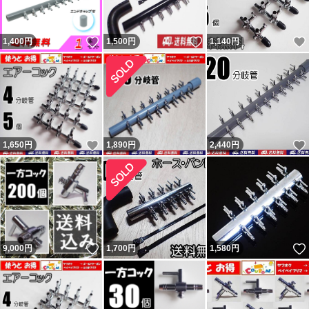
フリマ購入者）。 ペイペイフリマ（現ヤフーフリマ）で
いいね！
いいね！
1,400
は問題なければ『普通（どちらでもない）』評価（コメン
円
1,500
円
1,140
円
トは良い取引が出来ました）をする人が多くて出品者から
不評だった為、『どちらでもない』の評価は2022年7月に
廃止されました。
落札後に即発送、翌日発送を要求してくる人が結構います
いいね！
1,650
円
1,890
円
2,440
円
が事前に質問欄から確認するか他で購入してください。
主に支払手続から1～2、2～3日で発送と設定して出品
し、その通り発送しています。 翌日発送とならない場合
もあります。 勝手な要求通り発送しなかったから「気分
悪い」「誠実ではない」と悪い・どちらでもない 評価し
いいね！
9,000
円
1,700
円
1,580
円
てきた異常者達がいたので記載しておきます。