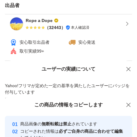
出品者
クーポン使える場合、使うとお得です。ヤフオクは「ゴー
ルドクーポン」。 月による場合ありますが週末（土・
Rope a Dope
（
32443
）
本人確認済
日）にもらえる事が多いです。 カテゴリ限定等、実施し
ていない場合ありますので期間・価格など条件の詳細は検
安心取引出品者
安心発送
索して確認してください。 獲得しないと使えませんので
取引実績99+
ご注意ください。 ペイペイフリマの週末とりまフリマク
ーポン(5%OFF)は終了した可能性高いです。
Yahoo!オークションで出品した商品のため一部機能は利用できません
ユーザーの実績について
【ゴールドクーポン獲得・使用手順】 ①クーポン獲得す
価格の相談
商品への質問
Yahoo!フリマが定めた一定の基準を満たしたユーザーにバッジを
る（今までと変わらなければ土・日にもらえます）。ヤフ
商品への質問からの値下げ交渉、不適切なカテゴリ変更依頼は禁止です
付与しています
オクゴールドクーポンで検索すれば出てきます。 オーク
安心取引出品者
この商品をみている人にオススメ
この商品の情報をコピーします
ションページの入札（今すぐ落札）ボタンの下に記載され
Yahoo!フリマの基準をクリアした安
安心取引出品者
ている所からも獲得出来るようです。 ②落札する（落札
心・安全なユーザーです
商品画像の
無断転載は禁止
されています
時の価格は変わりません）。 ③支払手続時にクーポンを
取引実績
コピーされた情報は
必ずご自身の商品に合わせて編集
選択する（値引きされていることを確認して支払）。