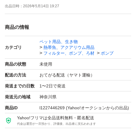
出品日時：
2026年5月14日 19:27
ません』という事はありません。
支払確認後、1～2日で発送予定です。
商品の情報
エアーコック位置、角度は多少のバラツキあります（写真
はサンプルですが ほぼ同等です）。 塩ビ管は部分的に印
ペット用品、生き物
カテゴリ
熱帯魚、アクアリウム用品
字あります。
フィルター、ポンプ、ろ材
ポンプ
塩ビ管 外径 18mm エアーコック部は内径4mmのソフトチ
商品の状態
未使用
ューブ（エアーホース）で接続可能です。
配送の方法
おてがる配送（ヤマト運輸）
エアーコックはネジ締めしています。 キャップと共に接
発送までの日数
1〜2日で発送
着はしていません（気になる場合は接着してください）。
他の分岐数をご希望の場合は質問欄から要望ください。
発送元の地域
神奈川県
可能であれば作成して出品します。
商品ID
l1227446269
(Yahoo!オークションからの出品)
接続ゴムホース（Ｌ字型またはストレート）ご希望の場合
Yahoo!フリマは全品送料無料・匿名配送
代金は運営が一旦預かり、評価後、出品者に支払われます
は＋300円でまとめて別出品可能です。
エアーストーン等、アクア用品いろいろ出品しています。