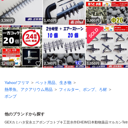
いいね！
3,390
円
1,450
円
3,900
円
いいね！
いいね！
1,200
円
2,340
円
1,050
円
Yahoo!フリマ
ペット用品、生き物
熱帯魚、アクアリウム用品
フィルター、ポンプ、ろ材
ポンプ
他のブランドから探す
GEX
カミハタ
安永エアポンプ
コトブキ工芸
水作
EHEIM
日本動物薬品
マルカン
Tet