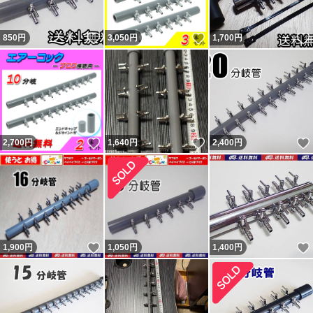
ーンの砂は多少とれます。輸送事故（破損）であれば輸送
いいね！
いいね！
850
円
3,050
円
1,700
円
業者か私が対応となります。箱梱包での破損は輸送業者の
問題と思います。本当の話であれば。 問題あれば対応後
の評価依頼については「小学生しか守らなそうなルールは
小学生にのみに言えば。」と言ってくる者です。「大人数
で通報したらアカウント消えるらしいよ。」と脅しなのか
いいね！
いいね！
2,700
円
1,640
円
2,400
円
意味不明の事を言ってくる者です。
新たに『追跡すると配達済だがポストに無い』という事で
返金申請依頼・輸送業者に報告し対応しているのに不当評
価されました。私に非が無いのに理不尽な評価されれば相
応の評価するのは普通です。何故か「脅された」とコメン
いいね！
1,900
円
1,050
円
1,400
円
トされていますが忠告です。 最新の評価コメントは反論
が出来ないようで論点が違います。私の返答は一部変更・
追記しているので同じではありません。フリマから閲覧の