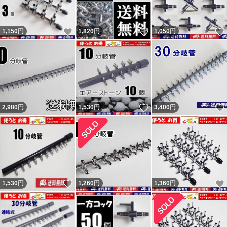
いいね！
いいね！
1,150
円
1,820
円
1,050
円
いいね！
いいね！
2,980
円
1,530
円
3,400
円
いいね！
1,530
円
1,260
円
1,360
円