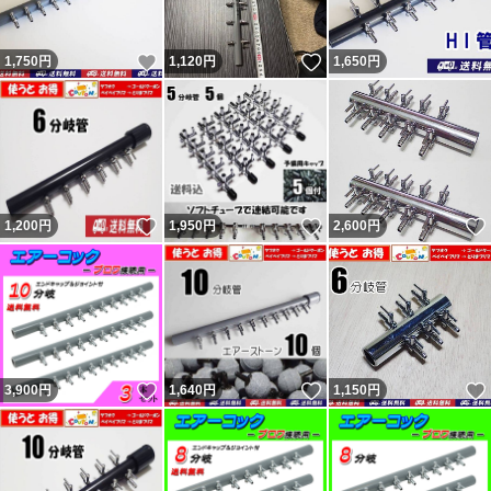
方で気になる方はヤフオクからこの評価の返答を参照くだ
いいね！
いいね！
1,750
円
1,120
円
1,650
円
さい。 結局、追跡通り問題なく届いていたようです（ナ
ビの受取連絡有・ヤマトにも確認）。無責任呼ばわりされ
ましたが自身の責任は感じていないようで謝罪と評価変更
は無し。不当評価された私は被害者で非はありません。
記載内容を理解出来ない人（対応待てない人）は購入しな
いいね！
いいね！
1,200
円
1,950
円
2,600
円
いよう明記していますので手の打ちようがない異常者・無
分別者による八つ当たりです。9人目10人目の不当評価者
も現れましたが同じです。ヤフオクの評価返答を参照くだ
さい。 良い評価の割合0％（取引時0。新規ではない0。）
の11人目も対応拒否なので不当評価です。30円のネット
いいね！
いいね！
3,900
円
1,640
円
1,150
円
の持ち手に小さい傷があったとの事。 12人目は勝手に不
要連絡してきて返信が無いとの事。不要連絡に返信する必
要無いので不当評価です。 不足という事で悪いの件は不