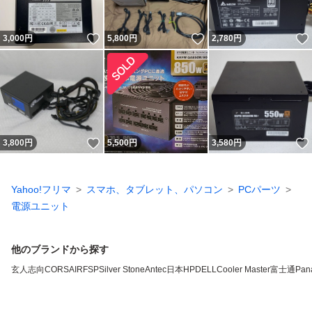
いいね！
いいね！
3,000
円
5,800
円
2,780
円
いいね！
3,800
円
5,500
円
3,580
円
Yahoo!フリマ
スマホ、タブレット、パソコン
PCパーツ
電源ユニット
他のブランドから探す
玄人志向
CORSAIR
FSP
Silver Stone
Antec
日本HP
DELL
Cooler Master
富士通
Pan