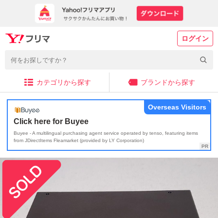
ログイン
カテゴリから探す
ブランドから探す
Overseas Visitors
Click here for Buyee
Buyee - A multilingual purchasing agent service operated by tenso, featuring items
from JDirectItems Fleamarket (provided by LY Corporation)