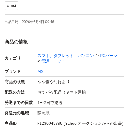
#
msi
・24ピン ATX電源ケーブル×1
・4+4ピン EPSケーブル×2
出品日時：
2026年6月4日 00:46
・8ピン PCIe電源ケーブル×2
・SATA用電源ケーブル×2
商品の情報
・電源コード
スマホ、タブレット、パソコン
PCパーツ
カテゴリ
電源ユニット
精密機械につき、他の部品との相性による不具合等含め完
全な動作の保証は致しかねますので、予めご了承下さい。
ブランド
MSI
神経質な方や完品をお求めの場合は、ご入札をお控え下さ
商品の状態
やや傷や汚れあり
い。
配送の方法
おてがる配送（ヤマト運輸）
また、中古品として入手したものとなりますので、使用期
発送までの日数
1〜2日で発送
間や用途等をご質問されましても、回答致しかねますので
発送元の地域
静岡県
ご理解の上、ご質問をお願い致します。
商品ID
k1230048798
(Yahoo!オークションからの出品)