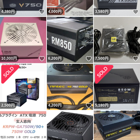
いいね！
4,380
円
4,000
円
3,580
円
いいね！
いいね！
10,000
円
6,200
円
7,500
円
いいね！
2,500
円
4,200
円
5,180
円