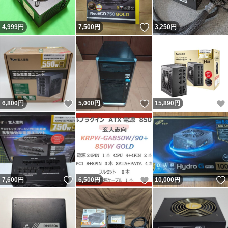
いいね！
4,999
円
7,500
円
3,250
円
いいね！
いいね！
6,800
円
5,000
円
15,890
円
いいね！
いいね！
7,600
円
6,500
円
10,000
円