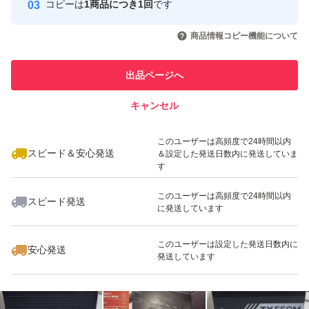
このユーザーはYahoo!フリマの取
コピーは
1商品につき1回
です
取引実績◯+
引を完了させた実績があります
いいね！
いいね！
3,980
円
5,780
円
4,580
円
商品情報コピー機能について
このユーザーは他フリマサービス
他フリマ実績◯+
での取引実績があります
出品ページへ
スピード&安心発送
キャンセル
※このバッジは実績に基づく表示であり、発送を保証しているものではあり
ません
いいね！
いいね！
4,780
円
4,380
円
4,580
円
このユーザーは高頻度で24時間以内
スピード＆安心発送
＆設定した発送日数内に発送していま
す
このユーザーは高頻度で24時間以内
スピード発送
に発送しています
いいね！
いいね！
7,780
円
5,580
円
5,600
円
このユーザーは設定した発送日数内に
安心発送
発送しています