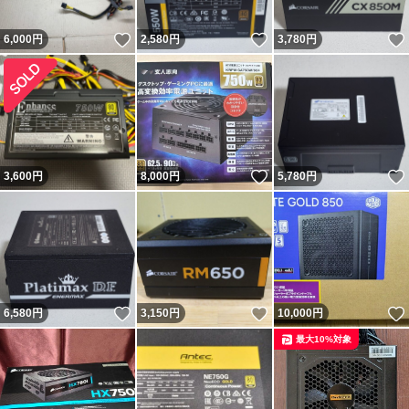
いいね！
いいね！
6,000
円
2,580
円
3,780
円
いいね！
3,600
円
8,000
円
5,780
円
いいね！
いいね！
6,580
円
3,150
円
10,000
円
最大10%対象