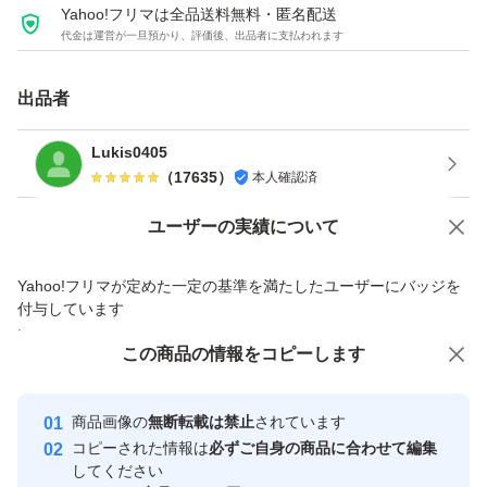
Yahoo!フリマは全品送料無料・匿名配送
落札後、24時間以内のお支払いが可能な方のみご入札を
代金は運営が一旦預かり、評価後、出品者に支払われます
お願いします。
期限をお守り頂けない場合、購入の意思無しと判断し、落
出品者
札者都合にてお取引キャンセルとさせて頂く場合がござい
Lukis0405
ます。
（
17635
）
本人確認済
Yahoo!オークションで出品した商品のため一部機能は利用できません
ユーザーの実績について
取引点数が非常に多くなっている関係上、ご挨拶等のメッ
価格の相談
商品への質問
セージへの返信及び評価につきましては省略させて頂く場
Yahoo!フリマが定めた一定の基準を満たしたユーザーにバッジを
商品への質問からの値下げ交渉、不適切なカテゴリ変更依頼は禁止です
合がございますので、予めご了承下さい。
付与しています
安心取引出品者
領収書の発行は現在承っておりません。
この商品をみている人にオススメ
この商品の情報をコピーします
Yahoo!フリマの基準をクリアした安
安心取引出品者
心・安全なユーザーです
商品画像の
無断転載は禁止
されています
取引実績
コピーされた情報は
必ずご自身の商品に合わせて編集
してください