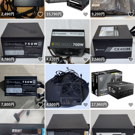
いいね！
いいね！
2,490
円
15,790
円
9,200
円
いいね！
いいね！
4,780
円
4,630
円
2,580
円
いいね！
いいね！
7,800
円
4,500
円
17,960
円