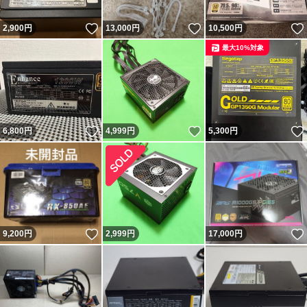
いいね！
いいね！
2,900
円
13,000
円
10,500
円
最大10%対象
いいね！
いいね！
6,800
円
4,999
円
5,300
円
いいね！
9,200
円
2,999
円
17,000
円