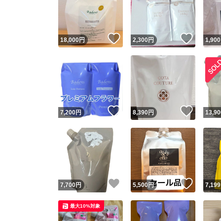
いいね！
いいね
18,000
円
2,300
円
1,900
いいね！
いいね
7,200
円
8,390
円
13,90
Yaho
安心取引
安心
いいね！
いいね
7,700
円
5,500
円
7,199
取引実績
最大10%対象
取引