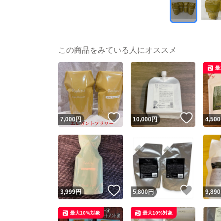
この商品をみている人にオススメ
最
いいね！
いいね
7,000
円
10,000
円
4,500
いいね！
いいね
3,999
円
5,800
円
9,890
最大10%対象
最大10%対象