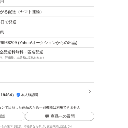
用
がる配送（ヤマト運輸）
3日で発送
県
29968209
(Yahoo!オークションからの出品)
マは全品送料無料・匿名配送
り、評価後、出品者に支払われます
（
19464
）
本人確認済
クションで出品した商品のため一部機能は利用できません
相談
商品への質問
からの値下げ交渉、不適切なカテゴリ変更依頼は禁止です