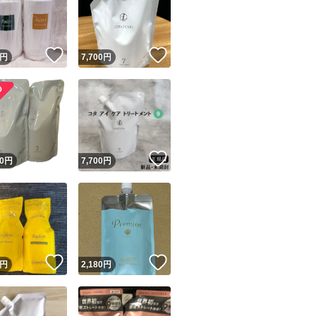
！
いいね！
いいね！
円
7,700
円
ユーザーの実績について
！
いいね！
0
円
7,700
円
o!フリマが定めた一定の基準を満たしたユーザーにバッジを付与しています
出品者
この商品の情報をコピーします
取引出品者
Yahoo!フリマの基準をクリアした安心・安全なユーザーです
！
いいね！
いいね！
商品画像の
無断転載は禁止
されています
円
2,180
円
コピーされた情報は
必ずご自身の商品に合わせて編集
してください
コピーは
1商品につき1回
です
実績◯+
このユーザーはYahoo!フリマの取引を完了させた実績があり