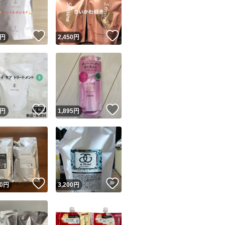
商品情報コピー機
リマ実績◯+
このユーザーは他フリマサービスでの取引実績があります
！
いいね！
いいね！
円
2,450
円
出品ページへ
&安心発送
キャンセル
ジは実績に基づく表示であり、発送を保証しているものではありません
このユーザーは高頻度で24時間以内＆設定した発送日数内に
ード＆安心発送
ます
！
いいね！
いいね！
円
1,895
円
ード発送
このユーザーは高頻度で24時間以内に発送しています
発送
このユーザーは設定した発送日数内に発送しています
！
いいね！
いいね！
0
円
3,200
円