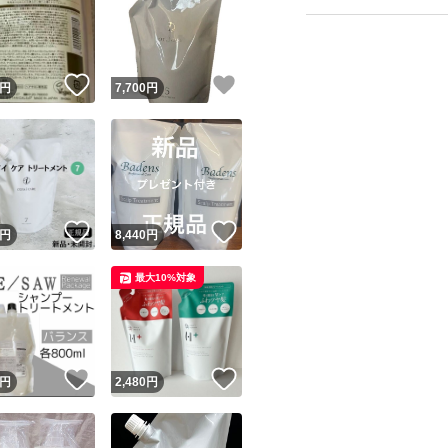
！
いいね！
いいね！
円
7,700
円
！
いいね！
いいね！
円
8,440
円
最大10%対象
！
いいね！
いいね！
円
2,480
円