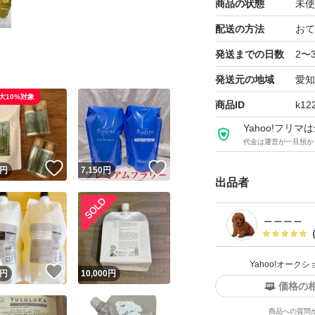
商品の状態
未使
配送の方法
おて
発送までの日数
2〜
発送元の地域
愛知
大10%対象
商品ID
k12
Yahoo!フリ
代金は運営が一旦預か
！
いいね！
いいね！
円
7,150
円
出品者
＿＿＿＿
Yahoo!オー
！
いいね！
円
10,000
円
価格の
商品への質問