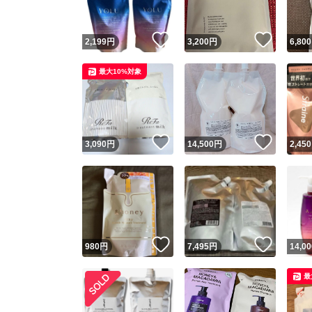
いいね！
いいね
2,199
円
3,200
円
6,800
最大10%対象
いいね！
いいね
3,090
円
14,500
円
2,450
いいね！
いいね
980
円
7,495
円
14,00
最