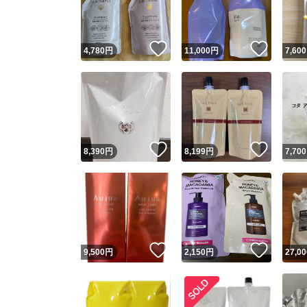
他フ
いいね！
いいね
4,780
円
11,000
円
7,600
スピード
※このバッ
スピ
いいね！
いいね
8,390
円
8,199
円
7,700
スピ
安心
いいね！
いいね
9,500
円
2,150
円
27,00