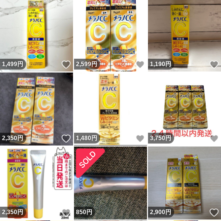
いいね！
いいね！
1,499
円
2,599
円
1,190
円
いいね！
いいね！
2,350
円
1,480
円
3,750
円
いいね！
2,350
円
850
円
2,900
円