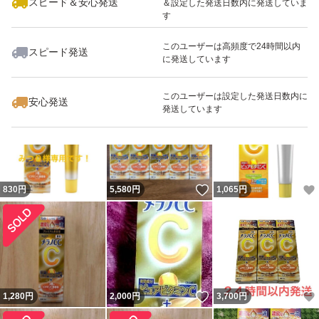
スピード＆安心発送
＆設定した発送日数内に発送していま
す
このユーザーは高頻度で24時間以内
スピード発送
に発送しています
1,280
円
1,300
円
1,480
円
このユーザーは設定した発送日数内に
安心発送
発送しています
いいね！
830
円
5,580
円
1,065
円
いいね！
1,280
円
2,000
円
3,700
円