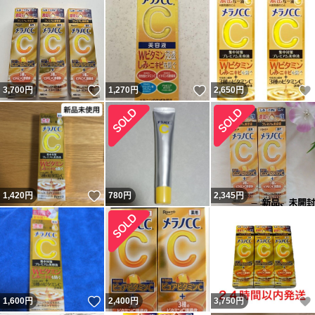
いいね！
いいね！
3,700
円
1,270
円
2,650
円
いいね！
1,420
円
780
円
2,345
円
いいね！
1,600
円
2,400
円
3,750
円