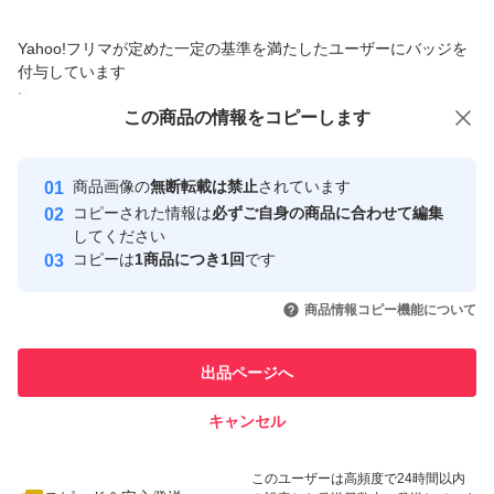
価格の相談
商品への質問
Yahoo!フリマが定めた一定の基準を満たしたユーザーにバッジを
商品への質問からの値下げ交渉、不適切なカテゴリ変更依頼は禁止です
付与しています
安心取引出品者
この商品をみている人にオススメ
この商品の情報をコピーします
Yahoo!フリマの基準をクリアした安
安心取引出品者
最大10%対象
最大10%対象
心・安全なユーザーです
商品画像の
無断転載は禁止
されています
取引実績
コピーされた情報は
必ずご自身の商品に合わせて編集
してください
このユーザーはYahoo!フリマの取
コピーは
1商品につき1回
です
取引実績◯+
引を完了させた実績があります
いいね！
いいね！
1,150
円
1,350
円
1,310
円
商品情報コピー機能について
このユーザーは他フリマサービス
他フリマ実績◯+
での取引実績があります
出品ページへ
スピード&安心発送
キャンセル
※このバッジは実績に基づく表示であり、発送を保証しているものではあり
ません
いいね！
いいね！
2,399
円
1,500
円
5,580
円
このユーザーは高頻度で24時間以内