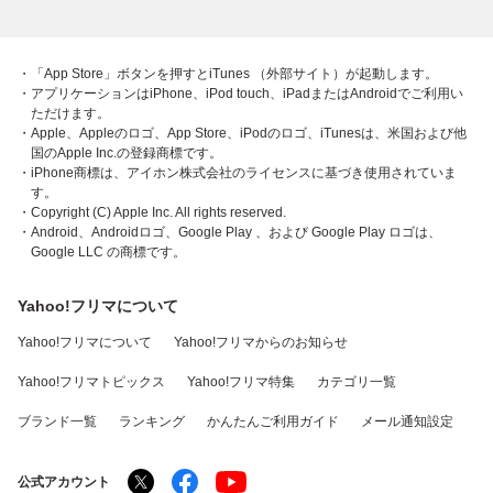
・「App Store」ボタンを押すとiTunes （外部サイト）が起動します。
・アプリケーションはiPhone、iPod touch、iPadまたはAndroidでご利用い
ただけます。
・Apple、Appleのロゴ、App Store、iPodのロゴ、iTunesは、米国および他
国のApple Inc.の登録商標です。
・iPhone商標は、アイホン株式会社のライセンスに基づき使用されていま
す。
・Copyright (C) Apple Inc. All rights reserved.
・Android、Androidロゴ、Google Play 、および Google Play ロゴは、
Google LLC の商標です。
Yahoo!フリマについて
Yahoo!フリマについて
Yahoo!フリマからのお知らせ
Yahoo!フリマトピックス
Yahoo!フリマ特集
カテゴリ一覧
ブランド一覧
ランキング
かんたんご利用ガイド
メール通知設定
公式アカウント