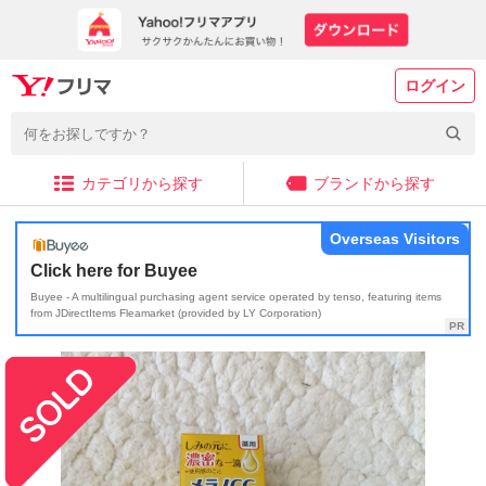
ログイン
カテゴリから探す
ブランドから探す
Overseas Visitors
Click here for Buyee
Buyee - A multilingual purchasing agent service operated by tenso, featuring items
from JDirectItems Fleamarket (provided by LY Corporation)