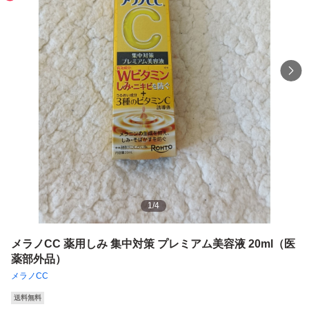
1
/
4
メラノCC 薬用しみ 集中対策 プレミアム美容液 20ml（医
薬部外品）
メラノCC
送料無料