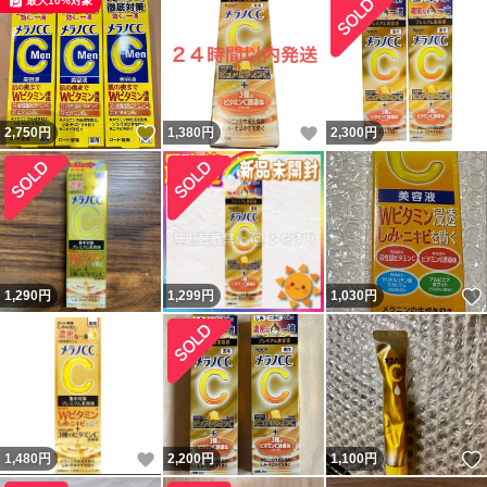
最大10%対象
いいね！
いいね！
2,750
円
1,380
円
2,300
円
1,290
円
1,299
円
1,030
円
いいね！
1,480
円
2,200
円
1,100
円