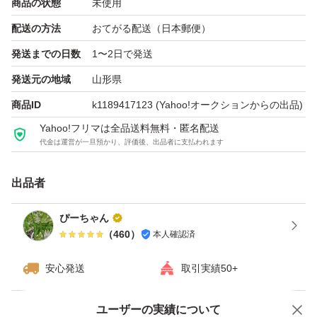
商品の状態
未使用
配送の方法
おてがる配送（日本郵便）
発送までの日数
1〜2日で発送
発送元の地域
山形県
商品ID
k1189417123
(Yahoo!オークションからの出品)
Yahoo!フリマは全品送料無料・匿名配送
代金は運営が一旦預かり、評価後、出品者に支払われます
出品者
ぴーちゃん
（
460
）
本人確認済
安心発送
取引実績50+
Yahoo!オークションで出品した商品のため一部機能は利用できません
ユーザーの実績について