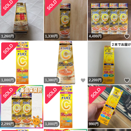
1,260
円
1,330
円
4,499
円
いいね！
1,000
円
1,380
円
2,200
円
2,299
円
1,000
円
990
円