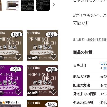
ご購入前にプロフ
#フリマ美容室 ←
可能です
#フリマ白髪染め 
出品日時：
2026年8月5日 
商品の情報
大人の肌を美しく
！
いいね！
いいね！
円
1,980
円
ジーで染まり、ツ
コス
カテゴリ
白
ラミド、ツバキオ
商品の状態
未使
内容
配送の方法
おて
！
いいね！
いいね！
円
3,480
円
発送までの日数
1〜
・ヘアカラー1剤80g
発送元の地域
和歌