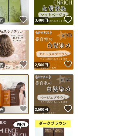
＊最安値のためリ
購入時リピート割
！
いいね！
いいね！
円
3,480
円
他にも 美容室専売品
無し オイル ミルク
宅内カラー がお好
みご購入お願い致
！
いいね！
いいね！
円
2,500
円
！
いいね！
いいね！
円
2,500
円