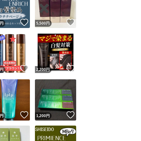
薄い場所につけ皮
商品情報コピー機
テスト）を行って
リマ実績◯+
このユーザーは他フリマサービスでの取引実績があります
責任を負いません
！
いいね！
いいね！
円
5,500
円
出品ページへ
&安心発送
キャンセル
・商品ページのイ
ジは実績に基づく表示であり、発送を保証しているものではありません
このカラー剤を使
このユーザーは高頻度で24時間以内＆設定した発送日数内に
ード＆安心発送
リティとは全く違
ます
！
いいね！
いいね！
円
2,200
円
カラー剤による発
ード発送
このユーザーは高頻度で24時間以内に発送しています
美容室やご自身の
等）により全く違
発送
このユーザーは設定した発送日数内に発送しています
1セット ¥1980
！
いいね！
いいね！
円
1,200
円
2セット ¥3600