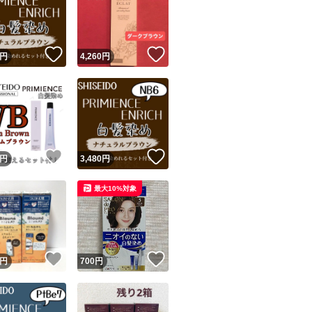
※カラーカップも+
説明
！
いいね！
いいね！
円
4,260
円
1剤と2剤を混ぜれ
全体に薬をつけたら
ユーザーの実績について
！
いいね！
いいね！
ください、細く柔
円
3,480
円
染まりやすいので
o!フリマが定めた一定の基準を満たしたユーザーにバッジを付与しています
最大10%対象
出品者
ーでしっかり薬を
この商品の情報をコピーします
取引出品者
Yahoo!フリマの基準をクリアした安心・安全なユーザーです
注意事項
！
いいね！
いいね！
商品画像の
無断転載は禁止
されています
円
700
円
コピーされた情報は
必ずご自身の商品に合わせて編集
してください
・必ず使用前に1剤
コピーは
1商品につき1回
です
実績◯+
このユーザーはYahoo!フリマの取引を完了させた実績があり