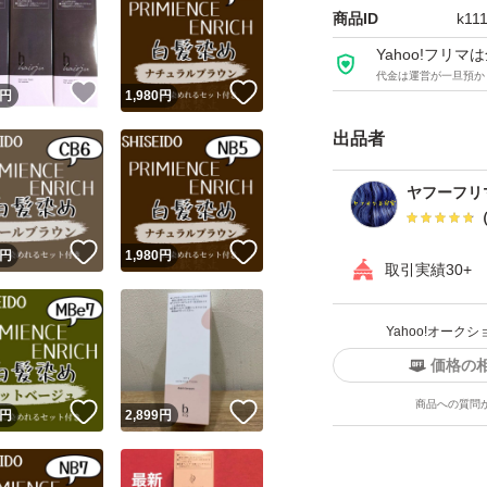
商品ID
k11
・専用ヘアカラー2剤
Yahoo!フリ
代金は運営が一旦預か
！
いいね！
いいね！
円
1,980
円
・ヘアカラー塗布
出品者
・イヤーキャップ
ヤフーフリ
・ナイロン手袋
！
いいね！
いいね！
円
1,980
円
取引実績30+
・飛散防止用ケー
Yahoo!オー
価格の
※ロングの方はロ
商品への質問
！
いいね！
いいね！
円
2,899
円
が無くなればもう