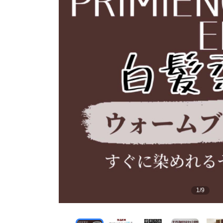
1
/
9