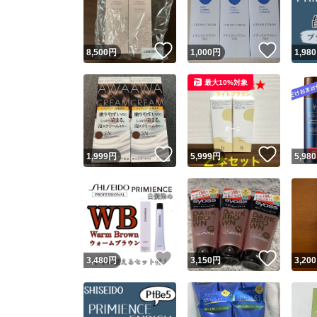
他フ
いいね！
いいね
8,500
円
1,000
円
1,980
スピード
最大10%対象
※このバッ
スピ
いいね！
いいね
1,999
円
5,999
円
5,980
スピ
安心
いいね！
いいね
3,480
円
3,150
円
3,200