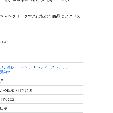
ィールと注意事項を必ずお読みください
こちらをクリックすれば私の全商品にアクセス
←こちらから他の色も閲覧可能なので是非
21:31
みせるリッチで深みのある色。独自のテクノロ
ヤ、耐褐色性、うるおいをサポート。アミノセ
メ、美容、ヘアケア
レディースヘアケア
髪染め
イル等配合で美しい髪へ。
用
がる配送（日本郵便）
2日で発送
×1
山県