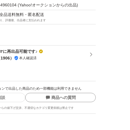
14960104
(Yahoo!オークションからの出品)
80g×1
マは全品送料無料・匿名配送
り、評価後、出品者に支払われます
用ブラシ（ハケ）
マに再出品可能です♪
（
1906
）
本人確認済
プ
クションで出品した商品のため一部機能は利用できません
相談
商品への質問
ング用を購入する事をお勧めします。途中で薬
からの値下げ交渉、不適切なカテゴリ変更依頼は禁止です
どうしようもないです。