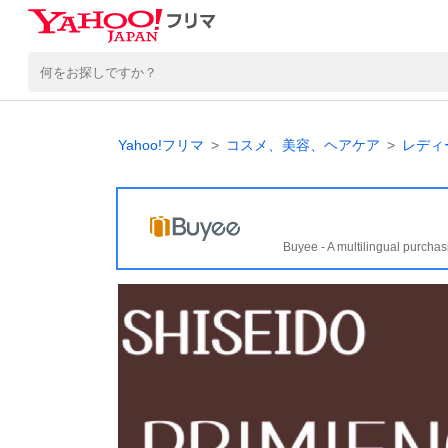
Yahoo!フリマ
コスメ、美容、ヘアケア
レディ
Buyee - A multilingual purchas