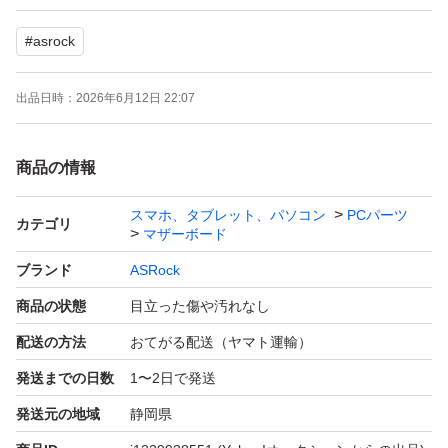
付属品はIOパネルのみとなります。
#
asrock
精密機械につき、他の部品との相性による不具合等含め完
出品日時：
2026年6月12日 22:07
全な動作の保証は致しかねますので、予めご了承下さい。
神経質な方や完品をお求めの場合は、ご入札をお控え下さ
商品の情報
い。
また、中古品として入手したものとなりますので、正確な
スマホ、タブレット、パソコン
PCパーツ
カテゴリ
マザーボード
使用期間や用途等をご質問されましても、回答は致しかね
ますのでご理解の上、ご質問をお願い致します。
ブランド
ASRock
商品の状態
目立った傷や汚れなし
落札後、24時間以内のお支払いが可能な方のみご入札を
配送の方法
おてがる配送（ヤマト運輸）
お願いします。
発送までの日数
1〜2日で発送
期限をお守り頂けない場合、購入の意思無しと判断し、落
発送元の地域
静岡県
札者都合にてお取引キャンセルとさせて頂く場合がござい