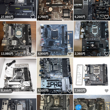
いいね！
27,980
円
2,750
円
6,200
円
いいね！
いいね！
13,980
円
4,900
円
2,360
円
いいね！
いいね！
9,999
円
4,500
円
7,980
円