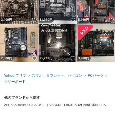
いいね！
いいね！
3,409
円
11,980
円
5,860
円
いいね！
いいね！
2,500
円
25,249
円
3,980
円
Yahoo!フリマ
スマホ、タブレット、パソコン
PCパーツ
マザーボード
他のブランドから探す
ASUS
ASRock
MSI
GIGA-BYTE
インテル
DELL
BIOSTAR
AOpen
日本HP
ECS