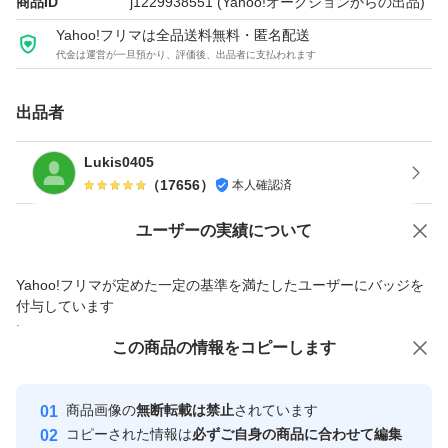
商品ID
j1229938551
(Yahoo!オークションからの出品)
ます。
Yahoo!フリマは全品送料無料・匿名配送
代金は運営が一旦預かり、評価後、出品者に支払われます
取引点数が非常に多くなっている関係上、ご挨拶等のメッ
セージへの返信及び評価につきましては省略させて頂く場
出品者
合がございますので、予めご了承下さい。
Lukis0405
領収書の発行は現在承っておりません。
（
17656
）
本人確認済
Yahoo!オークションで出品した商品のため一部機能は利用できません
ユーザーの実績について
価格の相談
商品への質問
Yahoo!フリマが定めた一定の基準を満たしたユーザーにバッジを
商品への質問からの値下げ交渉、不適切なカテゴリ変更依頼は禁止です
付与しています
安心取引出品者
この商品をみている人にオススメ
この商品の情報をコピーします
Yahoo!フリマの基準をクリアした安
安心取引出品者
心・安全なユーザーです
商品画像の
無断転載は禁止
されています
取引実績
コピーされた情報は
必ずご自身の商品に合わせて編集