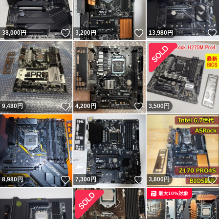
いいね！
いいね！
38,000
円
3,200
円
13,980
円
いいね！
いいね！
9,480
円
4,200
円
3,500
円
いいね！
いいね！
8,980
円
7,300
円
3,800
円
最大10%対象