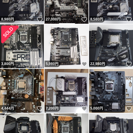
いいね！
いいね！
8,980
円
27,000
円
8,580
円
いいね！
3,800
円
5,980
円
22,980
円
いいね！
いいね！
4,444
円
7,200
円
5,000
円