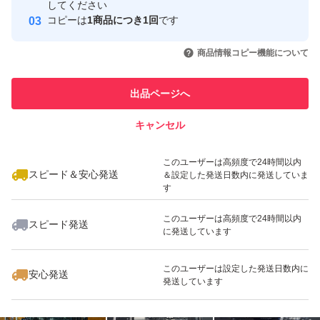
してください
このユーザーはYahoo!フリマの取
コピーは
1商品につき1回
です
取引実績◯+
引を完了させた実績があります
いいね！
いいね！
17,580
円
17,980
円
6,280
円
商品情報コピー機能について
このユーザーは他フリマサービス
他フリマ実績◯+
での取引実績があります
出品ページへ
スピード&安心発送
キャンセル
※このバッジは実績に基づく表示であり、発送を保証しているものではあり
ません
いいね！
いいね！
12,980
円
5,980
円
5,280
円
このユーザーは高頻度で24時間以内
スピード＆安心発送
＆設定した発送日数内に発送していま
す
このユーザーは高頻度で24時間以内
スピード発送
に発送しています
いいね！
いいね！
5,780
円
6,980
円
4,380
円
このユーザーは設定した発送日数内に
安心発送
発送しています