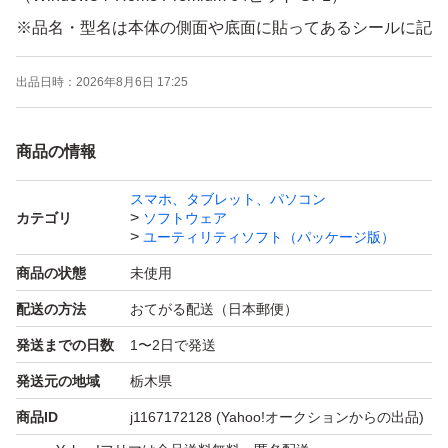
※品名・型名は本体の側面や底面に貼ってあるシールに記
載されています。
出品日時：
2026年8月6日 17:25
セット内容（ DVD 6枚セット ）
・トラブル解決ナビディスク
商品の情報
・リカバリデータディスク 1
・リカバリデータディスク 2
スマホ、タブレット、パソコン
カテゴリ
ソフトウェア
・リカバリデータディスク 3
ユーティリティソフト（パッケージ版）
・ソフトウェアディスク 1
商品の状態
未使用
・ソフトウェアディスク 2 【この様な場合に富士通出荷
配送の方法
おてがる配送（日本郵便）
時に復元が出来ます】
発送までの日数
1〜2日で発送
＊SSD、HDDを交換した場合。
＊Windows 10 , 11等にアップグレードをしたが 出荷時の
発送元の地域
栃木県
OS に戻したい。
商品ID
j1167172128
(Yahoo!オークションからの出品)
＊パソコンのOSが起動できなくなった時。