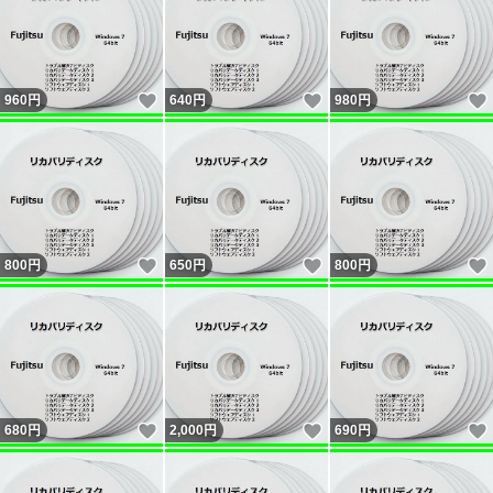
いいね！
いいね！
960
円
640
円
980
円
いいね！
いいね！
800
円
650
円
800
円
いいね！
いいね！
680
円
2,000
円
690
円