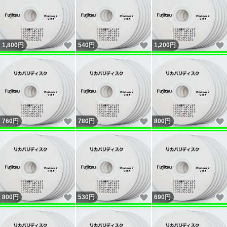
方のみに致します。
（評価不要の方は間違いを防ぐ意味で当方への評価をしな
いいね！
いいね！
1,800
円
540
円
1,200
円
いようお願いします） ● オークション終了後、48時間以
内に取引情報の連絡、3日以内に決済手続きを出来る方の
みご入札ください。
何らかの事情で遅れる場合は、必ず予定日のご連絡をお願
いします。
いいね！
いいね！
760
円
780
円
800
円
ご連絡を頂けない場合は「落札者都合」で落札を取り消さ
せて頂きます。
いいね！
いいね！
800
円
530
円
690
円