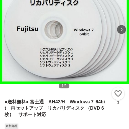
1
/
2
い
●送料無料● 富士通 AH42/H Windows７ 64bi
3
t 再セットアップ リカバリディスク （DVD 6
枚） サポート対応
送料無料