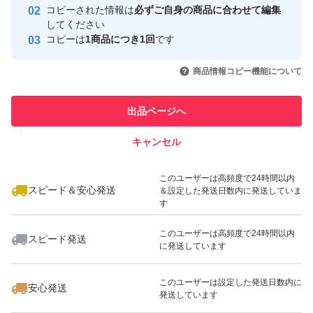
取引実績
コピーされた情報は
必ずご自身の商品に合わせて編集
ゆうパケットポストmini 送料無料
してください
このユーザーはYahoo!フリマの取
コピーは
1商品につき1回
です
・おてがる配送（日本郵便）で配送事故が発生した場合（
取引実績◯+
引を完了させた実績があります
いいね！
いいね！
890
円
700
円
800
円
→ヤフオクヘルプ ）
商品情報コピー機能について
このユーザーは他フリマサービス
■ 注意事項 ■
他フリマ実績◯+
での取引実績があります
● リカバリ作業に不安な方はご連絡下さい。
出品ページへ
スピード&安心発送
リカバリソフトの起動方法や、注意事項を含めた詳細な手
キャンセル
※このバッジは実績に基づく表示であり、発送を保証しているものではあり
順をアップしておりますので、そのURLをお知らせしま
ません
いいね！
いいね！
690
円
1,100
円
790
円
す。 ● リカバリディスクの作成後にコンペア機能で、正
このユーザーは高頻度で24時間以内
スピード＆安心発送
＆設定した発送日数内に発送していま
しくデータが記録できたかをチェックしますので作成ミス
す
はありません。 ● リカバリ作業中にエラーが出た場合は
このユーザーは高頻度で24時間以内
スピード発送
ご連絡下さい。
に発送しています
メディア内データの画像をお知らせしますので、確認して
いいね！
いいね！
780
円
2,000
円
800
円
このユーザーは設定した発送日数内に
頂き違いがある場合は再送か、ISOファイルをアップしま
安心発送
発送しています
す。