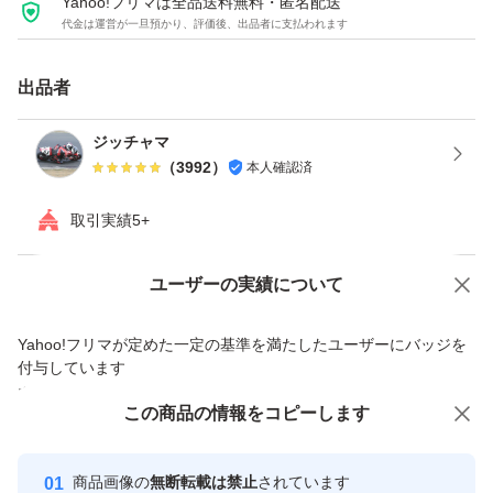
Yahoo!フリマは全品送料無料・匿名配送
代金は運営が一旦預かり、評価後、出品者に支払われます
＊PCの動きが遅く、フリーズも起こす。
＊ウイルスに感染してしまった。
出品者
＊PCを処分するため今までのデータを完全に消去する。
● 当方のパソコンのリカバリ領域より作成をしたメディア
ジッチャマ
（
3992
）
本人確認済
で、メーカー出荷時の状態にリカバリが出来ます。 ● リ
カバリ後のセットアップ時にプロダクトキーの入力は必要
取引実績5+
ありません。 ● Office はリカバリにより再度ライセンス認
証の手続が必要で、購入時に附属していたプロダクトキー
Yahoo!オークションで出品した商品のため一部機能は利用できません
ユーザーの実績について
を入力する事により自動認証がされます。 ● レーベル面
価格の相談
商品への質問
Yahoo!フリマが定めた一定の基準を満たしたユーザーにバッジを
の印刷がプリンタなどの不具合で印刷が間に合わない場
商品への質問からの値下げ交渉、不適切なカテゴリ変更依頼は禁止です
付与しています
合、手書きや修正する場合があります。
安心取引出品者
この商品をみている人にオススメ
この商品の情報をコピーします
■ 支払方法 ■
Yahoo!フリマの基準をクリアした安
安心取引出品者
Yahoo!かんたん決済
心・安全なユーザーです
商品画像の
無断転載は禁止
されています
■ 発送方法 ■