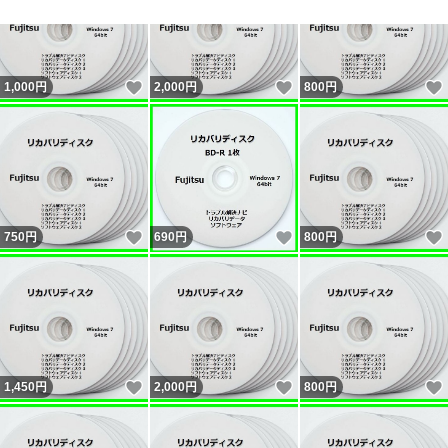
データ画像が同じ場合は、クレーム・キャンセル等の対応
が出来ませんのでご了承ください。 ● 特に光学ドライブ
いいね！
いいね！
1,000
円
2,000
円
800
円
などに不具合があり復元が出来ない場合が多く見られま
す。
実機で動作確認済みなので、ノークレームノーリターンを
厳守願います ● メーカ製パソコンは品名が同じでも、製
造時期や販売窓口で出荷時のシステムファイルに多少違い
いいね！
いいね！
750
円
690
円
800
円
があります。
100％出荷時の状態復元には、メーカーより製造番号を伝
えて購入しなければならず、ネットで販売されている全て
のリカバリディスクは、製造番号が違うPCで作成してい
ますので、システムファイルに多少違いがあります。 ●
いいね！
いいね！
1,450
円
2,000
円
800
円
機種によりシリーズの上位モデルで作成する場合もありま
す。 ● 評価ですが、不要な方もいらっしゃるので頂いた