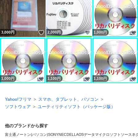
いいね！
いいね！
3,000
円
2,000
円
1,000
円
いいね！
いいね！
1,000
円
1,100
円
1,100
円
Yahoo!フリマ
スマホ、タブレット、パソコン
ソフトウェア
ユーティリティソフト（パッケージ版）
他のブランドから探す
富士通
ノートン(パソコン)
SONY
NEC
DELL
AOSデータ
マイクロソフト
ソースネ