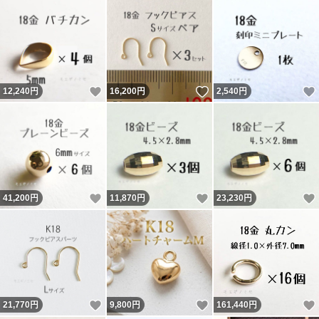
いいね！
いいね！
12,240
円
16,200
円
2,540
円
いいね！
いいね！
41,200
円
11,870
円
23,230
円
いいね！
いいね！
21,770
円
9,800
円
161,440
円