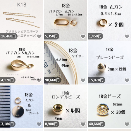
いいね！
いいね！
16,460
円
5,350
円
1,450
円
いいね！
いいね！
4,170
円
98,660
円
15,870
円
いいね！
いいね！
3,180
円
8,900
円
40,660
円