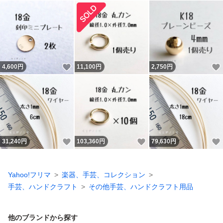
いいね！
4,600
円
11,100
円
2,750
円
いいね！
いいね！
31,240
円
103,360
円
79,630
円
Yahoo!フリマ
楽器、手芸、コレクション
手芸、ハンドクラフト
その他手芸、ハンドクラフト用品
他のブランドから探す