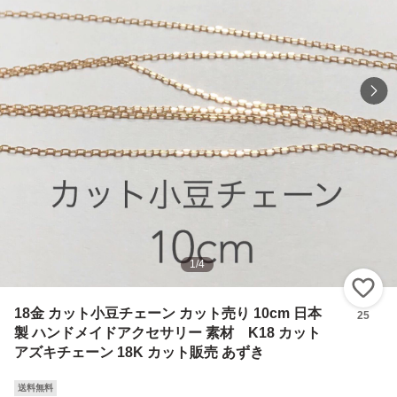
1
/
4
い
18金 カット小豆チェーン カット売り 10cm 日本
25
製 ハンドメイドアクセサリー 素材 K18 カット
アズキチェーン 18K カット販売 あずき
送料無料