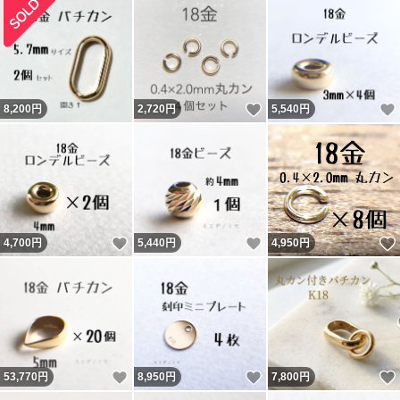
いいね！
8,200
円
2,720
円
5,540
円
いいね！
いいね！
4,700
円
5,440
円
4,950
円
いいね！
いいね！
53,770
円
8,950
円
7,800
円