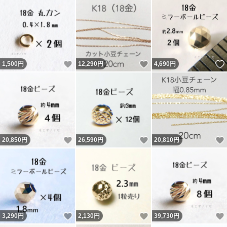
いいね！
いいね！
1,500
円
12,290
円
4,690
円
いいね！
いいね！
20,850
円
26,590
円
20,810
円
いいね！
いいね！
3,290
円
2,130
円
39,730
円