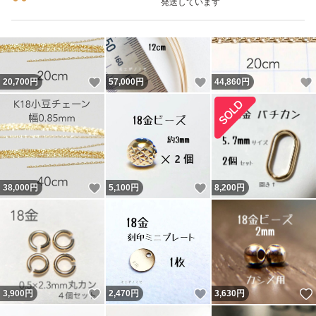
発送しています
いいね！
いいね！
20,700
円
57,000
円
44,860
円
いいね！
いいね！
38,000
円
5,100
円
8,200
円
いいね！
いいね！
3,900
円
2,470
円
3,630
円