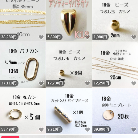
いいね！
いいね！
38,280
円
5,800
円
1,980
円
いいね！
いいね！
37,110
円
12,730
円
12,250
円
いいね！
いいね！
53,490
円
9,710
円
39,890
円