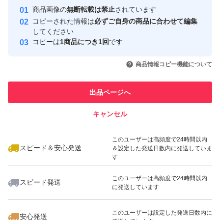
商品画像の
無断転載は禁止
されています
取引実績
コピーされた情報は
必ずご自身の商品に合わせて編集
してください
このユーザーはYahoo!フリマの取
コピーは
1商品につき1回
です
取引実績◯+
引を完了させた実績があります
いいね！
いいね！
40,380
円
164,550
円
11,050
円
商品情報コピー機能について
このユーザーは他フリマサービス
他フリマ実績◯+
での取引実績があります
出品ページへ
スピード&安心発送
キャンセル
※このバッジは実績に基づく表示であり、発送を保証しているものではあり
ません
いいね！
いいね！
24,530
円
73,650
円
136,280
円
このユーザーは高頻度で24時間以内
最大10%対象
スピード＆安心発送
＆設定した発送日数内に発送していま
す
このユーザーは高頻度で24時間以内
スピード発送
に発送しています
いいね！
いいね！
7,300
円
22,790
円
8,200
円
このユーザーは設定した発送日数内に
安心発送