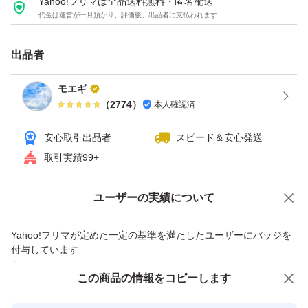
Yahoo!フリマは全品送料無料・匿名配送
代金は運営が一旦預かり、評価後、出品者に支払われます
出品者
モエギ
（
2774
）
本人確認済
安心取引出品者
スピード＆安心発送
取引実績99+
Yahoo!オークションで出品した商品のため一部機能は利用できません
ユーザーの実績について
価格の相談
商品への質問
Yahoo!フリマが定めた一定の基準を満たしたユーザーにバッジを
商品への質問からの値下げ交渉、不適切なカテゴリ変更依頼は禁止です
付与しています
安心取引出品者
この商品をみている人にオススメ
この商品の情報をコピーします
Yahoo!フリマの基準をクリアした安
安心取引出品者
心・安全なユーザーです