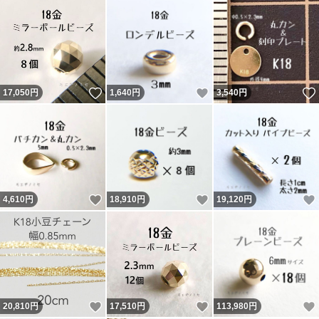
いいね！
いいね！
17,050
円
1,640
円
3,540
円
いいね！
いいね！
4,610
円
18,910
円
19,120
円
いいね！
いいね！
20,810
円
17,510
円
113,980
円