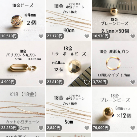
いいね！
いいね！
10,510
円
23,170
円
16,970
円
いいね！
いいね！
4,900
円
23,810
円
3,720
円
いいね！
いいね！
23,250
円
2,840
円
79,000
円