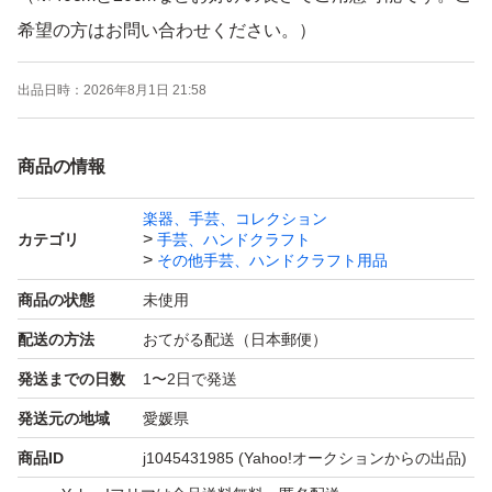
希望の方はお問い合わせください。）
出品日時：
2026年8月1日 21:58
基本的に交換や返品は受け付けません。 サイズなど詳細
確認はしっかりお願いします。
商品の情報
匿名 発送です。
楽器、手芸、コレクション
カテゴリ
手芸、ハンドクラフト
配達遅れや不着などありましても、こちらから代替品の発
その他手芸、ハンドクラフト用品
送などフォローは一切致しません。 ご心配な方は+400円
商品の状態
未使用
で宅急便コンパクトに変更可能です。 入札前にお知らせ
配送の方法
おてがる配送（日本郵便）
ください。 金額を修正して再出品いたします。
発送までの日数
1〜2日で発送
発送元の地域
愛媛県
商品ID
j1045431985
(Yahoo!オークションからの出品)