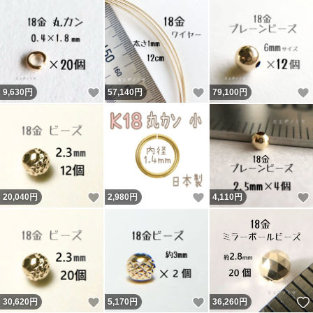
いいね！
いいね！
9,630
円
57,140
円
79,100
円
いいね！
いいね！
20,040
円
2,980
円
4,110
円
いいね！
いいね！
30,620
円
5,170
円
36,260
円