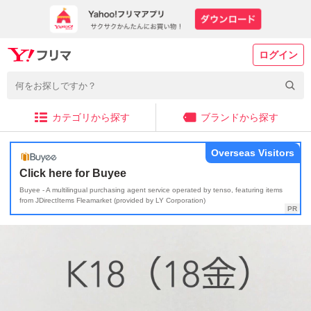
ログイン
カテゴリから探す
ブランドから探す
Overseas Visitors
Click here for Buyee
Buyee - A multilingual purchasing agent service operated by tenso, featuring items
from JDirectItems Fleamarket (provided by LY Corporation)