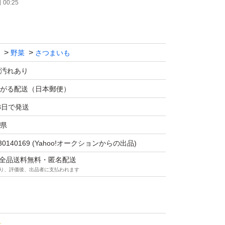
00:25
い熟成中のべにはるかをご賞味ください。
りでペタペタの感じまでではないものもござい
た感じも残っているべにはるかもございます。
野菜
さつまいも
汚れあり
 丸っこいLサイズ300グラム～500グラム程度
がる配送（日本郵便）
す。
3日で発送
県
、天ぷらやフライド、スイートポテトなどにど
30140169
(Yahoo!オークションからの出品)
マは全品送料無料・匿名配送
栽培したサツマイモを農家から直接発送いたし
り、評価後、出品者に支払われます
して950円ほど販売価格に含まれてご提供し
売価格についてはご理解いただけると幸いで