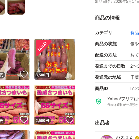
出品日時：
2026年5月17日 
6カ月ちょっとぐら
商品の情報
熟成状況によりけ
ます、ほっくりし
カテゴリ
食品
商品の状態
傷や
千葉県産 べにはるか
配送の方法
おて
のサイズになりま
発送までの日数
2〜
！
いいね！
円
3,500
円
発送元の地域
千葉
焼き芋、ふかし芋
商品ID
h12
うぞ。
Yahoo!フリ
千葉県北総地域で
代金は運営が一旦預か
ます。
送料＋梱包資材代と
！
いいね！
いいね！
円
2,500
円
出品者
ておりますので販
ひろりん
す。