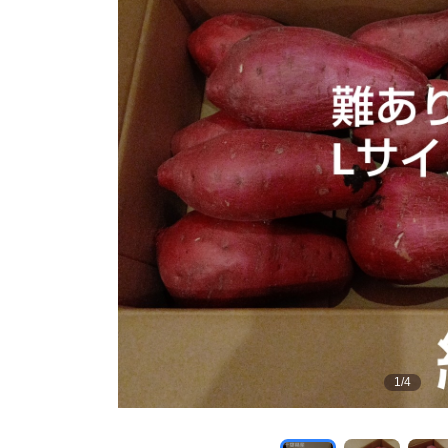
1
/
4