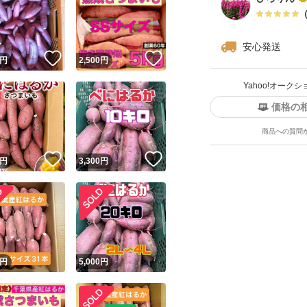
50年以上、サツマ
安心発送
！
いいね！
いいね！
円
2,500
円
ます。
Yahoo!オー
野菜の種類...さつ
価格の
さつまいもの品種・銘
商品への質問
いいね！
いいね！
円
3,300
円
！
円
5,000
円