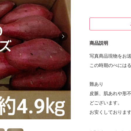
商品説明
写真商品現物をお
この時期のべには
難あり
皮脈、肌あれや形
どございます。
お安くしておりま
令和7年産