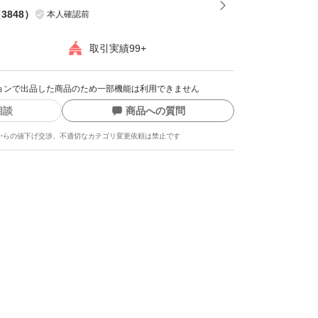
（
3848
）
本人確認前
イモ作っておりますので味には多少自信があり
取引実績99+
クションで出品した商品のため一部機能は利用できません
まいも・サツマイモ
相談
商品への質問
柄...べにはるか
からの値下げ交渉、不適切なカテゴリ変更依頼は禁止です