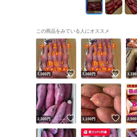
この商品をみている人にオススメ
いいね！
いいね
3,500
円
3,500
円
3,190
いいね！
いいね
2,300
円
1,100
円
2,500
最大10%対象