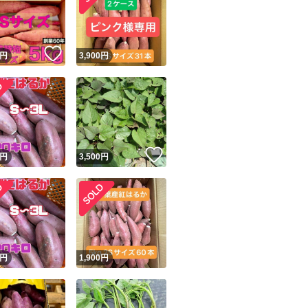
！
いいね！
円
3,900
円
ユーザーの実績について
！
いいね！
円
3,500
円
o!フリマが定めた一定の基準を満たしたユーザーにバッジを付与しています
出品者
この商品の情報をコピーします
取引出品者
Yahoo!フリマの基準をクリアした安心・安全なユーザーです
！
商品画像の
無断転載は禁止
されています
円
1,900
円
コピーされた情報は
必ずご自身の商品に合わせて編集
してください
コピーは
1商品につき1回
です
実績◯+
このユーザーはYahoo!フリマの取引を完了させた実績があり