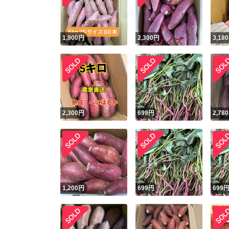
他フ
1,900
円
2,300
円
3,180
スピード
※このバッ
スピ
2,300
円
699
円
2,780
スピ
安心
1,200
円
699
円
699