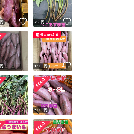
商品情報コピー機
リマ実績◯+
このユーザーは他フリマサービスでの取引実績があります
いいね！
いいね！
円
750
円
出品ページへ
&安心発送
最大10%対象
キャンセル
ジは実績に基づく表示であり、発送を保証しているものではありません
このユーザーは高頻度で24時間以内＆設定した発送日数内に
ード＆安心発送
ます
いいね！
円
1,900
円
ード発送
このユーザーは高頻度で24時間以内に発送しています
発送
このユーザーは設定した発送日数内に発送しています
円
5,000
円