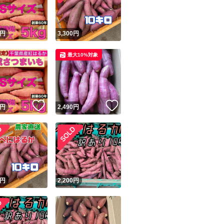
！
円
3,300
円
最大10%対象
！
いいね！
いいね！
円
2,490
円
！
円
2,200
円