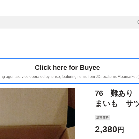
Click here for Buyee
ing agent service operated by tenso, featuring items from JDirectItems Fleamarket 
76 難あり
まいも サツ
送料無料
2,380
円