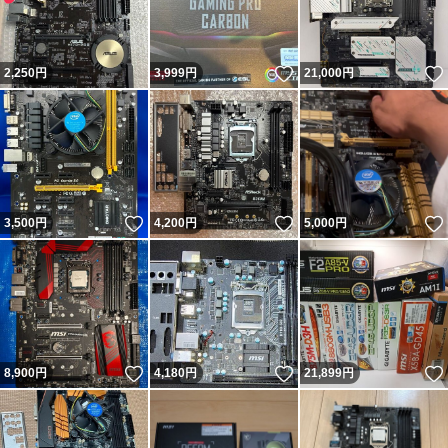
いいね！
2,250
円
3,999
円
21,000
円
いいね！
いいね！
3,500
円
4,200
円
5,000
円
いいね！
いいね！
8,900
円
4,180
円
21,899
円