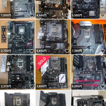
いいね！
いいね！
7,000
円
4,444
円
5,500
円
いいね！
いいね！
2,700
円
4,650
円
7,980
円
いいね！
2,370
円
3,800
円
6,000
円