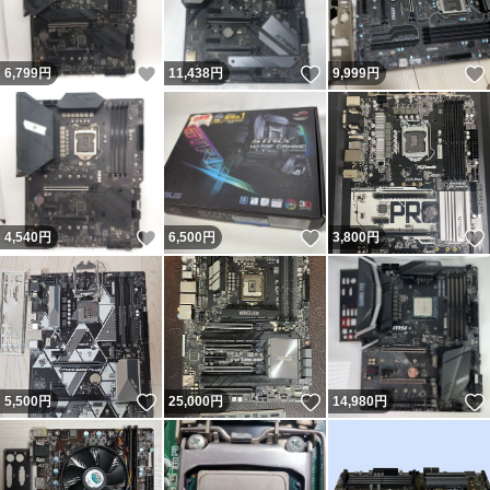
いいね！
いいね！
6,799
円
11,438
円
9,999
円
いいね！
いいね！
4,540
円
6,500
円
3,800
円
いいね！
いいね！
5,500
円
25,000
円
14,980
円