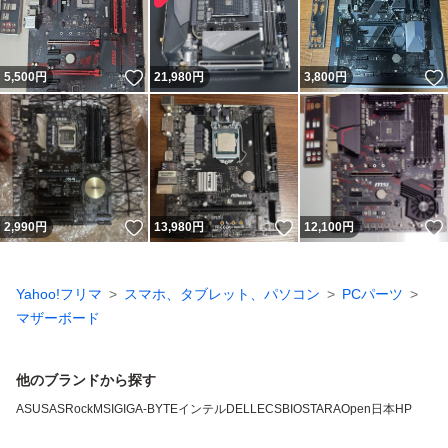
いいね！
5,500
円
21,980
円
3,800
円
いいね！
いいね！
2,990
円
13,980
円
12,100
円
Yahoo!フリマ
スマホ、タブレット、パソコン
PCパーツ
マザーボード
他のブランドから探す
ASUS
ASRock
MSI
GIGA-BYTE
インテル
DELL
ECS
BIOSTAR
AOpen
日本HP