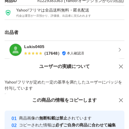
商品ID
h1229383363
(Yahoo!オークションからの出品)
ます。
Yahoo!フリマは全品送料無料・匿名配送
代金は運営が一旦預かり、評価後、出品者に支払われます
取引点数が非常に多くなっている関係上、ご挨拶等のメッ
セージへの返信及び評価につきましては省略させて頂く場
出品者
合がございますので、予めご了承下さい。
Lukis0405
領収書の発行は現在承っておりません。
（
17648
）
本人確認済
Yahoo!オークションで出品した商品のため一部機能は利用できません
ユーザーの実績について
価格の相談
商品への質問
Yahoo!フリマが定めた一定の基準を満たしたユーザーにバッジを
商品への質問からの値下げ交渉、不適切なカテゴリ変更依頼は禁止です
付与しています
安心取引出品者
この商品をみている人にオススメ
この商品の情報をコピーします
Yahoo!フリマの基準をクリアした安
安心取引出品者
心・安全なユーザーです
商品画像の
無断転載は禁止
されています
取引実績
コピーされた情報は
必ずご自身の商品に合わせて編集