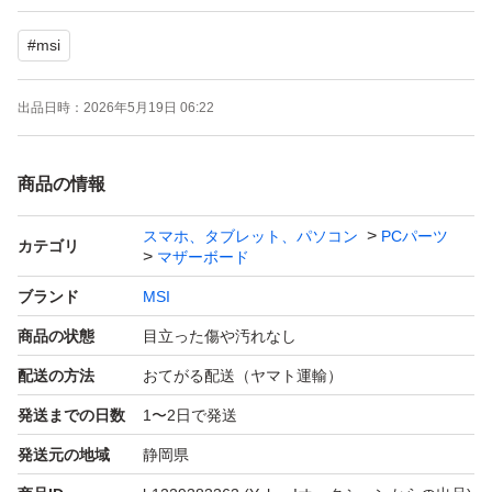
付属品はIOパネルのみとなります。
#
msi
精密機械につき、他の部品との相性による不具合等含め完
出品日時：
2026年5月19日 06:22
全な動作の保証は致しかねますので、予めご了承下さい。
神経質な方や完品をお求めの場合は、ご入札をお控え下さ
商品の情報
い。
また、中古品として入手したものとなりますので、正確な
スマホ、タブレット、パソコン
PCパーツ
カテゴリ
マザーボード
使用期間や用途等をご質問されましても、回答は致しかね
ますのでご理解の上、ご質問をお願い致します。
ブランド
MSI
商品の状態
目立った傷や汚れなし
落札後、24時間以内のお支払いが可能な方のみご入札を
配送の方法
おてがる配送（ヤマト運輸）
お願いします。
発送までの日数
1〜2日で発送
期限をお守り頂けない場合、購入の意思無しと判断し、落
発送元の地域
静岡県
札者都合にてお取引キャンセルとさせて頂く場合がござい