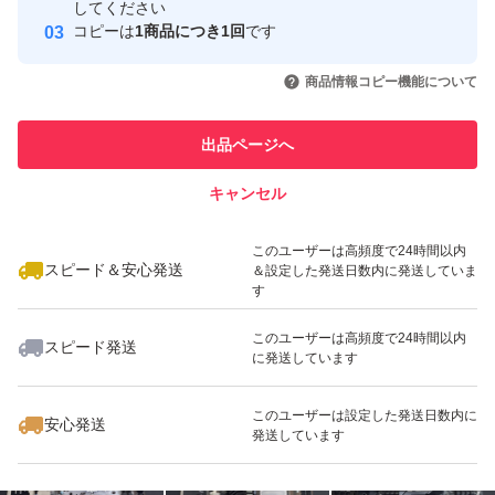
してください
このユーザーはYahoo!フリマの取
コピーは
1商品につき1回
です
取引実績◯+
引を完了させた実績があります
いいね！
いいね！
6,280
円
5,780
円
18,980
円
商品情報コピー機能について
このユーザーは他フリマサービス
他フリマ実績◯+
での取引実績があります
出品ページへ
スピード&安心発送
キャンセル
※このバッジは実績に基づく表示であり、発送を保証しているものではあり
ません
いいね！
いいね！
17,580
円
10,580
円
5,980
円
このユーザーは高頻度で24時間以内
スピード＆安心発送
＆設定した発送日数内に発送していま
す
このユーザーは高頻度で24時間以内
スピード発送
に発送しています
いいね！
いいね！
4,380
円
9,280
円
12,980
円
このユーザーは設定した発送日数内に
安心発送
発送しています