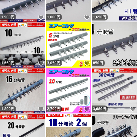
さい。 結局、追跡通り問題なく届いていたようです（ナ
いいね！
いいね！
1,900
円
1,000
円
1,650
円
ビの受取連絡有・ヤマトにも確認）。無責任呼ばわりされ
ましたが自身の責任は感じていないようで謝罪と評価変更
は無し。不当評価された私は被害者で非はありません。
記載内容を理解出来ない人（対応待てない人）は購入しな
いよう明記していますので手の打ちようがない異常者・無
いいね！
いいね！
1,650
円
3,050
円
850
円
分別者による八つ当たりです。9人目10人目の不当評価者
も現れましたが同じです。ヤフオクの評価返答を参照くだ
さい。 良い評価の割合0％（取引時0。新規ではない0。）
の11人目も対応拒否なので不当評価です。30円のネット
の持ち手に小さい傷があったとの事。 12人目は勝手に不
いいね！
いいね！
1,890
円
2,700
円
3,680
円
要連絡してきて返信が無いとの事。不要連絡に返信する必
要無いので不当評価です。 不足という事で悪いの件は不
足なく発送したのを明確に覚えています。記載内容無視で