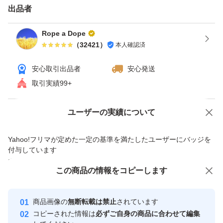
出品者
クーポン使える場合、使うとお得です。ヤフオクは「ゴー
ルドクーポン」。 月による場合ありますが週末（土・
Rope a Dope
（
32421
）
本人確認済
日）にもらえる事が多いです。 カテゴリ限定等、実施し
ていない場合ありますので期間・価格など条件の詳細は検
安心取引出品者
安心発送
索して確認してください。 獲得しないと使えませんので
取引実績99+
ご注意ください。
Yahoo!オークションで出品した商品のため一部機能は利用できません
ユーザーの実績について
【ゴールドクーポン獲得・使用手順】 ①クーポン獲得す
価格の相談
商品への質問
Yahoo!フリマが定めた一定の基準を満たしたユーザーにバッジを
る（今までと変わらなければ土・日にもらえます）。ヤフ
商品への質問からの値下げ交渉、不適切なカテゴリ変更依頼は禁止です
付与しています
オクゴールドクーポンで検索すれば出てきます。 オーク
安心取引出品者
この商品をみている人にオススメ
この商品の情報をコピーします
ションページの入札（今すぐ落札）ボタンの下に記載され
Yahoo!フリマの基準をクリアした安
安心取引出品者
ている所からも獲得出来るようです。 ②落札する（落札
心・安全なユーザーです
商品画像の
無断転載は禁止
されています
時の価格は変わりません）。 ③支払手続時にクーポンを
取引実績
コピーされた情報は
必ずご自身の商品に合わせて編集
選択する（値引きされていることを確認して支払）。