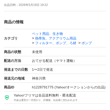
出品日時：
2026年5月19日 19:22
取引について（4、5つ目の画像）をご確認の上、入札・
購入ください。
商品の情報
L型ホースと取外し可の結束バンド添付します。 エアーコ
ック位置、角度は多少のバラツキあります（写真はサンプ
ペット用品、生き物
カテゴリ
熱帯魚、アクアリウム用品
ルですが ほぼ同等です）。 塩ビ管、ホースは部分的に印
フィルター、ポンプ、ろ材
ポンプ
字あります。
商品の状態
未使用
塩ビ管 外径 18mm。 エアーコック部は内径4mmのソフト
配送の方法
おてがる配送（ヤマト運輸）
チューブ（エアーホース、エアーチューブ）で接続可能で
発送までの日数
1〜2日で発送
す。 サイズは画像3を参照ください。
エアーコックはネジ締めしています。 キャップと共に接
発送元の地域
神奈川県
着はしていません。気になる場合は接着してください。
商品ID
h1228791775
(Yahoo!オークションからの出品)
複数または他の分岐数をご希望の場合は質問欄から要望く
Yahoo!フリマは全品送料無料・匿名配送
代金は運営が一旦預かり、評価後、出品者に支払われます
ださい。 可能であれば作成して出品します。
エアーストーン等、アクア用品いろいろ出品しています。