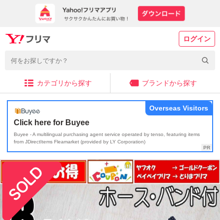
ログイン
カテゴリから探す
ブランドから探す
Overseas Visitors
Click here for Buyee
Buyee - A multilingual purchasing agent service operated by tenso, featuring items
from JDirectItems Fleamarket (provided by LY Corporation)