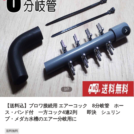
1
/
7
【送料込】ブロワ接続用 エアーコック 8分岐管 ホー
ス・バンド付 一方コック4連2列 即決 シュリン
プ・メダカ水槽のエアー分岐用に
送料無料