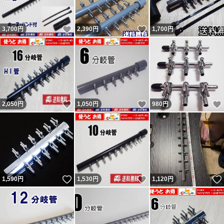
即評価で終了の者。普通の人は問題あれば即取引完了しな
いいね！
いいね！
3,700
円
2,390
円
1,700
円
いので嫌がらせと判断するのが普通。今までにない手を使
ってきたが今までの連中と同じ。 他のも記載内容無視の
異常者。
残念ながら数千人に一人くらいの割合で話が通じない異常
者が現れます。悪い評価をする事が目的（サクラ）と思わ
いいね！
いいね！
2,050
円
1,050
円
980
円
れる者が複数います。 ヤフーフリマからは不当評価への
私の返信コメントが閲覧出来ず、絶対に不公平なので載せ
ています。 私に非があれば反省・改善しますが、不当評
価には主張・反論します。かなり抑えて記載しています。
不当評価を気にせず購入していただいている皆様、ありが
いいね！
いいね！
1,590
円
1,530
円
1,120
円
とうございます。 どちらでもない評価も数件以外はコメ
ントと異なる不適当または誤評価です（9割以上がヤフー
フリマ購入者）。 ペイペイフリマ（現ヤフーフリマ）で