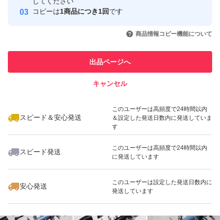
してください
このユーザーはYahoo!フリマの取
コピーは
1商品につき1回
です
取引実績◯+
初期不良（輸送事故含）時は対応後に評価お願いします。
引を完了させた実績があります
いいね！
いいね！
1,650
円
1,500
円
1,450
円
対応待てない急ぎで必要な方（即 悪い評価する方）は他
商品情報コピー機能について
最大10%対象
最大10%対象
このユーザーは他フリマサービス
で落札・購入してください。 問題あれば対応すると明記
他フリマ実績◯+
での取引実績があります
しているのに輸送事故でも即悪い評価する人達がいます
出品ページへ
スピード&安心発送
が、記載内容を理解出来ない方は絶対に購入しないでくだ
キャンセル
※このバッジは実績に基づく表示であり、発送を保証しているものではあり
さい。と記載しても現れています。 全て不当評価扱いで
ません
いいね！
いいね！
3,750
円
2,340
円
3,750
円
す。
このユーザーは高頻度で24時間以内
スピード＆安心発送
＆設定した発送日数内に発送していま
評価に悪いがありますが全て不当評価（イタズラ・八つ当
す
たり）です。気になる方は画像6と7と下記を参照くださ
このユーザーは高頻度で24時間以内
スピード発送
い。 『汚い』と即悪い評価してきた者が現れましたがエ
に発送しています
アーストーンが10個全て汚い（箱を開けるとジップ袋が
いいね！
いいね！
1,590
円
2,850
円
1,340
円
このユーザーは設定した発送日数内に
安心発送
茶色がかっていて破れていてストーンの砂とゴミが出てき
発送しています
た）との事ですが輸送中に落下など粗い扱いされればスト
ーンの砂は多少とれます。輸送事故（破損）であれば輸送