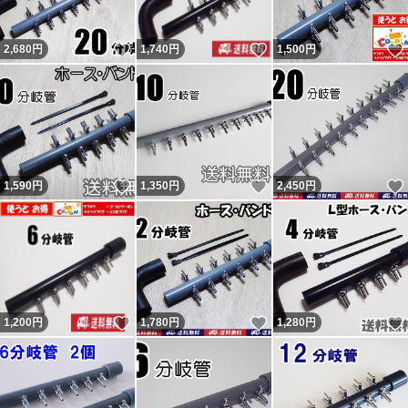
業者か私が対応となります。箱梱包での破損は輸送業者の
いいね！
いいね！
2,680
円
1,740
円
1,500
円
問題と思います。本当の話であれば。 問題あれば対応後
の評価依頼については「小学生しか守らなそうなルールは
小学生にのみに言えば。」と言ってくる者です。「大人数
で通報したらアカウント消えるらしいよ。」と脅しなのか
意味不明の事を言ってくる者です。
いいね！
いいね！
1,590
円
1,350
円
2,450
円
新たに『追跡すると配達済だがポストに無い』という事で
返金申請依頼・輸送業者に報告し対応しているのに不当評
価されました。私に非が無いのに理不尽な評価されれば相
応の評価するのは普通です。何故か「脅された」とコメン
トされていますが忠告です。 最新の評価コメントは反論
いいね！
いいね！
1,200
円
1,780
円
1,280
円
が出来ないようで論点が違います。私の返答は一部変更・
追記しているので同じではありません。フリマから閲覧の
方で気になる方はヤフオクからこの評価の返答を参照くだ