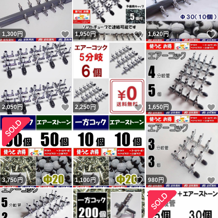
いいね！
いいね！
1,300
円
1,950
円
1,620
円
いいね！
いいね！
2,050
円
2,250
円
1,650
円
いいね！
3,750
円
1,100
円
980
円