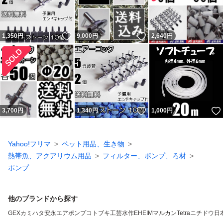
いいね！
いいね！
1,350
円
9,000
円
2,640
円
いいね！
3,700
円
1,340
円
1,000
円
Yahoo!フリマ
ペット用品、生き物
熱帯魚、アクアリウム用品
フィルター、ポンプ、ろ材
ポンプ
他のブランドから探す
GEX
カミハタ
安永エアポンプ
コトブキ工芸
水作
EHEIM
マルカン
Tetra
ニチドウ
日