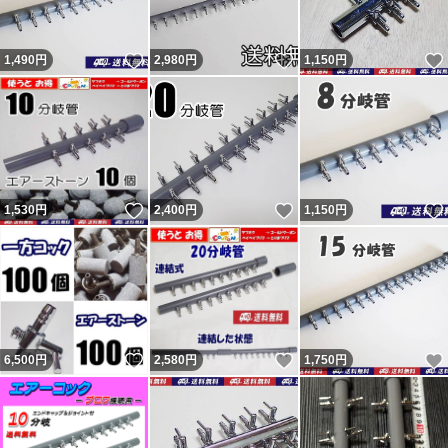
は問題なければ『普通（どちらでもない）』評価（コメン
いいね！
いいね！
1,490
トは良い取引が出来ました）をする人が多くて出品者から
円
2,980
円
1,150
円
不評だった為、『どちらでもない』の評価は2022年7月に
廃止されました。
落札後に即発送、翌日発送を要求してくる人が結構います
が事前に質問欄から確認するか他で購入してください。
いいね！
いいね！
1,530
円
2,400
円
1,150
円
主に支払手続から1～2、2～3日で発送と設定して出品
し、その通り発送しています。 翌日発送とならない場合
もあります。 勝手な要求通り発送しなかったから「気分
悪い」「誠実ではない」と悪い・どちらでもない 評価し
てきた異常者達がいたので記載しておきます。
いいね！
いいね！
6,500
円
2,580
円
1,750
円