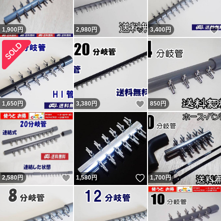
フリマ購入者）。 ペイペイフリマ（現ヤフーフリマ）で
いいね！
1,900
は問題なければ『普通（どちらでもない）』評価（コメン
円
2,980
円
3,400
円
トは良い取引が出来ました）をする人が多くて出品者から
不評だった為、『どちらでもない』の評価は2022年7月に
廃止されました。
落札後に即発送、翌日発送を要求してくる人が結構います
いいね！
1,650
円
3,380
円
850
円
が事前に質問欄から確認するか他で購入してください。
主に支払手続から1～2、2～3日で発送と設定して出品
し、その通り発送しています。 翌日発送とならない場合
もあります。 勝手な要求通り発送しなかったから「気分
悪い」「誠実ではない」と悪い・どちらでもない 評価し
いいね！
いいね！
2,580
円
1,580
円
1,700
円
てきた異常者達がいたので記載しておきます。