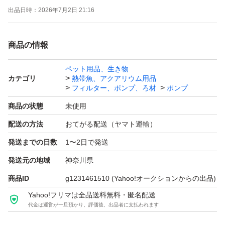
出品日時：
2026年7月2日 21:16
HI管（耐衝撃性硬質塩ビ管）。 黒と紺の間くらいの色で
す。 普通の塩ビ管でも出品しています（少し安いで
商品の情報
す）。
L型ホースと取外し可の結束バンド添付します。 エアーコ
ペット用品、生き物
カテゴリ
熱帯魚、アクアリウム用品
ック位置、角度は多少のバラツキあります（写真はサンプ
フィルター、ポンプ、ろ材
ポンプ
ルですが ほぼ同等です）。 塩ビ管、ホースは部分的に印
商品の状態
未使用
字あります。
配送の方法
おてがる配送（ヤマト運輸）
塩ビ管 外径 18mm。 エアーコック部は内径4mmのソフト
発送までの日数
1〜2日で発送
チューブ（エアーチューブ、エアーホース）で接続可能で
す。
発送元の地域
神奈川県
エアーコックはネジ締めしています。 キャップと共に接
商品ID
g1231461510
(Yahoo!オークションからの出品)
着はしていません。気になる場合は接着してください。
Yahoo!フリマは全品送料無料・匿名配送
代金は運営が一旦預かり、評価後、出品者に支払われます
複数または他の分岐数をご希望の場合は質問欄から要望く
ださい。 可能であれば作成して出品します。