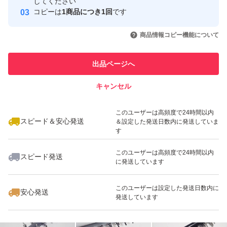
してください
このユーザーはYahoo!フリマの取
コピーは
1商品につき1回
です
取引実績◯+
を確認して支払）。
引を完了させた実績があります
いいね！
いいね！
1,590
円
2,850
円
2,340
円
初期不良（輸送事故含）時は対応後に評価お願いします。
商品情報コピー機能について
このユーザーは他フリマサービス
対応待てない急ぎで必要な方（即 悪い評価する方）は他
他フリマ実績◯+
での取引実績があります
で落札・購入してください。 問題あれば対応すると明記
出品ページへ
スピード&安心発送
しているのに輸送事故でも即悪い評価する人達がいます
キャンセル
※このバッジは実績に基づく表示であり、発送を保証しているものではあり
が、記載内容を理解出来ない方は絶対に購入しないでくだ
ません
いいね！
いいね！
1,280
円
1,500
円
1,900
円
さい。と記載しても現れています。 全て不当評価扱いで
このユーザーは高頻度で24時間以内
スピード＆安心発送
＆設定した発送日数内に発送していま
す。
す
評価に悪いがありますが全て不当評価（イタズラ・八つ当
このユーザーは高頻度で24時間以内
スピード発送
たり）です。気になる方は画像6と7と下記を参照くださ
に発送しています
い。 『汚い』と即悪い評価してきた者が現れましたがエ
いいね！
いいね！
1,740
円
1,640
円
2,680
円
このユーザーは設定した発送日数内に
安心発送
アーストーンが10個全て汚い（箱を開けるとジップ袋が
発送しています
茶色がかっていて破れていてストーンの砂とゴミが出てき
た）との事ですが輸送中に落下など粗い扱いされればスト