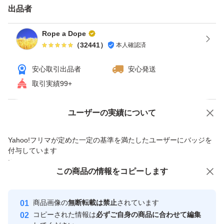
出品者
エアーストーン等、アクア用品いろいろ出品しています。
クーポン使える場合、使うとお得です。ヤフオクは「ゴー
Rope a Dope
（
32441
）
本人確認済
ルドクーポン」。 月による場合ありますが週末（土・
日）にもらえる事が多いです。 カテゴリ限定等、実施し
安心取引出品者
安心発送
ていない場合ありますので期間・価格など条件の詳細は検
取引実績99+
索して確認してください。 獲得しないと使えませんので
ご注意ください。
Yahoo!オークションで出品した商品のため一部機能は利用できません
ユーザーの実績について
【ゴールドクーポン獲得・使用手順】 ①クーポン獲得す
価格の相談
商品への質問
Yahoo!フリマが定めた一定の基準を満たしたユーザーにバッジを
る（今までと変わらなければ土・日にもらえます）。ヤフ
商品への質問からの値下げ交渉、不適切なカテゴリ変更依頼は禁止です
付与しています
オクゴールドクーポンで検索すれば出てきます。 ヤフオ
安心取引出品者
この商品をみている人にオススメ
この商品の情報をコピーします
クアプリやPCのオークションページの入札（今すぐ落
Yahoo!フリマの基準をクリアした安
安心取引出品者
札）ボタンの下に記載されている所からも獲得出来るよう
心・安全なユーザーです
商品画像の
無断転載は禁止
されています
です。 ②落札する（落札時の価格は変わりません）。 ③
取引実績
コピーされた情報は
必ずご自身の商品に合わせて編集
支払手続時にクーポンを選択する（値引きされていること