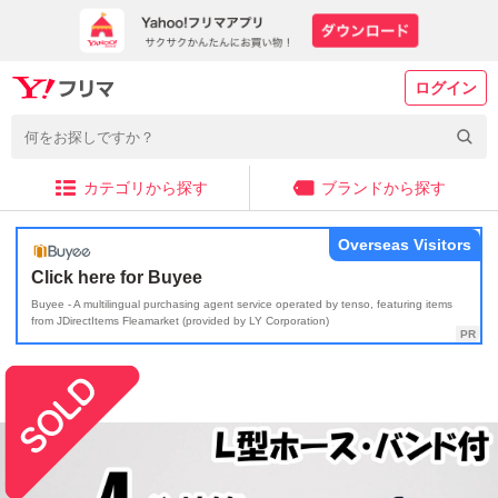
ログイン
カテゴリから探す
ブランドから探す
Overseas Visitors
Click here for Buyee
Buyee - A multilingual purchasing agent service operated by tenso, featuring items
from JDirectItems Fleamarket (provided by LY Corporation)