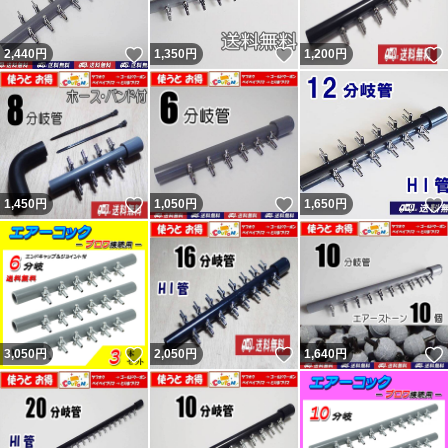
ーンの砂は多少とれます。輸送事故（破損）であれば輸送
いいね！
いいね！
2,440
円
1,350
円
1,200
円
業者か私が対応となります。箱梱包での破損は輸送業者の
問題と思います。本当の話であれば。 問題あれば対応後
の評価依頼については「小学生しか守らなそうなルールは
小学生にのみに言えば。」と言ってくる者です。「大人数
で通報したらアカウント消えるらしいよ。」と脅しなのか
いいね！
いいね！
1,450
円
1,050
円
1,650
円
意味不明の事を言ってくる者です。
新たに『追跡すると配達済だがポストに無い』という事で
返金申請依頼・輸送業者に報告し対応しているのに不当評
価されました。私に非が無いのに理不尽な評価されれば相
応の評価するのは普通です。何故か「脅された」とコメン
いいね！
いいね！
3,050
円
2,050
円
1,640
円
トされていますが忠告です。 最新の評価コメントは反論
が出来ないようで論点が違います。私の返答は一部変更・
追記しているので同じではありません。フリマから閲覧の