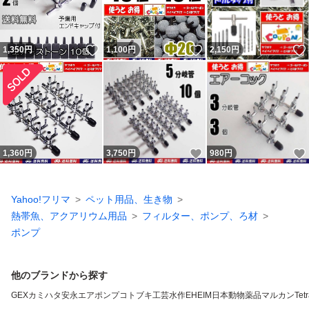
いいね！
いいね！
1,350
円
1,100
円
2,150
円
いいね！
1,360
円
3,750
円
980
円
Yahoo!フリマ
ペット用品、生き物
熱帯魚、アクアリウム用品
フィルター、ポンプ、ろ材
ポンプ
他のブランドから探す
GEX
カミハタ
安永エアポンプ
コトブキ工芸
水作
EHEIM
日本動物薬品
マルカン
Tet