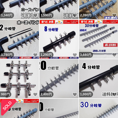
なく発送したのを明確に覚えています。記載内容無視で即
いいね！
いいね！
1,340
円
1,590
円
2,390
円
評価で終了の者。普通の人は問題あれば即取引完了しない
ので嫌がらせと判断するのが普通。今までにない手を使っ
てきたが今までの連中と同じ。 他のも記載内容無視の異
常者達。
残念ながら数千人に一人くらいの割合で話が通じない異常
いいね！
いいね！
1,780
円
1,290
円
3,680
円
者が現れます。悪い評価をする事が目的（サクラ）と思わ
れる者が複数います。 ヤフーフリマからは不当評価への
私の返信コメントが閲覧出来ず、絶対に不公平なので載せ
ています。 私に非があれば反省・改善しますが、不当評
価には主張・反論します。かなり抑えて記載しています。
いいね！
いいね！
980
円
2,400
円
1,000
円
不当評価を気にせず購入していただいている皆様、ありが
とうございます。 どちらでもない評価も数件以外はコメ
ントと異なる不適当または誤評価です（9割以上がヤフー