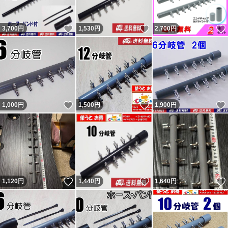
方で気になる方はヤフオクからこの評価の返答を参照くだ
いいね！
いいね！
3,700
円
1,530
円
2,700
円
さい。 結局、追跡通り問題なく届いていたようです（ナ
ビの受取連絡有・ヤマトにも確認）。無責任呼ばわりされ
ましたが自身の責任は感じていないようで謝罪と評価変更
は無し。不当評価された私は被害者で非はありません。
記載内容を理解出来ない人（対応待てない人）は購入しな
いいね！
いいね！
1,000
円
1,500
円
1,900
円
いよう明記していますので手の打ちようがない異常者・無
分別者による八つ当たりです。 9、10人目の不当評価者も
現れましたが同じです。ヤフオクの評価返答を参照くださ
い。 良い評価の割合0％（取引時0。新規ではない0。）の
11人目も対応拒否なので不当評価です。30円のネットの
いいね！
いいね！
1,120
円
1,440
円
1,640
円
持ち手に小さい傷があったとの事。 12人目は勝手に不要
連絡してきて返信が無いとの事。不要連絡に返信する必要
無いので不当評価です。 不足という事で悪いの件は不足