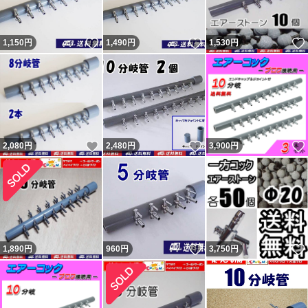
いいね！
いいね！
1,150
円
1,490
円
1,530
円
いいね！
いいね！
2,080
円
2,480
円
3,900
円
いいね！
1,890
円
960
円
3,750
円