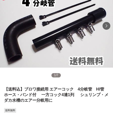
1
/
7
【送料込】ブロワ接続用 エアーコック 4分岐管 HI管
ホース・バンド付 一方コック4連1列 シュリンプ・メ
ダカ水槽のエアー分岐用に
送料無料