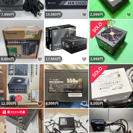
いいね！
いいね！
7,999
円
10,980
円
2,999
円
いいね！
いいね！
6,800
円
17,960
円
2,999
円
いいね！
いいね！
12,000
円
6,500
円
8,000
円
最大10%対象