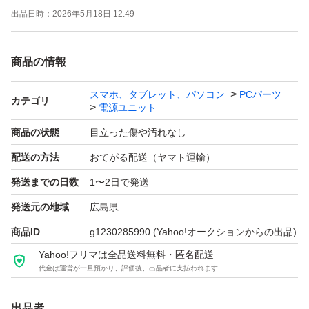
出品日時：
2026年5月18日 12:49
して発送いたします。
随時パソコンを解体して清掃・検品しています。 他にも
商品の情報
パソコンの主要構成部品を多数出品していますので 是
非、他の出品もご覧くださいませ。
スマホ、タブレット、パソコン
PCパーツ
カテゴリ
電源ユニット
商品の状態
目立った傷や汚れなし
配送の方法
おてがる配送（ヤマト運輸）
発送までの日数
1〜2日で発送
発送元の地域
広島県
商品ID
g1230285990
(Yahoo!オークションからの出品)
Yahoo!フリマは全品送料無料・匿名配送
代金は運営が一旦預かり、評価後、出品者に支払われます
出品者