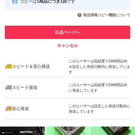
コピーは
1商品につき1回
です
取引実績◯+
引を完了させた実績があります
いいね！
4,380
円
3,980
円
4,580
円
商品情報コピー機能について
このユーザーは他フリマサービス
他フリマ実績◯+
での取引実績があります
出品ページへ
スピード&安心発送
キャンセル
※このバッジは実績に基づく表示であり、発送を保証しているものではあり
ません
いいね！
いいね！
4,180
円
3,500
円
5,780
円
このユーザーは高頻度で24時間以内
スピード＆安心発送
＆設定した発送日数内に発送していま
す
このユーザーは高頻度で24時間以内
スピード発送
に発送しています
いいね！
いいね！
5,500
円
6,200
円
1,999
円
このユーザーは設定した発送日数内に
安心発送
発送しています