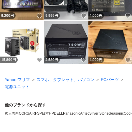
いいね！
いいね！
9,200
円
9,999
円
4,000
円
いいね！
いいね！
15,890
円
4,580
円
4,000
円
Yahoo!フリマ
スマホ、タブレット、パソコン
PCパーツ
電源ユニット
他のブランドから探す
玄人志向
CORSAIR
FSP
日本HP
DELL
Panasonic
Antec
Silver Stone
Seasonic
Cool