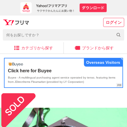
ログイン
カテゴリから探す
ブランドから探す
Overseas Visitors
Click here for Buyee
Buyee - A multilingual purchasing agent service operated by tenso, featuring items
from JDirectItems Fleamarket (provided by LY Corporation)