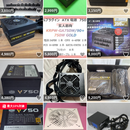
いいね！
3,600
円
2,999
円
3,150
円
いいね！
いいね！
4,980
円
5,800
円
8,000
円
いいね！
いいね！
4,380
円
4,980
円
9,200
円
最大10%対象