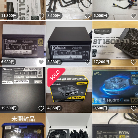
いいね！
いいね！
11,300
円
8,600
円
6,000
円
いいね！
いいね！
6,980
円
3,380
円
17,200
円
いいね！
19,500
円
4,850
円
9,500
円