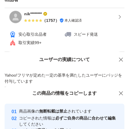
nik********
（
1757
）
本人確認済
安心取引出品者
スピード発送
取引実績99+
Yahoo!オークションで出品した商品のため一部機能は利用できません
ユーザーの実績について
価格の相談
商品への質問
Yahoo!フリマが定めた一定の基準を満たしたユーザーにバッジを
商品への質問からの値下げ交渉、不適切なカテゴリ変更依頼は禁止です
付与しています
安心取引出品者
この商品をみている人にオススメ
この商品の情報をコピーします
Yahoo!フリマの基準をクリアした安
安心取引出品者
心・安全なユーザーです
商品画像の
無断転載は禁止
されています
取引実績
コピーされた情報は
必ずご自身の商品に合わせて編集
してください
このユーザーはYahoo!フリマの取