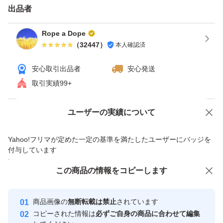
出品者
クーポン使える場合、使うとお得です。ヤフオクは「ゴー
ルドクーポン」。 月による場合ありますが週末（土・
Rope a Dope
（
32447
）
本人確認済
日）にもらえる事が多いです。 カテゴリ限定等、実施し
ていない場合ありますので期間・価格など条件の詳細は検
安心取引出品者
安心発送
索して確認してください。 クーポンもらえるサイトから
取引実績99+
獲得しないと使えませんのでご注意ください。 ペイペイ
フリマの週末とりまフリマクーポン(5%OFF)は終了した
Yahoo!オークションで出品した商品のため一部機能は利用できません
ユーザーの実績について
可能性高いです。
価格の相談
商品への質問
Yahoo!フリマが定めた一定の基準を満たしたユーザーにバッジを
【ゴールドクーポン獲得・使用手順】 ①クーポン獲得す
商品への質問からの値下げ交渉、不適切なカテゴリ変更依頼は禁止です
付与しています
る（今までと変わらなければ土・日にもらえます）。ヤフ
安心取引出品者
この商品をみている人にオススメ
この商品の情報をコピーします
オクゴールドクーポンで検索すれば出てきます。 ヤフオ
Yahoo!フリマの基準をクリアした安
安心取引出品者
クアプリやPCのオークションページの入札（今すぐ落
心・安全なユーザーです
商品画像の
無断転載は禁止
されています
札）ボタンの下に記載されている所からも獲得出来るよう
取引実績
コピーされた情報は
必ずご自身の商品に合わせて編集
です。 ②落札する（落札時の価格は変わりません）。 ③