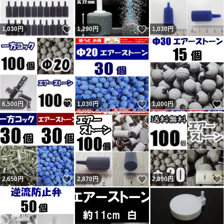
残念ながら数千人に一人くらいの割合で話が通じない異常
いいね！
いいね！
1,030
円
1,290
円
1,030
円
者が現れます。悪い評価をする事が目的（サクラ）と思わ
れる者が複数います。 ヤフーフリマからは不当評価への
私の返信コメントが閲覧出来ず、絶対に不公平なので載せ
ています。 私に非があれば反省・改善しますが、不当評
価には主張・反論します。かなり抑えて記載しています。
いいね！
いいね！
6,500
円
1,030
円
1,000
円
不当評価を気にせず購入していただいている皆様、ありが
とうございます。 どちらでもない評価も数件以外はコメ
ントと異なる不適当または誤評価です（9割以上がヤフー
フリマ購入者）。 ペイペイフリマ（現ヤフーフリマ）で
は問題なければ『普通（どちらでもない）』評価（コメン
いいね！
いいね！
2,650
円
2,870
円
2,890
円
トは良い取引が出来ました）をする人が多くて出品者から
不評だった為、『どちらでもない』の評価は2022年7月に
廃止されました。