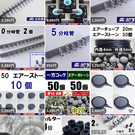
いいね！
3,390
円
9,490
円
1,000
円
いいね！
いいね！
2,480
円
950
円
1,700
円
いいね！
いいね！
1,260
円
3,890
円
1,480
円