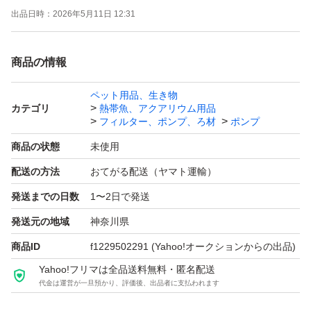
出品日時：
2026年5月11日 12:31
す。
Φ20～50ｍｍエアーストーンをナノバブルと謳っている
商品の情報
奈良県の出品者がいますが、その出品者の画像（20mmス
トーン）の通りナノバブルではありません。自ら嘘（不当
ペット用品、生き物
カテゴリ
熱帯魚、アクアリウム用品
表示）を証明していますのでご注意ください。 静音とも
フィルター、ポンプ、ろ材
ポンプ
記載していますが、音の大小はエアーストーンではなくポ
商品の状態
未使用
ンプからのエアー圧によるものです。
配送の方法
おてがる配送（ヤマト運輸）
初期不良（輸送事故含）時は対応後に評価お願いします。
発送までの日数
1〜2日で発送
対応待てない急ぎで必要な方（即 悪い評価する方）は他
で落札・購入してください。 問題あれば対応すると明記
発送元の地域
神奈川県
しているのに輸送事故でも即悪い評価する人達がいます
商品ID
f1229502291
(Yahoo!オークションからの出品)
が、記載内容を理解出来ない方は絶対に購入しないでくだ
Yahoo!フリマは全品送料無料・匿名配送
代金は運営が一旦預かり、評価後、出品者に支払われます
さい。と記載しても現れています。 全て不当評価扱いで
す。