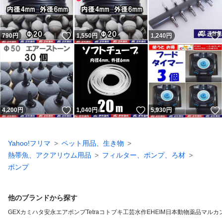
いいね！
790
円
1,550
円
1,240
円
いいね！
いいね！
4,200
円
1,040
円
5,930
円
Yahoo!フリマ
ペット用品、生き物
熱帯魚、アクアリウム用品
フィルター、ポンプ、ろ材
ポンプ
他のブランドから探す
GEX
カミハタ
安永エアポンプ
Tetra
コトブキ工芸
水作
EHEIM
日本動物薬品
マルカ