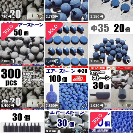
記載内容を理解出来ない人（対応待てない人）は購入しな
いいね！
いいね！
780
円
2,780
円
1,150
円
いよう明記していますので手の打ちようがない異常者・無
分別者による八つ当たりです。9、10人目の不当評価者も
現れましたが同じです。ヤフオク評価の返答を参照くださ
い。 良い評価の割合0％（取引時0。新規ではない0。）の
11人目も対応拒否なので不当評価です。30円のネットの
2,800
円
1,900
円
1,390
円
持ち手に小さい傷があったとの事。 12人目は勝手に不要
連絡してきて返信が無いとの事。不要連絡に返信する必要
無いので不当評価です。 不足という事で悪いの件は不足
なく発送したのを明確に覚えています。記載内容無視で即
評価で終了の者。普通の人は問題あれば即取引完了しない
いいね！
いいね！
5,400
円
2,860
円
1,030
円
ので嫌がらせと判断するのが普通。今までにない手を使っ
てきたが今までの連中と同じ。 他のも記載内容無視の異
常者達。