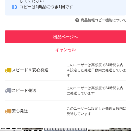
してください
このユーザーはYahoo!フリマの取
コピーは
1商品につき1回
です
取引実績◯+
支払手続時にクーポンを選択する（値引きされていること
引を完了させた実績があります
いいね！
いいね！
1,640
円
1,530
円
1,550
円
を確認して支払）。
商品情報コピー機能について
このユーザーは他フリマサービス
エアーコック等、アクア用品いろいろ出品しています。
他フリマ実績◯+
での取引実績があります
評価に悪いがありますが全て不当評価（イタズラ・八つ当
出品ページへ
スピード&安心発送
たり）です。気になる方は画像5と6と下記を参照くださ
キャンセル
※このバッジは実績に基づく表示であり、発送を保証しているものではあり
い。 『汚い』と即悪い評価してきた者が現れましたがエ
ません
いいね！
2,880
円
1,540
円
1,540
円
アーストーンが10個全て汚い（箱を開けるとジップ袋が
このユーザーは高頻度で24時間以内
スピード＆安心発送
＆設定した発送日数内に発送していま
茶色がかっていて破れていてストーンの砂とゴミが出てき
す
た）との事ですが輸送中に落下など粗い扱いされればスト
このユーザーは高頻度で24時間以内
スピード発送
ーンの砂は多少とれます。輸送事故（破損）であれば輸送
に発送しています
業者か私が対応となります。箱梱包での破損は輸送業者の
いいね！
いいね！
6,500
円
2,800
円
1,800
円
このユーザーは設定した発送日数内に
安心発送
問題と思います。本当の話であれば。 問題あれば対応後
発送しています
の評価依頼については「小学生しか守らなそうなルールは
小学生にのみに言えば。」と言ってくる者です。「大人数