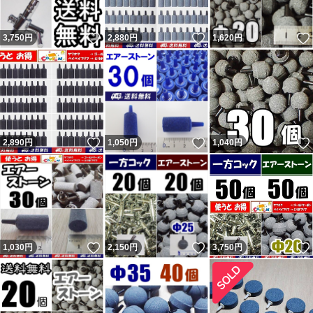
で通報したらアカウント消えるらしいよ。」と脅しなのか
いいね！
いいね！
3,750
円
2,880
円
1,620
円
意味不明の事を言ってくる者です。
新たに『追跡すると配達済だがポストに無い』という事で
返金申請依頼・輸送業者に報告し対応しているのに不当評
価されました。私に非が無いのに理不尽な評価されれば相
応の評価するのは普通です。何故か「脅された」とコメン
いいね！
いいね！
2,890
円
1,050
円
1,040
円
トされていますが忠告です。 最新の評価コメントは反論
が出来ないようで論点が違います。私の返答は一部変更・
追記しているので同じではありません。フリマから閲覧の
方で気になる方はヤフオクからこの評価の返答を参照くだ
さい。 結局、追跡通り問題なく届いていたようです（ナ
いいね！
いいね！
1,030
円
2,150
円
3,750
円
ビの受取連絡有・ヤマトにも確認）。無責任呼ばわりされ
ましたが自身の責任は感じていないようで謝罪と評価変更
は無し。不当評価された私は被害者で非はありません。