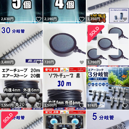
いいね！
いいね！
2,630
円
2,190
円
1,350
円
いいね！
いいね！
3,400
円
720
円
1,700
円
いいね！
いいね！
1,550
円
1,500
円
974
円