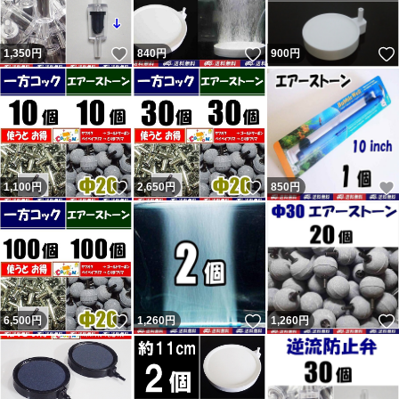
落札後に即発送、翌日発送を要求してくる人が結構います
いいね！
いいね！
1,350
が事前に質問欄から確認するか他で購入してください。
円
840
円
900
円
主に支払手続から1～2、2～3日で発送と設定して出品
し、その通り発送しています。 翌日発送とならない場合
もあります。 勝手な要求通り発送しなかったから「気分
悪い」「誠実ではない」と悪い・どちらでもない 評価し
いいね！
いいね！
1,100
円
2,650
円
850
円
てきた異常者達がいたので記載しておきます。
いいね！
いいね！
6,500
円
1,260
円
1,260
円