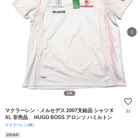
1
/
8
い
マクラーレン・メルセデス 2007支給品 シャツ X
21
XL 非売品 HUGO BOSS アロンソ ハミルトン
マクラーレン(車)
送料無料