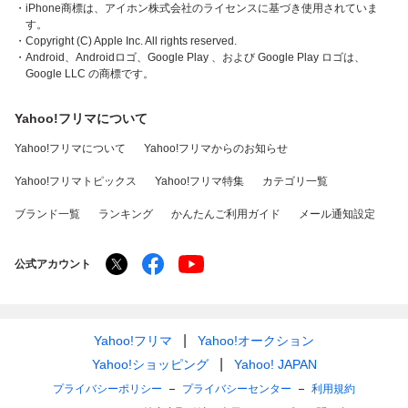
・iPhone商標は、アイホン株式会社のライセンスに基づき使用されていま
す。
・Copyright (C) Apple Inc. All rights reserved.
・Android、Androidロゴ、Google Play 、および Google Play ロゴは、
Google LLC の商標です。
Yahoo!フリマについて
Yahoo!フリマについて
Yahoo!フリマからのお知らせ
Yahoo!フリマトピックス
Yahoo!フリマ特集
カテゴリ一覧
ブランド一覧
ランキング
かんたんご利用ガイド
メール通知設定
公式アカウント
Yahoo!フリマ
Yahoo!オークション
Yahoo!ショッピング
Yahoo! JAPAN
プライバシーポリシー
プライバシーセンター
利用規約