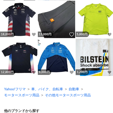
いいね！
いいね！
18,000
円
13,000
円
5,800
円
いいね！
いいね！
12,800
円
9,000
円
3,200
円
Yahoo!フリマ
車、バイク、自転車
自動車
モータースポーツ用品
その他モータースポーツ用品
他のブランドから探す