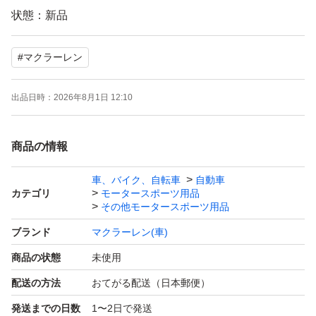
状態：新品
表記サイズ・実寸：XXL 身幅 62cm 着丈 73cm
#
マクラーレン
注意事項： チームスタッフ専用に作られた支給品にな
出品日時：
2026年8月1日 12:10
り、一般販売される市販品のレプリカウェア等とは保管方
法等が異なります。 状態を細かく気にされる方は入札を
商品の情報
お控えください。
落札後はノークレームノーリターンでお願いします。
車、バイク、自転車
自動車
カテゴリ
モータースポーツ用品
その他モータースポーツ用品
ブランド
マクラーレン(車)
商品の状態
未使用
配送の方法
おてがる配送（日本郵便）
発送までの日数
1〜2日で発送