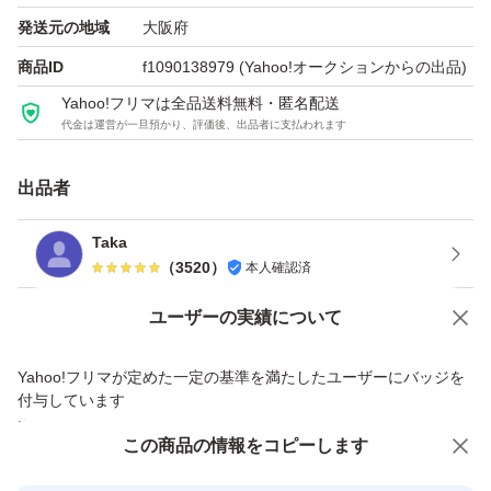
発送元の地域
大阪府
商品ID
f1090138979
(Yahoo!オークションからの出品)
Yahoo!フリマは全品送料無料・匿名配送
代金は運営が一旦預かり、評価後、出品者に支払われます
出品者
Taka
（
3520
）
本人確認済
Yahoo!オークションで出品した商品のため一部機能は利用できません
ユーザーの実績について
価格の相談
商品への質問
Yahoo!フリマが定めた一定の基準を満たしたユーザーにバッジを
商品への質問からの値下げ交渉、不適切なカテゴリ変更依頼は禁止です
付与しています
安心取引出品者
この商品をみている人にオススメ
この商品の情報をコピーします
Yahoo!フリマの基準をクリアした安
安心取引出品者