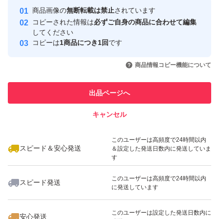
心・安全なユーザーです
商品画像の
無断転載は禁止
されています
取引実績
コピーされた情報は
必ずご自身の商品に合わせて編集
してください
このユーザーはYahoo!フリマの取
コピーは
1商品につき1回
です
取引実績◯+
引を完了させた実績があります
いいね！
いいね！
50,000
円
10,000
円
8,500
円
商品情報コピー機能について
このユーザーは他フリマサービス
他フリマ実績◯+
での取引実績があります
出品ページへ
スピード&安心発送
キャンセル
※このバッジは実績に基づく表示であり、発送を保証しているものではあり
ません
いいね！
いいね！
8,500
円
6,800
円
10,000
円
このユーザーは高頻度で24時間以内
スピード＆安心発送
＆設定した発送日数内に発送していま
す
このユーザーは高頻度で24時間以内
スピード発送
に発送しています
いいね！
いいね！
11,000
円
15,000
円
7,000
円
このユーザーは設定した発送日数内に
安心発送