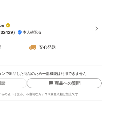
る場合は接着してください。
岐数をご希望の場合は質問欄からお問い合わせ
あれば作成して出品します。
pe
、ストレート）ご希望の場合は1個300円で同
（
32429
）
本人確認済
札前にお問い合わせください。まとめて別出品
者
安心発送
、他にもアクア用品出品しています。
合、使うとお得です。ヤフオクは「ゴールドク
クションで出品した商品のため一部機能は利用できません
る場合ありますが週末（土・日）にもらえる事
相談
商品への質問
ゴリ限定等、実施していない場合ありますので
からの値下げ交渉、不適切なカテゴリ変更依頼は禁止です
の詳細は検索して確認してください。 クーポ
から獲得しないと使えませんのでご注意くださ
マの週末とりまフリマクーポン(5%OFF)は終了
す。