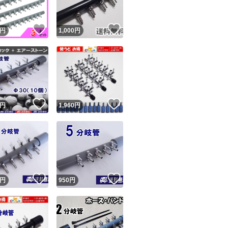
のネットの持ち手に
要連絡してきて返
！
いいね！
いいね！
円
1,000
円
ので不当評価です。
のを明確に覚えて
通の人は問題あれ
が普通。今までにな
のも記載内容無視
！
いいね！
いいね！
円
1,960
円
残念ながら数千人
れます。悪い評価
います。 ヤフーフ
覧出来ず、絶対に不
！
いいね！
いいね！
省・改善しますが
円
950
円
て記載しています。
皆様、ありがとうご