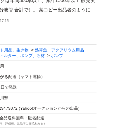
は年間300本以上、累計1500本以上 販売実
0分岐管 合計で）。 某コピー出品者のように
もクレームはお受けいたしません』という事は
17:15
ャップ1個、連結ジョイント1個付きです。 発送
 ジョイントをキャップに変更可能です（10分
ト用品、生き物
熱帯魚、アクアリウム用品
ィルター、ポンプ、ろ材
ポンプ
ます）ので その際は落札後10分以内に取引メ
依頼してください。
用
ら端まで約63cmになります。
がる配送（ヤマト運輸）
、角度は多少のバラツキあります（写真はサン
2日で発送
等です）。 塩ビ管は部分的に印字あります。
川県
m。 エアーコック部は内径4mmのソフトチュー
29479872
(Yahoo!オークションからの出品)
、エアーホース)で接続可能です。
マは全品送料無料・匿名配送
締めしています。 キャップと共に接着はして
り、評価後、出品者に支払われます