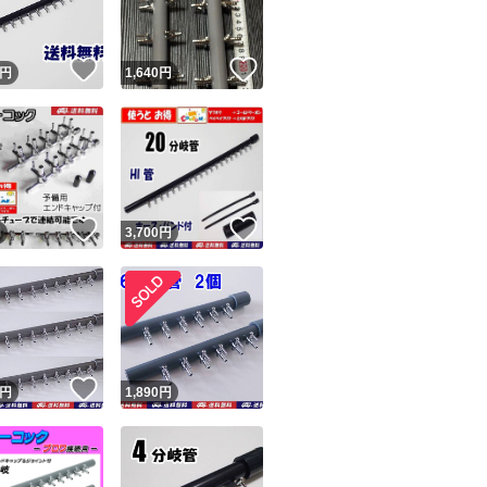
た。私に非が無い
普通です。何故か
！
いいね！
いいね！
す。 最新の評価コ
円
1,640
円
す。私の返答は一
ん。フリマから閲
返答を参照ください
す（ナビの受取連
！
いいね！
いいね！
円
3,700
円
ましたが自身の責
し。不当評価された
解出来ない人（対
すので手の打ちよ
す。9人目10人目
！
いいね！
円
1,890
円
クの評価返答を参照
規ではない0。）の