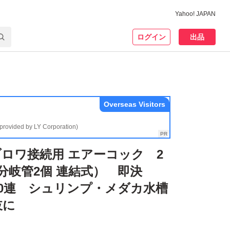
Yahoo! JAPAN
ログイン
出品
Overseas Visitors
(provided by LY Corporation)
ロワ接続用 エアーコック 2
0分岐管2個 連結式） 即決
0連 シュリンプ・メダカ水槽
岐に