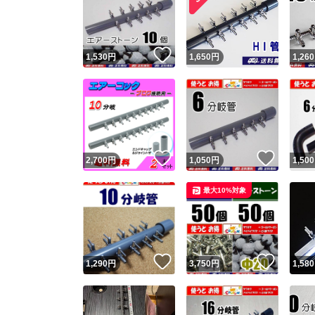
いいね！
1,530
円
1,650
円
1,260
いいね！
いいね
2,700
円
1,050
円
1,500
Yaho
最大10%対象
安心取引
安心
いいね！
いいね
1,290
円
3,750
円
1,580
取引実績
取引