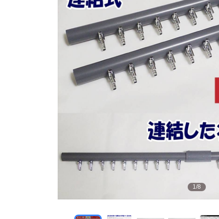
1
/
8