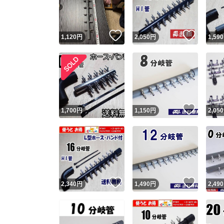
他フ
いいね！
いいね
1,120
円
2,050
円
1,590
スピード
※このバッ
スピ
いいね
1,700
円
1,150
円
2,050
スピ
安心
いいね！
いいね
2,340
円
1,490
円
2,490