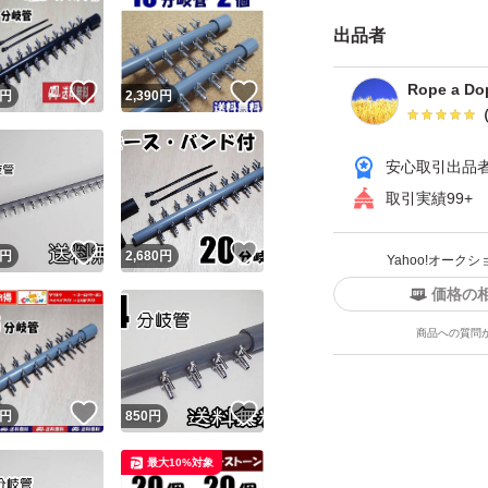
いません。気にな
出品者
複数または他の分
ください。 可能で
Rope a Do
！
いいね！
いいね！
円
2,390
円
接続ホース（Ｌ字型
梱可能ですので 入
安心取引出品
します。
取引実績99+
エアーストーン等
クーポン使える場
！
いいね！
いいね！
円
2,680
円
Yahoo!オー
ーポン」。 月によ
価格の
が多いです。 カテ
商品への質問
期間・価格など条件
ンもらえるサイト
！
いいね！
いいね！
円
850
円
い。 ペイペイフリ
した可能性高いで
最大10%対象