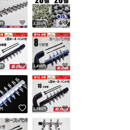
【ゴールドクーポン
でと変わらなけれ
ーポンで検索すれば
いいね！
いいね！
円
2,150
円
すぐ落札）ボタン
です。 ②落札する
時にクーポンを選
払）。
ユーザーの実績について
！
いいね！
いいね！
取引について（5、
円
1,450
円
さい。 初期不良（
o!フリマが定めた一定の基準を満たしたユーザーにバッジを付与しています
出品者
対応待てない急ぎで
この商品の情報をコピーします
購入してください。
取引出品者
Yahoo!フリマの基準をクリアした安心・安全なユーザーです
事故でも即悪い評
！
いいね！
いいね！
商品画像の
無断転載は禁止
されています
円
1,740
円
い方は絶対に購入
コピーされた情報は
必ずご自身の商品に合わせて編集
してください
す。 全て不当評価
コピーは
1商品につき1回
です
実績◯+
このユーザーはYahoo!フリマの取引を完了させた実績があり