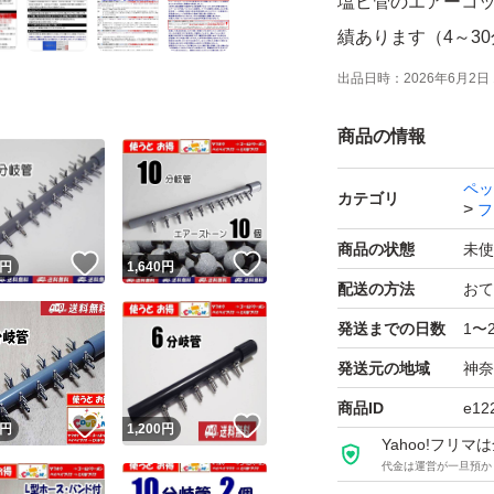
塩ビ管のエアーコック
績あります（4～3
『如何なる理由で
出品日時：
2026年6月2日 
ありません。
商品の情報
10分岐管2個、キ
時は連結しません。
ペッ
カテゴリ
フ
岐管2個として使え
ッセージより変更
商品の状態
未使
！
いいね！
いいね！
円
1,640
円
連結時の長さは端か
配送の方法
おて
エアーコック位置
発送までの日数
1〜
プルですが ほぼ同
発送元の地域
神奈
塩ビ管 外径 18m
商品ID
e12
！
いいね！
いいね！
ブ(エアーチューブ
円
1,200
円
Yahoo!フリ
エアーコックはネジ
代金は運営が一旦預か