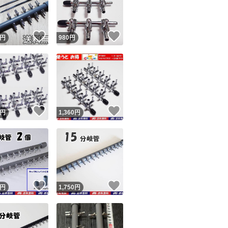
評価に悪いがあり
商品情報コピー機
です。気になる方は
リマ実績◯+
このユーザーは他フリマサービスでの取引実績があります
即悪い評価してきた
！
いいね！
いいね！
円
980
円
出品ページへ
汚い（箱を開ける
&安心発送
キャンセル
ーンの砂とゴミが
ジは実績に基づく表示であり、発送を保証しているものではありません
扱いされればスト
このユーザーは高頻度で24時間以内＆設定した発送日数内に
ード＆安心発送
ます
あれば輸送業者か
！
いいね！
いいね！
円
1,360
円
者の問題と思います
ード発送
このユーザーは高頻度で24時間以内に発送しています
価依頼については
みに言えば。」と
ウント消えるらし
発送
このユーザーは設定した発送日数内に発送しています
る者です。
！
いいね！
いいね！
円
1,750
円
新たに『追跡する
請依頼・輸送業者