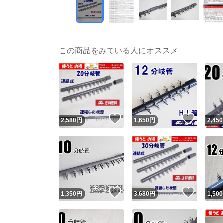
この商品をみている人にオススメ
いいね！
いいね
2,580
円
1,650
円
2,450
いいね！
いいね
1,350
円
3,680
円
1,500