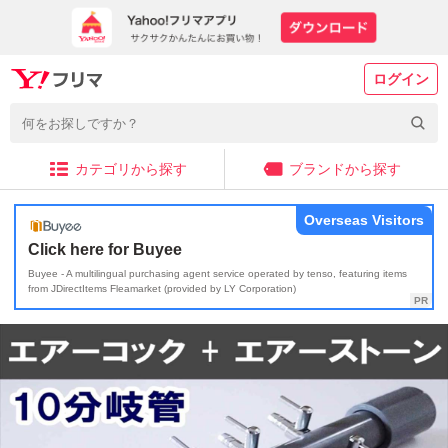
ログイン
カテゴリから探す
ブランドから探す
Overseas Visitors
Click here for Buyee
Buyee - A multilingual purchasing agent service operated by tenso, featuring items
from JDirectItems Fleamarket (provided by LY Corporation)