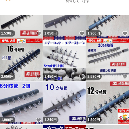
発送しています
ーンの砂は多少とれます。輸送事故（破損）であれば輸送
業者か私が対応となります。箱梱包での破損は輸送業者の
問題と思います。本当の話であれば。 問題あれば対応後
いいね！
いいね！
1,530
円
1,050
円
1,900
円
の評価依頼については「小学生しか守らなそうなルールは
小学生にのみに言えば。」と言ってくる者です。「大人数
で通報したらアカウント消えるらしいよ。」と脅しなのか
意味不明の事を言ってくる者です。
新たに『追跡すると配達済だがポストに無い』という事で
いいね！
いいね！
2,050
円
1,450
円
2,580
円
返金申請依頼・輸送業者に報告し対応しているのに不当評
価されました。私に非が無いのに理不尽な評価されれば相
応の評価するのは普通です。何故か「脅された」とコメン
トされていますが忠告です。 最新の評価コメントは反論
が出来ないようで論点が違います。私の返答は一部変更・
いいね！
いいね！
1,900
円
1,240
円
1,500
円
追記しているので同じではありません。フリマから閲覧の