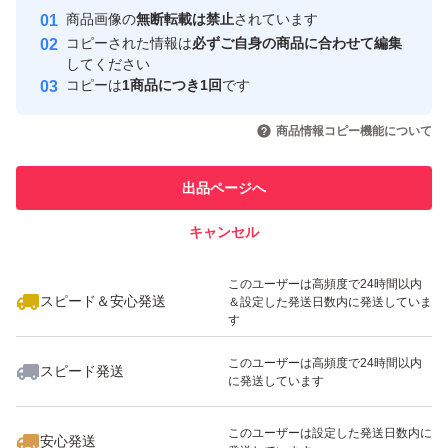
商品画像の
無断転載は禁止
されています
取引について（4、5つ目の画像）をご確認の上、入札・
取引実績
コピーされた情報は
必ずご自身の商品に合わせて編集
購入ください。 初期不良（輸送事故含）時は対応後に評
してください
このユーザーはYahoo!フリマの取
コピーは
1商品につき1回
です
取引実績◯+
価お願いします。 対応待てない急ぎで必要な方（即 悪い
引を完了させた実績があります
いいね！
いいね！
1,640
円
1,730
円
3,400
円
評価する方）は他で落札・購入してください。 問題あれ
商品情報コピー機能について
このユーザーは他フリマサービス
ば対応すると明記しているのに輸送事故でも即悪い評価す
他フリマ実績◯+
での取引実績があります
る人達がいますが、記載内容を理解出来ない方は絶対に購
出品ページへ
スピード&安心発送
入しないでください。と記載しても現れています。 全て
キャンセル
※このバッジは実績に基づく表示であり、発送を保証しているものではあり
不当評価扱いです。
ません
いいね！
いいね！
3,680
円
1,530
円
2,480
円
評価に悪いがありますが全て不当評価（イタズラ・八つ当
このユーザーは高頻度で24時間以内
スピード＆安心発送
＆設定した発送日数内に発送していま
たり）です。気になる方は画像6と7と下記を参照くださ
す
い。 『汚い』と即悪い評価してきた者が現れましたがエ
このユーザーは高頻度で24時間以内
スピード発送
アーストーンが10個全て汚い（箱を開けるとジップ袋が
に発送しています
茶色がかっていて破れていてストーンの砂とゴミが出てき
いいね！
いいね！
2,390
円
1,350
円
2,440
円
このユーザーは設定した発送日数内に
安心発送
た）との事ですが輸送中に落下など粗い扱いされればスト