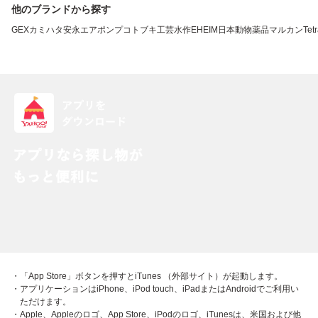
他のブランドから探す
GEX
カミハタ
安永エアポンプ
コトブキ工芸
水作
EHEIM
日本動物薬品
マルカン
Tet
・「App Store」ボタンを押すとiTunes （外部サイト）が起動します。
・アプリケーションはiPhone、iPod touch、iPadまたはAndroidでご利用い
ただけます。
・Apple、Appleのロゴ、App Store、iPodのロゴ、iTunesは、米国および他