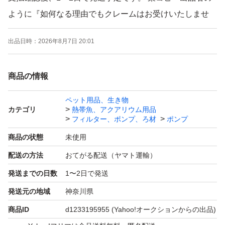
ように『如何なる理由でもクレームはお受けいたしませ
ん』という事はありません。
出品日時：
2026年8月7日 20:01
塩ビ管のエアーコックは年間300本以上、累計2000本以上
販売実績あります（4～30分岐管 合計で）。
商品の情報
エアーストーンはΦ30になります。 エアーコック位置、
角度は多少のバラツキあります（写真はサンプルですが
ペット用品、生き物
カテゴリ
熱帯魚、アクアリウム用品
ほぼ同等です）。 塩ビ管は部分的に印字あります。
フィルター、ポンプ、ろ材
ポンプ
塩ビ管 外径 18mm。 エアーコック部は内径4mmのエアー
商品の状態
未使用
ホース（ソフトチューブ）で接続可能です。
配送の方法
おてがる配送（ヤマト運輸）
エアーコックはネジ締めしています。 キャップと共に接
発送までの日数
1〜2日で発送
着はしていません。気になる場合は接着してください。
複数または他の分岐数をご希望の場合は質問欄から要望く
発送元の地域
神奈川県
ださい。 可能であれば作成して出品します。 接続ホース
商品ID
d1233195955
(Yahoo!オークションからの出品)
付でも出品しています。