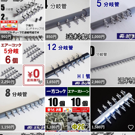
フリマ購入者）。 ペイペイフリマ（現ヤフーフリマ）で
は問題なければ『普通（どちらでもない）』評価（コメン
トは良い取引が出来ました）をする人が多くて出品者から
いいね！
いいね！
960
不評だった為、『どちらでもない』の評価は2022年7月に
円
850
円
1,000
円
廃止されました。
落札後に即発送、翌日発送を要求してくる人が結構います
が事前に質問欄から確認するか他で購入してください。
主に支払手続から1～2、2～3日で発送と設定して出品
いいね！
いいね！
2,250
円
1,650
円
2,980
円
し、その通り発送しています。 翌日発送とならない場合
もあります。 勝手な要求通り発送しなかったから「気分
悪い」「誠実ではない」と悪い・どちらでもない 評価し
てきた異常者達がいたので記載しておきます。
特定商取引法に基づく表記 は自己紹介欄に記載有。 質問
いいね！
いいね！
1,150
円
1,100
円
1,580
円
はオークションの『出品者への質問』からしてください。