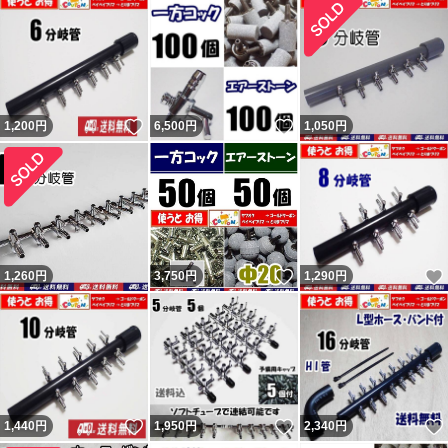
いいね！
いいね！
1,200
円
6,500
円
1,050
円
いいね！
1,260
円
3,750
円
1,290
円
いいね！
いいね！
1,440
円
1,950
円
2,340
円