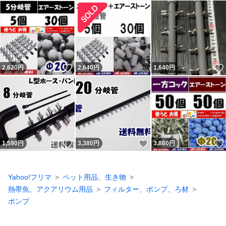
いいね！
2,620
円
2,640
円
1,640
円
いいね！
いいね！
1,590
円
3,380
円
3,860
円
Yahoo!フリマ
ペット用品、生き物
熱帯魚、アクアリウム用品
フィルター、ポンプ、ろ材
ポンプ