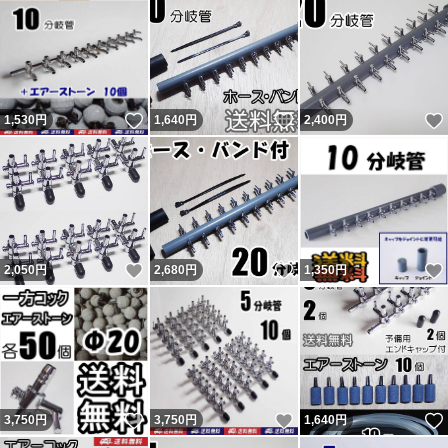
足なく発送したのを明確に覚えています。記載内容無視で
即評価で終了の者。普通の人は問題あれば即取引完了しな
いので嫌がらせと判断するのが普通。今までにない手を使
いいね！
いいね！
1,530
円
1,640
円
2,400
円
ってきたが今までの連中と同じ。 他のも記載内容無視の
異常者達。
残念ながら数千人に一人くらいの割合で話が通じない異常
者が現れます。悪い評価をする事が目的（サクラ）と思わ
れる者が複数います。 ヤフーフリマからは不当評価への
いいね！
いいね！
2,050
円
2,680
円
1,350
円
私の返信コメントが閲覧出来ず、絶対に不公平なので載せ
ています。 私に非があれば反省・改善しますが、不当評
価には主張・反論します。かなり抑えて記載しています。
不当評価を気にせず購入していただいている皆様、ありが
とうございます。 どちらでもない評価も数件以外はコメ
いいね！
いいね！
3,750
円
3,750
円
1,640
円
ントと異なる不適当または誤評価です（9割以上がヤフー