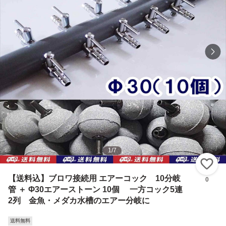
1
/
7
い
【送料込】ブロワ接続用 エアーコック 10分岐
0
管 ＋ Φ30エアーストーン 10個 一方コック5連
2列 金魚・メダカ水槽のエアー分岐に
送料無料