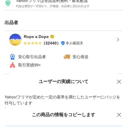
Yahoo!フリマは全品送料無料・匿名配送
代金は運営が一旦預かり、評価後、出品者に支払われます
エアーストーン等、アクア用品いろいろ出品しています。
クーポン使える場合、使うとお得です。ヤフオクは「ゴー
出品者
ルドクーポン」。 月による場合ありますが週末（土・
日）にもらえる事が多いです。 カテゴリ限定等、実施し
Rope a Dope
（
32440
）
本人確認済
ていない場合ありますので期間・価格など条件の詳細は検
索して確認してください。 獲得しないと使えませんので
安心取引出品者
安心発送
ご注意ください。
取引実績99+
【ゴールドクーポン獲得・使用手順】 ①クーポン獲得す
る（今までと変わらなければ土・日にもらえます）。ヤフ
Yahoo!オークションで出品した商品のため一部機能は利用できません
ユーザーの実績について
オクゴールドクーポンで検索すれば出てきます。 オーク
価格の相談
商品への質問
Yahoo!フリマが定めた一定の基準を満たしたユーザーにバッジを
ションページの入札（今すぐ落札）ボタンの下に記載され
商品への質問からの値下げ交渉、不適切なカテゴリ変更依頼は禁止です
付与しています
ている所からも獲得出来るようです。 ②落札する（落札
安心取引出品者
この商品をみている人にオススメ
この商品の情報をコピーします
時の価格は変わりません）。 ③支払手続時にクーポンを
Yahoo!フリマの基準をクリアした安
安心取引出品者
選択する（値引きされていることを確認して支払）。
心・安全なユーザーです