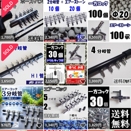
いいね！
1,700
円
2,340
円
6,500
円
いいね！
1,650
円
2,150
円
1,000
円
いいね！
いいね！
976
円
1,340
円
1,820
円