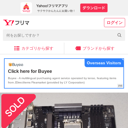
ログイン
カテゴリから探す
ブランドから探す
Overseas Visitors
Click here for Buyee
Buyee - A multilingual purchasing agent service operated by tenso, featuring items
from JDirectItems Fleamarket (provided by LY Corporation)