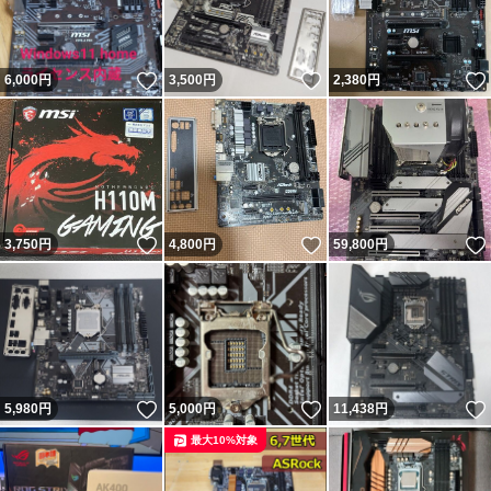
いいね！
いいね！
6,000
円
3,500
円
2,380
円
いいね！
いいね！
3,750
円
4,800
円
59,800
円
いいね！
いいね！
5,980
円
5,000
円
11,438
円
最大10%対象