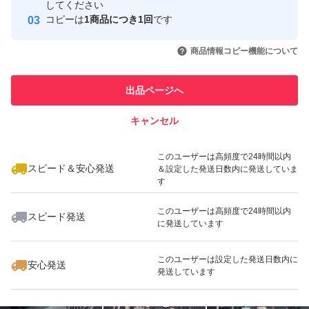
してください
このユーザーはYahoo!フリマの取
コピーは
1商品につき1回
です
取引実績◯+
引を完了させた実績があります
いいね！
いいね！
9,280
円
5,980
円
18,980
円
商品情報コピー機能について
このユーザーは他フリマサービス
他フリマ実績◯+
での取引実績があります
出品ページへ
スピード&安心発送
キャンセル
※このバッジは実績に基づく表示であり、発送を保証しているものではあり
ません
いいね！
いいね！
10,980
円
6,280
円
17,580
円
このユーザーは高頻度で24時間以内
スピード＆安心発送
＆設定した発送日数内に発送していま
す
このユーザーは高頻度で24時間以内
スピード発送
に発送しています
いいね！
いいね！
5,780
円
12,980
円
4,380
円
このユーザーは設定した発送日数内に
安心発送
発送しています