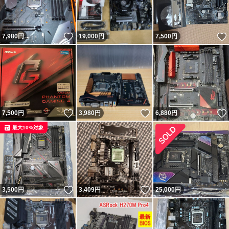
いいね！
7,980
円
19,000
円
7,500
円
いいね！
いいね！
7,500
円
3,980
円
6,880
円
最大10%対象
いいね！
いいね！
3,500
円
3,409
円
25,000
円