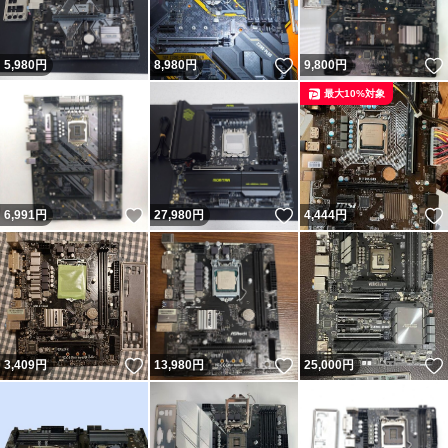
いいね！
5,980
円
8,980
円
9,800
円
最大10%対象
いいね！
いいね！
6,991
円
27,980
円
4,444
円
いいね！
いいね！
3,409
円
13,980
円
25,000
円