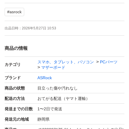
付属品はIOパネルのみとなります。
#
asrock
精密機械につき、他の部品との相性による不具合等含め完
出品日時：
2026年5月27日 10:53
全な動作の保証は致しかねますので、予めご了承下さい。
神経質な方や完品をお求めの場合は、ご入札をお控え下さ
商品の情報
い。
また、中古品として入手したものとなりますので、正確な
スマホ、タブレット、パソコン
PCパーツ
カテゴリ
マザーボード
使用期間や用途等をご質問されましても、回答は致しかね
ますのでご理解の上、ご質問をお願い致します。
ブランド
ASRock
商品の状態
目立った傷や汚れなし
落札後、24時間以内のお支払いが可能な方のみご入札を
配送の方法
おてがる配送（ヤマト運輸）
お願いします。
発送までの日数
1〜2日で発送
期限をお守り頂けない場合、購入の意思無しと判断し、落
発送元の地域
静岡県
札者都合にてお取引キャンセルとさせて頂く場合がござい