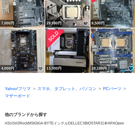
いいね！
いいね！
7,000
円
29,990
円
6,500
円
いいね！
4,000
円
13,500
円
20,100
円
Yahoo!フリマ
スマホ、タブレット、パソコン
PCパーツ
マザーボード
他のブランドから探す
ASUS
ASRock
MSI
GIGA-BYTE
インテル
DELL
ECS
BIOSTAR
日本HP
AOpen