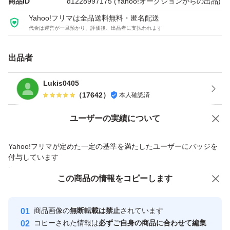
商品ID
d1228997175
(Yahoo!オークションからの出品)
ます。
Yahoo!フリマは全品送料無料・匿名配送
代金は運営が一旦預かり、評価後、出品者に支払われます
取引点数が非常に多くなっている関係上、ご挨拶等のメッ
セージへの返信及び評価につきましては省略させて頂く場
出品者
合がございますので、予めご了承下さい。
Lukis0405
領収書の発行は現在承っておりません。
（
17642
）
本人確認済
Yahoo!オークションで出品した商品のため一部機能は利用できません
ユーザーの実績について
価格の相談
商品への質問
Yahoo!フリマが定めた一定の基準を満たしたユーザーにバッジを
商品への質問からの値下げ交渉、不適切なカテゴリ変更依頼は禁止です
付与しています
安心取引出品者
この商品をみている人にオススメ
この商品の情報をコピーします
Yahoo!フリマの基準をクリアした安
安心取引出品者
心・安全なユーザーです
商品画像の
無断転載は禁止
されています
取引実績
コピーされた情報は
必ずご自身の商品に合わせて編集