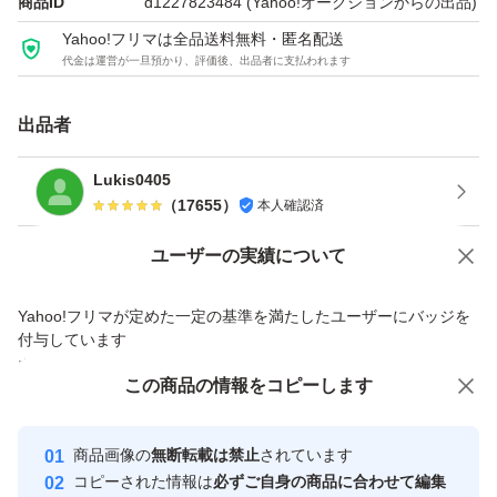
商品ID
d1227823484
(Yahoo!オークションからの出品)
ご理解の上、ご質問をお願い致します。
Yahoo!フリマは全品送料無料・匿名配送
代金は運営が一旦預かり、評価後、出品者に支払われます
落札後、24時間以内のお支払いが可能な方のみご入札を
お願いします。
出品者
期限をお守り頂けない場合、購入の意思無しと判断し、落
Lukis0405
札者都合にてお取引キャンセルとさせて頂く場合がござい
（
17655
）
本人確認済
ます。
Yahoo!オークションで出品した商品のため一部機能は利用できません
ユーザーの実績について
価格の相談
商品への質問
取引点数が非常に多くなっている関係上、ご挨拶等のメッ
Yahoo!フリマが定めた一定の基準を満たしたユーザーにバッジを
商品への質問からの値下げ交渉、不適切なカテゴリ変更依頼は禁止です
セージへの返信及び評価につきましては省略させて頂く場
付与しています
安心取引出品者
合がございますので、予めご了承下さい。
この商品をみている人にオススメ
この商品の情報をコピーします
領収書の発行は現在承っておりません。
Yahoo!フリマの基準をクリアした安
安心取引出品者
心・安全なユーザーです
商品画像の
無断転載は禁止
されています
取引実績
コピーされた情報は
必ずご自身の商品に合わせて編集