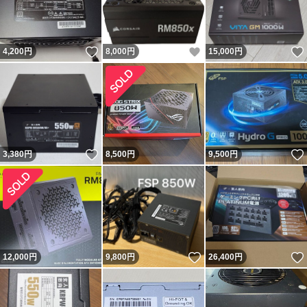
いいね！
いいね！
4,200
円
8,000
円
15,000
円
いいね！
3,380
円
8,500
円
9,500
円
いいね！
12,000
円
9,800
円
26,400
円