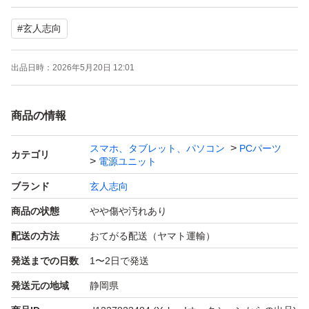
#
玄人志向
・24ピン ATX電源ケーブル×1
・4+4ピン EPSケーブル×1
出品日時：
2026年5月20日 12:01
・8+8ピン PCIe電源ケーブル×2
・SATA用電源ケーブル×3
商品の情報
・4ピン ペリフェラル電源ケーブル×1
・電源コード
スマホ、タブレット、パソコン
PCパーツ
カテゴリ
電源ユニット
精密機械につき、他の部品との相性による不具合等含め完
ブランド
玄人志向
全な動作の保証は致しかねますので、予めご了承下さい。
商品の状態
やや傷や汚れあり
神経質な方や完品をお求めの場合は、ご入札をお控え下さ
配送の方法
おてがる配送（ヤマト運輸）
い。
発送までの日数
1〜2日で発送
また、中古品として入手したものとなりますので、使用期
発送元の地域
静岡県
間や用途等をご質問されましても、回答致しかねますので