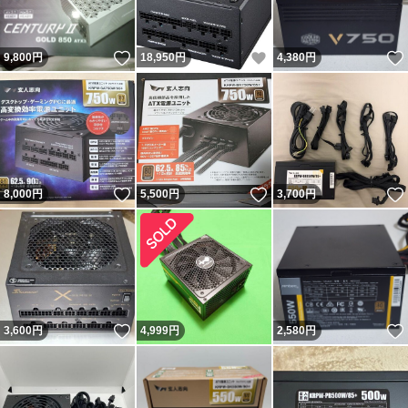
いいね！
いいね！
9,800
円
18,950
円
4,380
円
いいね！
いいね！
8,000
円
5,500
円
3,700
円
いいね！
3,600
円
4,999
円
2,580
円