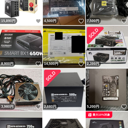
いいね！
いいね！
15,890
円
4,500
円
7,500
円
いいね！
いいね！
8,900
円
14,500
円
2,399
円
いいね！
3,980
円
2,680
円
5,200
円
最大10%対象