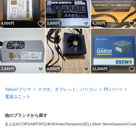
いいね！
いいね！
4,000
円
3,000
円
4,200
円
いいね！
いいね！
2,880
円
4,000
円
11,000
円
Yahoo!フリマ
スマホ、タブレット、パソコン
PCパーツ
電源ユニット
他のブランドから探す
玄人志向
CORSAIR
FSP
日本HP
Antec
Panasonic
DELL
Silver Stone
Seasonic
Cool