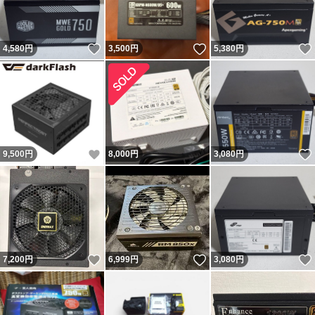
いいね！
いいね！
4,580
円
3,500
円
5,380
円
いいね！
9,500
円
8,000
円
3,080
円
いいね！
いいね！
7,200
円
6,999
円
3,080
円