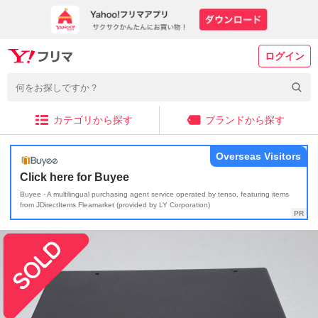
ログイン
カテゴリから探す
ブランドから探す
Overseas Visitors
Click here for Buyee
Buyee - A multilingual purchasing agent service operated by tenso, featuring items
from JDirectItems Fleamarket (provided by LY Corporation)