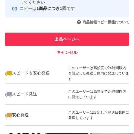
してください
このユーザーはYahoo!フリマの取
コピーは
1商品につき1回
です
取引実績◯+
引を完了させた実績があります
いいね！
いいね！
6,500
円
6,500
円
6,500
円
商品情報コピー機能について
このユーザーは他フリマサービス
他フリマ実績◯+
での取引実績があります
出品ページへ
スピード&安心発送
キャンセル
※このバッジは実績に基づく表示であり、発送を保証しているものではあり
ません
いいね！
いいね！
7,000
円
8,900
円
6,200
円
このユーザーは高頻度で24時間以内
スピード＆安心発送
＆設定した発送日数内に発送していま
す
このユーザーは高頻度で24時間以内
スピード発送
に発送しています
いいね！
いいね！
8,000
円
7,780
円
6,000
円
このユーザーは設定した発送日数内に
安心発送
発送しています