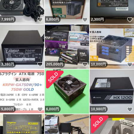
いいね！
いいね！
7,999
円
6,800
円
2,300
円
いいね！
いいね！
3,380
円
205,000
円
10,000
円
いいね！
5,800
円
6,000
円
10,980
円