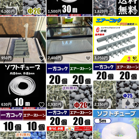
いいね！
6,500
円
1,500
円
1,820
円
いいね！
いいね！
950
円
7,400
円
3,050
円
いいね！
いいね！
630
円
1,930
円
2,150
円