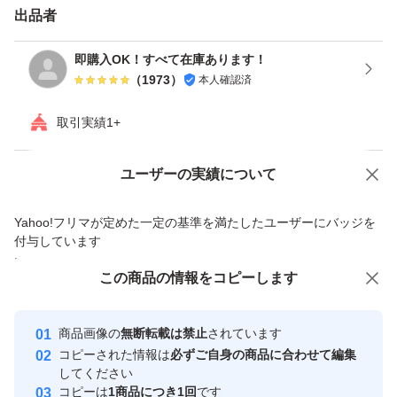
出品者
・送り状作成時に発送連絡も完了させております。
即購入OK！すべて在庫あります！
（
1973
）
本人確認済
・集荷までのタイムラグは発生いたします。
取引実績1+
（翌日以降の集荷になることもございます。）
Yahoo!オークションで出品した商品のため一部機能は利用できません
ユーザーの実績について
注意事項
価格の相談
商品への質問
Yahoo!フリマが定めた一定の基準を満たしたユーザーにバッジを
商品への質問からの値下げ交渉、不適切なカテゴリ変更依頼は禁止です
付与しています
・当商品は輸入品の為、商品に多少の汚れ・スレ等がある
安心取引出品者
この商品をみている人にオススメ
この商品の情報をコピーします
場合がございます。
Yahoo!フリマの基準をクリアした安
安心取引出品者
心・安全なユーザーです
商品画像の
無断転載は禁止
されています
・当方見落とし等も含め現状販売とし、如何なる理由でも
取引実績
コピーされた情報は
必ずご自身の商品に合わせて編集
クレーム・返品は
してください
このユーザーはYahoo!フリマの取
コピーは
1商品につき1回
です
お受けいたしません。
取引実績◯+