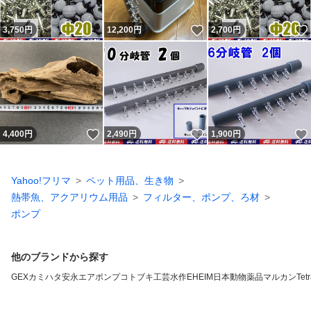
いいね！
3,750
円
12,200
円
2,700
円
いいね！
いいね！
4,400
円
2,490
円
1,900
円
Yahoo!フリマ
ペット用品、生き物
熱帯魚、アクアリウム用品
フィルター、ポンプ、ろ材
ポンプ
他のブランドから探す
GEX
カミハタ
安永エアポンプ
コトブキ工芸
水作
EHEIM
日本動物薬品
マルカン
Tet