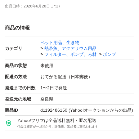
出品日時：
2026年6月28日 17:27
★温度変化に強く、耐久性にも優れています。
商品の情報
★色が半透明なので、レイアウトの邪魔になりません。
ペット用品、生き物
カテゴリ
熱帯魚、アクアリウム用品
※ 「２０ｍ」 にカットしたものを発送いたします。
フィルター、ポンプ、ろ材
ポンプ
商品の状態
未使用
※他の長さも出品しております。
配送の方法
おてがる配送（日本郵便）
宜しければ 「こちら」 をご覧ください♪ 支払方法
発送までの日数
1〜2日で発送
■ Yahoo!かんたん決済
発送詳細
発送元の地域
奈良県
商品ID
d1192486150
(Yahoo!オークションからの出品)
送料無料!! （国内出荷です!!）
Yahoo!フリマは全品送料無料・匿名配送
代金は運営が一旦預かり、評価後、出品者に支払われます
・基本的に追跡番号のある配送方法を使用しております。