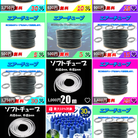
いいね！
いいね！
1,750
円
630
円
900
円
いいね！
いいね！
500
円
500
円
900
円
いいね！
いいね！
1,750
円
1,000
円
1,480
円
最大10%対象