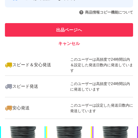
引を完了させた実績があります
いいね！
いいね！
1,160
円
630
円
900
円
商品情報コピー機能について
このユーザーは他フリマサービス
・本品の使用による事故や故障や不具合等についても責任
他フリマ実績◯+
での取引実績があります
は負いません。
出品ページへ
スピード&安心発送
キャンセル
※このバッジは実績に基づく表示であり、発送を保証しているものではあり
・落札後48時間以内の連絡、3日以内の入金手続きの可能
ません
いいね！
いいね！
1,480
円
1,180
円
1,160
円
な方でお願い
このユーザーは高頻度で24時間以内
スピード＆安心発送
＆設定した発送日数内に発送していま
いたします。
す
このユーザーは高頻度で24時間以内
スピード発送
こちらの商品案内は 「 ■@即売くん5.60■ 」 で作成され
に発送しています
ました。
いいね！
いいね！
630
円
1,160
円
630
円
このユーザーは設定した発送日数内に
安心発送
発送しています
この他にも出品しておりますので宜しければご覧くださ
い。