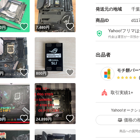
発送元の地域
千葉
商品ID
d11
！
いいね！
いいね！
0
円
7,480
円
Yahoo!フリ
代金は運営が一旦預か
出品者
モチ餅パー
！
いいね！
いいね！
円
800
円
取引実績1+
Yahoo!オー
！
いいね！
いいね！
0
円
24,899
円
価格の
商品への質問