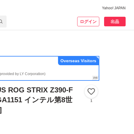
Yahoo! JAPAN
ログイン
出品
Overseas Visitors
(provided by LY Corporation)
ROG STRIX Z390-F
いいね！
LGA1151 インテル第8世
1
]