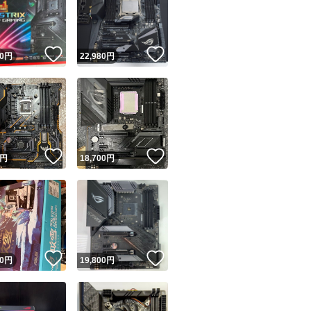
！
いいね！
いいね！
0
円
22,980
円
ユーザーの実績について
！
いいね！
いいね！
円
18,700
円
o!フリマが定めた一定の基準を満たしたユーザーにバッジを付与しています
出品者
この商品の情報をコピーします
取引出品者
Yahoo!フリマの基準をクリアした安心・安全なユーザーです
！
いいね！
いいね！
商品画像の
無断転載は禁止
されています
0
円
19,800
円
コピーされた情報は
必ずご自身の商品に合わせて編集
してください
コピーは
1商品につき1回
です
実績◯+
このユーザーはYahoo!フリマの取引を完了させた実績があり