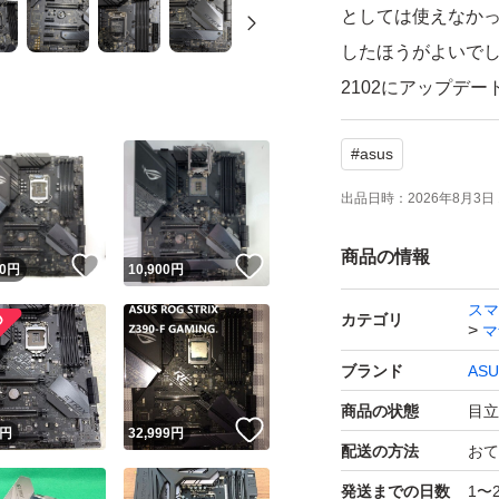
としては使えなか
したほうがよいでしょ
2102にアップデ
#
asus
ピン折れ曲がりな
※MBの共通チェック
出品日時：
2026年8月3日 
全メモリスロット、任
商品の情報
！
いいね！
いいね！
ト、全映像出力、背面
0
円
10,900
円
端子(スピーカーの
スマ
カテゴリ
マ
ブランド
ASU
商品の状態
目立
！
いいね！
円
32,999
円
配送の方法
おて
発送までの日数
1〜