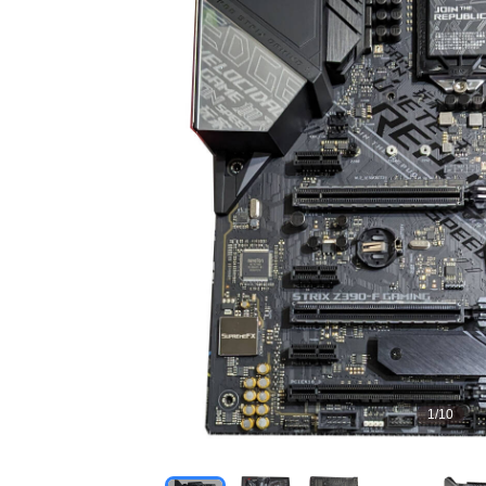
1
/
10