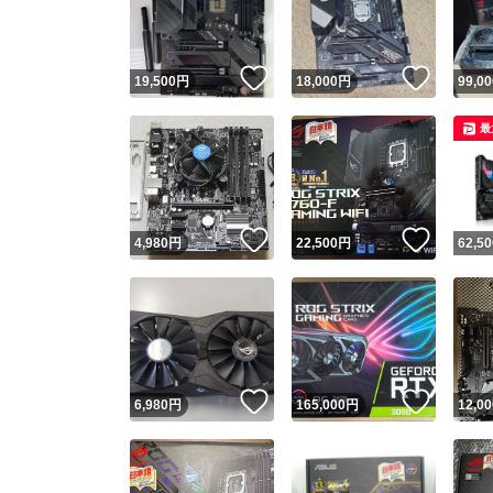
他フ
いいね！
いいね
19,500
円
18,000
円
99,00
スピード
最
※このバッ
スピ
いいね！
いいね
4,980
円
22,500
円
62,50
スピ
安心
いいね！
いいね
6,980
円
165,000
円
12,00