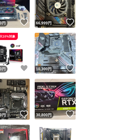
商品情報コピー機
リマ実績◯+
このユーザーは他フリマサービスでの取引実績があります
！
いいね！
いいね！
0
円
66,999
円
出品ページへ
&安心発送
大10%対象
キャンセル
ジは実績に基づく表示であり、発送を保証しているものではありません
このユーザーは高頻度で24時間以内＆設定した発送日数内に
ード＆安心発送
ます
！
いいね！
いいね！
0
円
10,300
円
ード発送
このユーザーは高頻度で24時間以内に発送しています
発送
このユーザーは設定した発送日数内に発送しています
！
いいね！
いいね！
0
円
30,800
円