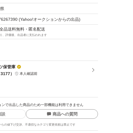
県
76267390
(Yahoo!オークションからの出品)
マは全品送料無料・匿名配送
り、評価後、出品者に支払われます
ツ保管庫
（
3177
）
本人確認前
クションで出品した商品のため一部機能は利用できません
相談
商品への質問
からの値下げ交渉、不適切なカテゴリ変更依頼は禁止です