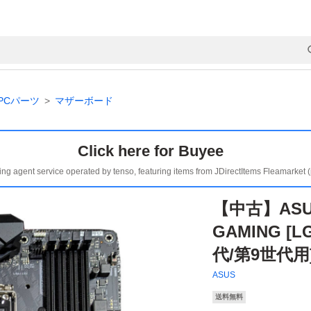
PCパーツ
マザーボード
Click here for Buyee
ing agent service operated by tenso, featuring items from JDirectItems Fleamarket 
【中古】ASUS 
GAMING [
代/第9世代用
ASUS
送料無料