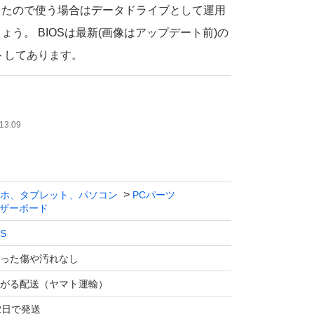
ったので使う場合はデータドライブとして運用
う。 BIOSは最新(画像はアップデート前)の
ートしてあります。
し、動作確認済みです。
項目は全x16PCIeスロット、PCIスロット、
13:09
意のSATAコネクタ2-3箇所、全M.2スロッ
USB任意の1、2箇所、TypeC、オーディオ
み)、全LANポートです。
ホ、タブレット、パソコン
PCパーツ
ザーボード
S
った傷や汚れなし
がる配送（ヤマト運輸）
2日で発送