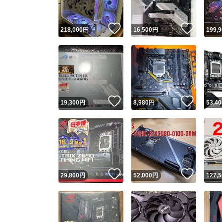
いいね！
いいね
218,000
円
16,500
円
199,
いいね！
いいね
19,300
円
8,980
円
53,40
いいね！
いいね
29,800
円
52,000
円
127,