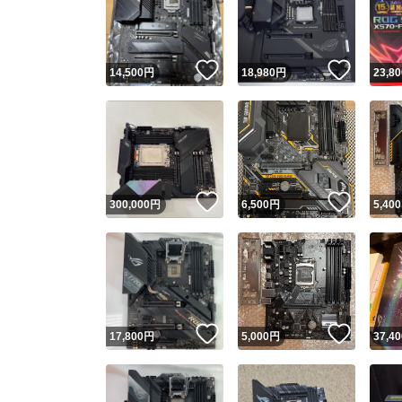
いいね！
いいね
14,500
円
18,980
円
23,80
いいね！
いいね
300,000
円
6,500
円
5,400
Yaho
安心取引
安心
いいね！
いいね
17,800
円
5,000
円
37,40
取引実績
取引