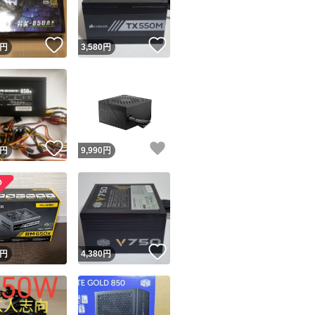
！
いいね！
いいね！
円
3,580
円
！
いいね！
いいね！
円
9,990
円
！
いいね！
円
4,380
円