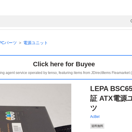
PCパーツ
電源ユニット
Click here for Buyee
ing agent service operated by tenso, featuring items from JDirectItems Fleamarket 
LEPA BSC6
証 ATX電源
ツ
AcBel
送料無料