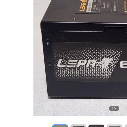
1
/
7