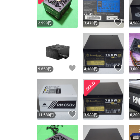
他フ
いいね
2,999
円
3,470
円
4,580
スピード
※このバッ
スピ
いいね！
いいね
9,650
円
4,180
円
3,000
スピ
安心
いいね！
11,580
円
3,980
円
6,200