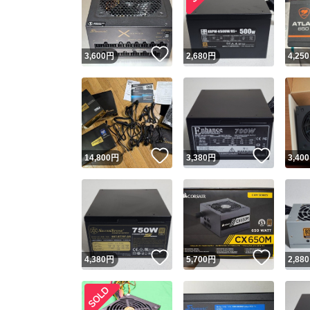
いいね！
3,600
円
2,680
円
4,250
いいね！
いいね
14,800
円
3,380
円
3,400
Yaho
安心取引
安心
いいね！
いいね
4,380
円
5,700
円
2,880
取引実績
取引