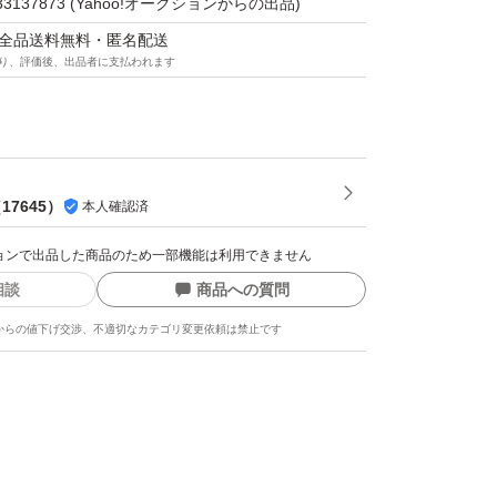
33137873
(Yahoo!オークションからの出品)
ましても、回答致しかねますのでご理解の上、
マは全品送料無料・匿名配送
します。
り、評価後、出品者に支払われます
内のお支払いが可能な方のみご入札をお願いし
ない場合、購入の意思無しと判断し、落札者都
（
17645
）
本人確認済
ンセルとさせて頂く場合がございます。
クションで出品した商品のため一部機能は利用できません
相談
商品への質問
多くなっている関係上、ご挨拶等のメッセージ
からの値下げ交渉、不適切なカテゴリ変更依頼は禁止です
につきましては省略させて頂く場合がございま
承下さい。
在承っておりません。