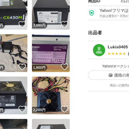
商品ID
c12
途等をご質問され
Yahoo!フリ
ご質問をお願い致
代金は運営が一旦預か
！
いいね！
いいね！
円
3,080
円
落札後、24時間以
出品者
ます。
Lukis0405
期限をお守り頂け
合にてお取引キャ
！
いいね！
いいね！
Yahoo!オー
円
1,900
円
価格の
取引点数が非常に
商品への質問
への返信及び評価
すので、予めご了
領収書の発行は現
！
いいね！
いいね！
円
2,200
円