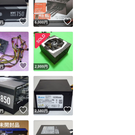
商品情報コピー機
リマ実績◯+
このユーザーは他フリマサービスでの取引実績があります
！
いいね！
いいね！
円
6,000
円
出品ページへ
&安心発送
キャンセル
ジは実績に基づく表示であり、発送を保証しているものではありません
このユーザーは高頻度で24時間以内＆設定した発送日数内に
ード＆安心発送
ます
！
いいね！
円
2,999
円
ード発送
このユーザーは高頻度で24時間以内に発送しています
発送
このユーザーは設定した発送日数内に発送しています
いいね！
いいね！
円
2,580
円