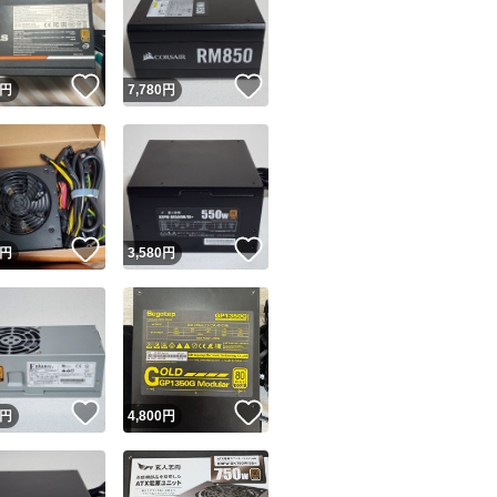
いいね！
いいね！
円
7,780
円
ユーザーの実績について
！
いいね！
いいね！
円
3,580
円
o!フリマが定めた一定の基準を満たしたユーザーにバッジを付与しています
出品者
この商品の情報をコピーします
取引出品者
Yahoo!フリマの基準をクリアした安心・安全なユーザーです
！
いいね！
いいね！
商品画像の
無断転載は禁止
されています
円
4,800
円
コピーされた情報は
必ずご自身の商品に合わせて編集
してください
コピーは
1商品につき1回
です
実績◯+
このユーザーはYahoo!フリマの取引を完了させた実績があり