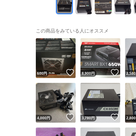
この商品をみている人にオススメ
いいね！
いいね
600
円
8,900
円
2,580
いいね！
いいね
4,000
円
3,780
円
2,800