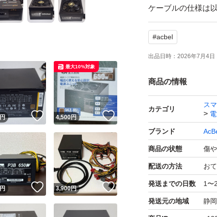
ケーブルの仕様は
#
acbel
・24ピン ATX電源
・4+4ピン EPSケ
出品日時：
2026年7月4日 
最大10%対象
・8+8ピン PCIe
商品の情報
・SATA用電源ケー
・4ピン ペリフェ
スマ
カテゴリ
電
！
いいね！
いいね！
円
4,500
円
ブランド
AcB
付属品はありませ
商品の状態
傷や
精密機械につき、
配送の方法
おて
作の保証は致しか
発送までの日数
1〜
！
いいね！
いいね！
円
3,900
円
神経質な方や完品
発送元の地域
静岡
また、中古品とし