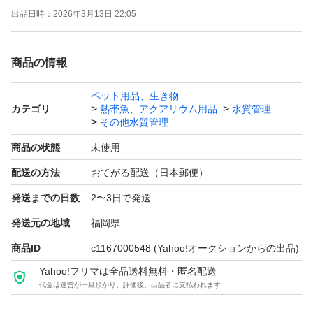
出品日時：
2026年3月13日 22:05
・メダカ、水生生物の病気への免疫力向上、死亡率の減少
・メダカ産卵率の上昇
商品の情報
・メダカの稚魚(針子)の成長促進、死亡率の低下など
利用方法
ペット用品、生き物
カテゴリ
熱帯魚、アクアリウム用品
水質管理
暗所室内の保管をお願いします。
その他水質管理
商品の状態
未使用
［発送］
配送の方法
おてがる配送（日本郵便）
★送料無料、匿名発送★
発送までの日数
2〜3日で発送
ゆうパケットポスト、ネコポス、宅急便コンパクト、宅急
発送元の地域
福岡県
便
商品ID
c1167000548
(Yahoo!オークションからの出品)
利用。指定はできません。
Yahoo!フリマは全品送料無料・匿名配送
代金は運営が一旦預かり、評価後、出品者に支払われます
注：宅配業者によって配送日時が異なりますので余裕をも
って落札をお願いします。基本的にご自宅のポストへの投