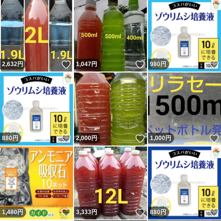
いいね！
いいね！
2,632
円
1,047
円
980
円
いいね！
いいね！
880
円
2,000
円
1,000
円
いいね！
いいね！
1,480
円
3,333
円
880
円