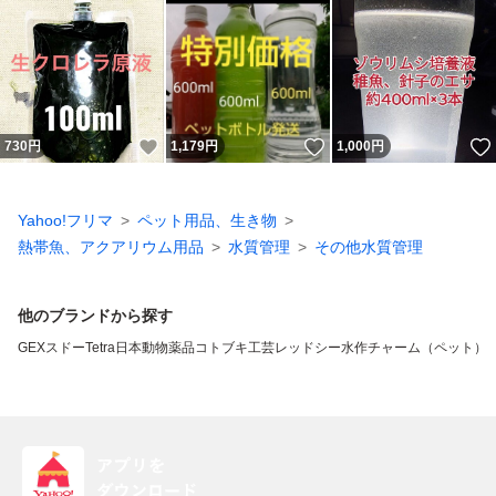
いいね！
いいね！
730
円
1,179
円
1,000
円
Yahoo!フリマ
ペット用品、生き物
熱帯魚、アクアリウム用品
水質管理
その他水質管理
他のブランドから探す
GEX
スドー
Tetra
日本動物薬品
コトブキ工芸
レッドシー
水作
チャーム（ペット）