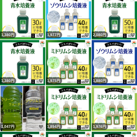
バクテリア
光合成細菌
ミドリムシ
いいね！
いいね！
1,380
円
1,977
円
2,080
円
熱帯魚アクアリウム用品
ゾウリムシ
PSB
タマミジンコ
ミジンコ
いいね！
いいね！
1,380
円
1,975
円
1,880
円
ミドリムシ
めだか
稚魚
針子
金魚
いいね！
いいね！
1,047
円
1,894
円
1,976
円
らんちゅう