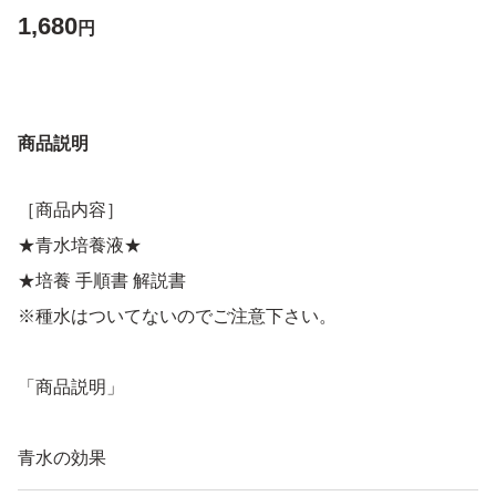
1,680
円
商品説明
［商品内容］
★青水培養液★
★培養 手順書 解説書
※種水はついてないのでご注意下さい。
「商品説明」
青水の効果
・めだか、金魚、熱帯魚のこどもの致死原因が餓死です。