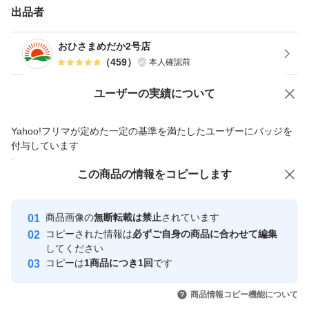
出品者
函になります。
おひさまめだか2号店
（
459
）
本人確認前
（注意）
死着保証はございません。
Yahoo!オークションで出品した商品のため一部機能は利用できません
ユーザーの実績について
オークション中に出品をキャンセルする場合がございま
価格の相談
商品への質問
す。ご了承ください。
Yahoo!フリマが定めた一定の基準を満たしたユーザーにバッジを
商品への質問からの値下げ交渉、不適切なカテゴリ変更依頼は禁止です
付与しています
輸送中の事故などの責任は負いかねますので、ご了承の
安心取引出品者
この商品をみている人にオススメ
この商品の情報をコピーします
上、入札お願い致します。
Yahoo!フリマの基準をクリアした安
落札後1日以内にお支払い出来る方のみご入札下さい。
安心取引出品者
心・安全なユーザーです
商品画像の
無断転載は禁止
されています
入札後の取り消し、キャンセル、などは出来ません。
取引実績
コピーされた情報は
必ずご自身の商品に合わせて編集
悪い評価が多い方、新規の方の入札は取り消させて頂く場
してください
このユーザーはYahoo!フリマの取
合がございます。
コピーは
1商品につき1回
です
取引実績◯+
引を完了させた実績があります
いいね！
いいね！
1,880
円
2,380
円
1,680
円
商品の破損などありましたら、メッセージから連絡をお願
商品情報コピー機能について
いいたします。
このユーザーは他フリマサービス