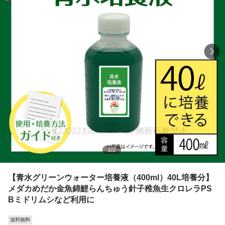
1
/
2
【青水グリーンウォーター培養液（400ml）40L培養分】
メダカめだか金魚錦鯉らんちゅう針子稚魚生クロレラPS
Bミドリムシなど利用に
送料無料