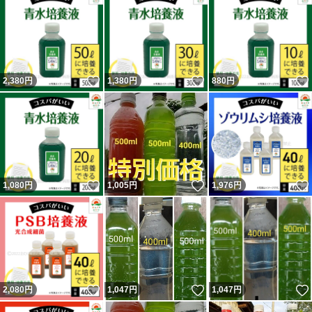
ベタ
ビーシュリンプ
アクアリウム
いいね！
いいね！
2,380
円
1,380
円
880
円
水質浄化
水槽
家庭菜園
多肉植物
熱帯魚
いいね！
いいね！
1,080
円
1,005
円
1,976
円
いいね！
いいね！
2,080
円
1,047
円
1,047
円