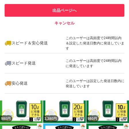
他フリマ実績◯+
での取引実績があります
出品ページへ
スピード&安心発送
めだか
キャンセル
※このバッジは実績に基づく表示であり、発送を保証しているものではあり
ミジンコ
ません
いいね！
いいね！
880
円
1,080
円
1,680
円
タマミジンコ
このユーザーは高頻度で24時間以内
スピード＆安心発送
＆設定した発送日数内に発送していま
オオミジンコ
す
金魚
このユーザーは高頻度で24時間以内
スピード発送
らんちゅう
に発送しています
ゾウリムシ
いいね！
いいね！
1,480
円
1,880
円
1,380
円
このユーザーは設定した発送日数内に
ワムシ
安心発送
発送しています
越冬
青水
緑水
いいね！
いいね！
980
グリーンウォーター
円
1,380
円
980
円
PSB