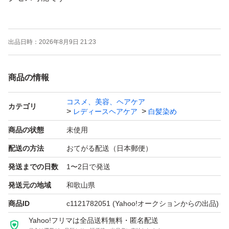
#フリマ白髪染め ←こちらから他の色も閲覧可能なので是
出品日時：
2026年8月9日 21:23
非
商品の情報
大人の肌を美しくみせるリッチで深みのある色。独自のテ
クノロジーで染まり、ツヤ、耐褐色性、うるおいをサポー
コスメ、美容、ヘアケア
カテゴリ
レディースヘアケア
白髪染め
ト。アミノセラミド、ツバキオイル等配合で美しい髪へ。
商品の状態
未使用
内容
配送の方法
おてがる配送（日本郵便）
発送までの日数
1〜2日で発送
・ヘアカラー1剤80g×2
発送元の地域
和歌山県
商品ID
c1121782051
(Yahoo!オークションからの出品)
・専用ヘアカラー2剤80g×2
Yahoo!フリマは全品送料無料・匿名配送