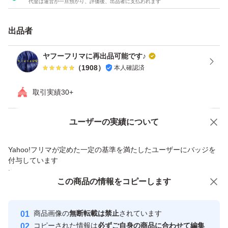
代金は運営が一旦預かり、評価後、出品者に支払われます
・ヘアカラー塗布用ブラシ（ハケ）
出品者
・イヤーキャップ
ヤフーフリマに再出品可能です♪
（
1908
）
本人確認済
・ナイロン手袋
取引実績30+
・飛散防止用ケープ
Yahoo!オークションで出品した商品のため一部機能は利用できません
ユーザーの実績について
価格の相談
商品への質問
※ロングの方はロング用を購入する事をお勧めします。途
Yahoo!フリマが定めた一定の基準を満たしたユーザーにバッジを
商品への質問からの値下げ交渉、不適切なカテゴリ変更依頼は禁止です
中で薬が無くなればもうどうしようもないです。
付与しています
安心取引出品者
この商品をみている人にオススメ
この商品の情報をコピーします
※カラーカップも+500でお付けできます
Yahoo!フリマの基準をクリアした安
安心取引出品者
心・安全なユーザーです
商品画像の
無断転載は禁止
されています
取引実績
説明
コピーされた情報は
必ずご自身の商品に合わせて編集