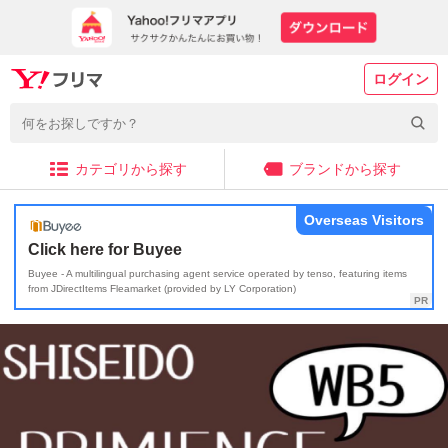
ログイン
カテゴリから探す
ブランドから探す
Overseas Visitors
Click here for Buyee
Buyee - A multilingual purchasing agent service operated by tenso, featuring items
from JDirectItems Fleamarket (provided by LY Corporation)