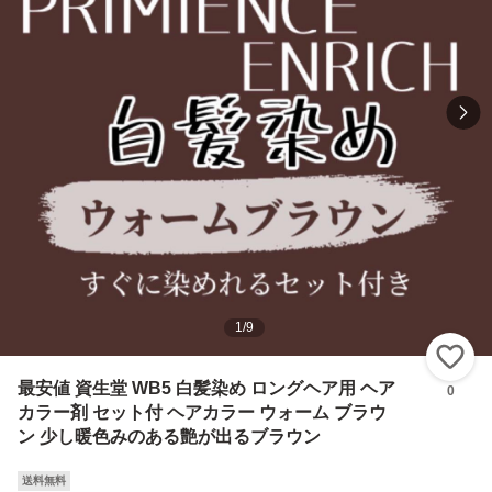
1
/
9
い
最安値 資生堂 WB5 白髪染め ロングヘア用 ヘア
0
カラー剤 セット付 ヘアカラー ウォーム ブラウ
ン 少し暖色みのある艶が出るブラウン
送料無料