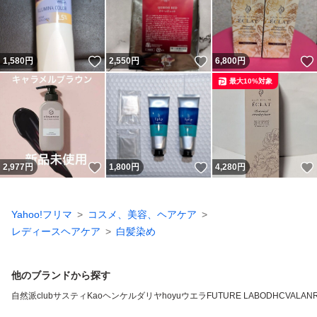
いいね！
いいね！
1,580
円
2,550
円
6,800
円
最大10%対象
いいね！
いいね！
2,977
円
1,800
円
4,280
円
Yahoo!フリマ
コスメ、美容、ヘアケア
レディースヘアケア
白髪染め
他のブランドから探す
自然派clubサスティ
Kao
ヘンケル
ダリヤ
hoyu
ウエラ
FUTURE LABO
DHC
VALAN