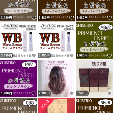
＊最安値のためリピート割はできません。こちら購入後、
他商品購入時リピート割できます。
いいね！
いいね！
3,480
円
3,480
円
3,480
円
他にも 美容室専売品 透明感 ダメージレス ケアブリーチ
ブリーチ無し オイル ミルク シアバター ヘアケア ヘアエ
ステ セルフカラー 宅内カラー がお好きな方にもしっかり
調べてから理解のある方のみご購入お願い致します。
いいね！
いいね！
3,480
円
1,980
円
1,980
円
いいね！
いいね！
1,980
円
2,999
円
5,500
円