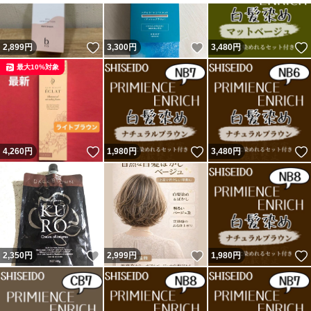
きても当店では一切の責任を負いません。ご自身の責任で
の解決をお願い致します。
いいね！
いいね！
2,899
円
3,300
円
3,480
円
最大10%対象
・商品ページのイメージ画像は、健常な髪の毛にプロの美
容師がこのカラー剤を使用し施術した物です。ご自身での
施術でのクオリティとは全く違うという事をご理解の上使
いいね！
いいね！
4,260
用してください。
円
1,980
円
3,480
円
カラー剤による発色は髪の毛の現在の状態、過去数年間の
様々な美容室やご自身の施術（カラーやパーマ、縮毛矯
正、ダメージ等）により全く違う色が出ます。
いいね！
いいね！
2,350
円
2,999
円
1,980
円
1セット ¥1980
2セット ¥3600