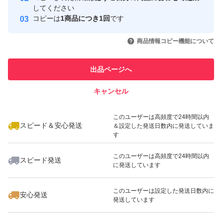
してください
このユーザーはYahoo!フリマの取
コピーは
1商品につき1回
です
取引実績◯+
引を完了させた実績があります
1剤と2剤を混ぜればすぐにヘアカラーが可能です。
いいね！
いいね！
1,980
円
3,480
円
3,480
円
商品情報コピー機能について
最大10%対象
このユーザーは他フリマサービス
他フリマ実績◯+
での取引実績があります
全体に薬をつけたら20〜30分程放置（数分に一度毛髪を
出品ページへ
確認してください、細く柔らかい髪の毛や元々明るく染め
スピード&安心発送
キャンセル
ている方はすぐ染まりやすいので要確認）全体が染まった
※このバッジは実績に基づく表示であり、発送を保証しているものではあり
ません
いいね！
いいね！
1,980
円
7,940
円
4,260
円
のを確認してシャンプーでしっかり薬を洗い流してくださ
このユーザーは高頻度で24時間以内
最大10%対象
最大10%対象
い。
スピード＆安心発送
＆設定した発送日数内に発送していま
す
注意事項
このユーザーは高頻度で24時間以内
スピード発送
に発送しています
いいね！
いいね！
4,260
円
7,940
円
5,250
円
・必ず使用前に1剤と2剤を1gずつほど混ぜて腕の内側等
このユーザーは設定した発送日数内に
安心発送
最大10%対象
発送しています
の皮膚の薄い場所につけ皮膚異常やアレルギー等が無いか
の確認（パッチテスト）を行ってください。何か問題が起