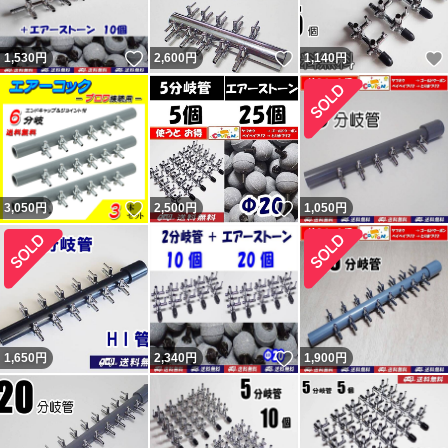
不当評価を気にせず購入していただいている皆様、ありが
いいね！
いいね！
1,530
円
2,600
円
1,140
円
とうございます。 どちらでもない評価も数件以外はコメ
ントと異なる不適当または誤評価です（9割以上がヤフー
フリマ購入者）。 ペイペイフリマ（現ヤフーフリマ）で
は問題なければ『普通（どちらでもない）』評価（コメン
トは良い取引が出来ました）をする人が多くて出品者から
いいね！
いいね！
3,050
円
2,500
円
1,050
円
不評だった為、『どちらでもない』の評価は2022年7月に
廃止されました。
落札後に即発送、翌日発送を要求してくる人が結構います
が事前に質問欄から確認するか他で購入してください。
主に支払手続から1～2、2～3日で発送と設定して出品
いいね！
1,650
円
2,340
円
1,900
円
し、その通り発送しています。 翌日発送とならない場合
もあります。 勝手な要求通り発送しなかったから「気分
悪い」「誠実ではない」と悪い・どちらでもない 評価し