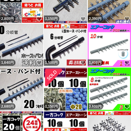
いいね！
いいね！
2,800
円
1,150
円
2,390
円
いいね！
いいね！
1,640
円
1,500
円
1,400
円
いいね！
2,680
円
1,150
円
3,600
円