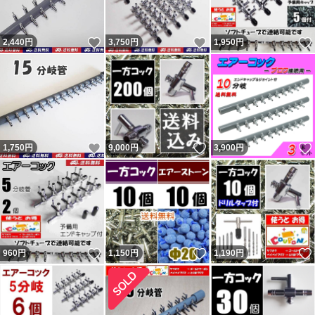
てきた異常者達がいたので記載しておきます。
いいね！
いいね！
2,440
円
3,750
円
1,950
円
いいね！
いいね！
1,750
円
9,000
円
3,900
円
いいね！
いいね！
960
円
1,150
円
1,190
円