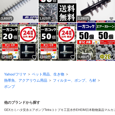
いいね！
3,400
円
1,820
円
1,290
円
いいね！
いいね！
1,200
円
2,600
円
3,900
円
Yahoo!フリマ
ペット用品、生き物
熱帯魚、アクアリウム用品
フィルター、ポンプ、ろ材
ポンプ
他のブランドから探す
GEX
カミハタ
安永エアポンプ
Tetra
コトブキ工芸
水作
EHEIM
日本動物薬品
マルカ