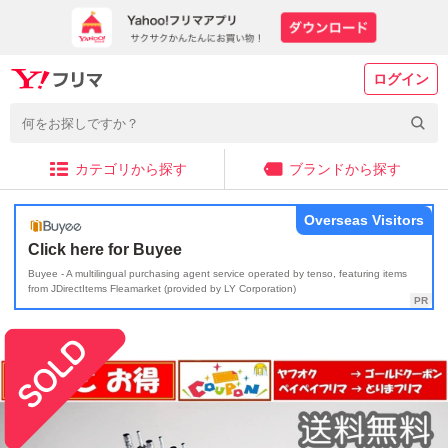
ログイン
カテゴリから探す
ブランドから探す
Overseas Visitors
Click here for Buyee
Buyee - A multilingual purchasing agent service operated by tenso, featuring items
from JDirectItems Fleamarket (provided by LY Corporation)