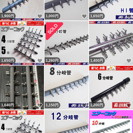
トされていますが忠告です。 最新の評価コメントは反論
いいね！
いいね！
1,900
円
1,000
円
1,650
円
が出来ないようで論点が違います。私の返答は一部変更・
追記しているので同じではありません。フリマから閲覧の
方で気になる方はヤフオクからこの評価の返答を参照くだ
さい。 結局、追跡通り問題なく届いていたようです（ナ
ビの受取連絡有・ヤマトにも確認）。無責任呼ばわりされ
いいね！
1,650
円
1,260
円
1,400
円
ましたが自身の責任は感じていないようで謝罪と評価変更
は無し。不当評価された私は被害者で非はありません。
記載内容を理解出来ない人（対応待てない人）は購入しな
いよう明記していますので手の打ちようがない異常者・無
分別者による八つ当たりです。9、10人目の不当評価者も
いいね！
いいね！
1,640
円
1,150
円
1,200
円
現れましたが同じです。ヤフオクの評価返答を参照くださ
い。 良い評価の割合0％（取引時0。新規ではない0。）の
11人目も対応拒否なので不当評価です。30円のネットの