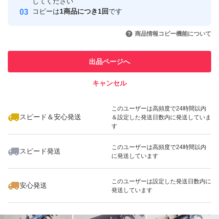
してください
このユーザーはYahoo!フリマの取
コピーは
1商品につき1回
です
取引実績◯+
アーストーンが10個全て汚い（箱を開けるとジップ袋が
引を完了させた実績があります
いいね！
いいね！
1,350
円
1,260
円
2,050
円
茶色がかっていて破れていてストーンの砂とゴミが出てき
商品情報コピー機能について
このユーザーは他フリマサービス
た）との事ですが輸送中に落下など粗い扱いされればスト
他フリマ実績◯+
での取引実績があります
ーンの砂は多少とれます。輸送事故（破損）であれば輸送
出品ページへ
スピード&安心発送
業者か私が対応となります。箱梱包での破損は輸送業者の
キャンセル
※このバッジは実績に基づく表示であり、発送を保証しているものではあり
問題と思います。本当の話であれば。 問題あれば対応後
ません
いいね！
いいね！
1,500
円
1,950
円
1,700
円
の評価依頼については「小学生しか守らなそうなルールは
このユーザーは高頻度で24時間以内
スピード＆安心発送
＆設定した発送日数内に発送していま
小学生にのみに言えば。」と言ってくる者です。「大人数
す
で通報したらアカウント消えるらしいよ。」と脅しなのか
このユーザーは高頻度で24時間以内
スピード発送
意味不明の事を言ってくる者です。
に発送しています
新たに『追跡すると配達済だがポストに無い』という事で
いいね！
いいね！
2,400
円
1,900
円
1,050
円
このユーザーは設定した発送日数内に
安心発送
返金申請依頼・輸送業者に報告し対応しているのに不当評
発送しています
価されました。私に非が無いのに理不尽な評価されれば相
応の評価するのは普通です。何故か「脅された」とコメン