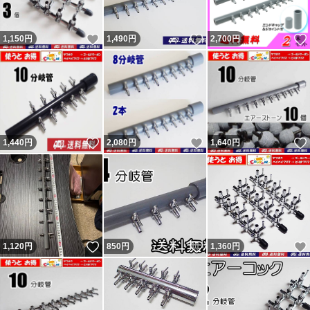
持ち手に小さい傷があったとの事。 12人目は勝手に不要
いいね！
いいね！
1,150
円
1,490
円
2,700
円
連絡してきて返信が無いとの事。不要連絡に返信する必要
無いので不当評価です。 不足という事で悪いの件は不足
なく発送したのを明確に覚えています。記載内容無視で即
評価で終了の者。普通の人は問題あれば即取引完了しない
ので嫌がらせと判断するのが普通。今までにない手を使っ
いいね！
いいね！
1,440
円
2,080
円
1,640
円
てきたが今までの連中と同じ。 他のも記載内容無視の異
常者達。
残念ながら数千人に一人くらいの割合で話が通じない異常
者が現れます。悪い評価をする事が目的（サクラ）と思わ
れる者が複数います。 ヤフーフリマからは不当評価への
いいね！
いいね！
1,120
円
850
円
1,360
円
私の返信コメントが閲覧出来ず、絶対に不公平なので載せ
ています。 私に非があれば反省・改善しますが、不当評
価には主張・反論します。かなり抑えて記載しています。