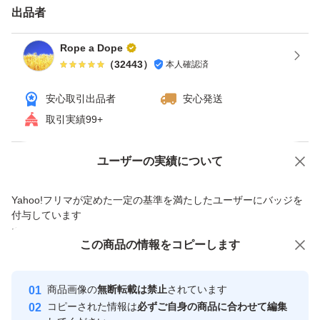
出品者
時の価格は変わりません）。 ③支払手続時にクーポンを
選択する（値引きされていることを確認して支払）。
Rope a Dope
（
32443
）
本人確認済
取引について（3、4つ目の画像）をご確認の上、入札・
購入ください。 初期不良（輸送事故含）時は対応後に評
安心取引出品者
安心発送
価お願いします。 対応待てない急ぎで必要な方（即 悪い
取引実績99+
評価する方）は他で落札・購入してください。 問題あれ
ば対応すると明記しているのに輸送事故でも即悪い評価す
Yahoo!オークションで出品した商品のため一部機能は利用できません
ユーザーの実績について
る人達がいますが、記載内容を理解出来ない方は絶対に購
価格の相談
商品への質問
Yahoo!フリマが定めた一定の基準を満たしたユーザーにバッジを
入しないでください。と記載しても現れています。 全て
商品への質問からの値下げ交渉、不適切なカテゴリ変更依頼は禁止です
付与しています
不当評価扱いです。
安心取引出品者
この商品をみている人にオススメ
この商品の情報をコピーします
エアーストーン等、アクア用品いろいろ出品しています。
Yahoo!フリマの基準をクリアした安
安心取引出品者
評価に悪いがありますが全て不当評価（イタズラ・八つ当
心・安全なユーザーです
商品画像の
無断転載は禁止
されています
たり）です。気になる方は画像5と6と下記を参照くださ
取引実績
コピーされた情報は
必ずご自身の商品に合わせて編集
い。 『汚い』と即悪い評価してきた者が現れましたがエ