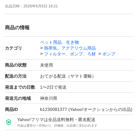
出品日時：
2026年6月6日 18:21
予備用エンドキャップ3個付けます。
支払確認後、1～2日で発送予定です。
商品の情報
クーポン使える場合、使うとお得です。ヤフオクは「ゴー
ルドクーポン」。 月による場合ありますが週末（土・
ペット用品、生き物
カテゴリ
熱帯魚、アクアリウム用品
日）にもらえる事が多いです。 カテゴリ限定等、実施し
フィルター、ポンプ、ろ材
ポンプ
ていない場合ありますので期間・価格など条件の詳細は検
商品の状態
未使用
索して確認してください。 獲得しないと使えませんので
配送の方法
おてがる配送（ヤマト運輸）
ご注意ください。 ペイペイフリマの週末とりまフリマク
発送までの日数
1〜2日で発送
ーポン(5%OFF)は終了した可能性高いです。
【ゴールドクーポン獲得・使用手順】 ①クーポン獲得す
発送元の地域
神奈川県
る（今までと変わらなければ土・日にもらえます）。ヤフ
商品ID
b1230081377
(Yahoo!オークションからの出品)
オクゴールドクーポンで検索すれば出てきます。 オーク
Yahoo!フリマは全品送料無料・匿名配送
代金は運営が一旦預かり、評価後、出品者に支払われます
ションページの入札（今すぐ落札）ボタンの下に記載され
ている所からも獲得出来るようです。 ②落札する（落札