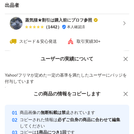
出品者
★おまとめ2点目から1点追加ごとに200円割引させていた
蒸気猫★割引は購入前にプロフ参照
（
1442
）
本人確認済
だきます。 （購入前に「質問」から要コメント）
例：
スピード＆安心発送
取引実績30+
合計2点 ⇒ 200円割引
合計5点 ⇒ 800円割引
Yahoo!オークションで出品した商品のため一部機能は利用できません
ユーザーの実績について
合計10点 ⇒ 1800円割引
価格の相談
商品への質問
Yahoo!フリマが定めた一定の基準を満たしたユーザーにバッジを
合計20点 ⇒ 3800円割引
商品への質問からの値下げ交渉、不適切なカテゴリ変更依頼は禁止です
付与しています
安心取引出品者
この商品をみている人にオススメ
この商品の情報をコピーします
★おまとめ依頼は「商品番号」と「点数（＝セット数）」
Yahoo!フリマの基準をクリアした安
安心取引出品者
を「質問」からコメントください。大量購入は大歓迎です
心・安全なユーザーです
商品画像の
無断転載は禁止
されています
♪
取引実績
コピーされた情報は
必ずご自身の商品に合わせて編集
してください
このユーザーはYahoo!フリマの取
コピーは
1商品につき1回
です
例：
取引実績◯+