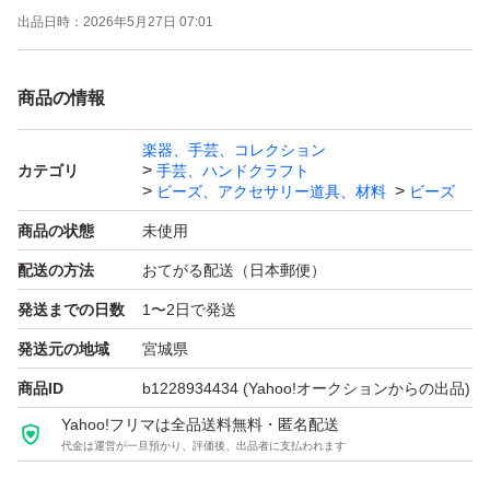
出品日時：
2026年5月27日 07:01
必ずサイズを5枚目画像でご確認ください。
商品の情報
仕様: 1点＝約40個入り、クラッククリア、アクリル樹
脂、約10mm通し穴約2.5mm
楽器、手芸、コレクション
カテゴリ
手芸、ハンドクラフト
ビーズ、アクセサリー道具、材料
ビーズ
※グラム計量につき数に多少誤差が発生する場合がありま
商品の状態
未使用
す。
配送の方法
おてがる配送（日本郵便）
※色合いはご利用機種によりだいぶ異なって見える場合が
発送までの日数
1〜2日で発送
あります。
※ロットにより透明具合に差が出る場合があります。
発送元の地域
宮城県
※素材の性質上、小傷・色ムラ・バリが存在する場合もあ
商品ID
b1228934434
(Yahoo!オークションからの出品)
ります。
Yahoo!フリマは全品送料無料・匿名配送
代金は運営が一旦預かり、評価後、出品者に支払われます
■■■■■■■■■■