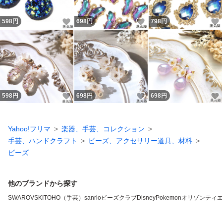
いいね！
いいね！
598
円
698
円
798
円
いいね！
いいね！
598
円
698
円
698
円
Yahoo!フリマ
楽器、手芸、コレクション
手芸、ハンドクラフト
ビーズ、アクセサリー道具、材料
ビーズ
他のブランドから探す
SWAROVSKI
TOHO（手芸）
sanrio
ビーズクラブ
Disney
Pokemon
オリゾンティ