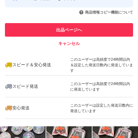
引を完了させた実績があります
いいね！
いいね！
598
円
1,898
円
598
円
c0075 x3
商品情報コピー機能について
このユーザーは他フリマサービス
c0054 x5
他フリマ実績◯+
での取引実績があります
o8625 x10
出品ページへ
スピード&安心発送
c0139 x20
キャンセル
※このバッジは実績に基づく表示であり、発送を保証しているものではあり
ません
いいね！
いいね！
598
円
598
円
598
円
★単品や別々購入の場合、割引不可（ヤフオク機能「まと
このユーザーは高頻度で24時間以内
スピード＆安心発送
＆設定した発送日数内に発送していま
めて取引」も） 購入前に「質問」からコメントくださ
す
い。
このユーザーは高頻度で24時間以内
スピード発送
★1出品を小分けにはできません（バラ売りや半分ずつ組
に発送しています
合せ等）ので出品単位でご指定をお願いします。
いいね！
いいね！
598
円
798
円
598
円
このユーザーは設定した発送日数内に
★SOLD OUTでも在庫がある場合が多いのでどこからで
安心発送
発送しています
もコメントください♪
★他の出品は「蒸気猫パーツ」の検索で一覧表示されま
す。