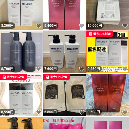
いいね！
いいね！
8,300
円
9,400
円
10,000
円
最大10%対象
いいね！
いいね！
8,790
円
7,600
円
9,250
円
最大10%対象
最大10%対象
いいね！
いいね！
8,550
円
6,800
円
9,598
円