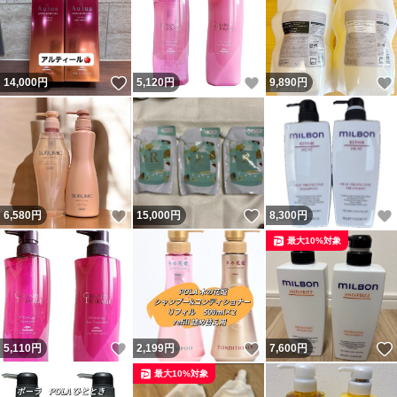
いいね！
いいね！
14,000
円
5,120
円
9,890
円
いいね！
いいね！
6,580
円
15,000
円
8,300
円
最大10%対象
いいね！
いいね！
5,110
円
2,199
円
7,600
円
最大10%対象