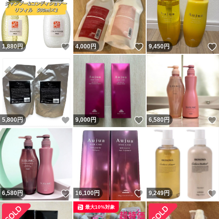
いいね！
いいね！
1,880
円
4,000
円
9,450
円
いいね！
いいね！
5,800
円
9,000
円
6,580
円
いいね！
いいね！
6,580
円
16,100
円
9,249
円
最大10%対象