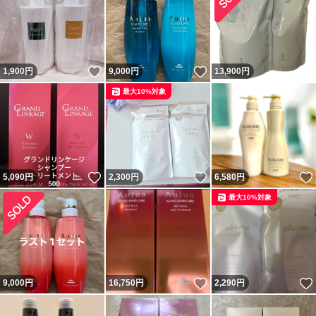
いいね！
いいね！
1,900
円
9,000
円
13,900
円
最大10%対象
いいね！
いいね！
5,090
円
2,300
円
6,580
円
最大10%対象
いいね！
9,000
円
16,750
円
2,290
円