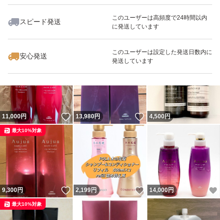
このユーザーは高頻度で24時間以内
スピード発送
に発送しています
いいね！
いいね！
8,100
円
3,999
円
14,000
円
このユーザーは設定した発送日数内に
安心発送
発送しています
いいね！
いいね！
11,000
円
13,980
円
4,500
円
最大10%対象
いいね！
いいね！
9,300
円
2,199
円
14,000
円
最大10%対象