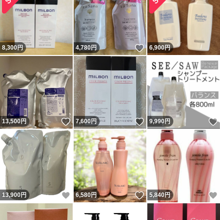
いいね！
8,300
円
4,780
円
6,900
円
いいね！
いいね！
13,500
円
7,600
円
9,990
円
いいね！
いいね！
13,900
円
6,580
円
5,840
円