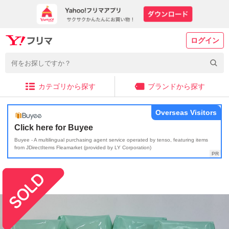
ログイン
カテゴリから探す
ブランドから探す
Overseas Visitors
Click here for Buyee
Buyee - A multilingual purchasing agent service operated by tenso, featuring items
from JDirectItems Fleamarket (provided by LY Corporation)