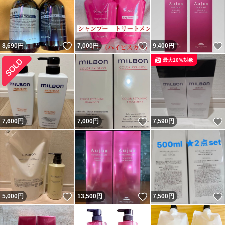
いいね！
いいね！
8,690
円
7,000
円
9,400
円
最大10%対象
いいね！
7,600
円
7,000
円
7,590
円
いいね！
いいね！
5,000
円
13,500
円
7,500
円