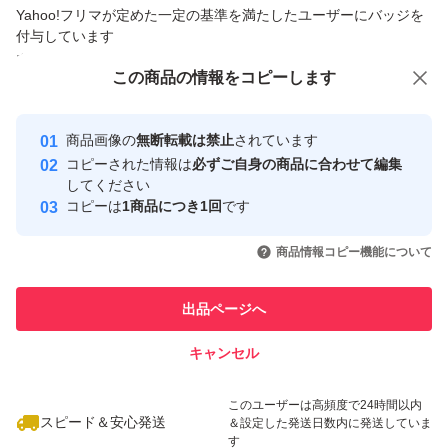
Yahoo!フリマが定めた一定の基準を満たしたユーザーにバッジを
商品への質問からの値下げ交渉、不適切なカテゴリ変更依頼は禁止です
付与しています
安心取引出品者
この商品をみている人にオススメ
この商品の情報をコピーします
Yahoo!フリマの基準をクリアした安
安心取引出品者
最大10%対象
心・安全なユーザーです
商品画像の
無断転載は禁止
されています
取引実績
コピーされた情報は
必ずご自身の商品に合わせて編集
してください
このユーザーはYahoo!フリマの取
コピーは
1商品につき1回
です
取引実績◯+
引を完了させた実績があります
いいね！
いいね！
7,000
円
4,500
円
7,150
円
商品情報コピー機能について
このユーザーは他フリマサービス
他フリマ実績◯+
での取引実績があります
出品ページへ
スピード&安心発送
キャンセル
※このバッジは実績に基づく表示であり、発送を保証しているものではあり
ません
いいね！
いいね！
14,000
円
9,500
円
3,000
円
このユーザーは高頻度で24時間以内
スピード＆安心発送
＆設定した発送日数内に発送していま
す