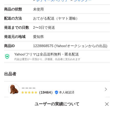
レディースヘアケア
シャンプー
商品の状態
未使用
配送の方法
おてがる配送（ヤマト運輸）
発送までの日数
2〜3日で発送
発送元の地域
愛知県
商品ID
1228868575
(Yahoo!オークションからの出品)
Yahoo!フリマは全品送料無料・匿名配送
代金は運営が一旦預かり、評価後、出品者に支払われます
出品者
＿＿＿＿
（
19464
）
本人確認済
Yahoo!オークションで出品した商品のため一部機能は利用できません
ユーザーの実績について
価格の相談
商品への質問