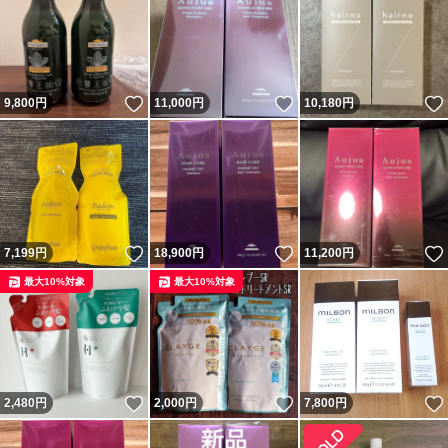
いいね！
いいね！
9,800
円
11,000
円
10,180
円
いいね！
いいね！
7,199
円
18,900
円
11,200
円
最大10%対象
最大10%対象
いいね！
いいね！
2,480
円
2,000
円
7,800
円