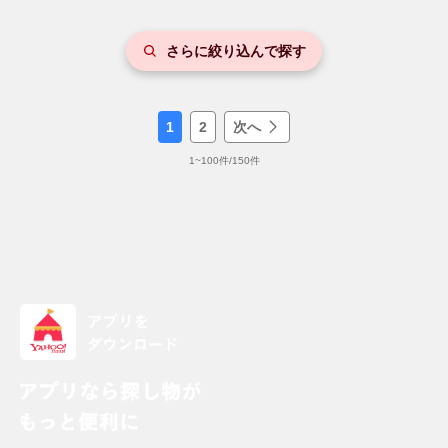
さらに絞り込んで探す
1
2
次へ
1
~
100
件/
150
件