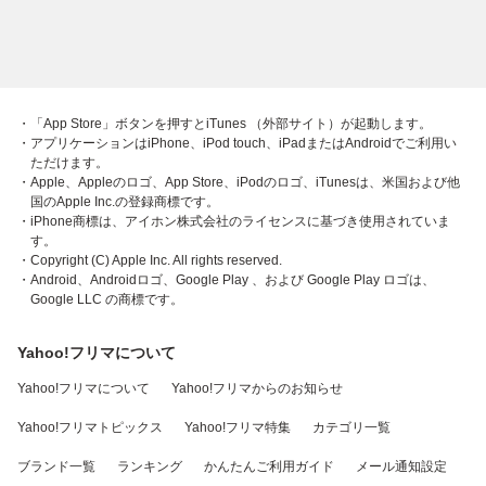
・「App Store」ボタンを押すとiTunes （外部サイト）が起動します。
・アプリケーションはiPhone、iPod touch、iPadまたはAndroidでご利用い
ただけます。
・Apple、Appleのロゴ、App Store、iPodのロゴ、iTunesは、米国および他
国のApple Inc.の登録商標です。
・iPhone商標は、アイホン株式会社のライセンスに基づき使用されていま
す。
・Copyright (C) Apple Inc. All rights reserved.
・Android、Androidロゴ、Google Play 、および Google Play ロゴは、
Google LLC の商標です。
Yahoo!フリマについて
Yahoo!フリマについて
Yahoo!フリマからのお知らせ
Yahoo!フリマトピックス
Yahoo!フリマ特集
カテゴリ一覧
ブランド一覧
ランキング
かんたんご利用ガイド
メール通知設定